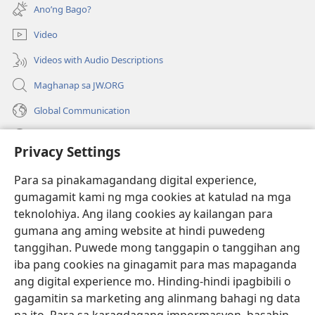
bubukas
bagong
Ano’ng Bago?
na
window)
bagong
Video
window)
Videos with Audio Descriptions
Maghanap sa JW.ORG
Global Communication
Help
Privacy Settings
Donasyon
(may
Para sa pinakamagandang digital experience,
bubukas
gumagamit kami ng mga cookies at katulad na mga
na
Watchtower ONLINE LIBRARY™
teknolohiya. Ang ilang cookies ay kailangan para
(may
bagong
gumana ang aming website at hindi puwedeng
bubukas
window)
®
JW Hub
na
tanggihan. Puwede mong tanggapin o tanggihan ang
(may
bagong
bubukas
iba pang cookies na ginagamit para mas mapaganda
window)
®
JW Library
na
ang digital experience mo. Hinding-hindi ipagbibili o
bagong
gagamitin sa marketing ang alinmang bahagi ng data
window)
®
Watchtower Library