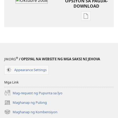
OPSIYON SA PAGDA-
DOWNLOAD
Opsiyon
sa
pagda-
download
ng
publikasyon
ANG
®
JW.ORG
/ OPISYAL NA WEBSITE NG MGA SAKSI NI JEHOVA
BANTAYAN
Oktubre 2008
Appearance Settings
Mga Link
Mag-request ng Pupunta sa Iyo
Maghanap ng Pulong
(may
bubukas
Maghanap ng Kombensiyon
(may
na