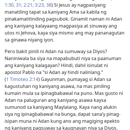
1:30, 31;
2:21;
3:23,
38
) Si Jesus ay nagpasiyang
manatiling tapat sa kaniyang Ama sa kabila ng
pinakamatitinding pagsubok. Ginamit naman ni Adan
ang kaniyang kalayaang magpasiya at sinuway ang
utos ni Jehova, kaya siya mismo ang may pananagutan
sa ginawa niyang iyon.
Pero bakit pinili ni Adan na sumuway sa Diyos?
Naniniwala ba siya na mapabubuti niya sa paanuman
ang kaniyang kalagayan? Hindi, dahil isinulat ni
apostol Pablo na “si Adan ay hindi nalinlang.”
(
1 Timoteo 2:14
) Gayunman, pumayag si Adan sa
kagustuhan ng kaniyang asawa, na mas piniling
kumain mula sa ipinagbabawal na puno. Mas gusto ni
Adan na paluguran ang kaniyang asawa kaysa
sumunod sa kaniyang Maylalang. Kaya nang alukin
siya ng ipinagbabawal na bunga, dapat sana’y pinag-
isipan muna ni Adan kung ano ang magiging epekto
ng kaniyang pagsuway sa kaugnayan niya sa Diyos.