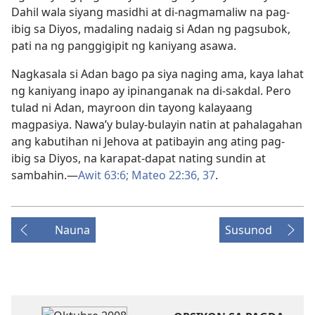
Dahil wala siyang masidhi at di-nagmamaliw na pag-
ibig sa Diyos, madaling nadaig si Adan ng pagsubok,
pati na ng panggigipit ng kaniyang asawa.
Nagkasala si Adan bago pa siya naging ama, kaya lahat
ng kaniyang inapo ay ipinanganak na di-sakdal. Pero
tulad ni Adan, mayroon din tayong kalayaang
magpasiya. Nawa’y bulay-bulayin natin at pahalagahan
ang kabutihan ni Jehova at patibayin ang ating pag-
ibig sa Diyos, na karapat-dapat nating sundin at
sambahin.​—
Awit 63:6;
Mateo 22:36, 37
.
Nauna
Susunod