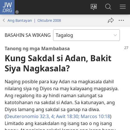
JW.ORG
Mag-
log
Baguhin
Maghana
IPA
In
ang
sa
AN
Ang Bantayan | Oktubre 2008
(may
wika
JW.ORG
ME
bubukas
ng
BASAHIN SA WIKANG
na
site
bagong
Tanong ng mga Mambabasa
window)
Kung Sakdal si Adan, Bakit
Siya Nagkasala?
Naging posible para kay Adan na magkasala dahil
nilalang siya ng Diyos na may kalayaang magpasiya.
Ang regalong ito ay hindi naman salungat sa
katotohanan na sakdal si Adan. Sa katunayan, ang
Diyos lamang ang sakdal sa ganap na diwa.
(
Deuteronomio 32:3, 4;
Awit 18:30;
Marcos 10:18
)
Limitado ang kasakdalan ng isang tao o ng isang