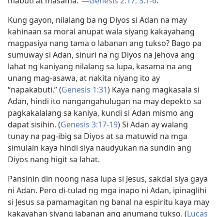
mabuti at masama.”​—
Genesis 2:17;
3:1-6
.
Kung gayon, nilalang ba ng Diyos si Adan na may
kahinaan sa moral anupat wala siyang kakayahang
magpasiya nang tama o labanan ang tukso? Bago pa
sumuway si Adan, sinuri na ng Diyos na Jehova ang
lahat ng kaniyang nilalang sa lupa, kasama na ang
unang mag-asawa, at nakita niyang ito ay
“napakabuti.” (
Genesis 1:31
) Kaya nang magkasala si
Adan, hindi ito nangangahulugan na may depekto sa
pagkakalalang sa kaniya, kundi si Adan mismo ang
dapat sisihin. (
Genesis 3:17-19
) Si Adan ay walang
tunay na pag-ibig sa Diyos at sa matuwid na mga
simulain kaya hindi siya naudyukan na sundin ang
Diyos nang higit sa lahat.
Pansinin din noong nasa lupa si Jesus, sakdal siya gaya
ni Adan. Pero di-tulad ng mga inapo ni Adan, ipinaglihi
si Jesus sa pamamagitan ng banal na espiritu kaya may
kakayahan siyang labanan ang anumang tukso. (
Lucas