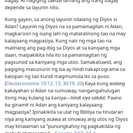
bagay. At nagiging sakdal lamang ang isang bagay
depende sa layunin nito.
Kung gayon, sa anong layunin nilalang ng Diyos si
Adan? Layunin ng Diyos na sa pamamagitan ni Adan,
magkaroon ng isang lahi ng matatalinong tao na may
kalayaang magpasiya. Kung nais ng mga tao na
malinang ang pag-ibig sa Diyos at sa kaniyang mga
daan, maipakikita nila ito sa pamamagitan ng
pagsunod sa kaniyang mga utos. Samakatuwid, ang
pagiging masunurin ng isa ay hindi nakaprograma sa
kaisipan ng tao kundi magmumula ito sa puso.
(
Deuteronomio 10:12, 13;
30:19, 20
) Kaya kung
walang
kakayahan si Adan na sumuway, nangangahulugan
itong may kulang sa kaniya​—
hindi siya sakdal.
Paano
ba ginamit ni Adan ang kaniyang kalayaang
magpasiya? Ipinakikita sa ulat ng Bibliya na tinularan
niya ang kaniyang asawa at sinuway ang utos ng Diyos
may kinalaman sa “punungkahoy ng pagkakilala ng