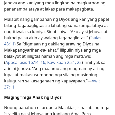
Jehova ang kaniyang mga lingkod na magkaroon ng
pananampalataya at lakas para makapagbata.
Malapit nang gampanan ng Diyos ang kaniyang papel
bilang Tagapagligtas sa lahat ng sumasampalataya at
nagtitiwala sa kaniya. Sinabi niya: “Ako ay si Jehova, at
bukod pa sa akin ay walang tagapagligtas.” (
Isaias
43:11
) Sa “digmaan ng dakilang araw ng Diyos na
Makapangyarihan-sa-lahat,” lilipulin niya ang mga
balakyot at ililigtas naman ang mga matuwid.
(
Apocalipsis 16:14,
16;
Kawikaan 2:21, 22
) Tinitiyak sa
atin ni Jehova: “Ang maaamo ang magmamay-ari ng
lupa, at makasusumpong nga sila ng masidhing
kaluguran sa kasaganaan ng kapayapaan.”​—
Awit
37:11
.
Maging “mga Anak ng Diyos”
Noong panahon ni propeta Malakias, sinasabi ng mga
Israelita na si Jehova ang kanilang Ama. Pero