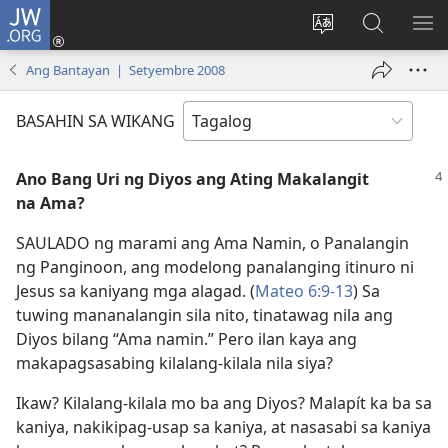
JW.ORG
Mag-
log
Baguhin
Maghana
IPA
In
ang
sa
AN
Ang Bantayan | Setyembre 2008
(may
wika
JW.ORG
ME
bubukas
ng
BASAHIN SA WIKANG
na
site
bagong
Ano Bang Uri ng Diyos ang Ating Makalangit
window)
na Ama?
SAULADO ng marami ang Ama Namin, o Panalangin
ng Panginoon, ang modelong panalanging itinuro ni
Jesus sa kaniyang mga alagad. (
Mateo 6:9-13
) Sa
tuwing mananalangin sila nito, tinatawag nila ang
Diyos bilang “Ama namin.” Pero ilan kaya ang
makapagsasabing kilalang-kilala nila siya?
Ikaw? Kilalang-kilala mo ba ang Diyos? Malapít ka ba sa
kaniya, nakikipag-usap sa kaniya, at nasasabi sa kaniya