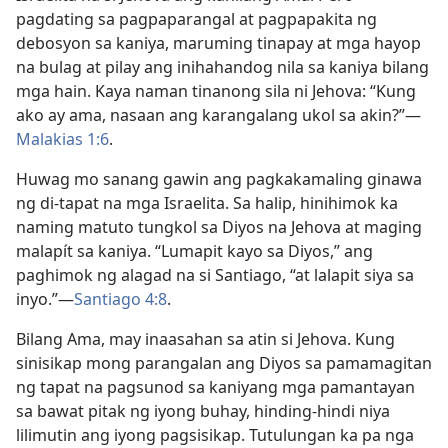
pagdating sa pagpaparangal at pagpapakita ng
debosyon sa kaniya, maruming tinapay at mga hayop
na bulag at pilay ang inihahandog nila sa kaniya bilang
mga hain. Kaya naman tinanong sila ni Jehova: “Kung
ako ay ama, nasaan ang karangalang ukol sa akin?”​—
Malakias 1:6
.
Huwag mo sanang gawin ang pagkakamaling ginawa
ng di-tapat na mga Israelita. Sa halip, hinihimok ka
naming matuto tungkol sa Diyos na Jehova at maging
malapít sa kaniya. “Lumapit kayo sa Diyos,” ang
paghimok ng alagad na si Santiago, “at lalapit siya sa
inyo.”​—
Santiago 4:8
.
Bilang Ama, may inaasahan sa atin si Jehova. Kung
sinisikap mong parangalan ang Diyos sa pamamagitan
ng tapat na pagsunod sa kaniyang mga pamantayan
sa bawat pitak ng iyong buhay, hinding-hindi niya
lilimutin ang iyong pagsisikap. Tutulungan ka pa nga