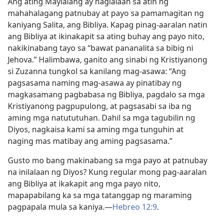
Ang ating Maylalang ay naglalaan sa atin ng
mahahalagang patnubay at payo sa pamamagitan ng
kaniyang Salita, ang Bibliya. Kapag pinag-aaralan natin
ang Bibliya at ikinakapit sa ating buhay ang payo nito,
nakikinabang tayo sa “bawat pananalita sa bibig ni
Jehova.” Halimbawa, ganito ang sinabi ng Kristiyanong
si Zuzanna tungkol sa kanilang mag-asawa: “Ang
pagsasama naming mag-asawa ay pinatibay ng
magkasamang pagbabasa ng Bibliya, pagdalo sa mga
Kristiyanong pagpupulong, at pagsasabi sa iba ng
aming mga natututuhan. Dahil sa mga tagubilin ng
Diyos, nagkaisa kami sa aming mga tunguhin at
naging mas matibay ang aming pagsasama.”
Gusto mo bang makinabang sa mga payo at patnubay
na inilalaan ng Diyos? Kung regular mong pag-aaralan
ang Bibliya at ikakapit ang mga payo nito,
mapapabilang ka sa mga tatanggap ng maraming
pagpapala mula sa kaniya.​—
Hebreo 12:9
.