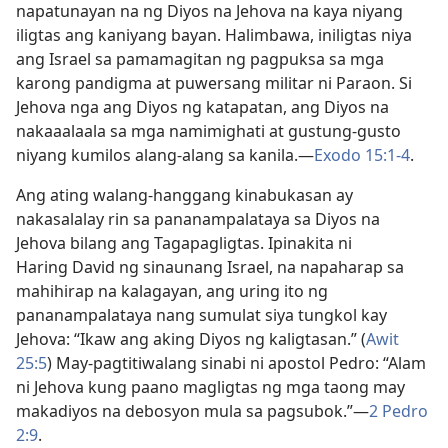
napatunayan na ng Diyos na Jehova na kaya niyang
iligtas ang kaniyang bayan. Halimbawa, iniligtas niya
ang Israel sa pamamagitan ng pagpuksa sa mga
karong pandigma at puwersang militar ni Paraon. Si
Jehova nga ang Diyos ng katapatan, ang Diyos na
nakaaalaala sa mga namimighati at gustung-gusto
niyang kumilos alang-alang sa kanila.​—
Exodo 15:1-4
.
Ang ating walang-hanggang kinabukasan ay
nakasalalay rin sa pananampalataya sa Diyos na
Jehova bilang ang Tagapagligtas. Ipinakita ni
Haring David ng sinaunang Israel, na napaharap sa
mahihirap na kalagayan, ang uring ito ng
pananampalataya nang sumulat siya tungkol kay
Jehova: “Ikaw ang aking Diyos ng kaligtasan.” (
Awit
25:5
) May-pagtitiwalang sinabi ni apostol Pedro: “Alam
ni Jehova kung paano magligtas ng mga taong may
makadiyos na debosyon mula sa pagsubok.”​—
2 Pedro
2:9
.