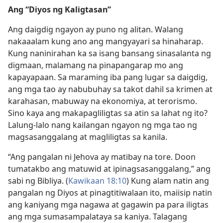
Ang “Diyos ng Kaligtasan”
Ang daigdig ngayon ay puno ng alitan. Walang
nakaaalam kung ano ang mangyayari sa hinaharap.
Kung naninirahan ka sa isang bansang sinasalanta ng
digmaan, malamang na pinapangarap mo ang
kapayapaan. Sa maraming iba pang lugar sa daigdig,
ang mga tao ay nabubuhay sa takot dahil sa krimen at
karahasan, mabuway na ekonomiya, at terorismo.
Sino kaya ang makapagliligtas sa atin sa lahat ng ito?
Lalung-lalo nang kailangan ngayon ng mga tao ng
magsasanggalang at magliligtas sa kanila.
“Ang pangalan ni Jehova ay matibay na tore. Doon
tumatakbo ang matuwid at ipinagsasanggalang,” ang
sabi ng Bibliya. (
Kawikaan 18:10
) Kung alam natin ang
pangalan ng Diyos at pinagtitiwalaan ito, maiisip natin
ang kaniyang mga nagawa at gagawin pa para iligtas
ang mga sumasampalataya sa kaniya. Talagang