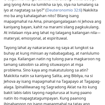
ang iyong Ama na lumikha sa iyo, siya na lumalang sa
iyo at nagtatag sa iyo?” (
Deuteronomio 32:6
) Nakikita
mo ba ang kahalagahan nito? Bilang isang
mapagmahal na Ama, pinangangalagaan ni Jehova ang
kaniyang bayan, kahit na marami silang pagkukulang.
At inilalaan niya ang lahat ng talagang kailangan nila​—
materyal, emosyonal, at espirituwal.
Tayong lahat ay nakararanas ng saya at lungkot sa
buhay at kung minsan ay nababagabag, at nanlulumo
pa nga. Kailangan natin ng tulong para magkaroon ng
tamang saloobin sa ating situwasyon at mga
problema. Sino kaya ang makatutulong sa atin?
Makikita natin sa kaniyang Salita, ang Bibliya, na si
Jehova ay isang mapagmahal na Tagapayo at Tagapag-
alaga. Ipinaliliwanag ng Sagradong Aklat na ito kung
bakit labis-labis tayong nagdurusa at kung paano
natin ito mapagtatagumpayan. Kung paanong
ibinabangon ng isang mapagmahal na tatay ang