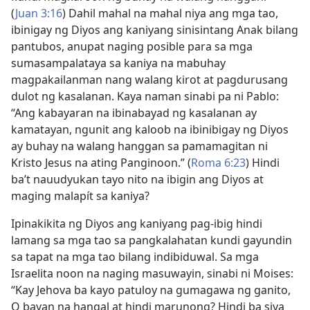
(
Juan 3:16
) Dahil mahal na mahal niya ang mga tao,
ibinigay ng Diyos ang kaniyang sinisintang Anak bilang
pantubos, anupat naging posible para sa mga
sumasampalataya sa kaniya na mabuhay
magpakailanman nang walang kirot at pagdurusang
dulot ng kasalanan. Kaya naman sinabi pa ni Pablo:
“Ang kabayaran na ibinabayad ng kasalanan ay
kamatayan, ngunit ang kaloob na ibinibigay ng Diyos
ay buhay na walang hanggan sa pamamagitan ni
Kristo Jesus na ating Panginoon.” (
Roma 6:23
) Hindi
ba’t nauudyukan tayo nito na ibigin ang Diyos at
maging malapít sa kaniya?
Ipinakikita ng Diyos ang kaniyang pag-ibig hindi
lamang sa mga tao sa pangkalahatan kundi gayundin
sa tapat na mga tao bilang indibiduwal. Sa mga
Israelita noon na naging masuwayin, sinabi ni Moises:
“Kay Jehova ba kayo patuloy na gumagawa ng ganito,
O bayan na hangal at hindi marunong? Hindi ba siya