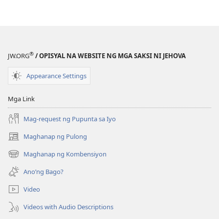
pagda-
download
ng
publikasyon
ANG
®
JW.ORG
/ OPISYAL NA WEBSITE NG MGA SAKSI NI JEHOVA
BANTAYAN
Setyembre 2008
Appearance Settings
Mga Link
Mag-request ng Pupunta sa Iyo
Maghanap ng Pulong
(may
bubukas
Maghanap ng Kombensiyon
(may
na
bubukas
bagong
Ano’ng Bago?
na
window)
bagong
Video
window)
Videos with Audio Descriptions