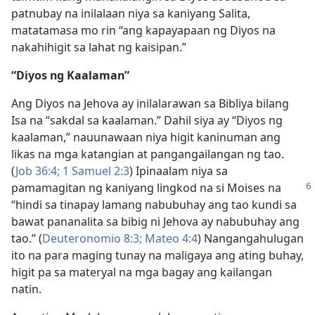
patnubay na inilalaan niya sa kaniyang Salita,
matatamasa mo rin “ang kapayapaan ng Diyos na
nakahihigit sa lahat ng kaisipan.”
“Diyos ng Kaalaman”
Ang Diyos na Jehova ay inilalarawan sa Bibliya bilang
Isa na “sakdal sa kaalaman.” Dahil siya ay “Diyos ng
kaalaman,” nauunawaan niya higit kaninuman ang
likas na mga katangian at pangangailangan ng tao.
(
Job 36:4;
1 Samuel 2:3
) Ipinaalam niya sa
pamamagitan ng kaniyang lingkod
na si Moises na
“hindi sa tinapay lamang nabubuhay ang tao kundi sa
bawat pananalita sa bibig ni Jehova ay nabubuhay ang
tao.” (
Deuteronomio 8:3;
Mateo 4:4
) Nangangahulugan
ito na para maging tunay na maligaya ang ating buhay,
higit pa sa materyal na mga bagay ang kailangan
natin.