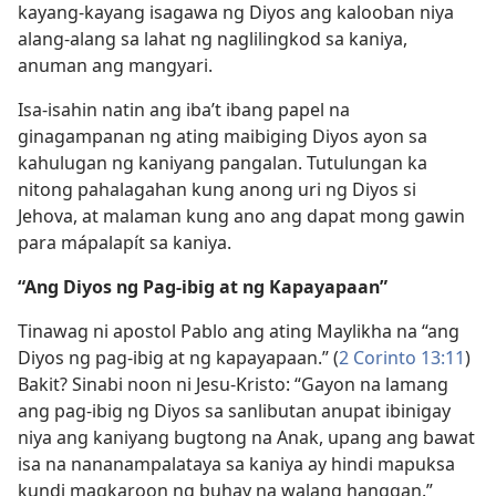
kayang-kayang isagawa ng Diyos ang kalooban niya
alang-alang sa lahat ng naglilingkod sa kaniya,
anuman ang mangyari.
Isa-isahin natin ang iba’t ibang papel na
ginagampanan ng ating maibiging Diyos ayon sa
kahulugan ng kaniyang pangalan. Tutulungan ka
nitong pahalagahan kung anong uri ng Diyos si
Jehova, at malaman kung ano ang dapat mong gawin
para mápalapít sa kaniya.
“Ang Diyos ng Pag-ibig at ng Kapayapaan”
Tinawag ni apostol Pablo ang ating Maylikha na “ang
Diyos ng pag-ibig at ng kapayapaan.” (
2 Corinto 13:11
)
Bakit? Sinabi noon ni Jesu-Kristo: “Gayon na lamang
ang pag-ibig ng Diyos sa sanlibutan anupat ibinigay
niya ang kaniyang bugtong na Anak, upang ang bawat
isa na nananampalataya sa kaniya ay hindi mapuksa
kundi magkaroon ng buhay na walang hanggan.”