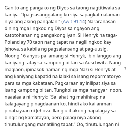
Ganito ang pangako ng Diyos sa taong nagtitiwala sa
kaniya: “Ipagsasanggalang ko siya sapagkat nalaman
niya ang aking pangalan.” (
Awit 91:14
) Nararanasan
din ng mga lingkod ng Diyos sa ngayon ang
katotohanan ng pangakong iyan. Si Henryk na taga-
Poland ay 70 taon nang tapat na naglilingkod kay
Jehova, sa kabila ng pagsalansang at pag-uusig.
Noong 16 anyos pa lamang si Henryk, ibinilanggo ang
kaniyang tatay sa kampong piitan sa Auschwitz. Nang
maglaon,
ipinasok naman ng mga Nazi si Henryk at
ang kaniyang kapatid na lalaki sa isang repormatoryo
para sa mga kabataan. Pagkaraan ay inilipat siya sa
isang kampong piitan. Tungkol sa mga nangyari noon,
naaalaala ni Henryk: “Sa lahat ng mahihirap na
kalagayang pinagdaanan ko, hindi ako kailanman
pinabayaan ni Jehova. Ilang ulit akong napalagay sa
bingit ng kamatayan, pero palagi niya akong
tinutulungang manatiling tapat.” Oo, tinutulungan ni