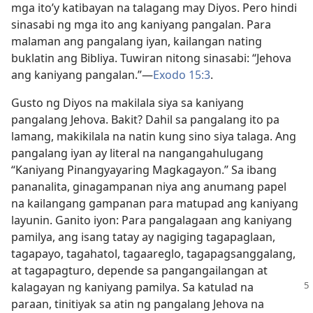
mga ito’y katibayan na talagang may Diyos. Pero hindi
sinasabi ng mga ito ang kaniyang pangalan. Para
malaman ang pangalang iyan, kailangan nating
buklatin ang Bibliya. Tuwiran nitong sinasabi: “Jehova
ang kaniyang pangalan.”​—
Exodo 15:3
.
Gusto ng Diyos na makilala siya sa kaniyang
pangalang Jehova. Bakit? Dahil sa pangalang ito pa
lamang, makikilala na natin kung sino siya talaga. Ang
pangalang iyan ay literal na nangangahulugang
“Kaniyang Pinangyayaring Magkagayon.” Sa ibang
pananalita, ginagampanan niya ang anumang papel
na kailangang gampanan para matupad ang kaniyang
layunin. Ganito iyon: Para pangalagaan ang kaniyang
pamilya, ang isang tatay ay nagiging tagapaglaan,
tagapayo, tagahatol, tagaareglo, tagapagsanggalang,
at tagapagturo, depende sa pangangailangan at
kalagayan
ng kaniyang pamilya. Sa katulad na
paraan, tinitiyak sa atin ng pangalang Jehova na