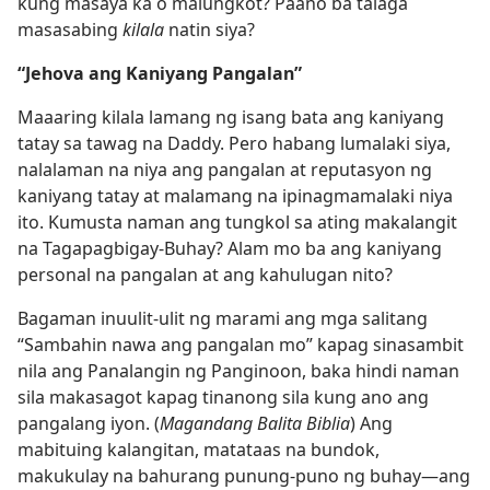
kung masaya ka o malungkot? Paano ba talaga
masasabing
kilala
natin siya?
“Jehova ang Kaniyang Pangalan”
Maaaring kilala lamang ng isang bata ang kaniyang
tatay sa tawag na Daddy. Pero habang lumalaki siya,
nalalaman na niya ang pangalan at reputasyon ng
kaniyang tatay at malamang na ipinagmamalaki niya
ito. Kumusta naman ang tungkol sa ating makalangit
na Tagapagbigay-Buhay? Alam mo ba ang kaniyang
personal na pangalan at ang kahulugan nito?
Bagaman inuulit-ulit ng marami ang mga salitang
“Sambahin nawa ang pangalan mo” kapag sinasambit
nila ang Panalangin ng Panginoon, baka hindi naman
sila makasagot kapag tinanong sila kung ano ang
pangalang iyon. (
Magandang Balita Biblia
) Ang
mabituing kalangitan, matataas na bundok,
makukulay na bahurang punung-puno ng buhay​—ang