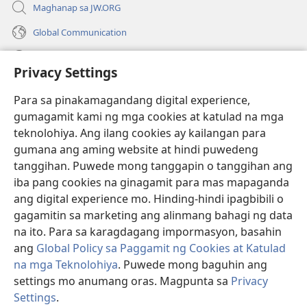
Maghanap sa JW.ORG
Global Communication
Help
Privacy Settings
Donasyon
(may
Para sa pinakamagandang digital experience,
bubukas
gumagamit kami ng mga cookies at katulad na mga
na
Watchtower ONLINE LIBRARY™
teknolohiya. Ang ilang cookies ay kailangan para
(may
bagong
gumana ang aming website at hindi puwedeng
bubukas
window)
®
JW Hub
na
tanggihan. Puwede mong tanggapin o tanggihan ang
(may
bagong
bubukas
iba pang cookies na ginagamit para mas mapaganda
window)
®
JW Library
na
ang digital experience mo. Hinding-hindi ipagbibili o
bagong
gagamitin sa marketing ang alinmang bahagi ng data
window)
®
Watchtower Library
na ito. Para sa karagdagang impormasyon, basahin
ang
Global Policy sa Paggamit ng Cookies at Katulad
na mga Teknolohiya
. Puwede mong baguhin ang
settings mo anumang oras. Magpunta sa
Privacy
Copyright
© 2026 Watch Tower Bible and Tract Society of Pennsylvania.
Settings
.
Ip
KASUNDUAN SA PAGGAMIT
|
PRIVACY POLICY
|
PRIVACY SETTINGS