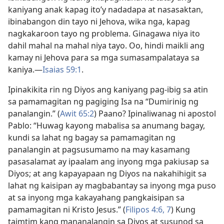
kaniyang anak kapag ito’y nadadapa at nasasaktan,
ibinabangon din tayo ni Jehova, wika nga, kapag
nagkakaroon tayo ng problema. Ginagawa niya ito
dahil mahal na mahal niya tayo. Oo, hindi maikli ang
kamay ni Jehova para sa mga sumasampalataya sa
kaniya.​—
Isaias 59:1
.
Ipinakikita rin ng Diyos ang kaniyang pag-ibig sa atin
sa pamamagitan ng pagiging Isa na “Dumirinig ng
panalangin.” (
Awit 65:2
) Paano? Ipinaliwanag ni apostol
Pablo: “Huwag kayong mabalisa sa anumang bagay,
kundi sa lahat ng bagay sa pamamagitan ng
panalangin at pagsusumamo na may kasamang
pasasalamat ay ipaalam ang inyong mga pakiusap sa
Diyos; at ang kapayapaan ng Diyos na nakahihigit sa
lahat ng kaisipan ay magbabantay sa inyong mga puso
at sa inyong mga kakayahang pangkaisipan sa
pamamagitan ni Kristo Jesus.” (
Filipos 4:6, 7
) Kung
taimtim kang mananalangin sa Diyos at susunod sa