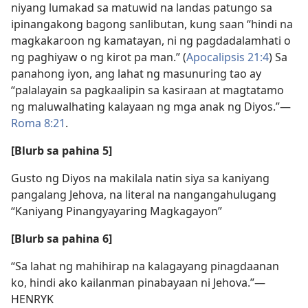
niyang lumakad sa matuwid na landas patungo sa
ipinangakong bagong sanlibutan, kung saan “hindi na
magkakaroon ng kamatayan, ni ng pagdadalamhati o
ng paghiyaw o ng kirot pa man.” (
Apocalipsis 21:4
) Sa
panahong iyon, ang lahat ng masunuring tao ay
“palalayain sa pagkaalipin sa kasiraan at magtatamo
ng maluwalhating kalayaan ng mga anak ng Diyos.”​—
Roma 8:21
.
[Blurb sa pahina 5]
Gusto ng Diyos na makilala natin siya sa kaniyang
pangalang Jehova, na literal na nangangahulugang
“Kaniyang Pinangyayaring Magkagayon”
[Blurb sa pahina 6]
“Sa lahat ng mahihirap na kalagayang pinagdaanan
ko, hindi ako kailanman pinabayaan ni Jehova.”​—
HENRYK