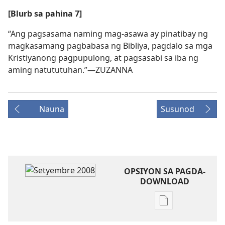
[Blurb sa pahina 7]
“Ang pagsasama naming mag-asawa ay pinatibay ng
magkasamang pagbabasa ng Bibliya, pagdalo sa mga
Kristiyanong pagpupulong, at pagsasabi sa iba ng
aming natututuhan.”​—ZUZANNA
Nauna
Susunod
OPSIYON SA PAGDA-
DOWNLOAD
Opsiyon
sa