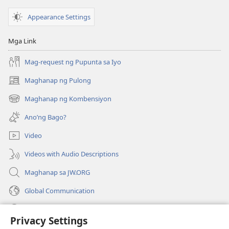
BANTAYAN
Agosto 2008
Appearance Settings
Mga Link
Mag-request ng Pupunta sa Iyo
Maghanap ng Pulong
(may
bubukas
Maghanap ng Kombensiyon
(may
na
bubukas
bagong
Ano’ng Bago?
na
window)
bagong
Video
window)
Videos with Audio Descriptions
Maghanap sa JW.ORG
Global Communication
Help
Privacy Settings