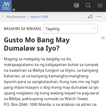
JW.ORG
Mag-
log
Baguhin
Maghana
IPA
In
ang
sa
AN
Ang Bantayan | Agosto 2008
(may
wika
JW.ORG
ME
bubukas
ng
BASAHIN SA WIKANG
na
site
bagong
Gusto Mo Bang May
window)
Dumalaw sa Iyo?
Maging sa maligalig na daigdig na ito,
makapagtatamo ka ng kaligayahan buhat sa tumpak
na kaalaman sa Bibliya tungkol sa Diyos, sa kaniyang
Kaharian, at sa kaniyang kamangha-manghang
layunin para sa sangkatauhan. Kung nais mo ng higit
pang impormasyon o ibig mong may dumalaw sa iyo
upang magdaos ng isang walang-bayad na pag-aaral
sa Bibliya, pakisuyong sumulat sa Watch Tower,
P.O. Box 2044, 1060 Manila, o sa angkop na adres na