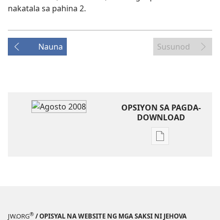
nakatala sa pahina 2.
Nauna
Susunod
OPSIYON SA PAGDA-
DOWNLOAD
Opsiyon
sa
pagda-
download
ng
publikasyon
ANG
®
JW.ORG
/ OPISYAL NA WEBSITE NG MGA SAKSI NI JEHOVA