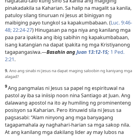
nagtatalu-talo kung sino sa kanila ang magiging
pinakadakila sa Kaharian. Sa halip na magalit sa kanila,
patuloy silang tinuruan ni Jesus at binigyan ng
maibiging payo tungkol sa kapakumbabaan. (
Luc. 9:46-
48;
22:24-27
) Hinugasan pa nga niya ang kanilang mga
paa para ipakita ang ibig sabihin ng kapakumbabaan,
isang katangian na dapat ipakita ng mga Kristiyanong
tagapangasiwa.
—
Basahin ang
Juan 13:12-15;
1 Ped.
2:21
.
9.
Ano ang sinabi ni Jesus na dapat maging saloobin ng kaniyang mga
alagad?
9
Ang pangmalas ni Jesus sa papel ng espirituwal na
pastol ay iba sa iniisip noon nina Santiago at Juan. Ang
dalawang apostol na ito ay humiling ng prominenteng
posisyon sa Kaharian. Pero itinuwid sila ni Jesus sa
pagsasabi: “Alam ninyong ang mga banyagang
tagapamahala ay naghahari-harian sa mga sakop nila.
At ang kanilang mga dakilang lider ay may lubos na