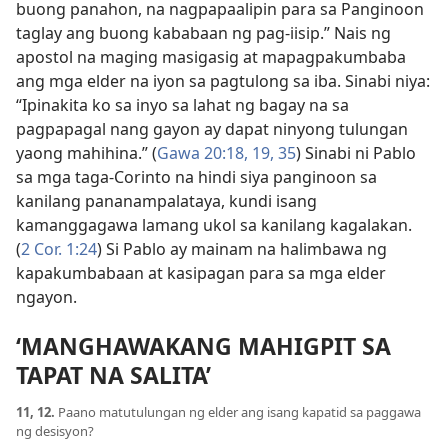
buong panahon, na nagpapaalipin para sa Panginoon
taglay ang buong kababaan ng pag-iisip.” Nais ng
apostol na maging masigasig at mapagpakumbaba
ang mga elder na iyon sa pagtulong sa iba. Sinabi niya:
“Ipinakita ko sa inyo sa lahat ng bagay na sa
pagpapagal nang gayon ay dapat ninyong tulungan
yaong mahihina.” (
Gawa 20:18, 19,
35
) Sinabi ni Pablo
sa mga taga-Corinto na hindi siya panginoon sa
kanilang pananampalataya, kundi isang
kamanggagawa lamang ukol sa kanilang kagalakan.
(
2 Cor. 1:24
) Si Pablo ay mainam na halimbawa ng
kapakumbabaan at kasipagan para sa mga elder
ngayon.
‘MANGHAWAKANG MAHIGPIT SA
TAPAT NA SALITA’
11, 12.
Paano matutulungan ng elder ang isang kapatid sa paggawa
ng desisyon?