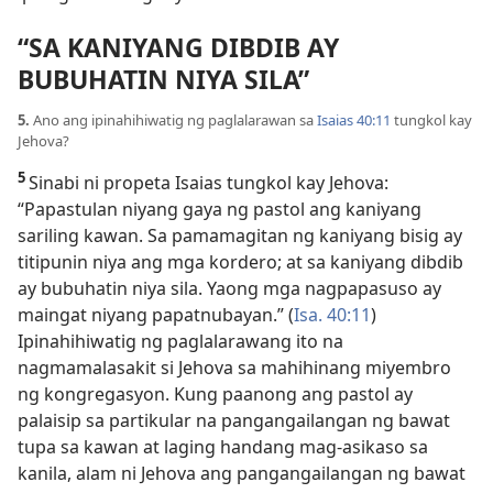
“SA KANIYANG DIBDIB AY
BUBUHATIN NIYA SILA”
5.
Ano ang ipinahihiwatig ng paglalarawan sa
Isaias 40:11
tungkol kay
Jehova?
5
Sinabi ni propeta Isaias tungkol kay Jehova:
“Papastulan niyang gaya ng pastol ang kaniyang
sariling kawan. Sa pamamagitan ng kaniyang bisig ay
titipunin niya ang mga kordero; at sa kaniyang dibdib
ay bubuhatin niya sila. Yaong mga nagpapasuso ay
maingat niyang papatnubayan.” (
Isa. 40:11
)
Ipinahihiwatig ng paglalarawang ito na
nagmamalasakit si Jehova sa mahihinang miyembro
ng kongregasyon. Kung paanong ang pastol ay
palaisip sa partikular na pangangailangan ng bawat
tupa sa kawan at laging handang mag-asikaso sa
kanila, alam ni Jehova ang pangangailangan ng bawat