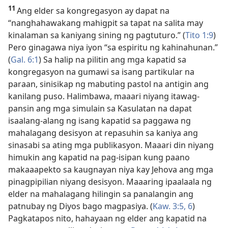
11
Ang elder sa kongregasyon ay dapat na
“nanghahawakang mahigpit sa tapat na salita may
kinalaman sa kaniyang sining ng pagtuturo.” (
Tito 1:9
)
Pero ginagawa niya iyon “sa espiritu ng kahinahunan.”
(
Gal. 6:1
) Sa halip na pilitin ang mga kapatid sa
kongregasyon na gumawi sa isang partikular na
paraan, sinisikap ng mabuting pastol na antigin ang
kanilang puso. Halimbawa, maaari niyang itawag-
pansin ang mga simulain sa Kasulatan na dapat
isaalang-alang ng isang kapatid sa paggawa ng
mahalagang desisyon at repasuhin sa kaniya ang
sinasabi sa ating mga publikasyon. Maaari din niyang
himukin ang kapatid na pag-isipan kung paano
makaaapekto sa kaugnayan niya kay Jehova ang mga
pinagpipilian niyang desisyon. Maaaring ipaalaala ng
elder na mahalagang hilingin sa panalangin ang
patnubay ng Diyos bago magpasiya. (
Kaw. 3:5, 6
)
Pagkatapos nito, hahayaan ng elder ang kapatid na