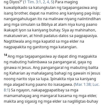
ng Diyos?” (
1 Tim. 3:1, 2,
4, 5
) Para maging
kuwalipikado sa katungkulan ng tagapangasiwa ang
isang brother, dapat na matino ang kaniyang pag-iisip;
nangangahulugan ito na malinaw niyang naiintindihan
ang mga simulain sa Bibliya at alam niya kung paano
ikakapit iyon sa kaniyang buhay. Siya ay mahinahon,
makatuwiran, at hindi padalus-dalos sa pagpapasiya.
Nagtitiwala ang mga kapatid sa mga elder na
nagpapakita ng ganitong mga katangian.
14
Ang mga tagapangasiwa ay dapat ding magpakita
ng mabuting halimbawa sa pangangaral, gaya ng
ginawa ni Jesus. Ang pangangaral ng mabuting balita
ng Kaharian ay mahalagang bahagi ng gawain ni Jesus
noong narito siya sa lupa. Ipinakita niya sa kaniyang
mga alagad kung paano ito isasagawa. (
Mar. 1:38;
Luc.
8:1
) Sa ngayon, nakapagpapatibay sa mga
mamamahayag ang mangaral kasama ng mga elder,
makita ang sigasig ng mga elder sa nagliligtas-buhay