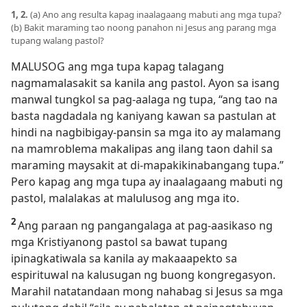
1, 2.
(a) Ano ang resulta kapag inaalagaang mabuti ang mga tupa?
(b) Bakit maraming tao noong panahon ni Jesus ang parang mga
tupang walang pastol?
MALUSOG ang mga tupa kapag talagang
nagmamalasakit sa kanila ang pastol. Ayon sa isang
manwal tungkol sa pag-aalaga ng tupa, “ang tao na
basta nagdadala ng kaniyang kawan sa pastulan at
hindi na nagbibigay-pansin sa mga ito ay malamang
na mamroblema makalipas ang ilang taon dahil sa
maraming maysakit at di-mapakikinabangang tupa.”
Pero kapag ang mga tupa ay inaalagaang mabuti ng
pastol, malalakas at malulusog ang mga ito.
2
Ang paraan ng pangangalaga at pag-aasikaso ng
mga Kristiyanong pastol sa bawat tupang
ipinagkatiwala sa kanila ay makaaapekto sa
espirituwal na kalusugan ng buong kongregasyon.
Marahil natatandaan mong nahabag si Jesus sa mga