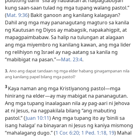
pulutong dahil “sila ay nabalatan at naipagtabuyan
kung saan-saan tulad ng mga tupang walang pastol.”
(
Mat. 9:36
) Bakit ganoon ang kanilang kalagayan?
Dahil ang mga may pananagutang magturo sa kanila
ng Kautusan ng Diyos ay mabagsik, napakahigpit, at
mapagpaimbabaw. Sa halip na tulungan at alagaan
ang mga miyembro ng kanilang kawan, ang mga lider
ng relihiyon ng Israel ay nag-aatang sa kanila ng
“mabibigat na pasan.”
—
Mat. 23:4
.
3.
Ano ang dapat tandaan ng mga elder habang ginagampanan nila
ang kanilang papel bilang mga pastol?
3
Kaya naman ang mga Kristiyanong pastol
—mga
hinirang na elder
—ay may mabigat na pananagutan.
Ang mga tupang inaalagaan nila ay pag-aari ni Jehova
at ni Jesus, na nagpakilala bilang “ang mabuting
pastol.” (
Juan 10:11
) Ang mga tupang ito ay ‘binili sa
isang halaga’ na binayaran ni Jesus ng kaniya mismong
“mahalagang dugo.” (
1 Cor. 6:20;
1 Ped. 1:18, 19
) Mahal