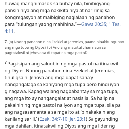
huwag manghimasok sa buhay nila, binibigyang-
pansin niya ang mga nakikita niya at naririnig sa
kongregasyon at maibiging naglalaan ng panahon
para “tulungan yaong mahihina.”
—
Gawa 20:35;
1 Tes.
4:11
.
7.
(a) Noong panahon nina Ezekiel at Jeremias, paano pinakitunguhan
ang mga tupa ng Diyos? (b) Ano ang matututuhan natin sa
pagtatakwil ni Jehova sa di-tapat na mga pastol?
7
Pag-isipan ang saloobin ng mga pastol na itinakwil
ng Diyos. Noong panahon nina Ezekiel at Jeremias,
tinuligsa ni Jehova ang mga dapat sana’y
nangangalaga sa kaniyang mga tupa pero hindi iyon
ginagawa. Kapag walang nagbabantay sa mga tupa,
ang mga ito ay nangangalat at nasisila. Sa halip na
pakainin ng mga pastol na iyon ang mga tupa, sila pa
ang nagsasamantala sa mga ito at ‘pinakakain ang
kanilang sarili.’ (
Ezek. 34:7-10;
Jer. 23:1
) Sa gayunding
mga dahilan, itinatakwil ng Diyos ang mga lider ng