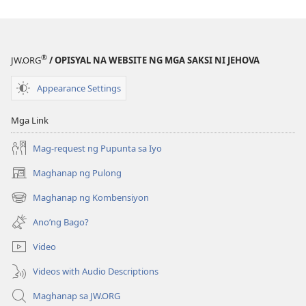
BANTAYAN
BANTAYAN
—
—
EDISYON
EDISYON
PARA
PARA
®
JW.ORG
/ OPISYAL NA WEBSITE NG MGA SAKSI NI JEHOVA
SA
SA
PAG-
PAG-
Appearance Settings
AARAL
AARAL
Nobyembre 2013
Nobyembre 2
Mga Link
Mag-request ng Pupunta sa Iyo
Maghanap ng Pulong
(may
bubukas
Maghanap ng Kombensiyon
(may
na
bubukas
bagong
Ano’ng Bago?
na
window)
bagong
Video
window)
Videos with Audio Descriptions
Maghanap sa JW.ORG