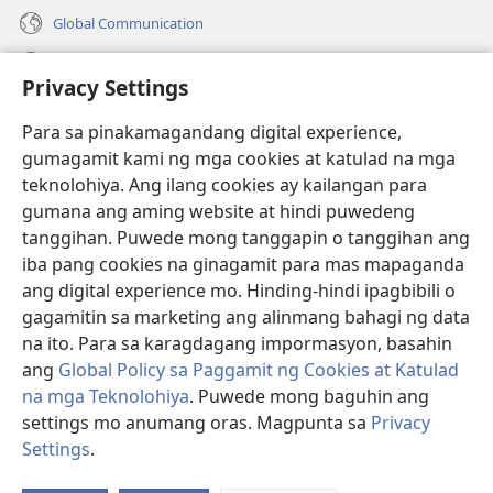
Global Communication
Help
Privacy Settings
Donasyon
(may
Para sa pinakamagandang digital experience,
bubukas
gumagamit kami ng mga cookies at katulad na mga
na
Watchtower ONLINE LIBRARY™
teknolohiya. Ang ilang cookies ay kailangan para
(may
bagong
gumana ang aming website at hindi puwedeng
bubukas
window)
®
JW Hub
na
tanggihan. Puwede mong tanggapin o tanggihan ang
(may
bagong
bubukas
iba pang cookies na ginagamit para mas mapaganda
window)
®
JW Library
na
ang digital experience mo. Hinding-hindi ipagbibili o
bagong
gagamitin sa marketing ang alinmang bahagi ng data
window)
®
Watchtower Library
na ito. Para sa karagdagang impormasyon, basahin
ang
Global Policy sa Paggamit ng Cookies at Katulad
na mga Teknolohiya
. Puwede mong baguhin ang
settings mo anumang oras. Magpunta sa
Privacy
Copyright
© 2026 Watch Tower Bible and Tract Society of Pennsylvania.
Settings
.
Ip
KASUNDUAN SA PAGGAMIT
|
PRIVACY POLICY
|
PRIVACY SETTINGS
a