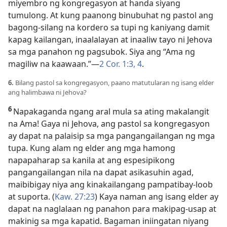
miyembro ng kongregasyon at handa siyang
tumulong. At kung paanong binubuhat ng pastol ang
bagong-silang na kordero sa tupi ng kaniyang damit
kapag kailangan, inaalalayan at inaaliw tayo ni Jehova
sa mga panahon ng pagsubok. Siya ang “Ama ng
magiliw na kaawaan.”
—
2 Cor. 1:3, 4
.
6.
Bilang pastol sa kongregasyon, paano matutularan ng isang elder
ang halimbawa ni Jehova?
6
Napakaganda ngang aral mula sa ating makalangit
na Ama! Gaya ni Jehova, ang pastol sa kongregasyon
ay dapat na palaisip sa mga pangangailangan ng mga
tupa. Kung alam ng elder ang mga hamong
napapaharap sa kanila at ang espesipikong
pangangailangan nila na dapat asikasuhin agad,
maibibigay niya ang kinakailangang pampatibay-loob
at suporta. (
Kaw. 27:23
) Kaya naman ang isang elder ay
dapat na naglalaan ng panahon para makipag-usap at
makinig sa mga kapatid. Bagaman iniingatan niyang