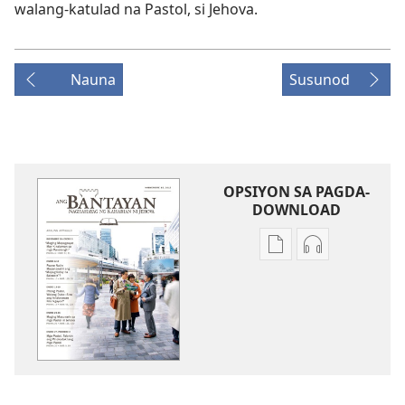
walang-katulad na Pastol, si Jehova.
Nauna
Susunod
OPSIYON SA PAGDA-
DOWNLOAD
Opsiyon
Opsiyon
sa
sa
pagda-
pagda-
download
download
ng
ng
publikasyon
audio
ANG
ANG