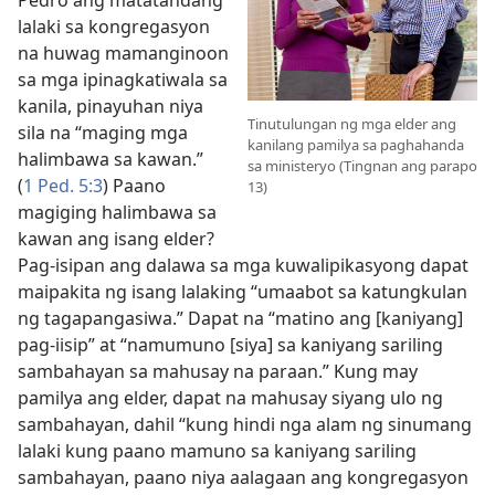
lalaki sa kongregasyon
na huwag mamanginoon
sa mga ipinagkatiwala sa
kanila, pinayuhan niya
Tinutulungan ng mga elder ang
sila na “maging mga
kanilang pamilya sa paghahanda
halimbawa sa kawan.”
sa ministeryo (Tingnan ang parapo
(
1 Ped. 5:3
) Paano
13)
magiging halimbawa sa
kawan ang isang elder?
Pag-isipan ang dalawa sa mga kuwalipikasyong dapat
maipakita ng isang lalaking “umaabot sa katungkulan
ng tagapangasiwa.” Dapat na “matino ang [kaniyang]
pag-iisip” at “namumuno [siya] sa kaniyang sariling
sambahayan sa mahusay na paraan.” Kung may
pamilya ang elder, dapat na mahusay siyang ulo ng
sambahayan, dahil “kung hindi nga alam ng sinumang
lalaki kung paano mamuno sa kaniyang sariling
sambahayan, paano niya aalagaan ang kongregasyon