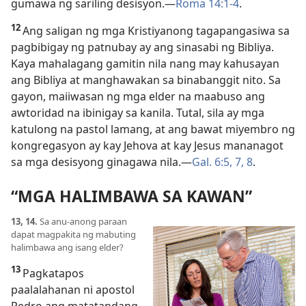
gumawa ng sariling desisyon.
—
Roma 14:1-4
.
12
Ang saligan ng mga Kristiyanong tagapangasiwa sa
pagbibigay ng patnubay ay ang sinasabi ng Bibliya.
Kaya mahalagang gamitin nila nang may kahusayan
ang Bibliya at manghawakan sa binabanggit nito. Sa
gayon, maiiwasan ng mga elder na maabuso ang
awtoridad na ibinigay sa kanila. Tutal, sila ay mga
katulong na pastol lamang, at ang bawat miyembro ng
kongregasyon ay kay Jehova at kay Jesus mananagot
sa mga desisyong ginagawa nila.
—
Gal. 6:5,
7, 8
.
“MGA HALIMBAWA SA KAWAN”
13, 14.
Sa anu-anong paraan
dapat magpakita ng mabuting
halimbawa ang isang elder?
13
Pagkatapos
paalalahanan ni apostol
Pedro ang matatandang