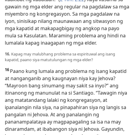
gawain ng mga elder ang regular na pagdalaw sa mga
miyembro ng kongregasyon. Sa mga pagdalaw na
iyon, sinisikap nilang maunawaan ang sitwasyon ng
mga kapatid at makapagbigay ng angkop na payo
mula sa Kasulatan. Maraming problema ang hindi na
lumalala kapag inaagapan ng mga elder.
16.
Kapag may malubhang problema sa espirituwal ang isang
kapatid, paano siya matutulungan ng mga elder?
16
Paano kung lumala ang problema ng isang kapatid
at nanganganib ang kaugnayan niya kay Jehova?
“Mayroon bang sinumang may sakit sa inyo?” ang
itinanong ng manunulat na si Santiago. “Tawagin niya
ang matatandang lalaki ng kongregasyon, at
ipanalangin nila siya, na pinapahiran siya ng langis sa
pangalan ni Jehova. At ang panalangin ng
pananampalataya ay magpapagaling sa isa na may
dinaramdam, at ibabangon siya ni Jehova. Gayundin,