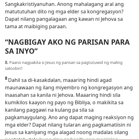
Sangkakristiyanuhan. Anong mahalagang aral ang
matututuhan dito ng mga elder sa kongregasyon?
Dapat nilang pangalagaan ang kawan ni Jehova sa
tama at maibiging paraan.
“NAGBIGAY AKO NG PARISAN PARA
SA INYO”
8.
Paano nagpakita si Jesus ng parisan sa pagtutuwid ng maling
saloobin?
8
Dahil sa di-kasakdalan, maaaring hindi agad
maunawaan ng ilang miyembro ng
kongregasyon ang
inaasahan sa kanila ni Jehova. Maaaring hindi sila
kumikilos kaayon ng payo ng Bibliya, o makikita sa
kanilang paggawi na kulang pa sila sa
pagkamaygulang. Ano ang dapat maging reaksiyon ng
mga elder? Dapat nilang tularan ang pagkamatiisin ni
Jesus sa kaniyang mga alagad noong madalas silang