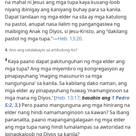
na mahal ni Jesus ang mga tupa kaya kusang-loob
niyang ibinigay ang kaniyang
buhay para sa kanila.
Dapat tandaan ng mga elder na sila ay mga katulong
na pastol, anupat nasa ilalim ng pangangasiwa ng
maibiging Anak ng Diyos, si Jesu-Kristo, ang “dakilang
pastol ng mga tupa.”
—
Heb. 13:20
.
4.
Ano ang tatalakayin sa artikulong ito?
4
Kaya paano dapat pakitunguhan ng mga elder ang
mga tupa? Ang mga miyembro ng kongregasyon ay
pinapayuhang ‘maging masunurin sa mga
nangunguna’ sa kanila. Sa kabilang dako naman, ang
mga elder ay pinapayuhang huwag ‘mamanginoon sa
mga mana ng Diyos.’ (
Heb. 13:17
;
basahin ang
1 Pedro
5:2, 3
.
)
Pero paano mangunguna ang mga hinirang na
elder nang hindi namamanginoon sa kawan? Sa ibang
pananalita, paano mapangangalagaan ng mga elder
ang mga tupa nang hindi lumalampas sa awtoridad na
ipinagkaloob ng Diyos sa kanila?