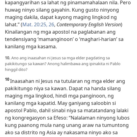
kapangyarihan sa lahat ng pinamamahalaan nila. Pero
huwag ninyo silang gayahin. Kung gusto ninyong
maging dakila, dapat kayong maging lingkod ng
lahat.” (
Mat. 20:25, 26
,
Contemporary English Version
)
Kinailangan ng mga apostol na paglabanan ang
tendensiyang ‘mamanginoon’ o ‘maghari-harian’ sa
kanilang mga kasama.
10.
Ano ang inaasahan ni Jesus sa mga elder pagdating sa
pakikitungo sa kawan? Anong halimbawa ang ipinakita ni Pablo
hinggil dito?
10
Inaasahan ni Jesus na tutularan ng mga elder ang
pakikitungo niya sa kawan. Dapat na handa silang
maging mga lingkod, hindi mga panginoon, ng
kanilang mga kapatid. May ganiyang saloobin si
apostol Pablo, dahil sinabi niya sa matatandang lalaki
ng kongregasyon sa Efeso: “Nalalaman ninyong lubos
kung paanong mula nang unang araw na tumuntong
ako sa distrito ng Asia ay nakasama ninyo ako sa