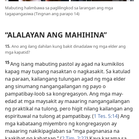
Mabuting halimbawa sa paglilingkod sa larangan ang mga
tagapangasiwa (Tingnan ang parapo 14)
“ALALAYAN ANG MAHIHINA”
15.
Ano ang ilang dahilan kung bakit dinadalaw ng mga elder ang
mga kapatid?
15
Ang isang mabuting pastol ay agad na kumikilos
kapag may tupang nasaktan o nagkasakit. Sa katulad
na paraan, kailangang tulungan agad ng mga elder
ang sinumang
nangangailangan ng payo o
pampatibay-loob sa kongregasyon. Ang mga may-
edad at mga maysakit ay maaaring nangangailangan
ng praktikal na tulong, pero higit nilang kailangan ang
espirituwal na tulong at pampatibay. (
1 Tes. 5:14
) Ang
mga kabataang miyembro ng kongregasyon ay
maaaring nakikipaglaban sa “mga pagnanasa na
kaakibat ng kabataan.” (
2 Tim. 2:22
) Kaya kasama sa