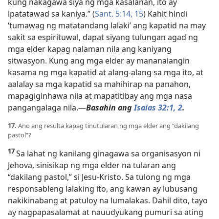
kung nakagawa siya ng mga kasalanan, ito ay
ipatatawad sa kaniya.” (
Sant. 5:14, 15
) Kahit hindi
‘tumawag ng matatandang lalaki’ ang kapatid na may
sakit sa espirituwal, dapat siyang tulungan agad ng
mga elder kapag nalaman nila ang kaniyang
sitwasyon. Kung ang mga elder ay mananalangin
kasama ng mga kapatid at alang-alang sa mga ito, at
aalalay sa mga kapatid sa mahihirap na panahon,
mapagiginhawa nila at mapatitibay ang mga nasa
pangangalaga nila.
—
Basahin ang
Isaias 32:1, 2
.
17.
Ano ang resulta kapag tinutularan ng mga elder ang “dakilang
pastol”?
17
Sa lahat ng kanilang ginagawa sa organisasyon ni
Jehova, sinisikap ng mga elder na tularan ang
“dakilang pastol,” si Jesu-Kristo. Sa tulong ng mga
responsableng lalaking ito, ang kawan ay lubusang
nakikinabang at patuloy na lumalakas. Dahil dito, tayo
ay nagpapasalamat at nauudyukang pumuri sa ating