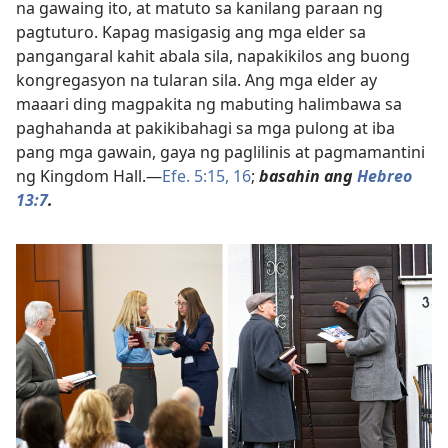
na gawaing ito, at matuto sa kanilang paraan ng
pagtuturo. Kapag masigasig ang mga elder sa
pangangaral kahit abala sila, napakikilos ang buong
kongregasyon na tularan sila. Ang mga elder ay
maaari ding magpakita ng mabuting halimbawa sa
paghahanda at pakikibahagi sa mga pulong at iba
pang mga gawain, gaya ng paglilinis at pagmamantini
ng Kingdom Hall.
—
Efe. 5:15, 16
;
basahin ang
Hebreo
13:7
.