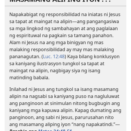
Napakabigat ng responsibilidad na iniatas ni Jesus
sa tapat at maingat na alipin
—ang pangangasiwa
sa mga lingkod ng sambahayan at ang paglalaan
ng espirituwal na pagkain sa tamang panahon.
Alam ni Jesus na ang mga binigyan ng mas
malaking responsibilidad ay may mas malaking
pananagutan. (
Luc. 12:48
) Kaya bilang konklusyon
sa kaniyang ilustrasyon tungkol sa tapat at
maingat na alipin, nagbigay siya ng isang
matinding babala.
Inilahad ni Jesus ang tungkol sa isang masamang
alipin na nagsabi sa kaniyang puso na nagluluwat
ang panginoon at sinimulan nitong bugbugin ang
kaniyang mga kapuwa alipin. Kapag dumating ang
panginoon, ang sabi ni Jesus, parurusahan nito
ang masamang aliping iyon “nang napakatindi.”
—