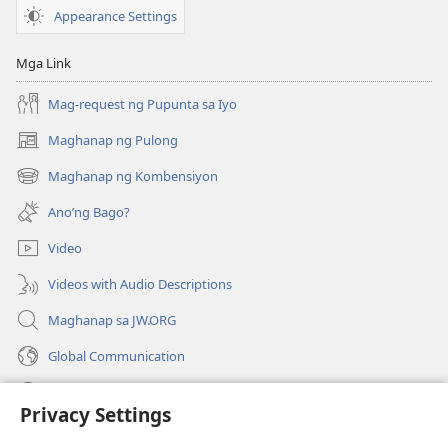
PAG-
PAG-
Appearance Settings
AARAL
AARAL
Hulyo 2013
Hulyo 2013
Mga Link
Mag-request ng Pupunta sa Iyo
Maghanap ng Pulong
(may
bubukas
Maghanap ng Kombensiyon
(may
na
bubukas
bagong
Ano’ng Bago?
na
window)
bagong
Video
window)
Videos with Audio Descriptions
Maghanap sa JW.ORG
Global Communication
Help
Privacy Settings
Donasyon