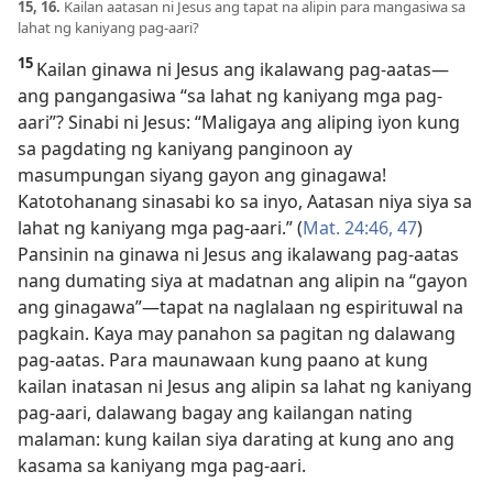
15, 16.
Kailan aatasan ni Jesus ang tapat na alipin para mangasiwa sa
lahat ng kaniyang pag-aari?
15
Kailan ginawa ni Jesus ang ikalawang pag-aatas
—
ang pangangasiwa “sa lahat ng kaniyang mga pag-
aari”? Sinabi ni Jesus: “Maligaya ang aliping iyon kung
sa pagdating ng kaniyang panginoon ay
masumpungan siyang gayon ang ginagawa!
Katotohanang sinasabi ko sa inyo, Aatasan niya siya sa
lahat ng kaniyang mga pag-aari.” (
Mat. 24:46, 47
)
Pansinin na ginawa ni Jesus ang ikalawang pag-aatas
nang dumating siya at madatnan ang alipin na “gayon
ang ginagawa”
—tapat na naglalaan ng espirituwal na
pagkain. Kaya may panahon sa pagitan ng dalawang
pag-aatas. Para maunawaan kung paano at kung
kailan inatasan ni Jesus ang alipin sa lahat ng kaniyang
pag-aari, dalawang bagay ang kailangan nating
malaman: kung kailan siya darating at kung ano ang
kasama sa kaniyang mga pag-aari.