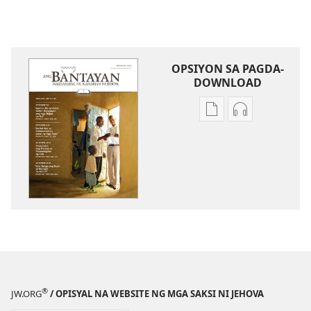
OPSIYON SA PAGDA-
DOWNLOAD
Opsiyon
Opsiyon
sa
sa
pagda-
pagda-
download
download
ng
ng
publikasyon
audio
ANG
ANG
BANTAYAN
BANTAYAN
—
—
EDISYON
EDISYON
PARA
PARA
®
JW.ORG
/ OPISYAL NA WEBSITE NG MGA SAKSI NI JEHOVA
SA
SA