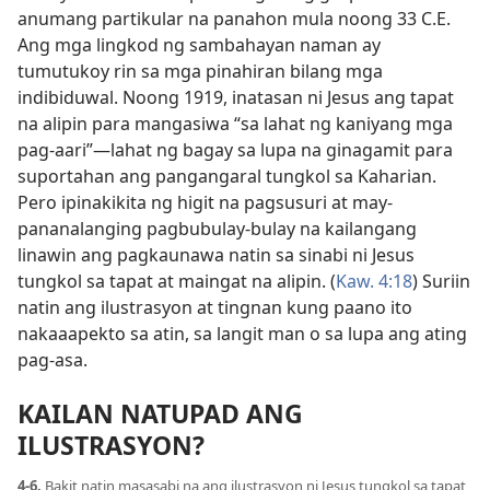
anumang partikular na panahon mula noong 33 C.E.
Ang mga lingkod ng sambahayan naman ay
tumutukoy rin sa mga pinahiran bilang mga
indibiduwal. Noong 1919, inatasan ni Jesus ang tapat
na alipin para mangasiwa “sa lahat ng kaniyang mga
pag-aari”
—lahat ng bagay sa lupa na ginagamit para
suportahan ang pangangaral tungkol sa Kaharian.
Pero ipinakikita ng higit na pagsusuri at may-
pananalanging pagbubulay-bulay
na kailangang
linawin ang pagkaunawa natin sa sinabi ni Jesus
tungkol sa tapat at maingat na alipin. (
Kaw. 4:18
) Suriin
natin ang ilustrasyon at tingnan kung paano ito
nakaaapekto sa atin, sa langit man o sa lupa ang ating
pag-asa.
KAILAN NATUPAD ANG
ILUSTRASYON?
4-6.
Bakit natin masasabi na ang ilustrasyon ni Jesus tungkol sa tapat