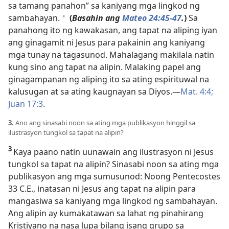
sa tamang panahon” sa kaniyang mga lingkod ng
sambahayan.
(
Basahin ang
Mateo 24:45-47
.
)
Sa
*
panahong ito ng kawakasan, ang tapat na aliping iyan
ang ginagamit ni Jesus para pakainin ang kaniyang
mga tunay na tagasunod. Mahalagang makilala natin
kung sino ang tapat na alipin. Malaking papel ang
ginagampanan ng aliping ito sa ating espirituwal na
kalusugan at sa ating kaugnayan sa Diyos.
—
Mat. 4:4;
Juan 17:3
.
3.
Ano ang sinasabi noon sa ating mga publikasyon hinggil sa
ilustrasyon tungkol sa tapat na alipin?
3
Kaya paano natin uunawain ang ilustrasyon ni Jesus
tungkol sa tapat na alipin? Sinasabi noon sa ating mga
publikasyon ang mga sumusunod: Noong Pentecostes
33 C.E., inatasan ni Jesus ang tapat na alipin para
mangasiwa sa kaniyang mga lingkod ng sambahayan.
Ang alipin ay kumakatawan sa lahat ng pinahirang
Kristiyano na nasa lupa bilang isang grupo sa