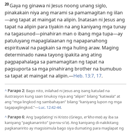
20
Gaya ng ginawa ni Jesus noong unang siglo,
pinakakain niya ang marami sa pamamagitan ng iilan
—ang tapat at maingat na alipin. Inatasan ni Jesus ang
tapat na alipin para tiyakin na ang kaniyang mga tunay
na tagasunod
—pinahiran man o ibang mga tupa
—ay
patuluyang mapaglalaanan ng napapanahong
espirituwal na pagkain sa mga huling araw. Maging
determinado nawa tayong ipakita ang ating
pagpapahalaga sa pamamagitan ng tapat na
pagsuporta sa mga pinahirang brother na bumubuo
sa tapat at maingat na alipin.
—
Heb. 13:7,
17
.
^
Parapo 2:
Bago nito, inilahad ni Jesus ang isang katulad na
ilustrasyon kung saan tinukoy niya ang “alipin” bilang “katiwala” at
ang “mga lingkod ng sambahayan” bilang “kaniyang lupon ng mga
tagapaglingkod.”
—
Luc. 12:42-44
.
^
Parapo 6:
Ang ‘pagdating’ ni Kristo (Griego,
er′kho·mai
) ay iba sa
kaniyang “pagkanaririto” (
pa·rou·si′a
). Ang kaniyang di-nakikitang
pagkanaririto ay magsisimula bago siya dumating para maglapat ng