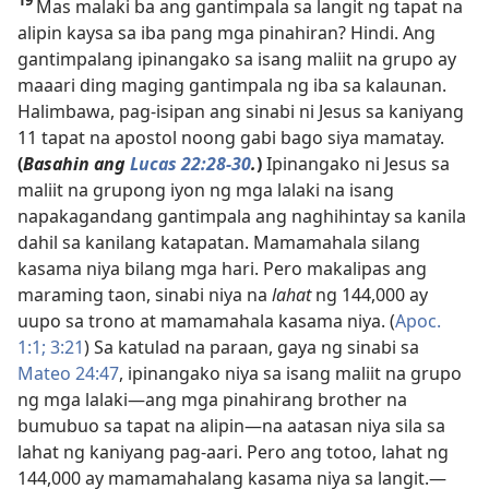
Mas malaki ba ang gantimpala sa langit ng tapat na
alipin kaysa sa iba pang mga pinahiran? Hindi. Ang
gantimpalang ipinangako sa isang maliit na grupo ay
maaari ding maging gantimpala ng iba sa kalaunan.
Halimbawa, pag-isipan ang sinabi ni Jesus sa kaniyang
11 tapat na apostol noong gabi bago siya mamatay.
(
Basahin ang
Lucas 22:28-30
.
)
Ipinangako ni Jesus sa
maliit na grupong iyon ng mga lalaki na isang
napakagandang gantimpala ang naghihintay sa kanila
dahil sa kanilang katapatan. Mamamahala silang
kasama niya bilang mga hari. Pero makalipas ang
maraming taon, sinabi niya na
lahat
ng 144,000 ay
uupo sa trono at mamamahala kasama niya. (
Apoc.
1:1;
3:21
) Sa katulad na paraan, gaya ng sinabi sa
Mateo 24:47
, ipinangako niya sa isang maliit na grupo
ng mga lalaki
—ang mga pinahirang brother na
bumubuo sa tapat na alipin
—na aatasan niya sila sa
lahat ng kaniyang pag-aari. Pero ang totoo, lahat ng
144,000 ay mamamahalang kasama niya sa langit.
—