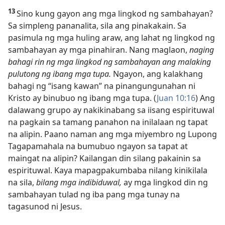
13
Sino kung gayon ang mga lingkod ng sambahayan?
Sa simpleng pananalita, sila ang pinakakain. Sa
pasimula ng mga huling araw, ang lahat ng lingkod ng
sambahayan ay mga pinahiran. Nang maglaon,
naging
bahagi rin ng mga lingkod ng sambahayan ang malaking
pulutong ng ibang mga tupa.
Ngayon, ang kalakhang
bahagi ng “isang kawan” na pinangungunahan ni
Kristo ay binubuo ng ibang mga tupa. (
Juan 10:16
) Ang
dalawang grupo ay nakikinabang sa iisang espirituwal
na pagkain sa tamang panahon na inilalaan ng tapat
na alipin. Paano naman ang mga miyembro ng Lupong
Tagapamahala na bumubuo ngayon sa tapat at
maingat na alipin? Kailangan din silang pakainin sa
espirituwal. Kaya mapagpakumbaba nilang kinikilala
na sila,
bilang mga indibiduwal,
ay mga lingkod din ng
sambahayan tulad ng iba pang mga tunay na
tagasunod ni Jesus.