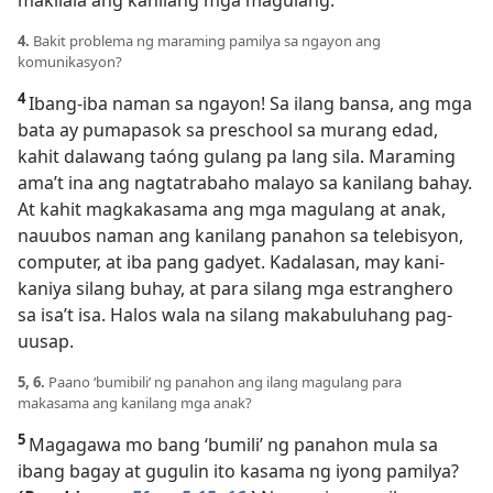
makilala ang kanilang mga magulang.
4.
Bakit problema ng maraming pamilya sa ngayon ang
komunikasyon?
4
Ibang-iba naman sa ngayon! Sa ilang bansa, ang mga
bata ay pumapasok sa preschool sa murang edad,
kahit dalawang taóng gulang pa lang sila. Maraming
ama’t ina ang nagtatrabaho malayo sa kanilang bahay.
At kahit magkakasama ang mga magulang at anak,
nauubos naman ang kanilang panahon sa telebisyon,
computer, at iba pang gadyet. Kadalasan, may kani-
kaniya silang buhay, at para silang mga estranghero
sa isa’t isa. Halos wala na silang makabuluhang pag-
uusap.
5, 6.
Paano ‘bumibili’ ng panahon ang ilang magulang para
makasama ang kanilang mga anak?
5
Magagawa mo bang ‘bumili’ ng panahon mula sa
ibang bagay at gugulin ito kasama ng iyong pamilya?