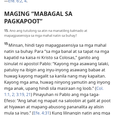
—
Efe. 6:2,
4
.
MAGING “MABAGAL SA
PAGKAPOOT”
15.
Ano ang tutulong sa atin na manatiling kalmado at
mapagpasensiya sa mga mahal natin sa buhay?
15
Minsan, hindi tayo mapagpasensiya sa mga mahal
natin sa buhay. Para “sa mga banal at sa tapat na mga
kapatid na kaisa ni Kristo sa Colosas,” ganito ang
isinulat ni apostol Pablo: “Kayong mga asawang lalaki,
patuloy na ibigin ang inyu-inyong asawang babae at
huwag kayong magalit sa kanila nang may kapaitan.
Kayong mga ama, huwag ninyong yamutin ang inyong
mga anak, upang hindi sila masiraan ng loob.” (
Col.
1:1, 2;
3:19,
21
) Pinayuhan ni Pablo ang mga taga-
Efeso: “Ang lahat ng mapait na saloobin at galit at poot
at hiyawan at mapang-abusong pananalita ay alisin
mula sa inyo.” (
Efe. 4:31
) Kung lilinangin natin ang mga