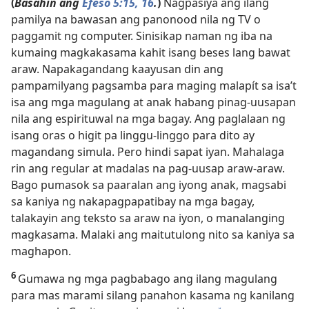
(
Basahin ang
Efeso 5:15, 16
.
)
Nagpasiya ang ilang
pamilya na bawasan ang panonood nila ng TV o
paggamit ng computer. Sinisikap naman ng iba na
kumaing magkakasama kahit isang beses lang bawat
araw. Napakagandang kaayusan din ang
pampamilyang pagsamba para maging malapít sa isa’t
isa ang mga magulang at anak habang pinag-uusapan
nila ang espirituwal na mga bagay. Ang paglalaan ng
isang oras o higit pa linggu-linggo para dito ay
magandang simula. Pero hindi sapat iyan. Mahalaga
rin ang regular at madalas na pag-uusap araw-araw.
Bago pumasok sa paaralan ang iyong anak, magsabi
sa kaniya ng nakapagpapatibay na mga bagay,
talakayin ang teksto sa araw na iyon, o manalanging
magkasama. Malaki ang maitutulong nito sa kaniya sa
maghapon.
6
Gumawa ng mga pagbabago ang ilang magulang
para mas marami silang panahon kasama ng kanilang