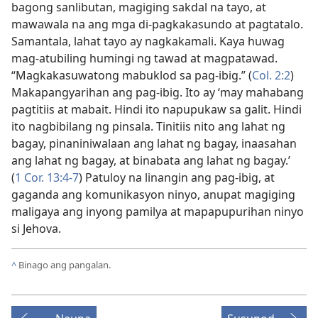
bagong sanlibutan, magiging sakdal na tayo, at
mawawala na ang mga di-pagkakasundo at pagtatalo.
Samantala, lahat tayo ay nagkakamali. Kaya huwag
mag-atubiling humingi ng tawad at magpatawad.
“Magkakasuwatong mabuklod sa pag-ibig.” (
Col. 2:2
)
Makapangyarihan ang pag-ibig. Ito ay ‘may mahabang
pagtitiis at mabait. Hindi ito napupukaw sa galit. Hindi
ito nagbibilang ng pinsala. Tinitiis nito ang lahat ng
bagay, pinaniniwalaan ang lahat ng bagay, inaasahan
ang lahat ng bagay, at binabata ang lahat ng bagay.’
(
1 Cor. 13:4-7
) Patuloy na linangin ang pag-ibig, at
gaganda ang komunikasyon ninyo, anupat magiging
maligaya ang inyong pamilya at mapapupurihan ninyo
si Jehova.
^
Binago ang pangalan.