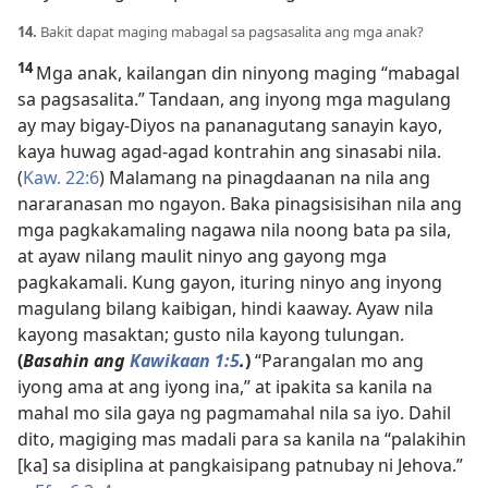
14.
Bakit dapat maging mabagal sa pagsasalita ang mga anak?
14
Mga anak, kailangan din ninyong maging “mabagal
sa pagsasalita.” Tandaan, ang inyong mga magulang
ay may bigay-Diyos na pananagutang sanayin kayo,
kaya huwag agad-agad kontrahin ang sinasabi nila.
(
Kaw. 22:6
) Malamang na pinagdaanan na nila ang
nararanasan mo ngayon. Baka pinagsisisihan nila ang
mga pagkakamaling nagawa nila noong bata pa sila,
at ayaw nilang maulit ninyo ang gayong mga
pagkakamali. Kung gayon, ituring ninyo ang inyong
magulang bilang kaibigan, hindi kaaway. Ayaw nila
kayong masaktan; gusto nila kayong tulungan.
(
Basahin ang
Kawikaan 1:5
.
)
“Parangalan mo ang
iyong ama at ang iyong ina,” at ipakita sa kanila na
mahal mo sila gaya ng pagmamahal nila sa iyo. Dahil
dito, magiging mas madali para sa kanila na “palakihin
[ka] sa disiplina at pangkaisipang patnubay ni Jehova.”