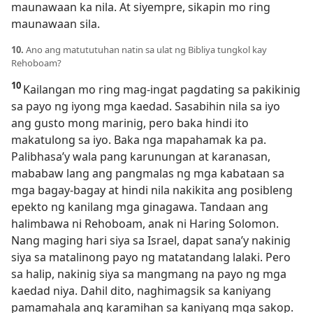
maunawaan ka nila. At siyempre, sikapin mo ring
maunawaan sila.
10.
Ano ang matututuhan natin sa ulat ng Bibliya tungkol kay
Rehoboam?
10
Kailangan mo ring mag-ingat pagdating sa pakikinig
sa payo ng iyong mga kaedad. Sasabihin nila sa iyo
ang gusto mong marinig, pero baka hindi ito
makatulong sa iyo. Baka nga mapahamak ka pa.
Palibhasa’y wala pang karunungan at karanasan,
mababaw lang ang pangmalas ng mga kabataan sa
mga bagay-bagay at hindi nila nakikita ang posibleng
epekto ng kanilang mga ginagawa. Tandaan ang
halimbawa ni Rehoboam, anak ni Haring Solomon.
Nang maging hari siya sa Israel, dapat sana’y nakinig
siya sa matalinong payo ng matatandang lalaki. Pero
sa halip, nakinig siya sa mangmang na payo ng mga
kaedad niya. Dahil dito, naghimagsik sa kaniyang
pamamahala ang karamihan sa kaniyang mga sakop.