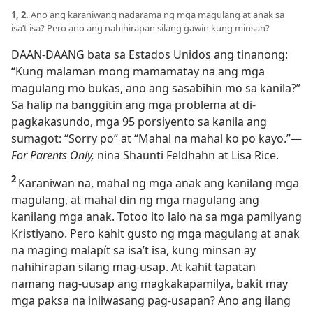
1, 2.
Ano ang karaniwang nadarama ng mga magulang at anak sa
isa’t isa? Pero ano ang nahihirapan silang gawin kung minsan?
DAAN-DAANG bata sa Estados Unidos ang tinanong:
“Kung malaman mong mamamatay na ang mga
magulang mo bukas, ano ang sasabihin mo sa kanila?”
Sa halip na banggitin ang mga problema at di-
pagkakasundo, mga 95 porsiyento sa kanila ang
sumagot: “Sorry po” at “Mahal na mahal ko po kayo.”
—
For Parents Only,
nina Shaunti Feldhahn at Lisa Rice.
2
Karaniwan na, mahal ng mga anak ang kanilang mga
magulang, at mahal din ng mga magulang ang
kanilang mga anak. Totoo ito lalo na sa mga pamilyang
Kristiyano. Pero kahit gusto ng mga magulang at anak
na maging malapít sa isa’t isa, kung minsan ay
nahihirapan silang mag-usap. At kahit tapatan
namang nag-uusap ang magkakapamilya, bakit may
mga paksa na iniiwasang pag-usapan? Ano ang ilang