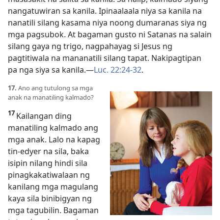
nangatuwiran sa kanila. Ipinaalaala niya sa kanila na
nanatili silang kasama niya noong dumaranas siya ng
mga pagsubok. At bagaman gusto ni Satanas na salain
silang gaya ng trigo, nagpahayag si Jesus ng
pagtitiwala na mananatili silang tapat. Nakipagtipan
pa nga siya sa kanila.
—
Luc. 22:24-32
.
17.
Ano ang tutulong sa mga
anak na manatiling kalmado?
17
Kailangan ding
manatiling kalmado ang
mga anak. Lalo na kapag
tin-edyer na sila, baka
isipin nilang hindi sila
pinagkakatiwalaan ng
kanilang mga magulang
kaya sila binibigyan ng
mga tagubilin. Bagaman