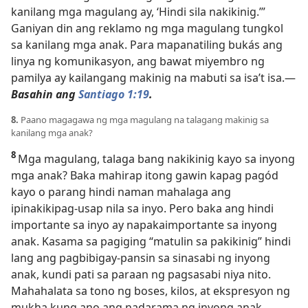
kanilang mga magulang ay, ‘Hindi sila nakikinig.’”
Ganiyan din ang reklamo ng mga magulang tungkol
sa kanilang mga anak. Para mapanatiling bukás ang
linya ng komunikasyon, ang bawat miyembro ng
pamilya ay kailangang makinig na mabuti sa isa’t isa.
—
Basahin ang
Santiago 1:19
.
8.
Paano magagawa ng mga magulang na talagang makinig sa
kanilang mga anak?
8
Mga magulang, talaga bang nakikinig kayo sa inyong
mga anak? Baka mahirap itong gawin kapag pagód
kayo o parang hindi naman mahalaga ang
ipinakikipag-usap nila sa inyo. Pero baka ang hindi
importante sa inyo ay napakaimportante sa inyong
anak. Kasama sa pagiging “matulin sa pakikinig” hindi
lang ang pagbibigay-pansin sa sinasabi ng inyong
anak, kundi pati sa paraan ng pagsasabi niya nito.
Mahahalata sa tono ng boses, kilos, at ekspresyon ng
mukha kung ano ang nadarama ng inyong anak.