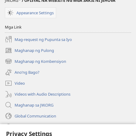
JW.ORG
/ OPISYAL NA WEBSITE NG MGA SAKSI NI JEHOVA
SA
SA
PAG-
PAG-
Appearance Settings
AARAL
AARAL
Mayo 2013
Mayo 2013
Mga Link
Mag-request ng Pupunta sa Iyo
Maghanap ng Pulong
(may
bubukas
Maghanap ng Kombensiyon
(may
na
bubukas
bagong
Ano’ng Bago?
na
window)
bagong
Video
window)
Videos with Audio Descriptions
Maghanap sa JW.ORG
Global Communication
Help
Privacy Settings