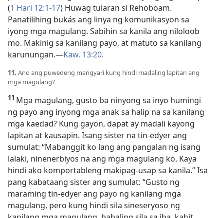
(
1 Hari 12:1-17
) Huwag tularan si Rehoboam.
Panatilihing bukás ang linya ng komunikasyon sa
iyong mga magulang. Sabihin sa kanila ang niloloob
mo. Makinig sa kanilang payo, at matuto sa kanilang
karunungan.
—
Kaw. 13:20
.
11.
Ano ang puwedeng mangyari kung hindi madaling lapitan ang
mga magulang?
11
Mga magulang, gusto ba ninyong sa inyo humingi
ng payo ang inyong mga anak sa halip na sa kanilang
mga kaedad? Kung gayon, dapat ay madali kayong
lapitan at kausapin. Isang sister na tin-edyer ang
sumulat: “Mabanggit ko lang ang pangalan ng isang
lalaki,
ninenerbiyos na ang mga magulang ko. Kaya
hindi ako komportableng makipag-usap sa kanila.” Isa
pang kabataang sister ang sumulat: “Gusto ng
maraming tin-edyer ang payo ng kanilang mga
magulang, pero kung hindi sila sineseryoso ng
kanilang mga magulang, babaling sila sa iba, kahit