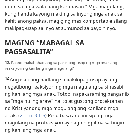
doon sa mga wala pang karanasan.” Mga magulang,
kung handa kayong makinig sa inyong mga anak sa
kahit anong paksa, magiging mas komportable silang
makipag-usap sa inyo at sumunod sa payo ninyo.
MAGING “MABAGAL SA
PAGSASALITA”
12.
Paano makahahadlang sa pakikipag-usap ng mga anak ang
reaksiyon ng kanilang mga magulang?
12
Ang isa pang hadlang sa pakikipag-usap ay ang
negatibong reaksiyon ng mga magulang sa sinasabi
ng kanilang mga anak. Totoo, napakaraming panganib
sa “mga huling araw” na ito at gustong protektahan
ng Kristiyanong mga magulang ang kanilang mga
anak. (
2 Tim. 3:1-5
) Pero baka ang iniisip ng mga
magulang na proteksiyon ay paghihigpit na sa tingin
ng kanilang mga anak.