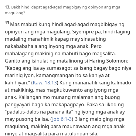
13.
Bakit hindi dapat agad-agad magbigay ng opinyon ang mga
magulang?
13
Mas mabuti kung hindi agad-agad magbibigay ng
opinyon ang mga magulang. Siyempre pa, hindi laging
madaling manahimik kapag may sinasabing
nakababahala ang inyong mga anak. Pero
mahalagang makinig na mabuti bago magsalita.
Ganito ang isinulat ng matalinong si Haring Solomon:
“Kapag ang isa ay sumasagot sa isang bagay bago niya
marinig iyon, kamangmangan ito sa kaniya at
kahihiyan.” (
Kaw. 18:13
) Kung mananatili kang kalmado
at makikinig, mas magkukuwento ang iyong mga
anak. Kailangan mo munang malaman ang buong
pangyayari bago ka makapagpayo. Baka sa likod ng
“padalus-dalos na pananalita” ng iyong mga anak ay
may pusong balisa. (
Job 6:1-3
) Bilang maibiging mga
magulang, makinig para maunawaan ang mga anak
ninyo at magsalita para matulungan sila.