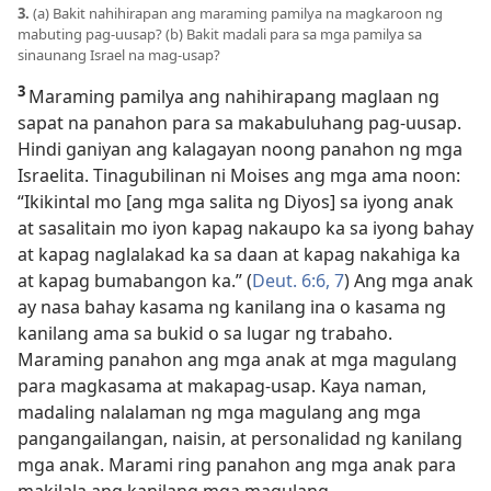
3.
(a) Bakit nahihirapan ang maraming pamilya na magkaroon ng
mabuting pag-uusap? (b) Bakit madali para sa mga pamilya sa
sinaunang Israel na mag-usap?
3
Maraming pamilya ang nahihirapang maglaan ng
sapat na panahon para sa makabuluhang pag-uusap.
Hindi ganiyan ang kalagayan noong panahon ng mga
Israelita. Tinagubilinan ni Moises ang mga ama noon:
“Ikikintal mo [ang mga salita ng Diyos] sa iyong anak
at sasalitain mo iyon kapag nakaupo ka sa iyong bahay
at kapag naglalakad ka sa daan at kapag nakahiga ka
at kapag bumabangon ka.” (
Deut. 6:6, 7
) Ang mga anak
ay nasa bahay kasama ng kanilang ina o kasama ng
kanilang ama sa bukid o sa lugar ng trabaho.
Maraming panahon ang mga anak at mga magulang
para magkasama at makapag-usap. Kaya naman,
madaling nalalaman ng mga magulang ang mga
pangangailangan, naisin, at personalidad
ng kanilang
mga anak. Marami ring panahon ang mga anak para