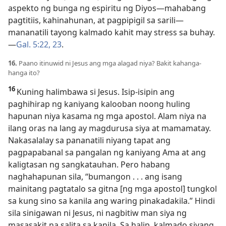
aspekto ng bunga ng espiritu ng Diyos
—mahabang
pagtitiis, kahinahunan, at pagpipigil sa sarili
—
mananatili tayong kalmado kahit may stress sa buhay.
—
Gal. 5:22, 23
.
16.
Paano itinuwid ni Jesus ang mga alagad niya? Bakit kahanga-
hanga ito?
16
Kuning halimbawa si Jesus. Isip-isipin ang
paghihirap ng kaniyang kalooban noong huling
hapunan niya kasama ng mga apostol. Alam niya na
ilang oras na lang ay magdurusa siya at mamamatay.
Nakasalalay sa pananatili niyang tapat ang
pagpapabanal sa pangalan ng kaniyang Ama at ang
kaligtasan ng sangkatauhan. Pero habang
naghahapunan sila, “bumangon . . . ang isang
mainitang pagtatalo sa gitna [ng mga apostol] tungkol
sa kung sino sa kanila ang waring pinakadakila.” Hindi
sila sinigawan ni Jesus, ni nagbitiw man siya ng
masasakit na salita sa kanila. Sa halip, kalmado siyang