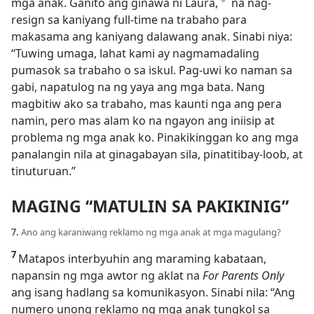
mga anak. Ganito ang ginawa ni Laura,
na nag-
*
resign sa kaniyang full-time na trabaho para
makasama ang kaniyang dalawang anak. Sinabi niya:
“Tuwing umaga, lahat kami ay nagmamadaling
pumasok sa trabaho o sa iskul. Pag-uwi ko naman sa
gabi, napatulog na ng yaya ang mga bata. Nang
magbitiw ako sa trabaho, mas kaunti
nga ang pera
namin, pero mas alam ko na ngayon ang iniisip at
problema ng mga anak ko. Pinakikinggan ko ang mga
panalangin nila at ginagabayan sila, pinatitibay-loob, at
tinuturuan.”
MAGING “MATULIN SA PAKIKINIG”
7.
Ano ang karaniwang reklamo ng mga anak at mga magulang?
7
Matapos interbyuhin ang maraming kabataan,
napansin ng mga awtor ng aklat na
For Parents Only
ang isang hadlang sa komunikasyon. Sinabi nila: “Ang
numero unong reklamo ng mga anak tungkol sa