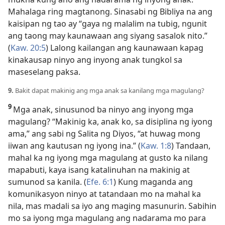
Mahalaga ring magtanong. Sinasabi ng Bibliya na ang
kaisipan ng tao ay “gaya ng malalim na tubig, ngunit
ang taong may kaunawaan ang siyang sasalok nito.”
(
Kaw. 20:5
) Lalong kailangan ang kaunawaan kapag
kinakausap ninyo ang inyong anak tungkol sa
maseselang paksa.
9.
Bakit dapat makinig ang mga anak sa kanilang mga magulang?
9
Mga anak, sinusunod ba ninyo ang inyong mga
magulang? “Makinig ka, anak ko, sa disiplina ng iyong
ama,” ang sabi ng Salita ng Diyos, “at huwag mong
iiwan ang kautusan ng iyong ina.” (
Kaw. 1:8
) Tandaan,
mahal ka ng iyong mga magulang at gusto ka nilang
mapabuti, kaya isang katalinuhan na makinig at
sumunod sa kanila. (
Efe. 6:1
) Kung maganda ang
komunikasyon ninyo at tatandaan mo na mahal ka
nila, mas madali sa iyo ang maging masunurin. Sabihin
mo sa iyong mga magulang ang nadarama mo para