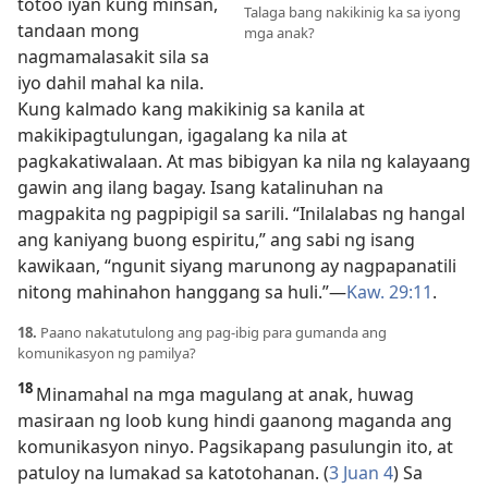
totoo iyan kung minsan,
Talaga bang nakikinig ka sa iyong
tandaan mong
mga anak?
nagmamalasakit sila sa
iyo dahil mahal ka nila.
Kung kalmado kang makikinig sa kanila at
makikipagtulungan, igagalang ka nila at
pagkakatiwalaan. At mas bibigyan ka nila ng kalayaang
gawin ang ilang bagay. Isang katalinuhan na
magpakita ng pagpipigil sa sarili. “Inilalabas ng hangal
ang kaniyang buong espiritu,” ang sabi ng isang
kawikaan, “ngunit siyang marunong ay nagpapanatili
nitong mahinahon hanggang sa huli.”
—
Kaw. 29:11
.
18.
Paano nakatutulong ang pag-ibig para gumanda ang
komunikasyon ng pamilya?
18
Minamahal na mga magulang at anak, huwag
masiraan ng loob kung hindi gaanong maganda ang
komunikasyon ninyo. Pagsikapang pasulungin ito, at
patuloy na lumakad sa katotohanan. (
3 Juan 4
) Sa