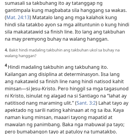
sumasali sa takbuhang ito ay tatanggap ng
gantimpala kung magbabata sila hanggang sa wakas.
(
Mat. 24:13
) Matatalo lang ang mga kalahok kung
hindi sila tatakbo ayon sa mga alituntunin o kung hindi
sila makatatawid sa finish line. Ito lang ang takbuhan
na may premyong buhay na walang hanggan.
4.
Bakit hindi madaling takbuhin ang takbuhan ukol sa buhay na
walang hanggan?
4
Hindi madaling takbuhin ang takbuhang ito.
Kailangan ang disiplina at determinasyon. Iisa lang
ang nakatawid sa finish line nang hindi natisod kahit
minsan—si Jesu-Kristo. Pero hinggil sa mga tagasunod
ni Kristo, isinulat ng alagad na si Santiago na “lahat ay
natitisod nang maraming ulit.” (
Sant. 3:2
) Lahat tayo ay
apektado ng sarili nating kahinaan at ng sa iba. Kaya
naman kung minsan, maaari tayong mapatid at
mawalan ng panimbang. Baka nga mabuwal pa tayo;
pero bumabangon tayo at patuloy na tumatakbo.