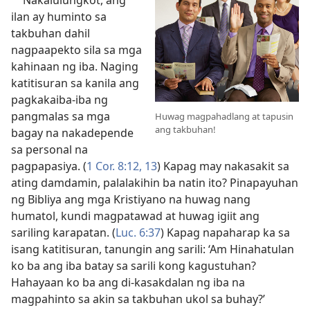
ilan ay huminto sa
takbuhan dahil
nagpaapekto sila sa mga
kahinaan ng iba. Naging
katitisuran sa kanila ang
pagkakaiba-iba ng
pangmalas sa mga
Huwag magpahadlang at tapusin
ang takbuhan!
bagay na nakadepende
sa personal na
pagpapasiya. (
1 Cor. 8:12, 13
) Kapag may nakasakit sa
ating damdamin, palalakihin ba natin ito? Pinapayuhan
ng Bibliya ang mga Kristiyano na huwag nang
humatol, kundi magpatawad at huwag igiit ang
sariling karapatan. (
Luc. 6:37
) Kapag napaharap ka sa
isang katitisuran, tanungin ang sarili: ‘Am Hinahatulan
ko ba ang iba batay sa sarili kong kagustuhan?
Hahayaan ko ba ang di-kasakdalan ng iba na
magpahinto sa akin sa takbuhan ukol sa buhay?’