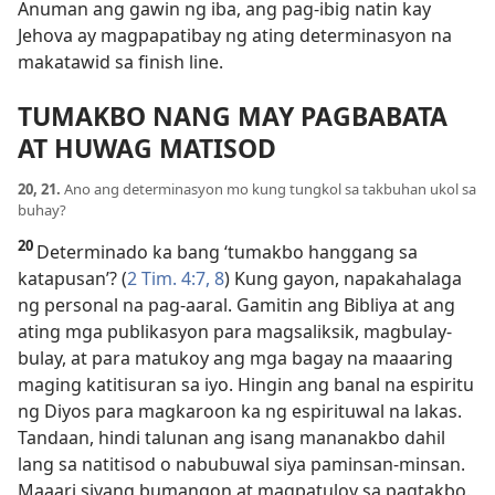
Anuman ang gawin ng iba, ang pag-ibig natin kay
Jehova ay magpapatibay ng ating determinasyon na
makatawid sa finish line.
TUMAKBO NANG MAY PAGBABATA
AT HUWAG MATISOD
20, 21.
Ano ang determinasyon mo kung tungkol sa takbuhan ukol sa
buhay?
20
Determinado ka bang ‘tumakbo hanggang sa
katapusan’? (
2 Tim. 4:7, 8
) Kung gayon, napakahalaga
ng personal na pag-aaral. Gamitin ang Bibliya at ang
ating mga publikasyon para magsaliksik, magbulay-
bulay, at para matukoy ang mga bagay na maaaring
maging katitisuran sa iyo. Hingin ang banal na espiritu
ng Diyos para magkaroon ka ng espirituwal na lakas.
Tandaan, hindi talunan ang isang mananakbo dahil
lang sa natitisod o nabubuwal siya paminsan-minsan.
Maaari siyang bumangon at magpatuloy sa pagtakbo.