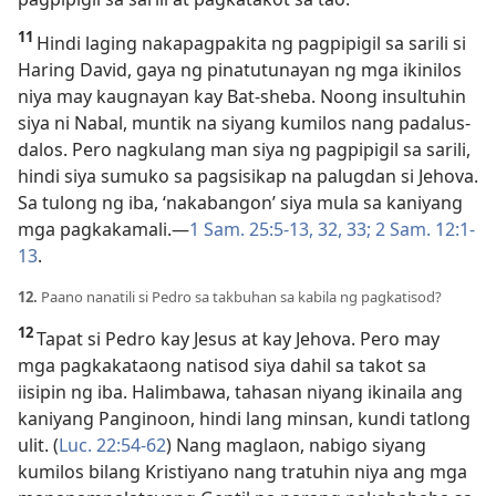
11
Hindi laging nakapagpakita ng pagpipigil sa sarili si
Haring David, gaya ng pinatutunayan ng mga ikinilos
niya may kaugnayan kay Bat-sheba. Noong insultuhin
siya ni Nabal, muntik na siyang kumilos nang padalus-
dalos. Pero nagkulang man siya ng pagpipigil sa sarili,
hindi siya sumuko sa pagsisikap na palugdan si Jehova.
Sa tulong ng iba, ‘nakabangon’ siya mula sa kaniyang
mga pagkakamali.—
1 Sam. 25:5-13,
32, 33;
2 Sam. 12:1-
13
.
12.
Paano nanatili si Pedro sa takbuhan sa kabila ng pagkatisod?
12
Tapat si Pedro kay Jesus at kay Jehova. Pero may
mga pagkakataong natisod siya dahil sa takot sa
iisipin ng iba. Halimbawa, tahasan niyang ikinaila ang
kaniyang Panginoon, hindi lang minsan, kundi tatlong
ulit. (
Luc. 22:54-62
) Nang maglaon, nabigo siyang
kumilos bilang Kristiyano nang tratuhin niya ang mga