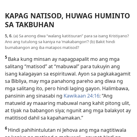
KAPAG NATISOD, HUWAG HUMINTO
SA TAKBUHAN
5, 6.
(a) Sa anong diwa “walang katitisuran” para sa isang Kristiyano?
Ano ang tutulong sa kaniya na ‘makabangon’? (b) Bakit hindi
bumabangon ang iba matapos matisod?
5
Baka kung minsan ay napagpapalit mo ang mga
salitang “matisod” at “mabuwal” para tukuyin ang
isang kalagayan sa espirituwal. Ayon sa pagkakagamit
sa Bibliya, may mga panahong pareho ang diwa ng
mga salitang ito, pero hindi laging gayon. Halimbawa,
pansinin ang sinasabi ng
Kawikaan 24:16
: “Ang
matuwid ay maaaring mabuwal nang kahit pitong ulit,
at tiyak na babangon siya; ngunit ang mga balakyot ay
matitisod dahil sa kapahamakan.”
6
Hindi pahihintulutan ni Jehova ang mga nagtitiwala