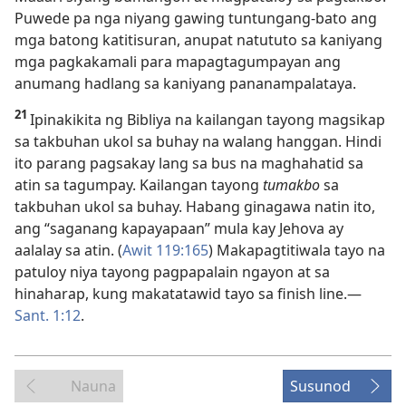
Puwede pa nga niyang gawing tuntungang-bato ang
mga batong katitisuran, anupat natututo sa kaniyang
mga pagkakamali para mapagtagumpayan ang
anumang hadlang sa kaniyang pananampalataya.
21
Ipinakikita ng Bibliya na kailangan tayong magsikap
sa takbuhan ukol sa buhay na walang hanggan. Hindi
ito parang pagsakay lang sa bus na maghahatid sa
atin sa tagumpay. Kailangan tayong
tumakbo
sa
takbuhan ukol sa buhay. Habang ginagawa natin ito,
ang “saganang kapayapaan” mula kay Jehova ay
aalalay sa atin. (
Awit 119:165
) Makapagtitiwala tayo na
patuloy niya tayong pagpapalain ngayon at sa
hinaharap, kung makatatawid tayo sa finish line.—
Sant. 1:12
.
Nauna
Susunod