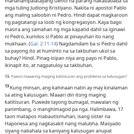
mananampalatayang Gentil na parang nakabababa sa
mga tuling Judiong Kristiyano. Nakita ni apostol Pablo
ang maling saloobin ni Pedro. Hindi dapat magkaroon
ng pagtatangi sa loob ng kongregasyon. Kaya bago
masira ang samahan ng mga kapatid dahil sa iginawi
ni Pedro, kumilos si Pablo at pinayuhan ito nang
mukhaan. (
Gal. 2:11-14
) Nagdamdam ba si Pedro dahil
sa payong ito at huminto na sa takbuhan ukol sa
buhay? Hindi. Pinag-isipan niya ang payo ni Pablo,
ikinapit ito, at nagpatuloy sa takbuhan.
13.
Paano maaaring maging katitisuran ang problema sa kalusugan?
13
Kung minsan, ang kahinaan natin ay
may kinalaman
sa ating kalusugan. Maaari din itong maging
katitisuran. Puwede tayong bumagal, mawalan ng
panimbang, o manghimagod pa nga. Halimbawa, 17
taon matapos mabautismuhan, isang sister na
Haponesa ang nagkasakit nang malubha. Masyado
siyang nabahala sa kaniyang kalusugan anupat