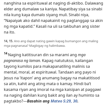
nanghina sa espirituwal at naging di-aktibo. Dalawang
elder ang dumalaw sa kaniya. Napatibay siya sa sinabi
nila kung kaya dumalo siyang muli. Sinabi niya,
“Napaiyak ako dahil napakainit ng pagtanggap sa akin
ng mga kapatid.” Kasali na uli sa takbuhan ang sister
na ito.
14, 15.
Ano ang dapat nating gawin kapag bumangon ang maling
mga pagnanasa? Magbigay ng halimbawa.
14
Naging katitisuran din sa marami ang
mga
pagnanasa ng laman.
Kapag natutukso, kailangan
tayong kumilos para makapanatiling malinis sa
mental, moral, at espirituwal. Tandaan ang payo ni
Jesus na ‘itapon’ ang anumang bagay na makatitisod
sa atin, kahit ang ating mata o kamay. Hindi ba’t
kasama riyan ang imoral na mga kaisipan at paggawi
na naging dahilan kung bakit ang ilan ay huminto sa
pagtakbo?—
Basahin ang
Mateo 5:29, 30
.