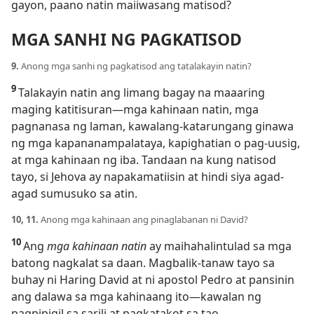
gayon, paano natin maiiwasang matisod?
MGA SANHI NG PAGKATISOD
9.
Anong mga sanhi ng pagkatisod ang tatalakayin natin?
9
Talakayin natin ang limang bagay na maaaring
maging katitisuran—mga kahinaan natin, mga
pagnanasa ng laman, kawalang-katarungang ginawa
ng mga kapananampalataya, kapighatian o pag-uusig,
at mga kahinaan ng iba. Tandaan na kung natisod
tayo, si Jehova ay napakamatiisin at hindi siya agad-
agad sumusuko sa atin.
10, 11.
Anong mga kahinaan ang pinaglabanan ni David?
10
Ang
mga kahinaan natin
ay maihahalintulad sa mga
batong nagkalat sa daan. Magbalik-tanaw tayo sa
buhay ni Haring David at ni apostol Pedro at pansinin
ang dalawa sa mga kahinaang ito—kawalan ng
pagpipigil sa sarili at pagkatakot sa tao.