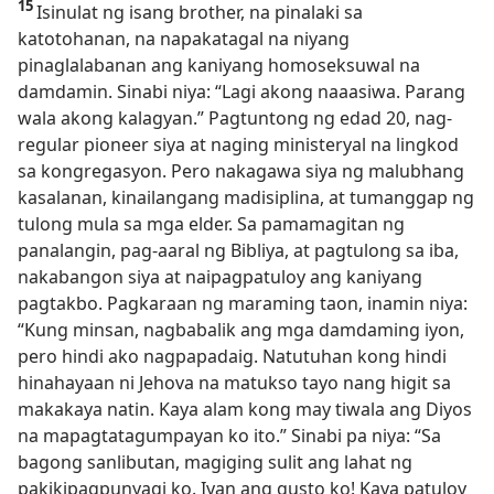
15
Isinulat ng isang brother, na pinalaki sa
katotohanan, na napakatagal na niyang
pinaglalabanan ang kaniyang homoseksuwal na
damdamin. Sinabi niya: “Lagi akong naaasiwa. Parang
wala akong kalagyan.” Pagtuntong ng edad 20, nag-
regular pioneer siya at naging ministeryal na lingkod
sa kongregasyon. Pero nakagawa siya ng malubhang
kasalanan, kinailangang madisiplina, at tumanggap ng
tulong mula sa mga elder. Sa pamamagitan ng
panalangin, pag-aaral ng Bibliya, at pagtulong sa iba,
nakabangon siya at naipagpatuloy ang kaniyang
pagtakbo. Pagkaraan ng maraming taon, inamin niya:
“Kung minsan, nagbabalik ang mga damdaming iyon,
pero hindi ako nagpapadaig. Natutuhan kong hindi
hinahayaan ni Jehova na matukso tayo nang higit sa
makakaya natin. Kaya alam kong may tiwala ang Diyos
na mapagtatagumpayan ko ito.” Sinabi pa niya: “Sa
bagong sanlibutan, magiging sulit ang lahat ng
pakikipagpunyagi ko. Iyan ang gusto ko! Kaya patuloy