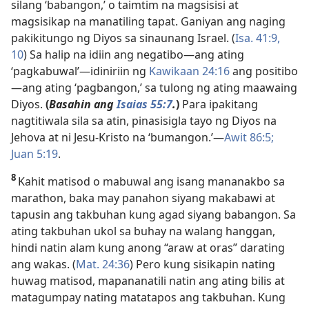
silang ‘babangon,’ o taimtim na magsisisi at
magsisikap na manatiling tapat. Ganiyan ang naging
pakikitungo ng Diyos sa sinaunang Israel. (
Isa. 41:9,
10
) Sa halip na idiin ang negatibo—ang ating
‘pagkabuwal’—idiniriin ng
Kawikaan 24:16
ang positibo
—ang ating ‘pagbangon,’ sa tulong ng ating maawaing
Diyos.
(
Basahin ang
Isaias 55:7
.
)
Para ipakitang
nagtitiwala sila sa atin, pinasisigla tayo ng Diyos na
Jehova at ni Jesu-Kristo na ‘bumangon.’—
Awit 86:5;
Juan 5:19
.
8
Kahit matisod o mabuwal ang isang mananakbo sa
marathon, baka may panahon siyang makabawi at
tapusin ang takbuhan kung agad siyang babangon. Sa
ating takbuhan ukol sa buhay na walang hanggan,
hindi natin alam kung anong “araw at oras” darating
ang wakas. (
Mat. 24:36
) Pero kung sisikapin nating
huwag matisod, mapananatili natin ang ating bilis at
matagumpay nating matatapos ang takbuhan. Kung