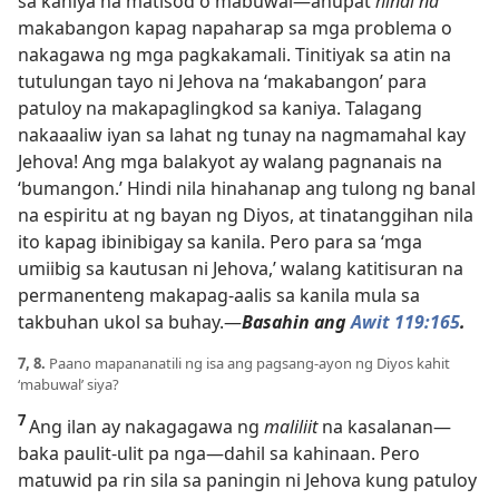
sa kaniya na matisod o mabuwal—anupat
hindi na
makabangon kapag napaharap sa mga problema o
nakagawa ng mga pagkakamali. Tinitiyak sa atin na
tutulungan tayo ni Jehova na ‘makabangon’ para
patuloy na
makapaglingkod sa kaniya. Talagang
nakaaaliw iyan sa lahat ng tunay na nagmamahal kay
Jehova! Ang mga balakyot ay walang pagnanais na
‘bumangon.’ Hindi nila hinahanap ang tulong ng banal
na espiritu at ng bayan ng Diyos, at tinatanggihan nila
ito kapag ibinibigay sa kanila. Pero para sa ‘mga
umiibig sa kautusan ni Jehova,’ walang katitisuran na
permanenteng makapag-aalis sa kanila mula sa
takbuhan ukol sa buhay.—
Basahin ang
Awit 119:165
.
7, 8.
Paano mapananatili ng isa ang pagsang-ayon ng Diyos kahit
‘mabuwal’ siya?
7
Ang ilan ay nakagagawa ng
maliliit
na kasalanan—
baka paulit-ulit pa nga—dahil sa kahinaan. Pero
matuwid pa rin sila sa paningin ni Jehova kung patuloy