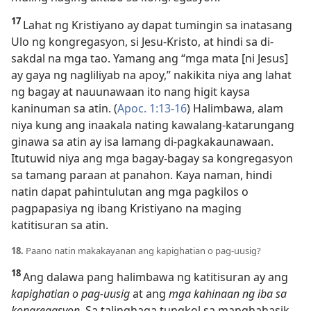
17
Lahat ng Kristiyano ay dapat tumingin sa inatasang
Ulo ng kongregasyon, si Jesu-Kristo, at hindi sa di-
sakdal na mga tao. Yamang ang “mga mata [ni Jesus]
ay gaya ng nagliliyab na apoy,” nakikita niya ang lahat
ng bagay at nauunawaan ito nang higit kaysa
kaninuman sa atin. (
Apoc. 1:13-16
) Halimbawa, alam
niya kung ang inaakala nating kawalang-katarungang
ginawa sa atin ay isa lamang di-pagkakaunawaan.
Itutuwid niya ang mga bagay-bagay sa kongregasyon
sa tamang paraan at panahon. Kaya naman, hindi
natin dapat pahintulutan ang mga pagkilos o
pagpapasiya ng ibang Kristiyano na maging
katitisuran sa atin.
18.
Paano natin makakayanan ang kapighatian o pag-uusig?
18
Ang dalawa pang halimbawa ng katitisuran ay ang
kapighatian o pag-uusig
at ang
mga kahinaan ng iba sa
kongregasyon.
Sa talinghaga tungkol sa manghahasik,