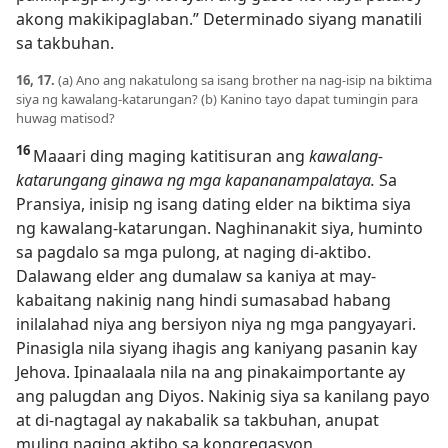
akong makikipaglaban.” Determinado siyang manatili
sa takbuhan.
16, 17.
(a) Ano ang nakatulong sa isang brother na nag-isip na biktima
siya ng kawalang-katarungan? (b) Kanino tayo dapat tumingin para
huwag matisod?
16
Maaari ding maging katitisuran ang
kawalang-
katarungang ginawa ng mga kapananampalataya.
Sa
Pransiya, inisip ng isang dating elder na biktima siya
ng kawalang-katarungan. Naghinanakit siya, huminto
sa pagdalo sa mga pulong, at naging di-aktibo.
Dalawang elder ang dumalaw sa kaniya at may-
kabaitang nakinig nang hindi sumasabad habang
inilalahad niya ang bersiyon niya ng mga pangyayari.
Pinasigla nila siyang ihagis ang kaniyang pasanin kay
Jehova. Ipinaalaala nila na ang pinakaimportante ay
ang palugdan ang Diyos. Nakinig siya sa kanilang payo
at di-nagtagal ay nakabalik sa takbuhan, anupat
muling naging aktibo sa kongregasyon.