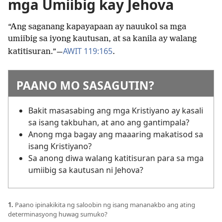
mga Umiibig kay Jehova
“Ang saganang kapayapaan ay nauukol sa mga
umiibig sa iyong kautusan, at sa kanila ay walang
AWIT 119:165
katitisuran.”—
.
PAANO MO SASAGUTIN?
Bakit masasabing ang mga Kristiyano ay kasali
sa isang takbuhan, at ano ang gantimpala?
Anong mga bagay ang maaaring makatisod sa
isang Kristiyano?
Sa anong diwa walang katitisuran para sa mga
umiibig sa kautusan ni Jehova?
1.
Paano ipinakikita ng saloobin ng isang mananakbo ang ating
determinasyong huwag sumuko?