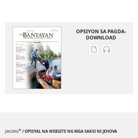
OPSIYON SA PAGDA-
DOWNLOAD
Opsiyon
Opsiyon
sa
sa
pagda-
pagda-
download
download
ng
ng
publikasyon
audio
ANG
ANG
BANTAYAN
BANTAYAN
—
—
EDISYON
EDISYON
PARA
PARA
®
JW.ORG
/ OPISYAL NA WEBSITE NG MGA SAKSI NI JEHOVA
SA
SA