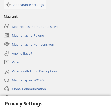
PAG-
PAG-
Appearance Settings
AARAL
AARAL
Marso 2013
Marso 2013
Mga Link
Mag-request ng Pupunta sa Iyo
Maghanap ng Pulong
(may
bubukas
Maghanap ng Kombensiyon
(may
na
bubukas
bagong
Ano’ng Bago?
na
window)
bagong
Video
window)
Videos with Audio Descriptions
Maghanap sa JW.ORG
Global Communication
Help
Privacy Settings
Donasyon