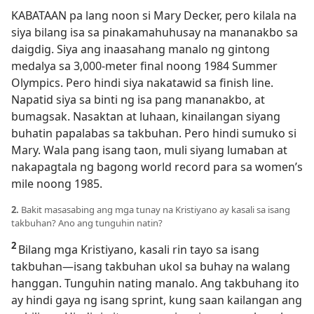
KABATAAN pa lang noon si Mary Decker, pero kilala na
siya bilang isa sa pinakamahuhusay na mananakbo sa
daigdig. Siya ang inaasahang manalo ng gintong
medalya sa 3,000-meter final noong 1984 Summer
Olympics. Pero hindi siya nakatawid sa finish line.
Napatid siya sa binti ng isa pang mananakbo, at
bumagsak. Nasaktan at luhaan, kinailangan siyang
buhatin papalabas sa takbuhan. Pero hindi sumuko si
Mary. Wala pang isang taon, muli siyang lumaban at
nakapagtala ng bagong world record para sa women’s
mile noong 1985.
2.
Bakit masasabing ang mga tunay na Kristiyano ay kasali sa isang
takbuhan? Ano ang tunguhin natin?
2
Bilang mga Kristiyano, kasali rin tayo sa isang
takbuhan—isang takbuhan ukol sa buhay na walang
hanggan. Tunguhin nating manalo. Ang takbuhang ito
ay hindi gaya ng isang sprint, kung saan kailangan ang