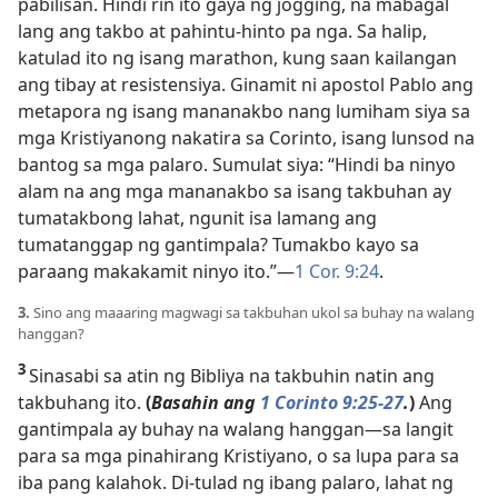
pabilisan. Hindi rin ito gaya ng jogging, na mabagal
lang ang takbo at pahintu-hinto pa nga. Sa halip,
katulad ito ng isang marathon, kung saan kailangan
ang tibay at resistensiya. Ginamit ni apostol Pablo ang
metapora ng isang mananakbo nang lumiham siya sa
mga Kristiyanong nakatira sa Corinto, isang lunsod na
bantog sa mga palaro. Sumulat siya: “Hindi ba ninyo
alam na ang mga mananakbo sa isang takbuhan ay
tumatakbong lahat, ngunit isa lamang ang
tumatanggap ng gantimpala? Tumakbo kayo sa
paraang makakamit ninyo ito.”—
1 Cor. 9:24
.
3.
Sino ang maaaring magwagi sa takbuhan ukol sa buhay na walang
hanggan?
3
Sinasabi sa atin ng Bibliya na takbuhin natin ang
takbuhang ito.
(
Basahin ang
1 Corinto 9:25-27
.
)
Ang
gantimpala ay buhay na walang hanggan—sa langit
para sa mga pinahirang Kristiyano, o sa lupa para sa
iba pang kalahok.
Di-tulad ng ibang palaro, lahat ng