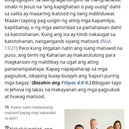
sinabi ni Jesus na
“ang kapighatian o pag-uusig” dahil
sa salita ay maaaring ikatisod ng ilang indibiduwal.
Maaari tayong pag-usigin ng ating mga kapamilya,
kapitbahay, o ng mga awtoridad sa pamahalaan dahil
sa katotohanan. Kung ang isa ay hindi nakaugat sa
katotohanan, nanganganib siyang matisod. (
Mat.
13:21
) Pero kung iingatan natin ang isang matuwid na
puso, ang binhi ng Kaharian ay makatutulong para
magkaroon ng matitibay na ugat ang ating
pananampalataya. Kapag napapaharap sa mga
pagsubok, sikaping bulay-bulayin ang ‘kapuri-puring
mga bagay.’
(
Basahin ang
Filipos 4:6-9
.
)
Bibigyan tayo
ni Jehova ng lakas na makayanan ang mga pagsubok
at huwag matisod.
19.
Paano natin maiiwasang
matisod kapag may nakasakit
sa atin?
19
Nakalulungkot, ang