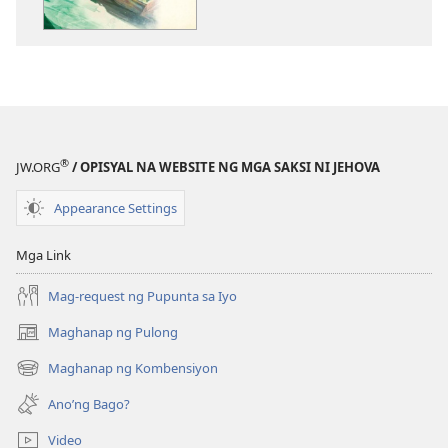
ng
ng
publikasyon
audio
ANG
ANG
BANTAYAN
BANTAYAN
—
—
EDISYON
EDISYON
PARA
PARA
®
JW.ORG
/ OPISYAL NA WEBSITE NG MGA SAKSI NI JEHOVA
SA
SA
PAG-
PAG-
Appearance Settings
AARAL
AARAL
Hunyo 2012
Hunyo 2012
Mga Link
Mag-request ng Pupunta sa Iyo
Maghanap ng Pulong
(may
bubukas
Maghanap ng Kombensiyon
(may
na
bubukas
bagong
Ano’ng Bago?
na
window)
bagong
Video