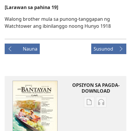
[Larawan sa pahina 19]
Walong brother mula sa punong-tanggapan ng
Watchtower ang ibinilanggo noong Hunyo 1918
Nauna
Susunod
OPSIYON SA PAGDA-
DOWNLOAD
Opsiyon
Opsiyon
sa
sa
pagda-
pagda-
download
download