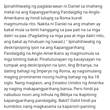
Ipinahihiwatig ng paglalarawan ni Daniel sa imaheng
metal na ang Kapangyarihang Pandaigdig na Anglo-
Amerikano ay hindi lulupig sa Roma kundi
magmumula rito. Nakita ni Daniel na ang imahen ay
bakal mula sa binti hanggang sa paa pati na sa mga
daliri sa paa. (Pagdating sa mga paa at mga daliri nito,
ang bakal ay hinaluan ng luwad.)
Ipinahihiwatig ng
*
deskripsiyong iyon na ang Kapangyarihang
Pandaigdig na Anglo-Amerikano ay magmumula sa
mga binting bakal. Pinatutunayan ng kasaysayan na
tumpak ang deskripsiyon na iyon. Ang Britanya, na
dating bahagi ng Imperyo ng Roma, ay nagsimulang
maging prominente noong huling bahagi ng ika-18
siglo. Nang maglaon, ang Estados Unidos ng Amerika
ay naging makapangyarihang bansa. Pero hindi pa
nabubuo noon ang inihula ng Bibliya na ikapitong
kapangyarihang pandaigdig. Bakit? Dahil hindi pa
kumikilos nang magkasama sa kapansin-pansing