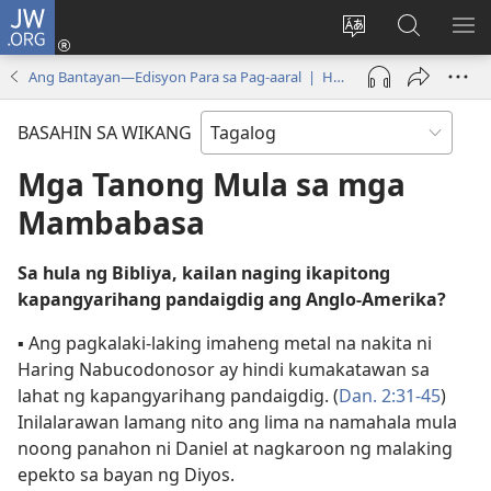
JW.ORG
Mag-
log
Baguhin
Maghana
IPA
In
ang
sa
AN
Ang Bantayan—Edisyon Para sa Pag-aaral | Hunyo 2012
(may
wika
JW.ORG
ME
bubukas
ng
BASAHIN SA WIKANG
na
site
bagong
Mga Tanong Mula sa mga
window)
Mambabasa
Sa hula ng Bibliya, kailan naging ikapitong
kapangyarihang pandaigdig ang Anglo-Amerika?
▪ Ang pagkalaki-laking imaheng metal na nakita ni
Haring Nabucodonosor ay hindi kumakatawan sa
lahat ng kapangyarihang pandaigdig. (
Dan. 2:31-45
)
Inilalarawan lamang nito ang lima na namahala mula
noong panahon ni Daniel at nagkaroon ng malaking
epekto sa bayan ng Diyos.