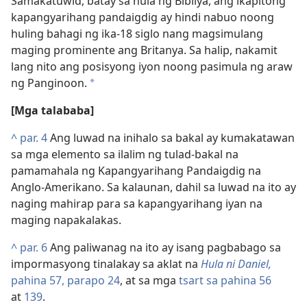
Samakatuwid, batay sa hula ng Bibliya, ang ikapitong
kapangyarihang pandaigdig ay hindi nabuo noong
huling bahagi ng ika-18 siglo nang magsimulang
maging prominente ang Britanya. Sa halip, nakamit
lang nito ang posisyong iyon noong pasimula ng araw
ng Panginoon.
*
[Mga talababa]
^
par. 4
Ang luwad na inihalo sa bakal ay kumakatawan
sa mga elemento sa ilalim ng tulad-bakal na
pamamahala ng Kapangyarihang Pandaigdig na
Anglo-Amerikano. Sa kalaunan, dahil sa luwad na ito ay
naging mahirap para sa kapangyarihang iyan na
maging napakalakas.
^
par. 6
Ang paliwanag na ito ay isang pagbabago sa
impormasyong tinalakay sa aklat na
Hula ni Daniel,
pahina 57, parapo 24
, at sa mga
tsart sa pahina 56
at
139
.