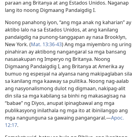
paraan ang Britanya at ang Estados Unidos. Naganap
lang ito noong Digmaang Pandaigdig I.
Noong panahong iyon, “ang mga anak ng kaharian” ay
aktibo lalo na sa Estados Unidos, at ang kanilang
pandaigdig na punong-tanggapan ay nasa Brooklyn,
New York. (
Mat. 13:36-43
) Ang mga miyembro ng uring
pinahiran ay aktibong nangangaral sa mga bansang
nasasakupan ng Imperyo ng Britanya. Noong
Digmaang Pandaigdig I, ang Britanya at Amerika ay
bumuo ng espesyal na alyansa nang makipaglaban sila
sa kanilang mga kaaway sa pulitika. Noong nag-aalab
ang nasyonalismong dulot ng digmaan, nakipag-alit
din sila sa mga kabilang sa binhi ng makasagisag na
“babae” ng Diyos, anupat ipinagbawal ang mga
publikasyong inilathala ng mga ito at ibinilanggo ang
mga nangunguna sa gawaing pangangaral.​—
Apoc.
12:17
.