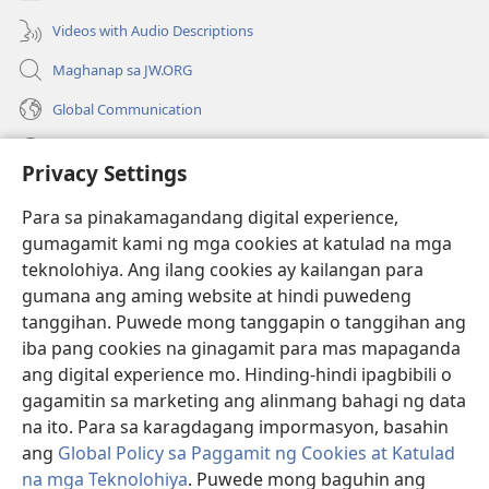
window)
Videos with Audio Descriptions
Maghanap sa JW.ORG
Global Communication
Help
Privacy Settings
Donasyon
(may
Para sa pinakamagandang digital experience,
bubukas
gumagamit kami ng mga cookies at katulad na mga
na
Watchtower ONLINE LIBRARY™
teknolohiya. Ang ilang cookies ay kailangan para
(may
bagong
gumana ang aming website at hindi puwedeng
bubukas
window)
®
JW Hub
na
tanggihan. Puwede mong tanggapin o tanggihan ang
(may
bagong
bubukas
iba pang cookies na ginagamit para mas mapaganda
window)
®
JW Library
na
ang digital experience mo. Hinding-hindi ipagbibili o
bagong
gagamitin sa marketing ang alinmang bahagi ng data
window)
®
Watchtower Library
na ito. Para sa karagdagang impormasyon, basahin
ang
Global Policy sa Paggamit ng Cookies at Katulad
na mga Teknolohiya
. Puwede mong baguhin ang