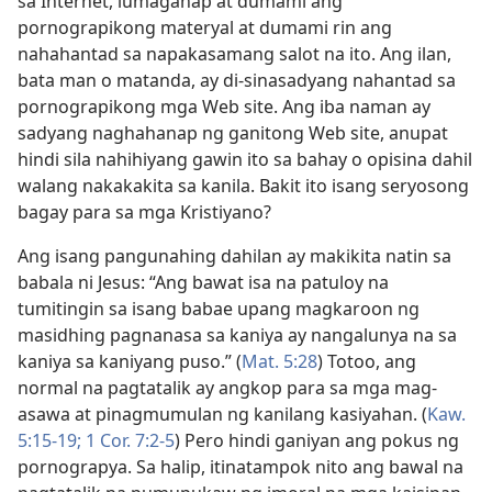
sa Internet, lumaganap at dumami ang
pornograpikong materyal at dumami rin ang
nahahantad sa napakasamang salot na ito. Ang ilan,
bata man o matanda, ay di-sinasadyang nahantad sa
pornograpikong mga Web site. Ang iba naman ay
sadyang naghahanap ng ganitong Web site, anupat
hindi sila nahihiyang gawin ito sa bahay o opisina dahil
walang nakakakita sa kanila. Bakit ito isang seryosong
bagay para sa mga Kristiyano?
Ang isang pangunahing dahilan ay makikita natin sa
babala ni Jesus: “Ang bawat isa na patuloy na
tumitingin sa isang babae upang magkaroon ng
masidhing pagnanasa sa kaniya ay nangalunya na sa
kaniya sa kaniyang puso.” (
Mat. 5:28
) Totoo, ang
normal na pagtatalik ay angkop para sa mga mag-
asawa at pinagmumulan ng kanilang kasiyahan. (
Kaw.
5:15-19;
1 Cor. 7:2-5
) Pero hindi ganiyan ang pokus ng
pornograpya. Sa halip, itinatampok nito ang bawal na