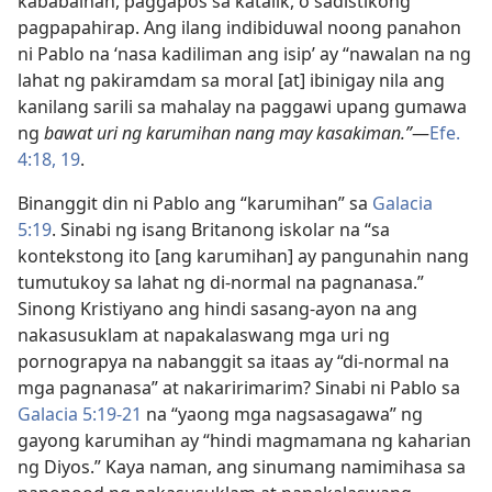
kababaihan, paggapos sa katalik, o sadistikong
pagpapahirap. Ang ilang indibiduwal noong panahon
ni Pablo na ‘nasa kadiliman ang isip’ ay “nawalan na ng
lahat ng pakiramdam sa moral [at] ibinigay nila ang
kanilang sarili sa mahalay na paggawi upang gumawa
ng
bawat uri ng karumihan nang may kasakiman.”​
—
Efe.
4:18, 19
.
Binanggit din ni Pablo ang “karumihan” sa
Galacia
5:19
. Sinabi ng isang Britanong iskolar na “sa
kontekstong ito [ang karumihan] ay pangunahin nang
tumutukoy sa lahat ng di-normal na pagnanasa.”
Sinong Kristiyano ang hindi sasang-ayon na ang
nakasusuklam at napakalaswang mga uri ng
pornograpya na nabanggit sa itaas ay “di-normal na
mga pagnanasa” at nakaririmarim? Sinabi ni Pablo sa
Galacia 5:19-21
na “yaong mga nagsasagawa” ng
gayong karumihan ay “hindi magmamana ng kaharian
ng Diyos.” Kaya naman, ang sinumang namimihasa sa