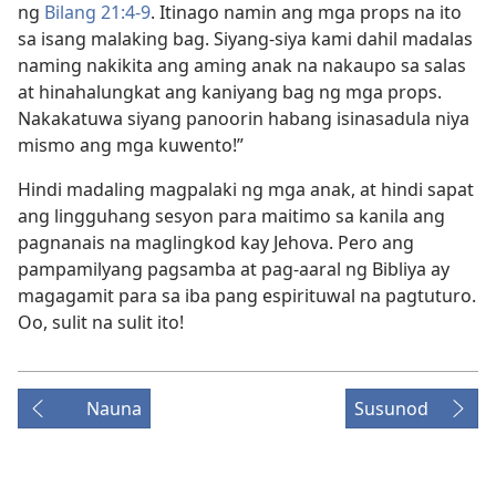
ng
Bilang 21:4-9
. Itinago namin ang mga props na ito
sa isang malaking bag. Siyang-siya kami dahil madalas
naming nakikita ang aming anak na nakaupo sa salas
at hinahalungkat ang kaniyang bag ng mga props.
Nakakatuwa siyang panoorin habang isinasadula niya
mismo ang mga kuwento!”
Hindi madaling magpalaki ng mga anak, at hindi sapat
ang lingguhang sesyon para maitimo sa kanila ang
pagnanais na maglingkod kay Jehova. Pero ang
pampamilyang pagsamba at pag-aaral ng Bibliya ay
magagamit para sa iba pang espirituwal na pagtuturo.
Oo, sulit na sulit ito!
Nauna
Susunod