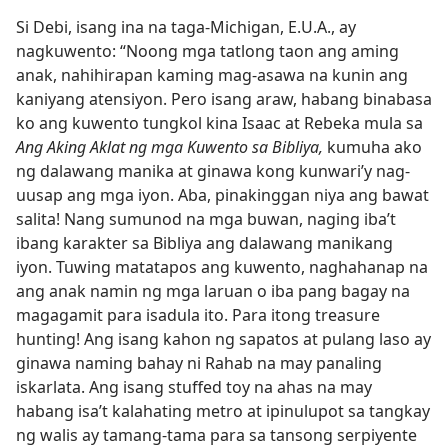
Si Debi, isang ina na taga-Michigan, E.U.A., ay
nagkuwento: “Noong mga tatlong taon ang aming
anak, nahihirapan kaming mag-asawa na kunin ang
kaniyang atensiyon. Pero isang araw, habang binabasa
ko ang kuwento tungkol kina Isaac at Rebeka mula sa
Ang Aking Aklat ng mga Kuwento sa Bibliya,
kumuha ako
ng dalawang manika at ginawa kong kunwari’y nag-
uusap ang mga iyon. Aba, pinakinggan niya ang bawat
salita! Nang sumunod na mga buwan, naging iba’t
ibang karakter sa Bibliya ang dalawang manikang
iyon. Tuwing matatapos ang kuwento, naghahanap na
ang anak namin ng mga laruan o iba pang bagay na
magagamit para isadula ito. Para itong treasure
hunting! Ang isang kahon ng sapatos at pulang laso ay
ginawa naming bahay ni Rahab na may panaling
iskarlata. Ang isang stuffed toy na ahas na may
habang isa’t kalahating metro at ipinulupot sa tangkay
ng walis ay tamang-tama para sa tansong serpiyente