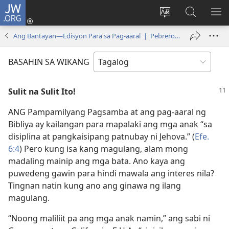
JW.ORG
Mag-
log
Baguhin
Maghana
IPA
In
ang
sa
AN
Ang Bantayan—Edisyon Para sa Pag-aaral | Pebrero 2011
(may
wika
JW.ORG
ME
bubukas
ng
BASAHIN SA WIKANG
na
site
bagong
Sulit na Sulit Ito!
window)
ANG Pampamilyang Pagsamba at ang pag-aaral ng
Bibliya ay kailangan para mapalaki ang mga anak “sa
disiplina at pangkaisipang patnubay ni Jehova.” (
Efe.
6:4
) Pero kung isa kang magulang, alam mong
madaling mainip ang mga bata. Ano kaya ang
puwedeng gawin para hindi mawala ang interes nila?
Tingnan natin kung ano ang ginawa ng ilang
magulang.
“Noong maliliit pa ang mga anak namin,” ang sabi ni