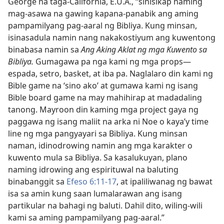
George na taga-California, E.U.A., “sinisikap naming
mag-asawa na gawing kapana-panabik ang aming
pampamilyang pag-aaral ng Bibliya. Kung minsan,
isinasadula namin nang nakakostiyum ang kuwentong
binabasa namin sa
Ang Aking Aklat ng mga Kuwento sa
Bibliya.
Gumagawa pa nga kami ng mga props​—
espada, setro, basket, at iba pa. Naglalaro din kami ng
Bible game na ‘sino ako’ at gumawa kami ng isang
Bible board game na may mahihirap at madadaling
tanong. Mayroon din kaming mga project gaya ng
paggawa ng isang maliit na arka ni Noe o kaya’y time
line ng mga pangyayari sa Bibliya. Kung minsan
naman, idinodrowing namin ang mga karakter o
kuwento mula sa Bibliya. Sa kasalukuyan, plano
naming idrowing ang espirituwal na baluting
binabanggit sa
Efeso 6:11-17
, at ipaliliwanag ng bawat
isa sa amin kung saan lumalarawan ang isang
partikular na bahagi ng baluti. Dahil dito, wiling-wili
kami sa aming pampamilyang pag-aaral.”