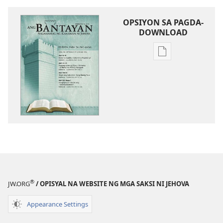
OPSIYON SA PAGDA-
DOWNLOAD
Opsiyon
sa
pagda-
download
ng
publikasyon
ANG
BANTAYAN
—
EDISYON
PARA
®
JW.ORG
/ OPISYAL NA WEBSITE NG MGA SAKSI NI JEHOVA
SA
PAG-
Appearance Settings
AARAL