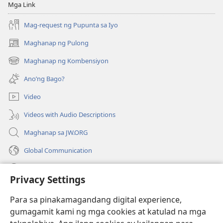
Pebrero 2011
Mga Link
Mag-request ng Pupunta sa Iyo
Maghanap ng Pulong
(may
bubukas
Maghanap ng Kombensiyon
(may
na
bubukas
bagong
Ano’ng Bago?
na
window)
bagong
Video
window)
Videos with Audio Descriptions
Maghanap sa JW.ORG
Global Communication
Help
Privacy Settings
Donasyon
(may
Para sa pinakamagandang digital experience,
bubukas
gumagamit kami ng mga cookies at katulad na mga
na
Watchtower ONLINE LIBRARY™