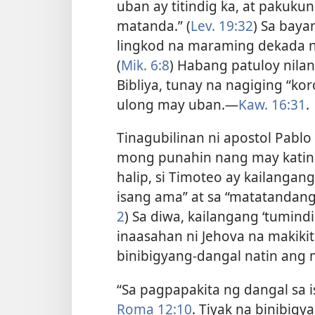
uban ay titindig ka, at paku
matanda.” (
Lev. 19:32
) Sa baya
lingkod na maraming dekada n
(
Mik. 6:8
) Habang patuloy nila
Bibliya,
tunay na nagiging “ko
ulong may uban.​—
Kaw. 16:31
.
Tinagubilinan ni apostol Pabl
mong punahin nang may katind
halip, si Timoteo ay kailangang
isang ama” at sa “matatandang
2
) Sa diwa, kailangang ‘tumind
inaasahan ni Jehova na makikit
binibigyang-dangal natin ang
“Sa pagpapakita ng dangal sa i
Roma 12:10
. Tiyak na binibig