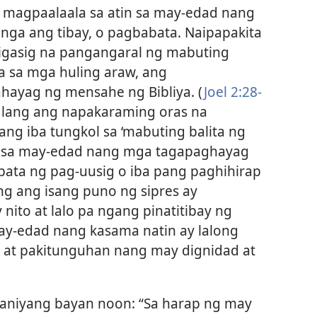
 magpaalaala sa atin sa may-edad nang
nga ang tibay, o pagbabata. Naipapakita
asigasig na pangangaral ng mabuting
 na sa mga huling araw, ang
hayag ng mensahe ng Bibliya. (
Joel 2:28-
 na lang ang napakaraming oras na
ng iba tungkol sa ‘mabuting balita ng
an sa may-edad nang mga tagapaghayag
bata ng pag-uusig o iba pang paghihirap
g ang isang puno ng sipres ay
 nito at lalo pa ngang pinatitibay ng
ay-edad nang kasama natin ay lalong
 at pakitunguhan nang may dignidad at
 kaniyang bayan noon: “Sa harap ng may