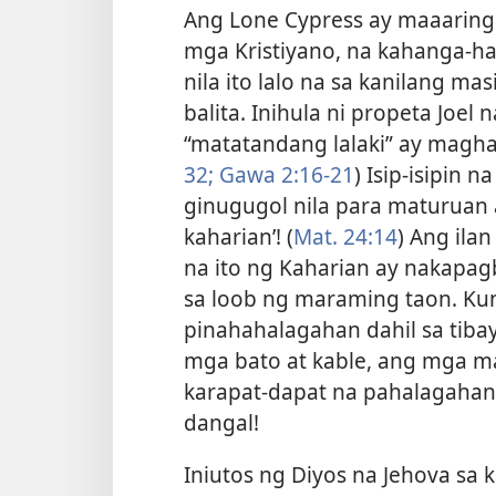
Ang Lone Cypress ay maaaring
mga Kristiyano, na kahanga-ha
nila ito lalo na sa kanilang m
balita. Inihula ni propeta Joel
“matatandang lalaki” ay magha
32;
Gawa 2:16-21
) Isip-isipin
ginugugol nila para maturuan a
kaharian’! (
Mat. 24:14
) Ang il
na ito ng Kaharian ay nakapag
sa loob ng maraming taon. Kun
pinahahalagahan dahil sa tibay
mga bato at kable, ang mga m
karapat-dapat na pahalagahan
dangal!
Iniutos ng Diyos na Jehova sa