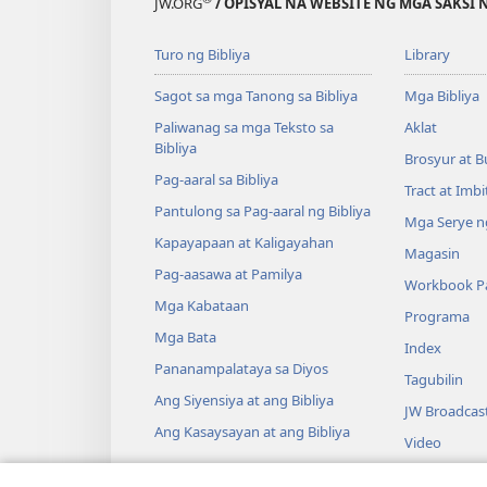
JW.ORG
/ OPISYAL NA WEBSITE NG MGA SAKSI 
Turo ng Bibliya
Library
Sagot sa mga Tanong sa Bibliya
Mga Bibliya
Paliwanag sa mga Teksto sa
Aklat
Bibliya
Brosyur at B
Pag-aaral sa Bibliya
Tract at Imb
Pantulong sa Pag-aaral ng Bibliya
Mga Serye ng
Kapayapaan at Kaligayahan
Magasin
Pag-aasawa at Pamilya
Workbook Pa
Mga Kabataan
Programa
Mga Bata
Index
Pananampalataya sa Diyos
Tagubilin
Ang Siyensiya at ang Bibliya
JW Broadcas
Ang Kasaysayan at ang Bibliya
Video
Musika