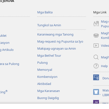
NI JEHOVA
Mga Balita
Mga Link
Mag-
Tungkol sa Amin
Pupun
Magh
Karaniwang mga Tanong
uklet
(may
Komb
Mag-request ng Pupunta sa Iyo
bubukas
itasyon
Vide
na
Makipag-ugnayan sa Amin
 Artikulo
bagong
Mga Bethel Tour
window)
Magh
Pulong
ra sa Pulong
Help
Memoryal
Kombensiyon
Don
(may
Aktibidad
bubukas
na
Wat
Mga Karanasan
®
ting
bagong
(may
LIB
Buong Daigdig
window)
bubukas
JW L
na
bagong