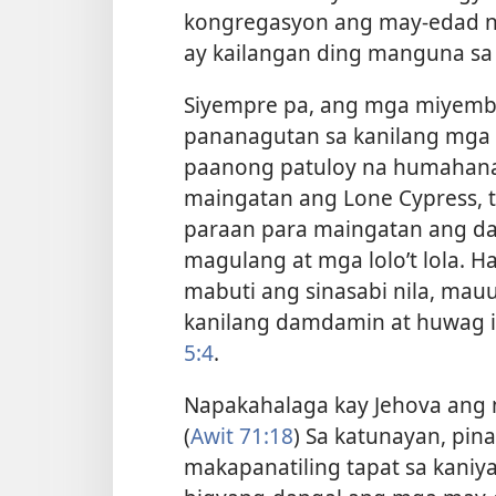
kongregasyon ang may-edad na
ay kailangan ding manguna sa p
Siyempre pa, ang mga miyemb
pananagutan sa kanilang mga m
paanong patuloy na humahana
maingatan ang Lone Cypress, 
paraan para maingatan ang d
magulang at mga lolo’t lola. 
mabuti ang sinasabi nila, mau
kanilang damdamin at huwag ig
5:4
.
Napakahalaga kay Jehova ang m
(
Awit 71:18
) Sa katunayan, pina
makapanatiling tapat sa kaniya