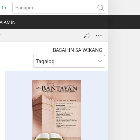
 In
Hanapin
ukas
A AMIN
ong
?
ow)
BASAHIN SA WIKANG