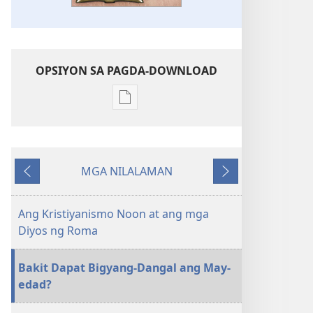
OPSIYON SA PAGDA-DOWNLOAD
Opsiyon
sa
pagda-
download
MGA NILALAMAN
ng
Nauna
Susunod
publikasyon
ANG
Ang Kristiyanismo Noon at ang mga
BANTAYAN
Diyos ng Roma
—
EDISYON
Bakit Dapat Bigyang-Dangal ang May-
PARA
edad?
SA
PAG-