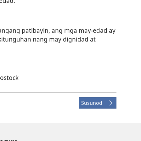
edad.
langang patibayin, ang mga may-edad ay
akitunguhan nang may dignidad at
tostock
Susunod