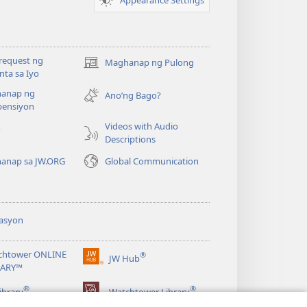
request ng
Maghanap ng Pulong
(may
ta sa Iyo
bubukas
anap ng
na
Ano’ng Bago?
ensiyon
bagong
window)
Videos with Audio
o
Descriptions
anap sa JW.ORG
Global Communication
asyon
chtower ONLINE
®
JW Hub
(may
RARY™
bubukas
®
®
na
ibrary
Watchtower Library
bagong