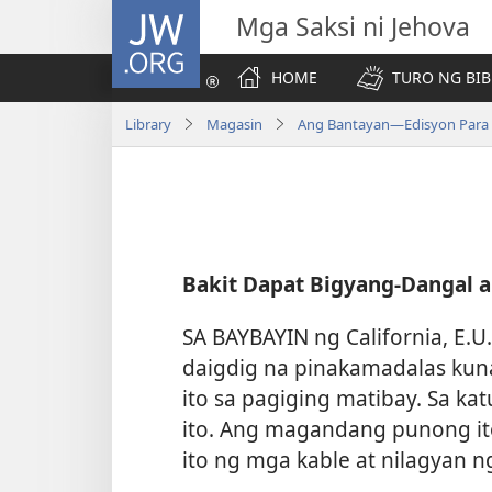
JW.ORG
Mga Saksi ni Jehova
HOME
TURO NG BIB
Library
Magasin
Ang Bantayan—Edisyon Para 
Bakit Dapat Bigyang-Dangal 
SA BAYBAYIN ng California, E.U
daigdig na pinakamadalas kunan
ito sa pagiging matibay. Sa ka
ito. Ang magandang punong ito
ito ng mga kable at nilagyan 