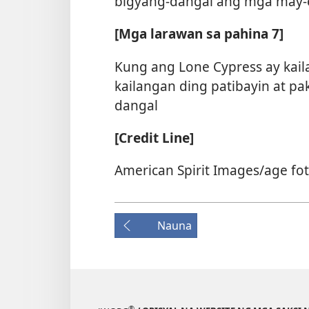
bigyang-dangal ang mga may-
[Mga larawan sa pahina 7]
Kung ang Lone Cypress ay kai
kailangan ding patibayin at p
dangal
[Credit Line]
American Spirit Images/age fo
Nauna
®