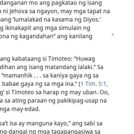
kundanganan mo ang pagkatao ng isang
n ni Jehova sa ngayon, may mga tapat na
ang ‘lumalakad na kasama ng Diyos.’
ng ikinakapit ang mga simulain ng
rona ng kagandahan” ang kanilang
o ang kabataang si Timoteo: “Huwag
ihan ang isang matandang lalaki.” Sa
 “mamanhik . . . sa kaniya gaya ng sa
 babae gaya ng sa mga ina.” (
1 Tim. 5:1,
ig’ si Timoteo sa harap ng may uban. Oo,
a sa ating paraan ng pakikipag-usap na
 mga may-edad.
sa’t isa ay manguna kayo,” ang sabi sa
yang-dangal ng mga tagapangasiwa sa