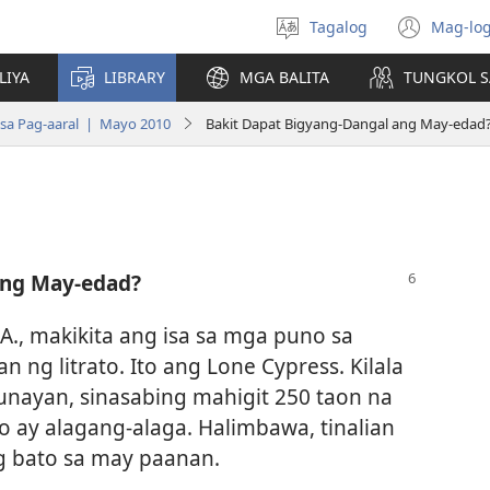
Tagalog
Mag-log
Pumili
(may
ng
bub
LIYA
LIBRARY
MGA BALITA
TUNGKOL S
wika
na
bag
sa Pag-aaral | Mayo 2010
Bakit Dapat Bigyang-Dangal ang May-edad
wind
ang May-edad?
.A., makikita ang isa sa mga puno sa
 ng litrato. Ito ang Lone Cypress. Kilala
tunayan, sinasabing mahigit 250 taon na
 ay alagang-alaga. Halimbawa, tinalian
ng bato sa may paanan.