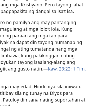
ng mga Kristiyano. Pero tayong lahat
agpapakita ng dangal sa isa’t isa.
ro ng pamilya ang may pantanging
agulang at mga lolo’t lola. Kung
p ng paraan ang mga tao para
tiyak na dapat din tayong humanap ng
angal ng ating tumatanda nang mga
Halimbawa, kung pakikinggan nating
udyukan tayong isaalang-alang ang
iit ang gusto natin.​—
Kaw. 23:22;
1 Tim.
ga may-edad. Hindi niya sila iniiwan.
titibay sila ng tunay na Diyos para
. Patuloy din sana nating suportahan at