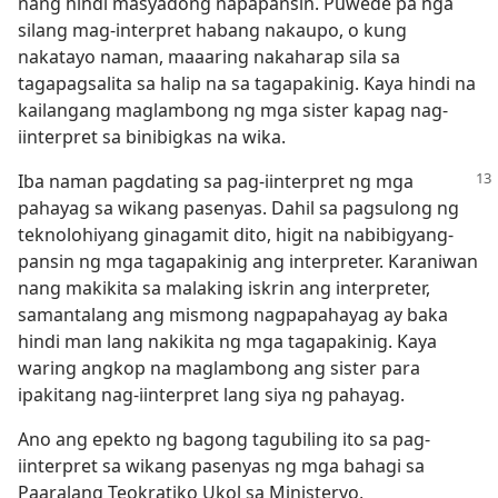
nang hindi masyadong napapansin. Puwede pa nga
silang mag-interpret habang nakaupo, o kung
nakatayo naman, maaaring nakaharap sila sa
tagapagsalita sa halip na sa tagapakinig. Kaya hindi na
kailangang maglambong ng mga sister kapag nag-
iinterpret sa binibigkas na wika.
Iba naman pagdating sa pag-iinterpret ng mga
pahayag sa wikang pasenyas. Dahil sa pagsulong ng
teknolohiyang ginagamit dito, higit na nabibigyang-
pansin ng mga tagapakinig ang interpreter. Karaniwan
nang makikita sa malaking iskrin ang interpreter,
samantalang ang mismong nagpapahayag ay baka
hindi man lang nakikita ng mga tagapakinig. Kaya
waring angkop na maglambong ang sister para
ipakitang nag-iinterpret lang siya ng pahayag.
Ano ang epekto ng bagong tagubiling ito sa pag-
iinterpret sa wikang pasenyas ng mga bahagi sa
Paaralang Teokratiko Ukol sa Ministeryo,