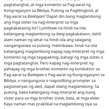
pagtatanghal, at mga komento sa Pag-aaral ng
Kongregasyon sa Bibliya, Pulong sa Paglilingkod, at
Pag-aaral sa
Bantayan?
Dapat din bang maglambong
ang mga sister na nag-iinterpret sa mga
pagkakataong ito? Lumilitaw na hindi na nila
kailangang maglambong sa
ilang
pagkakataon, dahil
alam naman ng lahat na hindi sila ang talagang
nangangasiwa sa pulong. Halimbawa, hindi na nila
kailangang maglambong kapag nag-iinterpret ng mga
komento ng mga tagapakinig, bahagi ng mga sister, o
mga pagtatanghal. Pero kapag nag-iinterpret ng
pahayag ng mga brother, komento ng konduktor sa
Pag-aaral sa
Bantayan
o Pag-aaral ng Kongregasyon sa
Bibliya, o nangunguna o nagsisilbing prompter sa
pagsesenyas ng awit, dapat silang maglambong. Sa
pulong, baka kailangang mag-interpret ang isang
sister para sa mga brother, sister, bata, at mga elder.
Kaya naman mas praktikal na maglambong siya sa