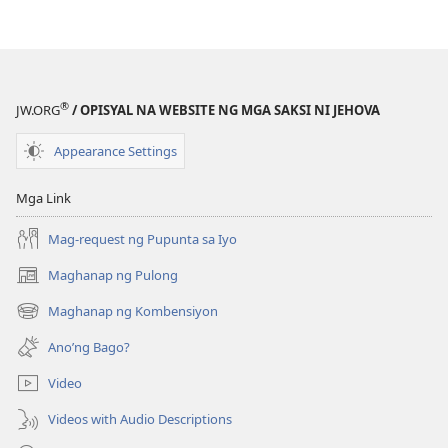
pagda-
download
ng
publikasyon
ANG
®
JW.ORG
/ OPISYAL NA WEBSITE NG MGA SAKSI NI JEHOVA
BANTAYAN
—
Appearance Settings
EDISYON
PARA
Mga Link
SA
Mag-request ng Pupunta sa Iyo
PAG-
AARAL
Maghanap ng Pulong
(may
Nobyembre 2009
bubukas
Maghanap ng Kombensiyon
(may
na
bubukas
bagong
Ano’ng Bago?
na
window)
bagong
Video
window)
Videos with Audio Descriptions