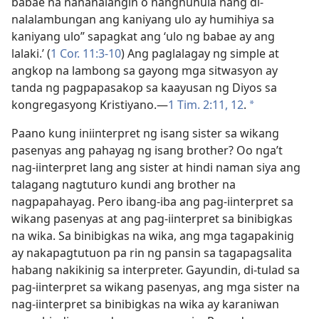
babae na nananalangin o nanghuhula nang di-
nalalambungan ang kaniyang ulo ay humihiya sa
kaniyang ulo” sapagkat ang ‘ulo ng babae ay ang
lalaki.’ (
1 Cor. 11:3-10
) Ang paglalagay ng simple at
angkop na lambong sa gayong mga sitwasyon ay
tanda ng pagpapasakop sa kaayusan ng Diyos sa
kongregasyong Kristiyano.​—
1 Tim. 2:11, 12
.
*
Paano kung iniinterpret ng isang sister sa wikang
pasenyas ang pahayag ng isang brother? Oo nga’t
nag-iinterpret lang ang sister at hindi naman siya ang
talagang nagtuturo kundi ang brother na
nagpapahayag. Pero ibang-iba ang pag-iinterpret sa
wikang pasenyas at ang pag-iinterpret sa binibigkas
na wika. Sa binibigkas na wika, ang mga tagapakinig
ay nakapagtutuon pa rin ng pansin sa tagapagsalita
habang nakikinig sa interpreter. Gayundin, di-tulad sa
pag-iinterpret sa wikang pasenyas, ang mga sister na
nag-iinterpret sa binibigkas na wika ay karaniwan