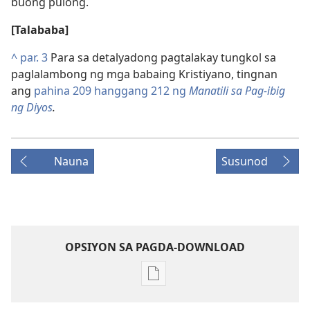
buong pulong.
[Talababa]
^
par. 3
Para sa detalyadong pagtalakay tungkol sa
paglalambong ng mga babaing Kristiyano, tingnan
ang
pahina 209 hanggang 212 ng
Manatili sa Pag-ibig
ng Diyos
.
Nauna
Susunod
OPSIYON SA PAGDA-DOWNLOAD
Opsiyon
sa