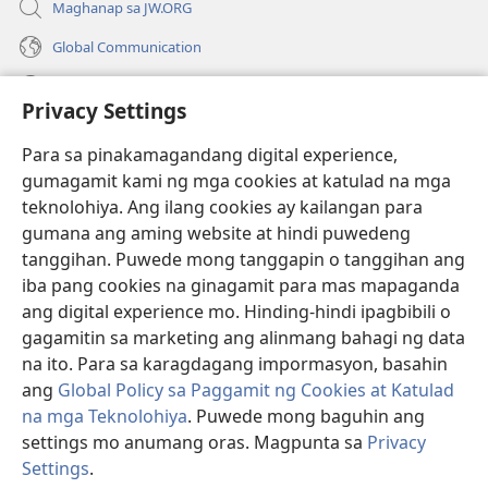
Maghanap sa JW.ORG
Global Communication
Help
Privacy Settings
Donasyon
(may
Para sa pinakamagandang digital experience,
bubukas
gumagamit kami ng mga cookies at katulad na mga
na
Watchtower ONLINE LIBRARY™
teknolohiya. Ang ilang cookies ay kailangan para
(may
bagong
gumana ang aming website at hindi puwedeng
bubukas
window)
®
JW Hub
na
tanggihan. Puwede mong tanggapin o tanggihan ang
(may
bagong
bubukas
iba pang cookies na ginagamit para mas mapaganda
window)
®
JW Library
na
ang digital experience mo. Hinding-hindi ipagbibili o
bagong
gagamitin sa marketing ang alinmang bahagi ng data
window)
®
Watchtower Library
na ito. Para sa karagdagang impormasyon, basahin
ang
Global Policy sa Paggamit ng Cookies at Katulad
na mga Teknolohiya
. Puwede mong baguhin ang
settings mo anumang oras. Magpunta sa
Privacy
Copyright
© 2026 Watch Tower Bible and Tract Society of Pennsylvania.
Settings
.
Ip
KASUNDUAN SA PAGGAMIT
|
PRIVACY POLICY
|
PRIVACY SETTINGS