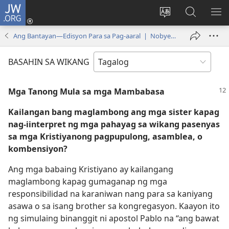
JW.ORG
Mag-
log
Baguhin
Maghana
IPA
In
ang
sa
AN
Ang Bantayan—Edisyon Para sa Pag-aaral | Nobyembre 2009
(may
wika
JW.ORG
ME
bubukas
ng
BASAHIN SA WIKANG
na
site
bagong
Mga Tanong Mula sa mga Mambabasa
window)
Kailangan bang maglambong ang mga sister kapag
nag-iinterpret ng mga pahayag sa wikang pasenyas
sa mga Kristiyanong pagpupulong, asamblea, o
kombensiyon?
Ang mga babaing Kristiyano ay kailangang
maglambong kapag gumaganap ng mga
responsibilidad na karaniwan nang para sa kaniyang
asawa o sa isang brother sa kongregasyon. Kaayon ito
ng simulaing binanggit ni apostol Pablo na “ang bawat