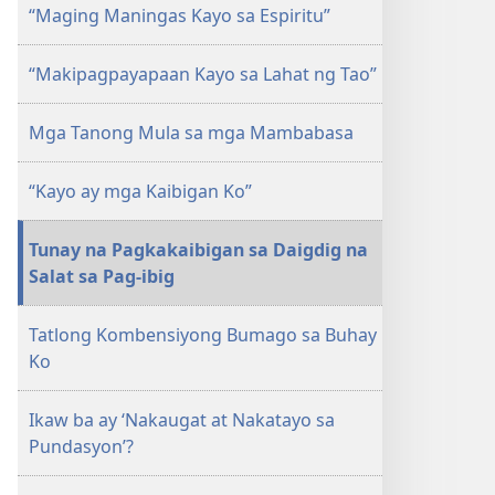
ANG
“Maging Maningas Kayo sa Espiritu”
BANTAYAN
—
“Makipagpayapaan Kayo sa Lahat ng Tao”
EDISYON
PARA
Mga Tanong Mula sa mga Mambabasa
SA
PAG-
AARAL
“Kayo ay mga Kaibigan Ko”
Oktubre 2009
Tunay na Pagkakaibigan sa Daigdig na
Salat sa Pag-ibig
Tatlong Kombensiyong Bumago sa Buhay
Ko
Ikaw ba ay ‘Nakaugat at Nakatayo sa
Pundasyon’?