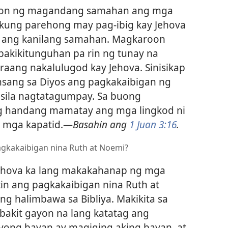
oon ng magandang samahan ang mga
o kung parehong may pag-ibig kay Jehova
g ang kanilang samahan. Magkaroon
pakikitunguhan pa rin ng tunay na
araang nakalulugod kay Jehova. Sinisikap
sang sa Diyos ang pagkakaibigan ng
i sila nagtatagumpay. Sa buong
g handang mamatay ang mga lingkod ni
g mga kapatid.​—
Basahin ang
1 Juan 3:16
.
pagkakaibigan nina Ruth at Noemi?
Jehova ka lang makakahanap ng mga
tin ang pagkakaibigan nina Ruth at
 halimbawa sa Bibliya. Makikita sa
 bakit gayon na lang katatag ang
iyong bayan ay magiging aking bayan, at