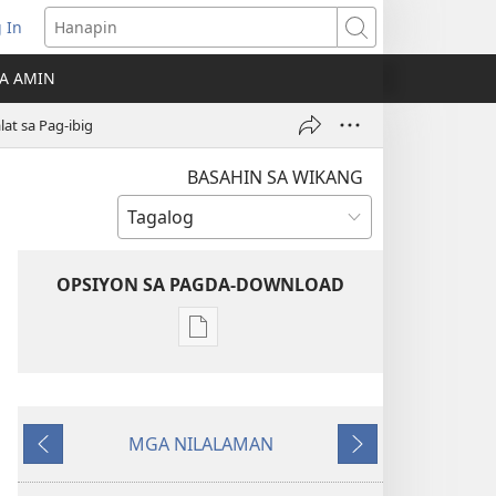
 In
Hanapin
ukas
A AMIN
ong
at sa Pag-ibig
ow)
BASAHIN SA WIKANG
OPSIYON SA PAGDA-DOWNLOAD
Opsiyon
sa
pagda-
download
MGA NILALAMAN
ng
Nauna
Susunod
publikasyon