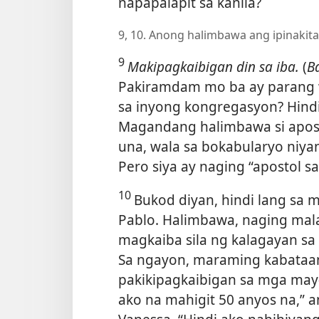
napapalapít sa kanila?
9, 10. Anong halimbawa ang ipinakita
9
Makipagkaibigan din sa iba.
(
B
Pakiramdam mo ba ay parang 
sa inyong kongregasyon? Hind
Magandang halimbawa si apost
una, wala sa bokabularyo niya
Pero siya ay naging “apostol s
10
Bukod diyan, hindi lang sa 
Pablo. Halimbawa, naging mala
magkaiba sila ng kalagayan sa
Sa ngayon, maraming kabataan
pakikipagkaibigan sa mga may
ako na mahigit 50 anyos na,” a