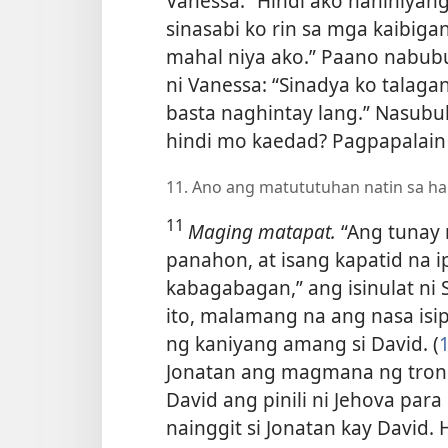
Vanessa. “Hindi ako nahihiyan
sinasabi ko rin sa mga kaibig
mahal niya ako.” Paano nabub
ni Vanessa: “Sinadya ko talaga
basta naghintay lang.” Nasub
hindi mo kaedad? Pagpapalain 
11. Ano ang matututuhan natin sa ha
11
Maging matapat.
“Ang tunay 
panahon, at isang kapatid na
kabagabagan,” ang isinulat ni 
ito, malamang na ang nasa isip
ng kaniyang amang si David. (
Jonatan ang magmana ng trono
David ang pinili ni Jehova para 
nainggit si Jonatan kay David