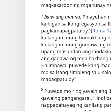
magkakaroon ng mga tunay na
7
Ikaw ang mauna.
Pinayuhan n
kaibigan sa kongregasyon sa 
pagkamapagpatuloy.’ (
Roma 12
kailangan mong humakbang nan
kailangan mong gumawa ng mg
upang masundan ang landasin
ang gagawa ng mga hakbang na
Halimbawa, puwede kang mag-i
mo sa isang simpleng salu-sal
mapagpatuloy?
8
Puwede mo ring yayain ang ib
gawaing pangangaral. Hindi ba’
nagpapahayag ng kanilang pan