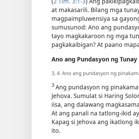
(
2 Tim. 3:1-3
) Ang pakikipagka
at makasarili. Bilang mga tunay
magpaimpluwensiya sa gayong 
sumusunod: Ano ang pundasyo
tayo magkakaroon ng mga tuna
pagkakaibigan? At paano mapa
Ano ang Pundasyon ng Tunay 
3, 4. Ano ang pundasyon ng pinakama
3
Ang pundasyon ng pinakamati
Jehova. Sumulat si Haring So
iisa, ang dalawang magkasama
At ang panali na tatlong-ikid a
Kapag si Jehova ang ikatlong 
ito.