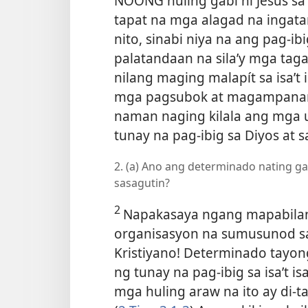
NOONG huling gabi ni Jesus sa
tapat na mga alagad na ingata
nito, sinabi niya na ang pag-ibi
palatandaan na sila’y mga taga
nilang maging malapít sa isa’t
mga pagsubok at magampanan a
naman naging kilala ang mga u
tunay na pag-ibig sa Diyos at sa 
2. (a) Ano ang determinado nating ga
sasagutin?
2
Napakasaya ngang mapabilan
organisasyon na sumusunod s
Kristiyano! Determinado tayon
ng tunay na pag-ibig sa isa’t 
mga huling araw na ito ay di-t