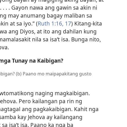
 . . . Gayon nawa ang gawin sa akin ni
kung may anumang bagay maliban sa
n at sa iyo.” (
Ruth 1:16, 17
) Kitang-kita
wa ang Diyos, at ito ang dahilan kung
malasakit nila sa isa’t isa. Bunga nito,
ova.
mga Tunay na Kaibigan?
aibigan? (b) Paano mo maipapakitang gusto
 awtomatikong naging magkaibigan.
Jehova. Pero kailangan pa rin ng
 magtagal ang pagkakaibigan. Kahit nga
amba kay Jehova ay kailangang
a isa’t isa. Paano ka nga ba