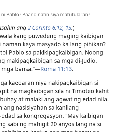
 ni Pablo? Paano natin siya matutularan?
asahin ang
2 Corinto 6:12, 13
.
)
wala kang puwedeng maging kaibigan
i naman kaya masyado ka lang pihikan?
ol Pablo sa pakikipagkaibigan. Noong
ng makipagkaibigan sa mga di-Judio.
a mga bansa.”​—
Roma 11:13
.
mga kaedaran niya nakipagkaibigan si
pít na magkaibigan sila ni Timoteo kahit
 buhay at malaki ang agwat ng edad nila.
 ang nasisiyahan sa kanilang
-edad sa kongregasyon. “May kaibigan
ng sabi ng mahigit 20 anyos lang na si