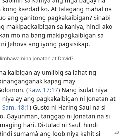
g sabihin sa kaniya ang mga bagay na
an kong kaedad ko. At talagang mahal na
uo ang ganitong pagkakaibigan? Sinabi
ng makipagkaibigan sa kaniya, hindi ako
ukan mo na bang makipagkaibigan sa
ni Jehova ang iyong pagsisikap.
limbawa nina Jonatan at David?
na kaibigan ay umiibig sa lahat ng
 ipinanganganak kapag may
Solomon. (
Kaw. 17:17
) Nang isulat niya
 niya ay ang pagkakaibigan ni Jonatan at
1 Sam. 18:1
) Gusto ni Haring Saul na si
. Gayunman, tanggap ni Jonatan na si
maging hari. Di-tulad ni Saul, hindi
. Hindi sumamâ ang loob
niya kahit si