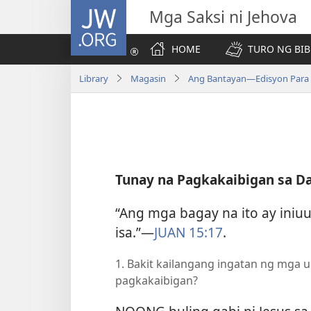
JW.ORG
Mga Saksi ni Jehova
HOME
TURO NG BIB
Library
Magasin
Ang Bantayan—Edisyon Para 
Tunay na Pagkakaibigan sa Dai
“Ang mga bagay na ito ay iniuut
isa.”​—
JUAN 15:17
.
1. Bakit kailangang ingatan ng mga u
pagkakaibigan?