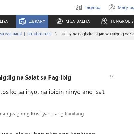
Tagalog
Mag-log
Pumili
(may
ng
bub
LIYA
LIBRARY
MGA BALITA
TUNGKOL S
wika
na
bag
sa Pag-aaral | Oktubre 2009
Tunay na Pagkakaibigan sa Daigdig na Sal
wind
gdig na Salat sa Pag-ibig
os ko sa inyo, na ibigin ninyo ang isa’t
nang-siglong Kristiyano ang kanilang