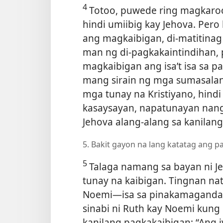
4
Totoo, puwede ring magkar
hindi umiibig kay Jehova. Per
ang magkaibigan, di-matitina
man ng di-pagkakaintindihan, 
magkaibigan ang isa’t isa sa p
mang sirain ng mga sumasalan
mga tunay na Kristiyano, hind
kasaysayan, napatunayan nan
Jehova alang-alang sa kanilan
5. Bakit gayon na lang katatag ang 
5
Talaga namang sa bayan ni 
tunay na kaibigan. Tingnan na
Noemi​—isa sa pinakamagandang
sinabi ni Ruth kay Noemi kung
kanilang pagkakaibigan: “Ang 