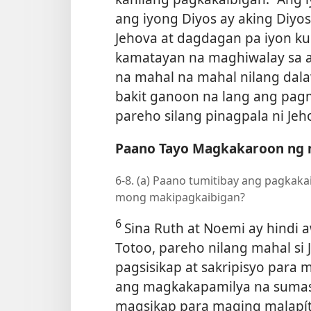
ang iyong Diyos ay aking Diyos.
Jehova at dagdagan pa iyon 
kamatayan na maghiwalay sa aki
na mahal na mahal nilang dala
bakit ganoon na lang ang pagma
pareho silang pinagpala ni Jeh
Paano Tayo Magkakaroon ng 
6-8. (a) Paano tumitibay ang pagkak
mong makipagkaibigan?
6
Sina Ruth at Noemi ay hindi
Totoo, pareho nilang mahal si 
pagsisikap at sakripisyo para
ang magkakapamilya na sumas
magsikap para maging malapít s