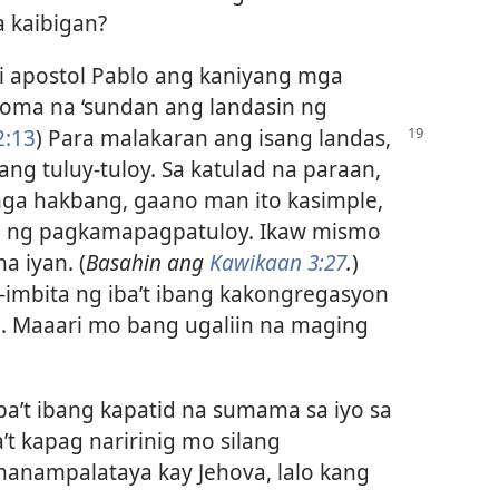
 kaibigan?
i apostol Pablo ang kaniyang mga
Roma na ‘sundan ang landasin ng
:13
) Para
malakaran ang isang landas,
g tuluy-tuloy. Sa katulad na paraan,
a hakbang, gaano man ito kasimple,
 ng pagkamapagpatuloy. Ikaw mismo
 iyan. (
Basahin ang
Kawikaan 3:27
.
)
mbita ng iba’t ibang kakongregasyon
o. Maaari mo bang ugaliin na maging
a’t ibang kapatid na sumama sa iyo sa
t kapag naririnig mo silang
anampalataya kay Jehova, lalo kang