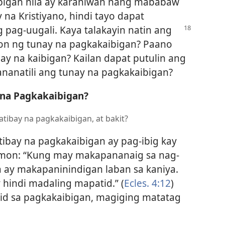
ibigan nila ay karaniwan nang mababaw
 na Kristiyano, hindi tayo dapat
pag-uugali. Kaya talakayin natin ang
n ng tunay na pagkakaibigan? Paano
y na kaibigan? Kailan dapat putulin ang
nanatili ang tunay na pagkakaibigan?
na Pagkakaibigan?
tibay na pagkakaibigan, at bakit?
bay na pagkakaibigan ay pag-ibig kay
lomon: “Kung may makapananaig sa nag-
 ay makapaninindigan laban sa kaniya.
y hindi madaling mapatid.” (
Ecles. 4:12
)
ikid sa pagkakaibigan, magiging matatag