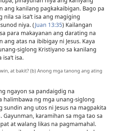
 lupa, pinayuhan niya ang kaniyang
n ang kanilang pagkakaibigan. Bago pa
g nila sa isa’t isa ang magiging
sunod niya. (
Juan 13:35
) Kailangan
 isa para makayanan ang darating na
ng atas na ibibigay ni Jesus. Kaya
nang-siglong Kristiyano sa kanilang
isa’t isa.
win, at bakit? (b) Anong mga tanong ang ating
g ngayon sa pandaigdig na
a halimbawa ng mga unang-siglong
g sundin ang utos ni Jesus na magpakita
isa. Gayunman, karamihan sa mga tao sa
apat at walang likas na pagmamahal.