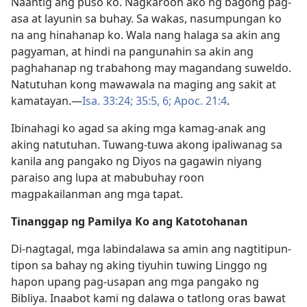
Naantig ang puso ko. Nagkaroon ako ng bagong pag-
asa at layunin sa buhay. Sa wakas, nasumpungan ko
na ang hinahanap ko. Wala nang halaga sa akin ang
pagyaman, at hindi na pangunahin sa akin ang
paghahanap ng trabahong may magandang suweldo.
Natutuhan kong mawawala na maging ang sakit at
kamatayan.​—
Isa. 33:24;
35:5, 6;
Apoc. 21:4
.
Ibinahagi ko agad sa aking mga kamag-anak ang
aking natutuhan. Tuwang-tuwa akong ipaliwanag sa
kanila ang pangako ng Diyos na gagawin niyang
paraiso ang lupa at mabubuhay roon
magpakailanman ang mga tapat.
Tinanggap ng Pamilya Ko ang Katotohanan
Di-nagtagal, mga labindalawa sa amin ang nagtitipun-
tipon sa bahay ng aking tiyuhin tuwing Linggo ng
hapon upang pag-usapan ang mga pangako ng
Bibliya. Inaabot kami ng dalawa o tatlong oras bawat