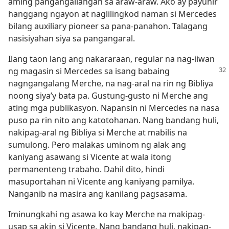
aming pangangailangan sa araw-araw. Ako ay payunir
hanggang ngayon at naglilingkod naman si Mercedes
bilang auxiliary pioneer sa pana-panahon. Talagang
nasisiyahan siya sa pangangaral.
Ilang taon lang ang nakararaan, regular na nag-iiwan
ng magasin si Mercedes sa isang
babaing
nagngangalang Merche, na nag-aral na rin ng Bibliya
noong siya’y bata pa. Gustung-gusto ni Merche ang
ating mga publikasyon. Napansin ni Mercedes na nasa
puso pa rin nito ang katotohanan. Nang bandang huli,
nakipag-aral ng Bibliya si Merche at mabilis na
sumulong. Pero malakas uminom ng alak ang
kaniyang asawang si Vicente at wala itong
permanenteng trabaho. Dahil dito, hindi
masuportahan ni Vicente ang kaniyang pamilya.
Nanganib na masira ang kanilang pagsasama.
Iminungkahi ng asawa ko kay Merche na makipag-
usap sa akin si Vicente. Nang bandang huli, nakipag-