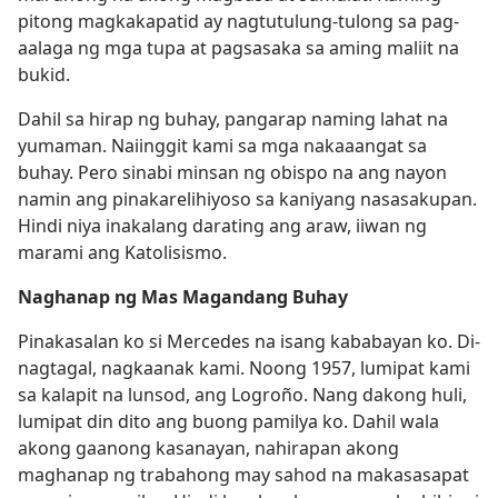
pitong magkakapatid ay nagtutulung-tulong sa pag-
aalaga ng mga tupa at pagsasaka sa aming maliit na
bukid.
Dahil sa hirap ng buhay, pangarap naming lahat na
yumaman. Naiinggit kami sa mga nakaaangat sa
buhay. Pero sinabi minsan ng obispo na ang nayon
namin ang pinakarelihiyoso sa kaniyang nasasakupan.
Hindi niya inakalang darating ang araw, iiwan ng
marami ang Katolisismo.
Naghanap ng Mas Magandang Buhay
Pinakasalan ko si Mercedes na isang kababayan ko. Di-
nagtagal, nagkaanak kami. Noong 1957, lumipat kami
sa kalapit na lunsod, ang Logroño. Nang dakong huli,
lumipat din dito ang buong pamilya ko. Dahil wala
akong gaanong kasanayan, nahirapan akong
maghanap ng trabahong may sahod na makasasapat