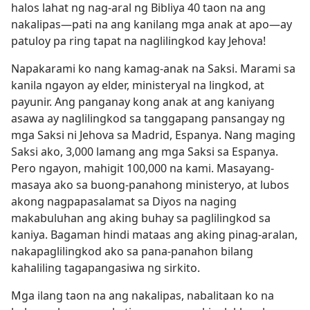
halos lahat ng nag-aral ng Bibliya 40 taon na ang
nakalipas​—pati na ang kanilang mga anak at apo​—ay
patuloy pa ring tapat na naglilingkod kay Jehova!
Napakarami ko nang kamag-anak na Saksi. Marami sa
kanila ngayon ay elder, ministeryal na lingkod, at
payunir. Ang panganay kong anak at ang kaniyang
asawa ay naglilingkod sa tanggapang pansangay ng
mga Saksi ni Jehova sa Madrid, Espanya. Nang maging
Saksi ako, 3,000 lamang ang mga Saksi sa Espanya.
Pero ngayon, mahigit 100,000 na kami. Masayang-
masaya ako sa buong-panahong ministeryo, at lubos
akong nagpapasalamat sa Diyos na naging
makabuluhan ang aking buhay sa paglilingkod sa
kaniya. Bagaman hindi mataas ang aking pinag-aralan,
nakapaglilingkod ako sa pana-panahon bilang
kahaliling tagapangasiwa ng sirkito.
Mga ilang taon na ang nakalipas, nabalitaan ko na