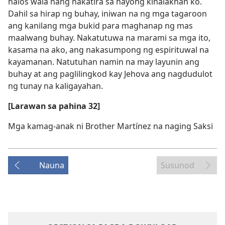
halos wala nang nakatira sa nayong kinalakhan ko.
Dahil sa hirap ng buhay, iniwan na ng mga tagaroon
ang kanilang mga bukid para maghanap ng mas
maalwang buhay. Nakatutuwa na marami sa mga ito,
kasama na ako, ang nakasumpong ng espirituwal na
kayamanan. Natutuhan namin na may layunin ang
buhay at ang paglilingkod kay Jehova ang nagdudulot
ng tunay na kaligayahan.
[Larawan sa pahina 32]
Mga kamag-anak ni Brother Martínez na naging Saksi
Nauna
Susunod