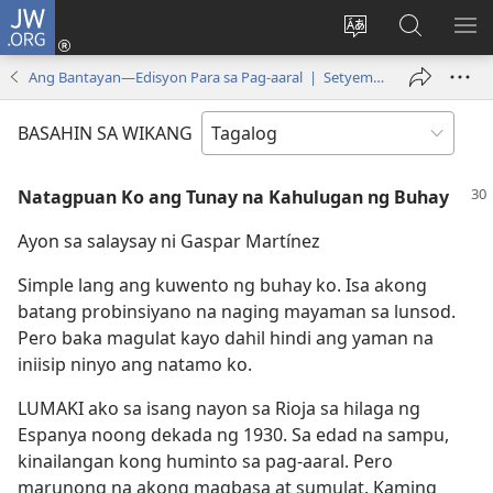
JW.ORG
Mag-
log
Baguhin
Maghana
IPA
In
ang
sa
AN
Ang Bantayan—Edisyon Para sa Pag-aaral | Setyembre 2009
(may
wika
JW.ORG
ME
bubukas
ng
BASAHIN SA WIKANG
na
site
bagong
Natagpuan Ko ang Tunay na Kahulugan ng Buhay
window)
Ayon sa salaysay ni Gaspar Martínez
Simple lang ang kuwento ng buhay ko. Isa akong
batang probinsiyano na naging mayaman sa lunsod.
Pero baka magulat kayo dahil hindi ang yaman na
iniisip ninyo ang natamo ko.
LUMAKI ako sa isang nayon sa Rioja sa hilaga ng
Espanya noong dekada ng 1930. Sa edad na sampu,
kinailangan kong huminto sa pag-aaral. Pero
marunong na akong magbasa at sumulat. Kaming