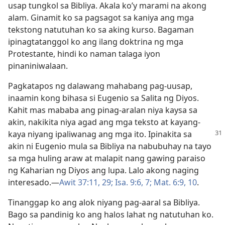
usap tungkol sa Bibliya. Akala ko’y marami na akong
alam. Ginamit ko sa pagsagot sa kaniya ang mga
tekstong natutuhan ko sa aking kurso. Bagaman
ipinagtatanggol ko ang ilang doktrina ng mga
Protestante, hindi ko naman talaga iyon
pinaniniwalaan.
Pagkatapos ng dalawang mahabang pag-uusap,
inaamin kong bihasa si Eugenio sa Salita ng Diyos.
Kahit mas mababa ang pinag-aralan niya kaysa sa
akin, nakikita niya agad ang mga teksto at kayang-
kaya niyang ipaliwanag ang
mga ito. Ipinakita sa
akin ni Eugenio mula sa Bibliya na nabubuhay na tayo
sa mga huling araw at malapit nang gawing paraiso
ng Kaharian ng Diyos ang lupa. Lalo akong naging
interesado.​—
Awit 37:11,
29;
Isa. 9:6, 7;
Mat. 6:9, 10
.
Tinanggap ko ang alok niyang pag-aaral sa Bibliya.
Bago sa pandinig ko ang halos lahat ng natutuhan ko.