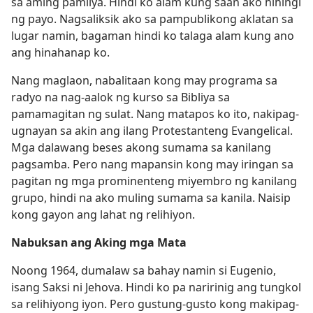
sa aming pamilya. Hindi ko alam kung saan ako hihingi
ng payo. Nagsaliksik ako sa pampublikong aklatan sa
lugar namin, bagaman hindi ko talaga alam kung ano
ang hinahanap ko.
Nang maglaon, nabalitaan kong may programa sa
radyo na nag-aalok ng kurso sa Bibliya sa
pamamagitan ng sulat. Nang matapos ko ito, nakipag-
ugnayan sa akin ang ilang Protestanteng Evangelical.
Mga dalawang beses akong sumama sa kanilang
pagsamba. Pero nang mapansin kong may iringan sa
pagitan ng mga prominenteng miyembro ng kanilang
grupo, hindi na ako muling sumama sa kanila. Naisip
kong gayon ang lahat ng relihiyon.
Nabuksan ang Aking mga Mata
Noong 1964, dumalaw sa bahay namin si Eugenio,
isang Saksi ni Jehova. Hindi ko pa naririnig ang tungkol
sa relihiyong iyon. Pero gustung-gusto kong makipag-