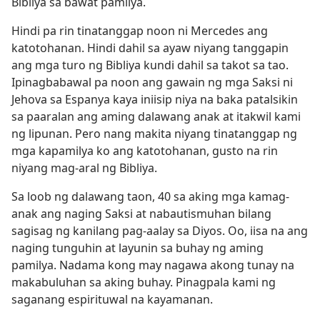
Bibliya sa bawat pamilya.
Hindi pa rin tinatanggap noon ni Mercedes ang
katotohanan. Hindi dahil sa ayaw niyang tanggapin
ang mga turo ng Bibliya kundi dahil sa takot sa tao.
Ipinagbabawal pa noon ang gawain ng mga Saksi ni
Jehova sa Espanya kaya iniisip niya na baka patalsikin
sa paaralan ang aming dalawang anak at itakwil kami
ng lipunan. Pero nang makita niyang tinatanggap ng
mga kapamilya ko ang katotohanan, gusto na rin
niyang mag-aral ng Bibliya.
Sa loob ng dalawang taon, 40 sa aking mga kamag-
anak ang naging Saksi at nabautismuhan bilang
sagisag ng kanilang pag-aalay sa Diyos. Oo, iisa na ang
naging tunguhin at layunin sa buhay ng aming
pamilya. Nadama kong may nagawa akong tunay na
makabuluhan sa aking buhay. Pinagpala kami ng
saganang espirituwal na kayamanan.