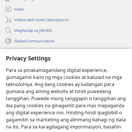
na
window)
bagong
Video
window)
Videos with Audio Descriptions
Maghanap sa JW.ORG
Global Communication
Help
Privacy Settings
Donasyon
(may
Para sa pinakamagandang digital experience,
bubukas
gumagamit kami ng mga cookies at katulad na mga
na
Watchtower ONLINE LIBRARY™
teknolohiya. Ang ilang cookies ay kailangan para
(may
bagong
gumana ang aming website at hindi puwedeng
bubukas
window)
®
JW Hub
na
tanggihan. Puwede mong tanggapin o tanggihan ang
(may
bagong
bubukas
iba pang cookies na ginagamit para mas mapaganda
window)
®
JW Library
na
ang digital experience mo. Hinding-hindi ipagbibili o
bagong
gagamitin sa marketing ang alinmang bahagi ng data
window)
®
Watchtower Library
na ito. Para sa karagdagang impormasyon, basahin