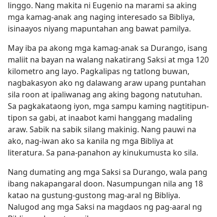
linggo. Nang makita ni Eugenio na marami sa aking
mga kamag-anak ang naging interesado sa Bibliya,
isinaayos niyang mapuntahan ang bawat pamilya.
May iba pa akong mga kamag-anak sa Durango, isang
maliit na bayan na walang nakatirang Saksi at mga 120
kilometro ang layo. Pagkalipas ng tatlong buwan,
nagbakasyon ako ng dalawang araw upang puntahan
sila roon at ipaliwanag ang aking bagong natutuhan.
Sa pagkakataong iyon, mga sampu kaming nagtitipun-
tipon sa gabi, at inaabot kami hanggang madaling
araw. Sabik na sabik silang makinig. Nang pauwi na
ako, nag-iwan ako sa kanila ng mga Bibliya at
literatura. Sa pana-panahon ay kinukumusta ko sila.
Nang dumating ang mga Saksi sa Durango, wala pang
ibang nakapangaral doon. Nasumpungan nila ang 18
katao na gustung-gustong mag-aral ng Bibliya.
Nalugod ang mga Saksi na magdaos ng pag-aaral ng