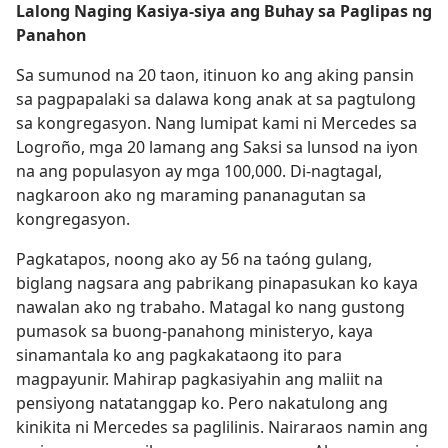
Lalong Naging Kasiya-siya ang Buhay sa Paglipas ng
Panahon
Sa sumunod na 20 taon, itinuon ko ang aking pansin
sa pagpapalaki sa dalawa kong anak at sa pagtulong
sa kongregasyon. Nang lumipat kami ni Mercedes sa
Logroño, mga 20 lamang ang Saksi sa lunsod na iyon
na ang populasyon ay mga 100,000. Di-nagtagal,
nagkaroon ako ng maraming pananagutan sa
kongregasyon.
Pagkatapos, noong ako ay 56 na taóng gulang,
biglang nagsara ang pabrikang pinapasukan ko kaya
nawalan ako ng trabaho. Matagal ko nang gustong
pumasok sa buong-panahong ministeryo, kaya
sinamantala ko ang pagkakataong ito para
magpayunir. Mahirap pagkasiyahin ang maliit na
pensiyong natatanggap ko. Pero nakatulong ang
kinikita ni Mercedes sa paglilinis. Nairaraos namin ang