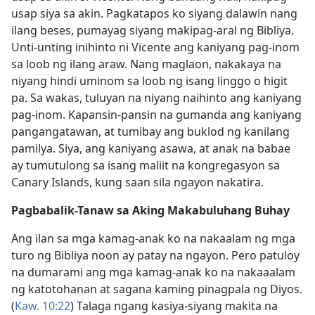
usap siya sa akin. Pagkatapos ko siyang dalawin nang
ilang beses, pumayag siyang makipag-aral ng Bibliya.
Unti-unting inihinto ni Vicente ang kaniyang pag-inom
sa loob ng ilang araw. Nang maglaon, nakakaya na
niyang hindi uminom sa loob ng isang linggo o higit
pa. Sa wakas, tuluyan na niyang naihinto ang kaniyang
pag-inom. Kapansin-pansin na gumanda ang kaniyang
pangangatawan, at tumibay ang buklod ng kanilang
pamilya. Siya, ang kaniyang asawa, at anak na babae
ay tumutulong sa isang maliit na kongregasyon sa
Canary Islands, kung saan sila ngayon nakatira.
Pagbabalik-Tanaw sa Aking Makabuluhang Buhay
Ang ilan sa mga kamag-anak ko na nakaalam ng mga
turo ng Bibliya noon ay patay na ngayon. Pero patuloy
na dumarami ang mga kamag-anak ko na nakaaalam
ng katotohanan at sagana kaming pinagpala ng Diyos.
(
Kaw. 10:22
) Talaga ngang kasiya-siyang makita na