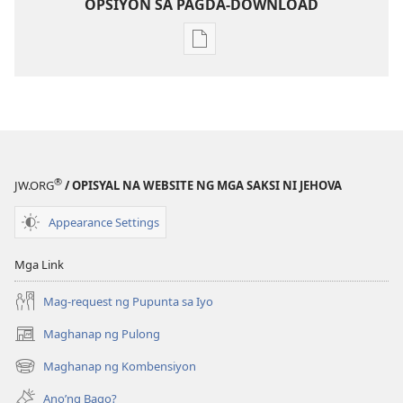
OPSIYON SA PAGDA-DOWNLOAD
Opsiyon
sa
pagda-
download
ng
publikasyon
ANG
®
JW.ORG
/ OPISYAL NA WEBSITE NG MGA SAKSI NI JEHOVA
BANTAYAN
—
Appearance Settings
EDISYON
PARA
Mga Link
SA
Mag-request ng Pupunta sa Iyo
PAG-
AARAL
Maghanap ng Pulong
(may
Setyembre 2009
bubukas
Maghanap ng Kombensiyon
(may
na
bubukas
bagong
Ano’ng Bago?