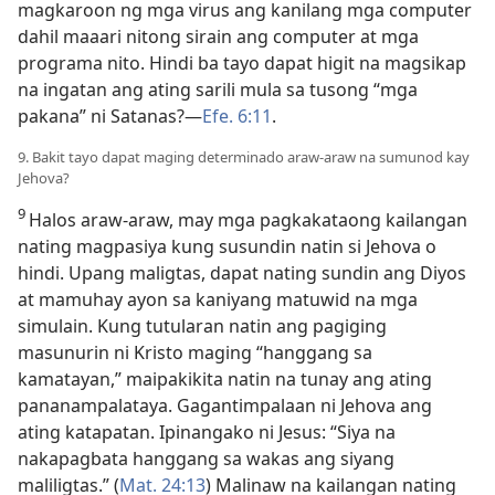
magkaroon ng mga virus ang kanilang mga computer
dahil maaari nitong sirain ang computer at mga
programa nito. Hindi ba tayo dapat higit na magsikap
na ingatan ang ating sarili mula sa tusong “mga
pakana” ni Satanas?​—
Efe. 6:11
.
9. Bakit tayo dapat maging determinado araw-araw na sumunod kay
Jehova?
9
Halos araw-araw, may mga pagkakataong kailangan
nating magpasiya kung susundin natin si Jehova o
hindi. Upang maligtas, dapat nating sundin ang Diyos
at mamuhay ayon sa kaniyang matuwid na mga
simulain. Kung tutularan natin ang pagiging
masunurin ni Kristo maging “hanggang sa
kamatayan,” maipakikita natin na tunay ang ating
pananampalataya. Gagantimpalaan ni Jehova ang
ating katapatan. Ipinangako ni Jesus: “Siya na
nakapagbata hanggang sa wakas ang siyang
maliligtas.” (
Mat. 24:13
) Malinaw na kailangan nating