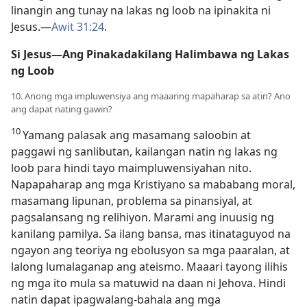
linangin ang tunay na lakas ng loob na ipinakita ni
Jesus.​—
Awit 31:24
.
Si Jesus​—Ang Pinakadakilang Halimbawa ng Lakas
ng Loob
10. Anong mga impluwensiya ang maaaring mapaharap sa atin? Ano
ang dapat nating gawin?
10
Yamang palasak ang masamang saloobin at
paggawi ng sanlibutan, kailangan natin ng lakas ng
loob para hindi tayo maimpluwensiyahan nito.
Napapaharap ang mga Kristiyano sa mababang moral,
masamang lipunan, problema sa pinansiyal, at
pagsalansang ng relihiyon. Marami ang inuusig ng
kanilang pamilya. Sa ilang bansa, mas itinataguyod na
ngayon ang teoriya ng ebolusyon sa mga paaralan, at
lalong lumalaganap ang ateismo. Maaari tayong ilihis
ng mga ito mula sa matuwid na daan ni Jehova. Hindi
natin dapat ipagwalang-bahala ang mga