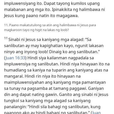
impluwensiyang ito. Dapat tayong kumilos upang
malabanan ang mga ito. Ipinakikita ng halimbawa ni
Jesus kung paano natin ito magagawa.
11. Paano makatutulong sa atin ang halimbawa ni Jesus para
magkaroon tayo ng higit na lakas ng loob?
11
Sinabi ni Jesus sa kaniyang mga alagad: “Sa
sanlibutan ay may kapighatian kayo, ngunit lakasan
ninyo ang inyong loob! Dinaig ko ang sanlibutan.”
(
Juan 16:33
) Hindi siya kailanman nagpadala sa
impluwensiya ng sanlibutan. Hindi niya hinayaan ito na
humadlang sa kaniya na tuparin ang kaniyang atas na
mangaral. Hindi rin niya ito hinayaan na
maimpluwensiyahan ang kaniyang mga pamantayan
sa tunay na pagsamba at tamang paggawi. Ganiyan
din ang dapat nating gawin. Ganito ang sinabi ni Jesus
tungkol sa kaniyang mga alagad sa kaniyang
panalangin: “Hindi sila bahagi ng sanlibutan, kung
paanong ako ay hindi bahagi ng sanlibutan.” (
Juan