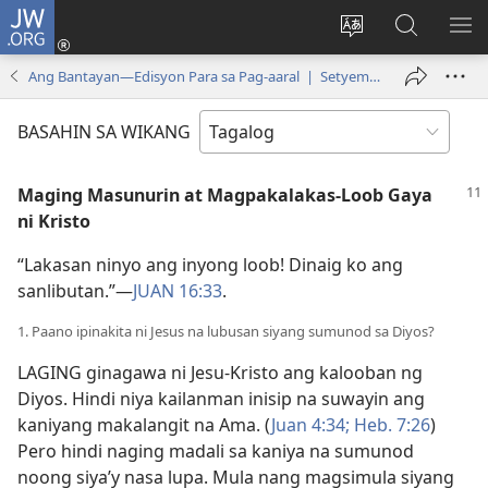
JW.ORG
Mag-
log
Baguhin
Maghana
IPA
In
ang
sa
AN
Ang Bantayan—Edisyon Para sa Pag-aaral | Setyembre 2009
(may
wika
JW.ORG
ME
bubukas
ng
BASAHIN SA WIKANG
na
site
bagong
Maging Masunurin at Magpakalakas-Loob Gaya
window)
ni Kristo
“Lakasan ninyo ang inyong loob! Dinaig ko ang
sanlibutan.”​—
JUAN 16:33
.
1. Paano ipinakita ni Jesus na lubusan siyang sumunod sa Diyos?
LAGING ginagawa ni Jesu-Kristo ang kalooban ng
Diyos. Hindi niya kailanman inisip na suwayin ang
kaniyang makalangit na Ama. (
Juan 4:34;
Heb. 7:26
)
Pero hindi naging madali sa kaniya na sumunod
noong siya’y nasa lupa. Mula nang magsimula siyang