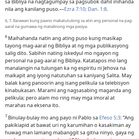
sa Bibliya na nagtagumpay sa pagsubok dahil inihanda
nila ang kanilang puso.​—
Ezra 7:10;
Dan. 1:8
.
6, 7. Ilarawan kung paano makatutulong sa atin ang personal na pag-
aaral na gumawa ng matalinong mga pasiya.
6
Maihahanda natin ang ating puso kung masikap
tayong mag-aaral ng Bibliya at ng mga publikasyong
salig dito. Sabihin nating iskedyul mo ngayon ng
personal na pag-aaral ng Bibliya. Katatapos mo lang
manalangin na tulungan ka ng espiritu ni Jehova na
maikapit ang iyong natutuhan sa kaniyang Salita. May
balak kang panoorin ang isang pelikula sa telebisyon
kinabukasan. Marami ang nagsasabing maganda ang
pelikula; pero alam mo ring may mga imoral at
marahas na eksena ito.
7
Binulay-bulay mo ang payo ni Pablo sa
Efeso 5:3
: “Ang
pakikiapid at bawat uri ng karumihan o kasakiman ay
huwag man lamang mabanggit sa gitna ninyo, gaya ng