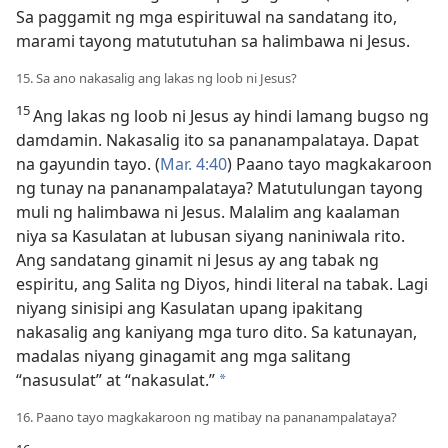
Sa paggamit ng mga espirituwal na sandatang ito,
marami tayong matututuhan sa halimbawa ni Jesus.
15. Sa ano nakasalig ang lakas ng loob ni Jesus?
15
Ang lakas ng loob ni Jesus ay hindi lamang bugso ng
damdamin. Nakasalig ito sa pananampalataya. Dapat
na gayundin tayo. (
Mar. 4:40
) Paano tayo magkakaroon
ng tunay na pananampalataya? Matutulungan tayong
muli ng halimbawa ni Jesus. Malalim ang kaalaman
niya sa Kasulatan at lubusan siyang naniniwala rito.
Ang sandatang ginamit ni Jesus ay ang tabak ng
espiritu, ang Salita ng Diyos, hindi literal na tabak. Lagi
niyang sinisipi ang Kasulatan upang ipakitang
nakasalig ang kaniyang mga turo dito. Sa katunayan,
madalas niyang ginagamit ang mga salitang
“nasusulat” at “nakasulat.”
*
16. Paano tayo magkakaroon ng matibay na pananampalataya?