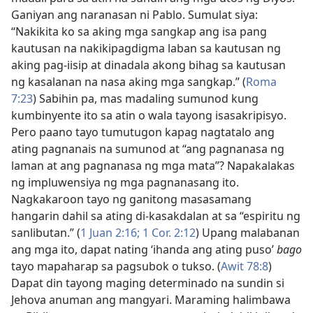
Ganiyan ang naranasan ni Pablo. Sumulat siya:
“Nakikita ko sa aking mga sangkap ang isa pang
kautusan na nakikipagdigma laban sa kautusan ng
aking pag-iisip at dinadala akong bihag sa kautusan
ng kasalanan na nasa aking mga sangkap.” (
Roma
7:23
) Sabihin pa, mas madaling sumunod kung
kumbinyente ito sa atin o wala tayong isasakripisyo.
Pero paano tayo tumutugon kapag nagtatalo ang
ating pagnanais na sumunod at “ang pagnanasa ng
laman at ang pagnanasa ng mga mata”? Napakalakas
ng impluwensiya ng mga pagnanasang ito.
Nagkakaroon tayo ng ganitong masasamang
hangarin dahil sa ating di-kasakdalan at sa “espiritu ng
sanlibutan.” (
1 Juan 2:16;
1 Cor. 2:12
) Upang malabanan
ang mga ito, dapat nating ‘ihanda ang ating puso’
bago
tayo mapaharap sa pagsubok o tukso. (
Awit 78:8
)
Dapat din tayong maging determinado na sundin si
Jehova anuman ang mangyari. Maraming halimbawa