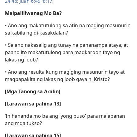
24:46;
Juan 6:45;
8:17
.
Maipaliliwanag Mo Ba?
• Ano ang makatutulong sa atin na maging masunurin
sa kabila ng di-kasakdalan?
• Sa ano nakasalig ang tunay na pananampalataya, at
paano ito makatutulong para magkaroon tayo ng
lakas ng loob?
• Ano ang resulta kung magiging masunurin tayo at
magpapakita ng lakas ng loob gaya ni Kristo?
[Mga Tanong sa Aralin]
[Larawan sa pahina 13]
‘Inihahanda mo ba ang iyong puso’ para malabanan
ang mga tukso?
[Larawan sa pahina 15]