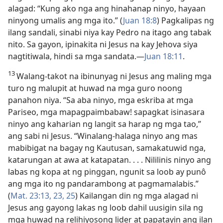
alagad: “Kung ako nga ang hinahanap ninyo, hayaan
ninyong umalis ang mga ito.” (
Juan 18:8
) Pagkalipas ng
ilang sandali, sinabi niya kay Pedro na itago ang tabak
nito. Sa gayon, ipinakita ni Jesus na kay Jehova siya
nagtitiwala, hindi sa mga sandata.​—
Juan 18:11
.
13
Walang-takot na ibinunyag ni Jesus ang maling mga
turo ng malupit at huwad na mga guro noong
panahon niya. “Sa aba ninyo, mga eskriba at mga
Pariseo, mga mapagpaimbabaw! sapagkat isinasara
ninyo ang kaharian ng langit sa harap ng mga tao,”
ang sabi ni Jesus. “Winalang-halaga ninyo ang mas
mabibigat na bagay ng Kautusan, samakatuwid nga,
katarungan at awa at katapatan. . . . Nililinis ninyo ang
labas ng kopa at ng pinggan, ngunit sa loob ay punô
ang mga ito ng pandarambong at pagmamalabis.”
(
Mat. 23:13,
23,
25
) Kailangan din ng mga alagad ni
Jesus ang gayong lakas ng loob dahil uusigin sila ng
mga huwad na relihiyosong lider at papatayin ang ilan