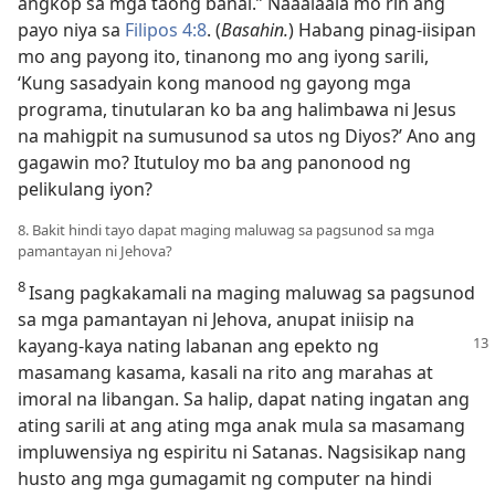
angkop sa mga taong banal.” Naaalaala mo rin ang
payo niya sa
Filipos 4:8
. (
Basahin.
) Habang pinag-iisipan
mo ang payong ito, tinanong mo ang iyong sarili,
‘Kung sasadyain kong manood ng gayong mga
programa, tinutularan ko ba ang halimbawa ni Jesus
na mahigpit na sumusunod sa utos ng Diyos?’ Ano ang
gagawin mo? Itutuloy mo ba ang panonood ng
pelikulang iyon?
8. Bakit hindi tayo dapat maging maluwag sa pagsunod sa mga
pamantayan ni Jehova?
8
Isang pagkakamali na maging maluwag sa pagsunod
sa mga pamantayan ni Jehova, anupat iniisip na
kayang-kaya nating labanan ang epekto
ng
masamang kasama, kasali na rito ang marahas at
imoral na libangan. Sa halip, dapat nating ingatan ang
ating sarili at ang ating mga anak mula sa masamang
impluwensiya ng espiritu ni Satanas. Nagsisikap nang
husto ang mga gumagamit ng computer na hindi