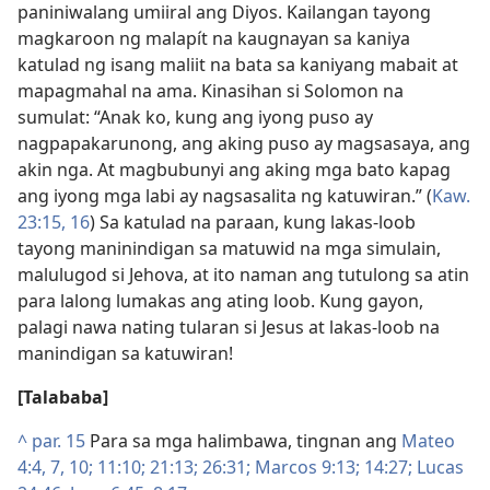
paniniwalang umiiral ang Diyos. Kailangan tayong
magkaroon ng malapít na kaugnayan sa kaniya
katulad ng isang maliit na bata sa kaniyang mabait at
mapagmahal na ama. Kinasihan si Solomon na
sumulat: “Anak ko, kung ang iyong puso ay
nagpapakarunong, ang aking puso ay magsasaya, ang
akin nga. At magbubunyi ang aking mga bato kapag
ang iyong mga labi ay nagsasalita ng katuwiran.” (
Kaw.
23:15, 16
) Sa katulad na paraan, kung lakas-loob
tayong maninindigan sa matuwid na mga simulain,
malulugod si Jehova, at ito naman ang tutulong sa atin
para lalong lumakas ang ating loob. Kung gayon,
palagi nawa nating tularan si Jesus at lakas-loob na
manindigan sa katuwiran!
[Talababa]
^
par. 15
Para sa mga halimbawa, tingnan ang
Mateo
4:4,
7,
10;
11:10;
21:13;
26:31;
Marcos 9:13;
14:27;
Lucas