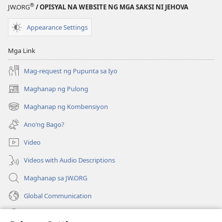
ANG
®
JW.ORG
/ OPISYAL NA WEBSITE NG MGA SAKSI NI JEHOVA
BANTAYAN
—
Appearance Settings
EDISYON
PARA
Mga Link
SA
Mag-request ng Pupunta sa Iyo
PAG-
AARAL
Maghanap ng Pulong
(may
Setyembre 2009
bubukas
Maghanap ng Kombensiyon
(may
na
bubukas
bagong
Ano’ng Bago?
na
window)
bagong
Video
window)
Videos with Audio Descriptions
Maghanap sa JW.ORG
Global Communication
Help