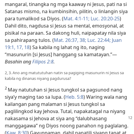
mangaral, tinangka ng mga kaaway ni Jesus, pati na si
Satanas mismo, na kumbinsihin, pilitin, o linlangin siya
para tumalikod sa Diyos. (
Mat. 4:1-11;
Luc. 20:20-25
)
Dahil dito, nagdusa si Jesus sa mental, emosyonal, at
pisikal na paraan. Sa dakong huli, naipapatay nila siya
sa pahirapang tulos. (
Mat. 26:37, 38;
Luc. 22:44;
Juan
19:1,
17, 18
) Sa kabila ng lahat ng ito, naging
“masunurin [si Jesus] hanggang sa kamatayan.”​—
Basahin ang
Filipos 2:8
.
2, 3. Ano ang matututuhan natin sa pagiging masunurin ni Jesus sa
kabila ng dinanas niyang pagdurusa?
2
May natutuhan si Jesus tungkol sa pagsunod nang
siya’y maging tao sa lupa. (
Heb. 5:8
) Waring wala nang
kailangan pang malaman si Jesus tungkol sa
paglilingkod kay Jehova. Tutal, napakatagal na niyang
nakasama si Jehova at siya ang
“dalubhasang
manggagawa” ng Diyos noong panahon ng paglalang.
(
Kaw. 8:30
) Gayunpaman, dahil nanatili siyang tapat at