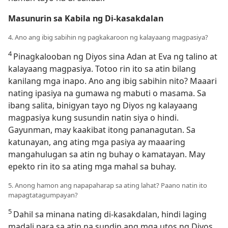
Masunurin sa Kabila ng Di-kasakdalan
4. Ano ang ibig sabihin ng pagkakaroon ng kalayaang magpasiya?
4
Pinagkalooban ng Diyos sina Adan at Eva ng talino at
kalayaang magpasiya. Totoo rin ito sa atin bilang
kanilang mga inapo. Ano ang ibig sabihin nito? Maaari
nating ipasiya na gumawa ng mabuti o masama. Sa
ibang salita, binigyan tayo ng Diyos ng kalayaang
magpasiya kung susundin natin siya o hindi.
Gayunman, may kaakibat itong pananagutan. Sa
katunayan, ang ating mga pasiya ay maaaring
mangahulugan sa atin ng buhay o kamatayan. May
epekto rin ito sa ating mga mahal sa buhay.
5. Anong hamon ang napapaharap sa ating lahat? Paano natin ito
mapagtatagumpayan?
5
Dahil sa minana nating di-kasakdalan, hindi laging
madali para sa atin na sundin ang mga utos ng Diyos.