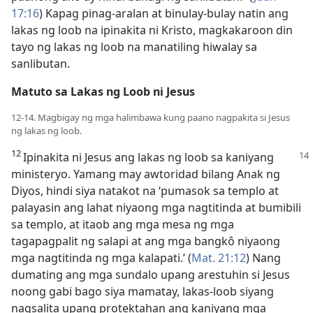
17:16
) Kapag pinag-aralan at binulay-bulay natin ang
lakas ng loob na ipinakita ni Kristo, magkakaroon din
tayo ng lakas ng loob na manatiling hiwalay sa
sanlibutan.
Matuto sa Lakas ng Loob ni Jesus
12-14. Magbigay ng mga halimbawa kung paano nagpakita si Jesus
ng lakas ng loob.
12
Ipinakita ni Jesus ang lakas ng loob sa
kaniyang
ministeryo. Yamang may awtoridad bilang Anak ng
Diyos, hindi siya natakot na ‘pumasok sa templo at
palayasin ang lahat niyaong mga nagtitinda at bumibili
sa templo, at itaob ang mga mesa ng mga
tagapagpalit ng salapi at ang mga bangkô niyaong
mga nagtitinda ng mga kalapati.’ (
Mat. 21:12
) Nang
dumating ang mga sundalo upang arestuhin si Jesus
noong gabi bago siya mamatay, lakas-loob siyang
nagsalita upang protektahan ang kaniyang mga