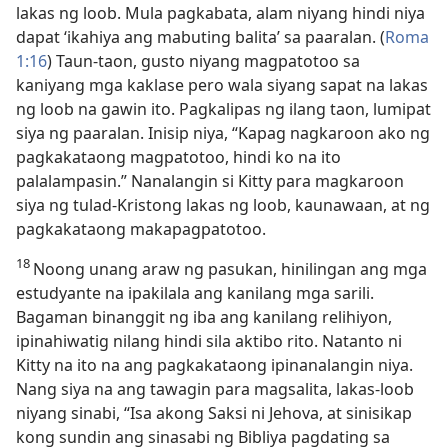
lakas ng loob. Mula pagkabata, alam niyang hindi niya
dapat ‘ikahiya ang mabuting balita’ sa paaralan. (
Roma
1:16
) Taun-taon, gusto niyang magpatotoo sa
kaniyang mga kaklase pero wala siyang sapat na lakas
ng loob na gawin ito. Pagkalipas ng ilang taon, lumipat
siya ng paaralan. Inisip niya, “Kapag nagkaroon ako ng
pagkakataong magpatotoo, hindi ko na ito
palalampasin.” Nanalangin si Kitty para magkaroon
siya ng tulad-Kristong lakas ng loob, kaunawaan, at ng
pagkakataong makapagpatotoo.
18
Noong unang araw ng pasukan, hinilingan ang mga
estudyante na ipakilala ang kanilang mga sarili.
Bagaman binanggit ng iba ang kanilang relihiyon,
ipinahiwatig nilang hindi sila aktibo rito. Natanto ni
Kitty na ito na ang pagkakataong ipinanalangin niya.
Nang siya na ang tawagin para magsalita, lakas-loob
niyang sinabi, “Isa akong Saksi ni Jehova, at sinisikap
kong sundin ang sinasabi ng Bibliya pagdating sa