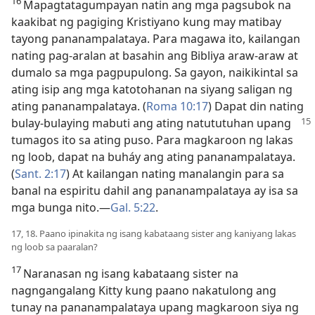
16
Mapagtatagumpayan natin ang mga pagsubok na
kaakibat ng pagiging Kristiyano kung may matibay
tayong pananampalataya. Para magawa ito, kailangan
nating pag-aralan at basahin ang Bibliya araw-araw at
dumalo sa mga pagpupulong. Sa gayon, naikikintal sa
ating isip ang mga katotohanan na siyang saligan ng
ating pananampalataya. (
Roma 10:17
) Dapat din nating
bulay-bulaying mabuti ang ating natututuhan
upang
tumagos ito sa ating puso. Para magkaroon ng lakas
ng loob, dapat na buháy ang ating pananampalataya.
(
Sant. 2:17
) At kailangan nating manalangin para sa
banal na espiritu dahil ang pananampalataya ay isa sa
mga bunga nito.​—
Gal. 5:22
.
17, 18. Paano ipinakita ng isang kabataang sister ang kaniyang lakas
ng loob sa paaralan?
17
Naranasan ng isang kabataang sister na
nagngangalang Kitty kung paano nakatulong ang
tunay na pananampalataya upang magkaroon siya ng