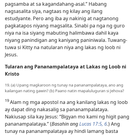
pagsamba at sa kagandahang-asal.” Habang
nagsasalita siya, nagtaas ng kilay ang ilang
estudyante. Pero ang iba ay nakinig at nagtanong
pagkatapos niyang magsalita. Sinabi pa nga ng guro
niya na isa siyang mabuting halimbawa dahil kaya
niyang panindigan ang kaniyang paniniwala. Tuwang-
tuwa si Kitty na natularan niya ang lakas ng loob ni
Jesus.
Tularan ang Pananampalataya at Lakas ng Loob ni
Kristo
19. (a) Upang magkaroon ng tunay na pananampalataya, ano ang
kailangan nating gawin? (b) Paano natin mapaluluguran si Jehova?
19
Alam ng mga apostol na ang kanilang lakas ng loob
ay dapat ding nakasalig sa pananampalataya.
Nakiusap sila kay Jesus: “Bigyan mo kami ng higit pang
pananampalataya.” (
Basahin ang
Lucas 17:5, 6
.
) Ang
tunay na pananampalataya ay hindi lamang basta