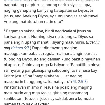
nagbata ng pagdurusa noong narito siya sa lupa,
naging ganap ang kaniyang katapatan sa Diyos. Si
Jesus, ang Anak ng Diyos, ay sumulong sa espirituwal.
Ano ang matututuhan natin dito?
3
Bagaman sakdal siya, hindi nagtiwala si Jesus sa
kaniyang sarili. Humingi siya ng tulong sa Diyos sa
panalangin upang manatili siyang masunurin. (
Basahin
ang
Hebreo 5:7
.
) Dapat din tayong maging
mapagpakumbaba at regular na manalangin para sa
tulong ng Diyos. Ito ang dahilan kung bakit pinayuhan
ni apostol Pablo ang mga Kristiyano: “Panatilihin ninyo
sa inyo ang pangkaisipang saloobing ito na nasa kay
Kristo Jesus,” na “nagpakababa . . . at naging
masunurin hanggang sa kamatayan.” (
Fil. 2:5-8
)
Pinatunayan mismo ni Jesus na posibleng maging
masunurin ang mga tao sa gitna ng masamang
sanlibutan. Totoo, si Jesus ay sakdal, pero kumusta
naman tayo na di-sakdal?