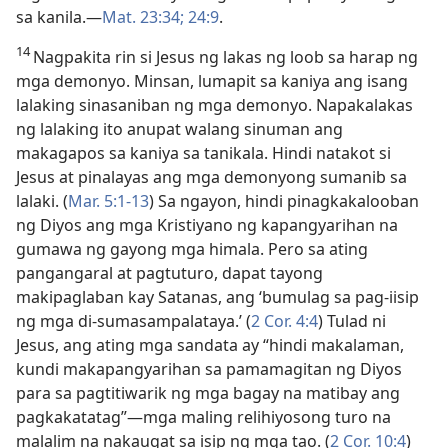
sa kanila.​—
Mat. 23:34;
24:9
.
14
Nagpakita rin si Jesus ng lakas ng loob sa harap ng
mga demonyo. Minsan, lumapit sa kaniya ang isang
lalaking sinasaniban ng mga demonyo. Napakalakas
ng lalaking ito anupat walang sinuman ang
makagapos sa kaniya sa tanikala. Hindi natakot si
Jesus at pinalayas ang mga demonyong sumanib sa
lalaki. (
Mar. 5:1-13
) Sa ngayon, hindi pinagkakalooban
ng Diyos ang mga Kristiyano ng kapangyarihan na
gumawa ng gayong mga himala. Pero sa ating
pangangaral at pagtuturo, dapat tayong
makipaglaban kay Satanas, ang ‘bumulag sa pag-iisip
ng mga di-sumasampalataya.’ (
2 Cor. 4:4
) Tulad ni
Jesus, ang ating mga sandata ay “hindi makalaman,
kundi makapangyarihan sa pamamagitan ng Diyos
para sa pagtitiwarik ng mga bagay na matibay ang
pagkakatatag”​—mga maling relihiyosong turo na
malalim na nakaugat sa isip ng mga tao. (
2 Cor. 10:4
)