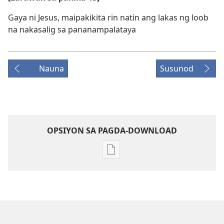
Gaya ni Jesus, maipakikita rin natin ang lakas ng loob
na nakasalig sa pananampalataya
Nauna
Susunod
OPSIYON SA PAGDA-DOWNLOAD
Opsiyon
sa
pagda-
download
ng
publikasyon