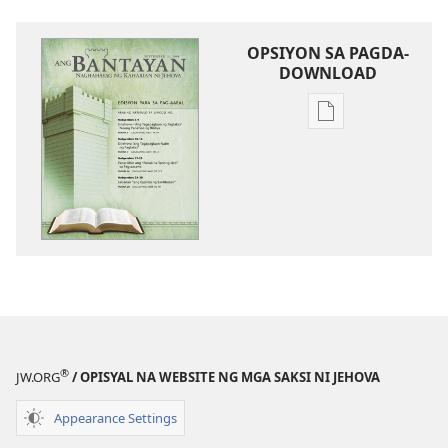
OPSIYON SA PAGDA-
DOWNLOAD
Opsiyon
sa
pagda-
download
ng
publikasyon
ANG
BANTAYAN
—
EDISYON
PARA
®
JW.ORG
/ OPISYAL NA WEBSITE NG MGA SAKSI NI JEHOVA
SA
PAG-
Appearance Settings
AARAL