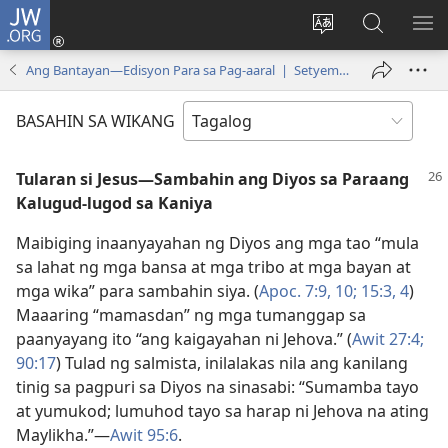
JW.ORG
Mag-
log
Baguhin
Maghana
IPA
In
ang
sa
AN
Ang Bantayan—Edisyon Para sa Pag-aaral | Setyembre 2008
(may
wika
JW.ORG
ME
bubukas
ng
BASAHIN SA WIKANG
na
site
bagong
Tularan si Jesus​—Sambahin ang Diyos sa Paraang
window)
Kalugud-lugod sa Kaniya
Maibiging inaanyayahan ng Diyos ang mga tao “mula
sa lahat ng mga bansa at mga tribo at mga bayan at
mga wika” para sambahin siya. (
Apoc. 7:9, 10;
15:3, 4
)
Maaaring “mamasdan” ng mga tumanggap sa
paanyayang ito “ang kaigayahan ni Jehova.” (
Awit 27:4;
90:17
) Tulad ng salmista, inilalakas nila ang kanilang
tinig sa pagpuri sa Diyos na sinasabi: “Sumamba tayo
at yumukod; lumuhod tayo sa harap ni Jehova na ating
Maylikha.”​—
Awit 95:6
.