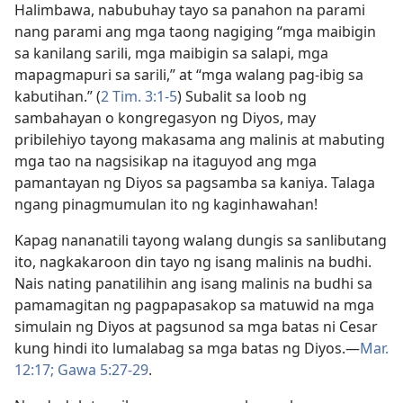
Halimbawa, nabubuhay tayo sa panahon na parami
nang parami ang mga taong nagiging “mga maibigin
sa kanilang sarili, mga maibigin sa salapi, mga
mapagmapuri sa sarili,” at “mga walang pag-ibig sa
kabutihan.” (
2 Tim. 3:1-5
) Subalit sa loob ng
sambahayan o kongregasyon ng Diyos, may
pribilehiyo tayong makasama ang malinis at mabuting
mga tao na nagsisikap na itaguyod ang mga
pamantayan ng Diyos sa pagsamba sa kaniya. Talaga
ngang pinagmumulan ito ng kaginhawahan!
Kapag nananatili tayong walang dungis sa sanlibutang
ito, nagkakaroon din tayo ng isang malinis na budhi.
Nais nating panatilihin ang isang malinis na budhi sa
pamamagitan ng pagpapasakop sa matuwid na mga
simulain ng Diyos at pagsunod sa mga batas ni Cesar
kung hindi ito lumalabag sa mga batas ng Diyos.​—
Mar.
12:17;
Gawa 5:27-29
.