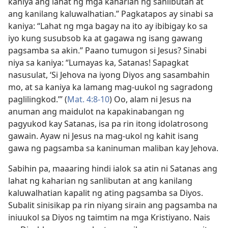
kaniya ang lahat ng mga kaharian ng sanlibutan at
ang kanilang kaluwalhatian.” Pagkatapos ay sinabi sa
kaniya: “Lahat ng mga bagay na ito ay ibibigay ko sa
iyo kung susubsob ka at gagawa ng isang gawang
pagsamba sa akin.” Paano tumugon si Jesus? Sinabi
niya sa kaniya: “Lumayas ka, Satanas! Sapagkat
nasusulat, ‘Si Jehova na iyong Diyos ang sasambahin
mo, at sa kaniya ka lamang mag-uukol ng sagradong
paglilingkod.’” (
Mat. 4:8-10
) Oo, alam ni Jesus na
anuman ang maidulot na kapakinabangan ng
pagyukod kay Satanas, isa pa rin itong idolatrosong
gawain. Ayaw ni Jesus na mag-ukol ng kahit isang
gawa ng pagsamba sa kaninuman maliban kay Jehova.
Sabihin pa, maaaring hindi ialok sa atin ni Satanas ang
lahat ng kaharian ng sanlibutan at ang kanilang
kaluwalhatian kapalit ng ating pagsamba sa Diyos.
Subalit sinisikap pa rin niyang sirain ang pagsamba na
iniuukol sa Diyos ng taimtim na mga Kristiyano. Nais