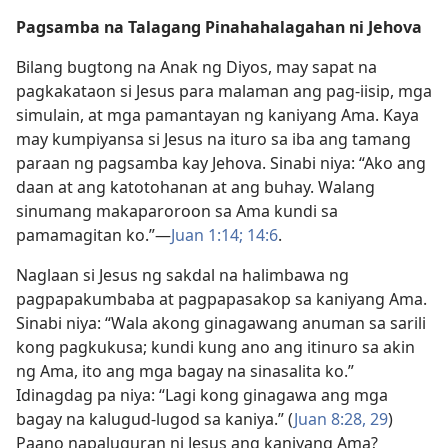
Pagsamba na Talagang Pinahahalagahan ni Jehova
Bilang bugtong na Anak ng Diyos, may sapat na
pagkakataon si Jesus para malaman ang pag-iisip, mga
simulain, at mga pamantayan ng kaniyang Ama. Kaya
may kumpiyansa si Jesus na ituro sa iba ang tamang
paraan ng pagsamba kay Jehova. Sinabi niya: “Ako ang
daan at ang katotohanan at ang buhay. Walang
sinumang makaparoroon sa Ama kundi sa
pamamagitan ko.”​—
Juan 1:14;
14:6
.
Naglaan si Jesus ng sakdal na halimbawa ng
pagpapakumbaba at pagpapasakop sa kaniyang Ama.
Sinabi niya: “Wala akong ginagawang anuman sa sarili
kong pagkukusa; kundi kung ano ang itinuro sa akin
ng Ama, ito ang mga bagay na sinasalita ko.”
Idinagdag pa niya: “Lagi kong ginagawa ang mga
bagay na kalugud-lugod sa kaniya.” (
Juan 8:28, 29
)
Paano napaluguran ni Jesus ang kaniyang Ama?