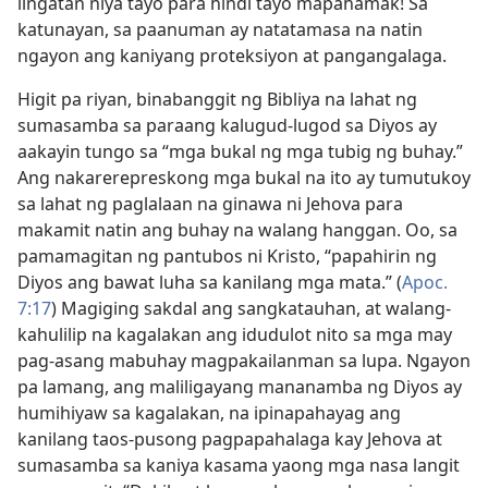
iingatan niya tayo para hindi tayo mapahamak! Sa
katunayan, sa paanuman ay natatamasa na natin
ngayon ang kaniyang proteksiyon at pangangalaga.
Higit pa riyan, binabanggit ng Bibliya na lahat ng
sumasamba sa paraang kalugud-lugod sa Diyos ay
aakayin tungo sa “mga bukal ng mga tubig ng buhay.”
Ang nakarerepreskong mga bukal na ito ay tumutukoy
sa lahat ng paglalaan na ginawa ni Jehova para
makamit natin ang buhay na walang hanggan. Oo, sa
pamamagitan ng pantubos ni Kristo, “papahirin ng
Diyos ang bawat luha sa kanilang mga mata.” (
Apoc.
7:17
) Magiging sakdal ang sangkatauhan, at walang-
kahulilip na kagalakan ang idudulot nito sa mga may
pag-asang mabuhay magpakailanman sa lupa. Ngayon
pa lamang, ang maliligayang mananamba ng Diyos ay
humihiyaw sa kagalakan, na ipinapahayag ang
kanilang taos-pusong pagpapahalaga kay Jehova at
sumasamba sa kaniya kasama yaong mga nasa langit