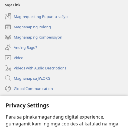
Setyembre 2008
Mga Link
Mag-request ng Pupunta sa Iyo
Maghanap ng Pulong
(may
bubukas
Maghanap ng Kombensiyon
(may
na
bubukas
bagong
Ano’ng Bago?
na
window)
bagong
Video
window)
Videos with Audio Descriptions
Maghanap sa JW.ORG
Global Communication
Help
Privacy Settings
Donasyon
(may
Para sa pinakamagandang digital experience,
bubukas
gumagamit kami ng mga cookies at katulad na mga
na