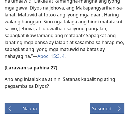
na umaawit: “Dakila at kamangha-mangha ang iyong
mga gawa, Diyos na Jehova, ang Makapangyarihan-sa-
lahat. Matuwid at totoo ang iyong mga daan, Haring
walang hanggan. Sino nga talaga ang hindi matatakot
sa iyo, Jehova, at luluwalhati sa iyong pangalan,
sapagkat ikaw lamang ang matapat? Sapagkat ang
lahat ng mga bansa ay lalapit at sasamba sa harap mo,
sapagkat ang iyong mga matuwid na batas ay
nahayag na.”​—
Apoc. 15:3, 4
.
[Larawan sa pahina 27]
Ano ang iniaalok sa atin ni Satanas kapalit ng ating
pagsamba sa Diyos?
Nauna
Susunod