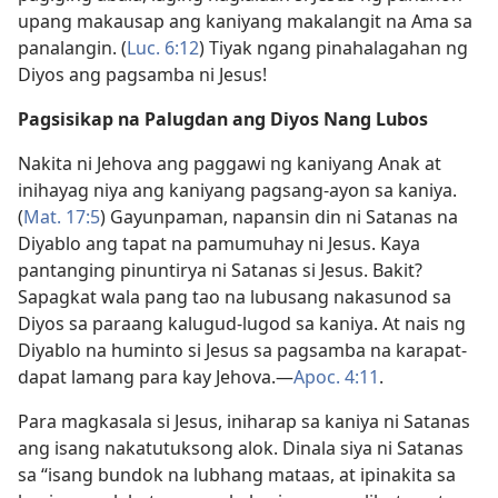
upang makausap ang kaniyang makalangit na Ama sa
panalangin. (
Luc. 6:12
) Tiyak ngang pinahalagahan ng
Diyos ang pagsamba ni Jesus!
Pagsisikap na Palugdan ang Diyos Nang Lubos
Nakita ni Jehova ang paggawi ng kaniyang Anak at
inihayag niya ang kaniyang pagsang-ayon sa kaniya.
(
Mat. 17:5
) Gayunpaman, napansin din ni Satanas na
Diyablo ang tapat na pamumuhay ni Jesus. Kaya
pantanging pinuntirya ni Satanas si Jesus. Bakit?
Sapagkat wala pang tao na lubusang nakasunod sa
Diyos sa paraang kalugud-lugod sa kaniya. At nais ng
Diyablo na huminto si Jesus sa pagsamba na karapat-
dapat lamang para kay Jehova.​—
Apoc. 4:11
.
Para magkasala si Jesus, iniharap sa kaniya ni Satanas
ang isang nakatutuksong alok. Dinala siya ni Satanas
sa “isang bundok na lubhang mataas, at ipinakita sa