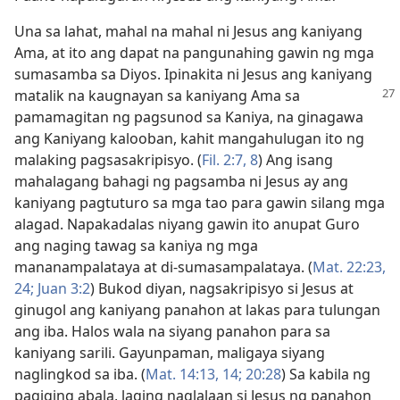
Una sa lahat, mahal na mahal ni Jesus ang kaniyang
Ama, at ito ang dapat na pangunahing gawin ng mga
sumasamba sa Diyos. Ipinakita ni Jesus ang kaniyang
matalik na kaugnayan sa kaniyang
Ama sa
pamamagitan ng pagsunod sa Kaniya, na ginagawa
ang Kaniyang kalooban, kahit mangahulugan ito ng
malaking pagsasakripisyo. (
Fil. 2:7, 8
) Ang isang
mahalagang bahagi ng pagsamba ni Jesus ay ang
kaniyang pagtuturo sa mga tao para gawin silang mga
alagad. Napakadalas niyang gawin ito anupat Guro
ang naging tawag sa kaniya ng mga
mananampalataya at di-sumasampalataya. (
Mat. 22:23,
24;
Juan 3:2
) Bukod diyan, nagsakripisyo si Jesus at
ginugol ang kaniyang panahon at lakas para tulungan
ang iba. Halos wala na siyang panahon para sa
kaniyang sarili. Gayunpaman, maligaya siyang
naglingkod sa iba. (
Mat. 14:13, 14;
20:28
) Sa kabila ng
pagiging abala, laging naglalaan si Jesus ng panahon