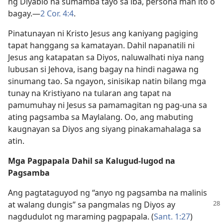
ng Diyablo na sumamba tayo sa iba, persona man ito o
bagay.​—
2 Cor. 4:4
.
Pinatunayan ni Kristo Jesus ang kaniyang pagiging
tapat hanggang sa kamatayan. Dahil napanatili ni
Jesus ang katapatan sa Diyos, naluwalhati niya nang
lubusan si Jehova, isang bagay na hindi nagawa ng
sinumang tao. Sa ngayon, sinisikap natin bilang mga
tunay na Kristiyano na tularan ang tapat na
pamumuhay ni Jesus sa pamamagitan ng pag-una sa
ating pagsamba sa Maylalang. Oo, ang mabuting
kaugnayan sa Diyos ang siyang pinakamahalaga sa
atin.
Mga Pagpapala Dahil sa Kalugud-lugod na
Pagsamba
Ang pagtataguyod ng “anyo ng pagsamba na malinis
at walang dungis” sa pangmalas ng Diyos
ay
nagdudulot ng maraming pagpapala. (
Sant. 1:27
)