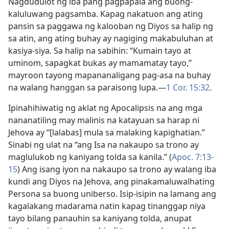
Nagdudulot ng iba pang pagpapala ang buong-
kaluluwang pagsamba. Kapag nakatuon ang ating
pansin sa paggawa ng kalooban ng Diyos sa halip ng
sa atin, ang ating buhay ay nagiging makabuluhan at
kasiya-siya. Sa halip na sabihin: “Kumain tayo at
uminom, sapagkat bukas ay mamamatay tayo,”
mayroon tayong mapananaligang pag-asa na buhay
na walang hanggan sa paraisong lupa.​—
1 Cor. 15:32
.
Ipinahihiwatig ng aklat ng Apocalipsis na ang mga
nananatiling may malinis na katayuan sa harap ni
Jehova ay “[lalabas] mula sa malaking kapighatian.”
Sinabi ng ulat na “ang Isa na nakaupo sa trono ay
maglulukob ng kaniyang tolda sa kanila.” (
Apoc. 7:13-
15
) Ang isang iyon na nakaupo sa trono ay walang iba
kundi ang Diyos na Jehova, ang pinakamaluwalhating
Persona sa buong uniberso. Isip-isipin na lamang ang
kagalakang madarama natin kapag tinanggap niya
tayo bilang panauhin sa kaniyang tolda, anupat