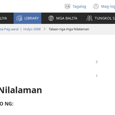
Tagalog
Mag-log
Pumili
(may
ng
bub
LIYA
LIBRARY
MGA BALITA
TUNGKOL S
wika
na
bag
sa Pag-aaral | Hulyo 2008
Talaan nga mga Nilalaman
wind
Nilalaman
O NG: