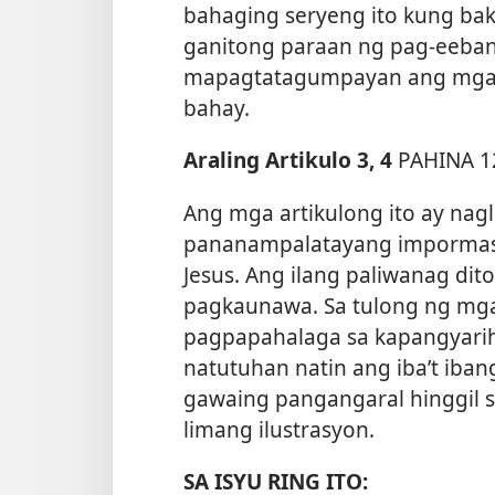
bahaging seryeng ito kung ba
ganitong paraan ng pag-eeban
mapagtatagumpayan ang mga 
bahay.
Araling Artikulo 3, 4
PAHINA 1
Ang mga artikulong ito ay na
pananampalatayang impormasyo
Jesus. Ang ilang paliwanag dit
pagkaunawa. Sa tulong ng mga a
pagpapahalaga sa kapangyarih
natutuhan natin ang iba’t ib
gawaing pangangaral hinggil s
limang ilustrasyon.
SA ISYU RING ITO: