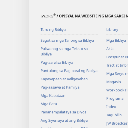
®
JW.ORG
/ OPISYAL NA WEBSITE NG MGA SAKSI 
Turo ng Bibliya
Library
Sagot sa mga Tanong sa Bibliya
Mga Bibliya
Paliwanag sa mga Teksto sa
Aklat
Bibliya
Brosyur at B
Pag-aaral sa Bibliya
Tract at Imb
Pantulong sa Pag-aaral ng Bibliya
Mga Serye ng
Kapayapaan at Kaligayahan
Magasin
Pag-aasawa at Pamilya
Workbook Pa
Mga Kabataan
Programa
Mga Bata
Index
Pananampalataya sa Diyos
Tagubilin
Ang Siyensiya at ang Bibliya
JW Broadcas