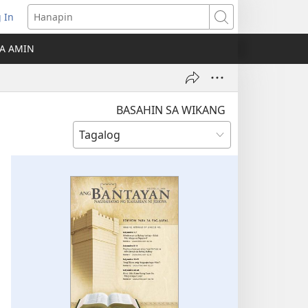
 In
Hanapin
ukas
A AMIN
ong
ow)
BASAHIN SA WIKANG