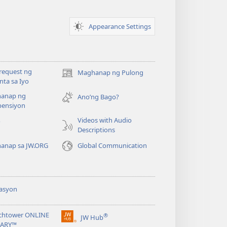
Appearance Settings
request ng
Maghanap ng Pulong
(may
ta sa Iyo
bubukas
anap ng
na
Ano’ng Bago?
ensiyon
bagong
window)
Videos with Audio
o
Descriptions
anap sa JW.ORG
Global Communication
asyon
chtower ONLINE
®
JW Hub
(may
RARY™