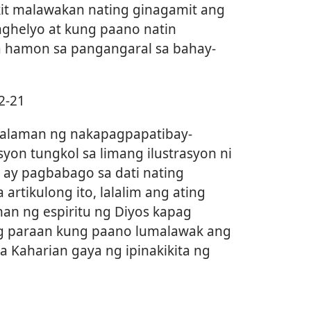
kit malawakan nating ginagamit ang
ghelyo at kung paano natin
hamon sa pangangaral sa bahay-
2-21
glalaman ng nakapagpapatibay-
n tungkol sa limang ilustrasyon ni
o ay pagbabago sa dati nating
rtikulong ito, lalalim ang ating
an ng espiritu ng Diyos kapag
ang paraan kung paano lumalawak ang
a Kaharian gaya ng ipinakikita ng