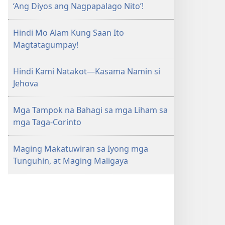
‘Ang Diyos ang Nagpapalago Nito’!
AARAL
Hulyo 2008
Hindi Mo Alam Kung Saan Ito
Magtatagumpay!
Hindi Kami Natakot—Kasama Namin si
Jehova
Mga Tampok na Bahagi sa mga Liham sa
mga Taga-Corinto
Maging Makatuwiran sa Iyong mga
Tunguhin, at Maging Maligaya