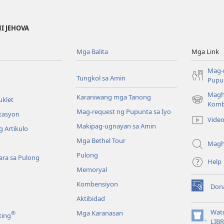
NI JEHOVA
Mga Balita
Mga Link
Mag-
Tungkol sa Amin
Pupun
Magh
Karaniwang mga Tanong
uklet
(may
Komb
Mag-request ng Pupunta sa Iyo
bubukas
itasyon
Vide
na
Makipag-ugnayan sa Amin
 Artikulo
bagong
Mga Bethel Tour
window)
Magh
Pulong
ra sa Pulong
Help
Memoryal
Kombensiyon
Don
(may
Aktibidad
bubukas
na
Wat
Mga Karanasan
®
ting
bagong
(may
LIB