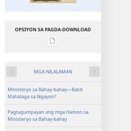
OPSIYON SA PAGDA-DOWNLOAD
Opsiyon
sa
pagda-
download
MGA NILALAMAN
ng
Nauna
Susunod
publikasyon
ANG
Ministeryo sa Bahay-bahay—Bakit
BANTAYAN
Mahalaga sa Ngayon?
—
EDISYON
Pagtagumpayan ang mga Hamon sa
PARA
Ministeryo sa Bahay-bahay
SA
PAG-