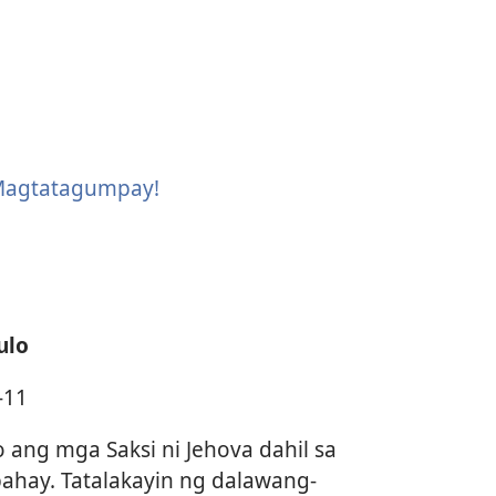
 Magtatagumpay!
ulo
-11
 ang mga Saksi ni Jehova dahil sa
bahay. Tatalakayin ng dalawang-