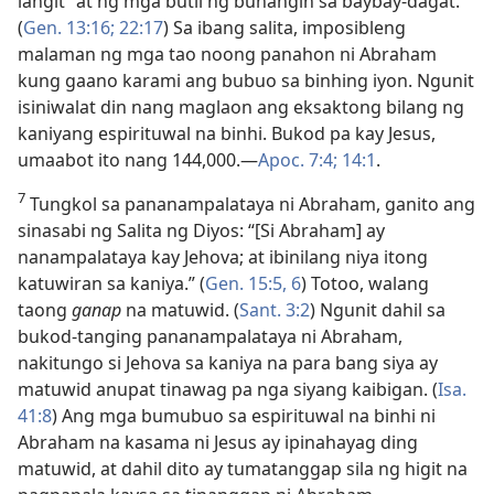
langit” at ng mga butil ng buhangin sa baybay-dagat.
(
Gen. 13:16;
22:17
) Sa ibang salita, imposibleng
malaman ng mga tao noong panahon ni Abraham
kung gaano karami ang bubuo sa binhing iyon. Ngunit
isiniwalat din nang maglaon ang eksaktong bilang ng
kaniyang espirituwal na binhi. Bukod pa kay Jesus,
umaabot ito nang 144,000.​—
Apoc. 7:4;
14:1
.
7
Tungkol sa pananampalataya ni Abraham, ganito ang
sinasabi ng Salita ng Diyos: “[Si Abraham] ay
nanampalataya kay Jehova; at ibinilang niya itong
katuwiran sa kaniya.” (
Gen. 15:5, 6
) Totoo, walang
taong
ganap
na matuwid. (
Sant. 3:2
) Ngunit dahil sa
bukod-tanging pananampalataya ni Abraham,
nakitungo si Jehova sa kaniya na para bang siya ay
matuwid anupat tinawag pa nga siyang kaibigan. (
Isa.
41:8
) Ang mga bumubuo sa espirituwal na binhi ni
Abraham na kasama ni Jesus ay ipinahayag ding
matuwid, at dahil dito ay tumatanggap sila ng higit na