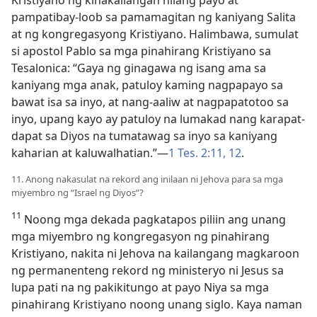
Kristiyano ng kinakailangan nilang payo at
pampatibay-loob sa pamamagitan ng kaniyang Salita
at ng kongregasyong Kristiyano. Halimbawa, sumulat
si apostol Pablo sa mga pinahirang Kristiyano sa
Tesalonica: “Gaya ng ginagawa ng isang ama sa
kaniyang mga anak, patuloy kaming nagpapayo sa
bawat isa sa inyo, at nang-aaliw at nagpapatotoo sa
inyo, upang kayo ay patuloy na lumakad nang karapat-
dapat sa Diyos na tumatawag sa inyo sa kaniyang
kaharian at kaluwalhatian.”​—
1 Tes. 2:11, 12
.
11. Anong nakasulat na rekord ang inilaan ni Jehova para sa mga
miyembro ng “Israel ng Diyos”?
11
Noong mga dekada pagkatapos piliin ang unang
mga miyembro ng kongregasyon ng pinahirang
Kristiyano, nakita ni Jehova na kailangang magkaroon
ng permanenteng rekord ng ministeryo ni Jesus sa
lupa pati na ng pakikitungo at payo Niya sa mga
pinahirang Kristiyano noong unang siglo. Kaya naman