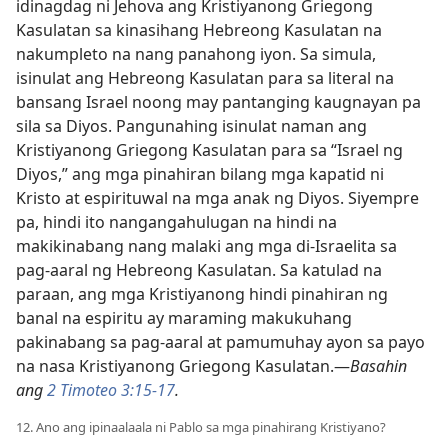
idinagdag ni Jehova ang Kristiyanong Griegong
Kasulatan sa kinasihang Hebreong Kasulatan na
nakumpleto na nang panahong iyon. Sa simula,
isinulat ang Hebreong Kasulatan para sa literal na
bansang Israel noong may pantanging kaugnayan pa
sila sa Diyos. Pangunahing isinulat naman ang
Kristiyanong Griegong Kasulatan para sa “Israel ng
Diyos,” ang mga pinahiran bilang mga kapatid ni
Kristo at espirituwal na mga anak ng Diyos. Siyempre
pa, hindi ito nangangahulugan na hindi na
makikinabang nang malaki ang mga di-Israelita sa
pag-aaral ng Hebreong Kasulatan. Sa katulad na
paraan, ang mga Kristiyanong hindi pinahiran ng
banal na espiritu ay maraming makukuhang
pakinabang sa pag-aaral at pamumuhay ayon sa payo
na nasa Kristiyanong Griegong Kasulatan.​—
Basahin
ang
2 Timoteo 3:15-17
.
12. Ano ang ipinaalaala ni Pablo sa mga pinahirang Kristiyano?