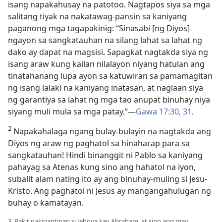
isang napakahusay na patotoo. Nagtapos siya sa mga
salitang tiyak na nakatawag-pansin sa kaniyang
paganong mga tagapakinig: “Sinasabi [ng Diyos]
ngayon sa sangkatauhan na silang lahat sa lahat ng
dako ay dapat na magsisi. Sapagkat nagtakda siya ng
isang araw kung kailan nilalayon niyang hatulan ang
tinatahanang lupa ayon sa katuwiran sa pamamagitan
ng isang lalaki na kaniyang inatasan, at naglaan siya
ng garantiya sa lahat ng mga tao anupat binuhay niya
siyang muli mula sa mga patay.”​—
Gawa 17:30, 31
.
2
Napakahalaga ngang bulay-bulayin na nagtakda ang
Diyos ng araw ng paghatol sa hinaharap para sa
sangkatauhan! Hindi binanggit ni Pablo sa kaniyang
pahayag sa Atenas kung sino ang hahatol na iyon,
subalit alam nating ito ay ang binuhay-muling si Jesu-
Kristo. Ang paghatol ni Jesus ay mangangahulugan ng
buhay o kamatayan.
3. Bakit nakipagtipan si Jehova kay Abraham, at sino ang may