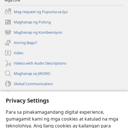
Mga Link
Mag-request ng Pupunta sa Iyo
Maghanap ng Pulong
(may
bubukas
Maghanap ng Kombensiyon
(may
na
bubukas
bagong
Ano’ng Bago?
na
window)
bagong
Video
window)
Videos with Audio Descriptions
Maghanap sa JW.ORG
Global Communication
Help
Privacy Settings
Donasyon
(may
Para sa pinakamagandang digital experience,
bubukas
gumagamit kami ng mga cookies at katulad na mga
na
Watchtower ONLINE LIBRARY™
teknolohiya. Ang ilang cookies ay kailangan para
(may
bagong