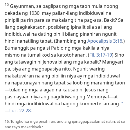
15
Gayunman, sa paglipas ng mga taon mula noong
dekada ng 1930, may pailan-ilang indibiduwal na
pinipili pa rin para sa makalangit na pag-asa. Bakit? Sa
ilang pagkakataon, posibleng ipinalit sila sa ilang
indibiduwal na dating pinili bilang pinahiran ngunit
hindi nanatiling tapat. (Ihambing ang
Apocalipsis 3:16
.)
Bumanggit pa nga si Pablo ng mga kakilala niya
mismo na tumalikod sa katotohanan. (
Fil. 3:17-19
) Sino
ang tatawagin ni Jehova bilang mga kapalit? Mangyari
pa, siya ang magpapasiya nito. Ngunit waring
makatuwiran na ang pipiliin niya ay mga indibiduwal
na napatunayan nang tapat sa loob ng maraming taon​
—tulad ng mga alagad na kausap ni Jesus nang
pasinayaan niya ang pagdiriwang ng Memoryal​—at
hindi mga indibiduwal na bagong kumberte lamang.
*
—
Luc. 22:28
.
16. Tungkol sa mga pinahiran, ano ang ipinagpapasalamat natin, at sa
ano tayo makatitiyak?