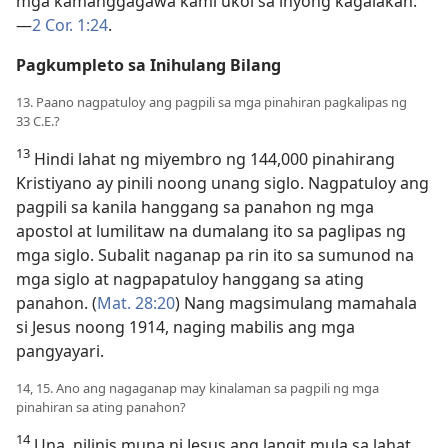
mga kamanggagawa kami ukol sa inyong kagalakan.”​
—
2 Cor. 1:24
.
Pagkumpleto sa Inihulang Bilang
13. Paano nagpatuloy ang pagpili sa mga pinahiran pagkalipas ng
33 C.E.?
13
Hindi lahat ng miyembro ng 144,000 pinahirang
Kristiyano ay pinili noong unang siglo. Nagpatuloy ang
pagpili sa kanila hanggang sa panahon ng mga
apostol at lumilitaw na dumalang ito sa paglipas ng
mga siglo. Subalit naganap pa rin ito sa sumunod na
mga siglo at nagpapatuloy hanggang sa ating
panahon. (
Mat. 28:20
) Nang magsimulang mamahala
si Jesus noong 1914, naging mabilis ang mga
pangyayari.
14, 15. Ano ang nagaganap may kinalaman sa pagpili ng mga
pinahiran sa ating panahon?
14
Una, nilinis muna ni Jesus ang langit mula sa lahat