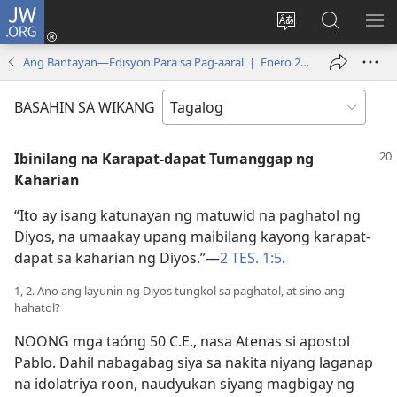
JW.ORG
Mag-
log
Baguhin
Maghana
IPA
In
ang
sa
AN
Ang Bantayan—Edisyon Para sa Pag-aaral | Enero 2008
(may
wika
JW.ORG
ME
bubukas
ng
BASAHIN SA WIKANG
na
site
bagong
Ibinilang na Karapat-dapat Tumanggap ng
window)
Kaharian
“Ito ay isang katunayan ng matuwid na paghatol ng
Diyos, na umaakay upang maibilang kayong karapat-
dapat sa kaharian ng Diyos.”​—
2 TES. 1:5
.
1, 2. Ano ang layunin ng Diyos tungkol sa paghatol, at sino ang
hahatol?
NOONG mga taóng 50 C.E., nasa Atenas si apostol
Pablo. Dahil nabagabag siya sa nakita niyang laganap
na idolatriya roon, naudyukan siyang magbigay ng