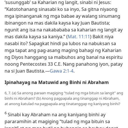
‘susunggab’ sa Kaharian ng langit, sinabi ni Jesus:
“Katotohanang sinasabi ko sa inyo, Sa gitna niyaong
mga ipinanganak ng mga babae ay walang sinumang
ibinangon na mas dakila kaysa kay Juan Bautista;
ngunit ang isa na nakabababa sa kaharian ng langit ay
mas dakila kaysa sa kaniya.” (
Mat. 11:11
) Bakit niya
nasabi ito? Sapagkat hindi pa lubos na nabuksan sa
mga tapat ang pag-asang maging bahagi ng Kaharian
ng Diyos hanggang sa maibuhos ang banal na espiritu
noong Pentecostes 33 C.E. Nang panahong iyon, patay
na si Juan Bautista.​—
Gawa 2:1-4
.
Ipinahayag na Matuwid ang Binhi ni Abraham
6, 7. (a) Sa anong paraan magiging “tulad ng mga bituin sa langit” ang
binhi ni Abraham? (b) Anong pagpapala ang tinanggap ni Abraham,
at anong katulad na pagpapala ang tinatanggap ng kaniyang binhi?
6
Sinabi kay Abraham na ang kaniyang binhi ay
pararamihin at magiging “tulad ng mga bituin sa