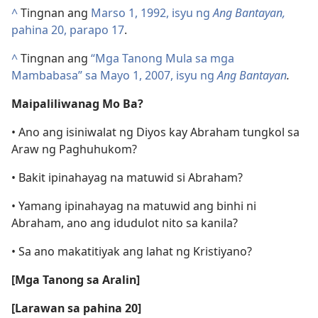
^
Tingnan ang
Marso 1, 1992, isyu ng
Ang Bantayan,
pahina 20, parapo 17
.
^
Tingnan ang
“Mga Tanong Mula sa mga
Mambabasa” sa Mayo 1, 2007, isyu ng
Ang Bantayan
.
Maipaliliwanag Mo Ba?
• Ano ang isiniwalat ng Diyos kay Abraham tungkol sa
Araw ng Paghuhukom?
• Bakit ipinahayag na matuwid si Abraham?
• Yamang ipinahayag na matuwid ang binhi ni
Abraham, ano ang idudulot nito sa kanila?
• Sa ano makatitiyak ang lahat ng Kristiyano?
[Mga Tanong sa Aralin]
[Larawan sa pahina 20]