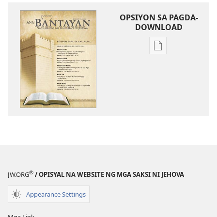
OPSIYON SA PAGDA-
DOWNLOAD
Opsiyon
sa
pagda-
download
ng
publikasyon
ANG
BANTAYAN
—
EDISYON
PARA
®
JW.ORG
/ OPISYAL NA WEBSITE NG MGA SAKSI NI JEHOVA
SA
PAG-
Appearance Settings
AARAL
Enero 2008