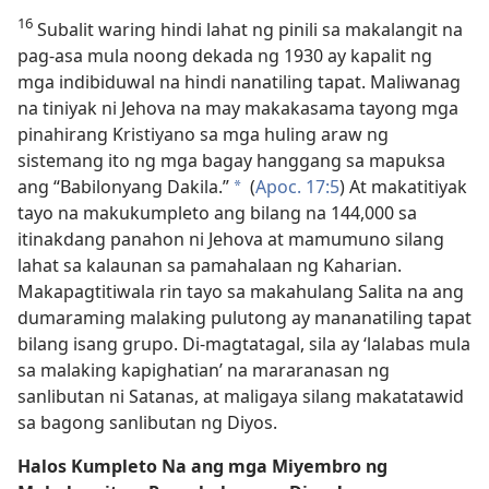
16
Subalit waring hindi lahat ng pinili sa makalangit na
pag-asa mula noong dekada ng 1930 ay kapalit ng
mga indibiduwal na hindi nanatiling tapat. Maliwanag
na tiniyak ni Jehova na may makakasama tayong mga
pinahirang Kristiyano sa mga huling araw ng
sistemang ito ng mga bagay hanggang sa mapuksa
ang “Babilonyang Dakila.”
(
Apoc. 17:5
) At makatitiyak
*
tayo na makukumpleto ang bilang na 144,000 sa
itinakdang panahon ni Jehova at mamumuno silang
lahat sa kalaunan sa pamahalaan ng Kaharian.
Makapagtitiwala rin tayo sa makahulang Salita na ang
dumaraming malaking pulutong ay mananatiling tapat
bilang isang grupo. Di-magtatagal, sila ay ‘lalabas mula
sa malaking kapighatian’ na mararanasan ng
sanlibutan ni Satanas, at maligaya silang makatatawid
sa bagong sanlibutan ng Diyos.
Halos Kumpleto Na ang mga Miyembro ng