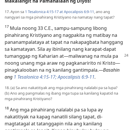
Makalangit na Pamahalaan ng Diyos!
17. Ayon sa
1 Tesalonica 4:15-17 at
Apocalipsis 6:9-11
, ano ang
nangyari sa mga pinahirang Kristiyano na namatay nang tapat?
17
Mula noong 33 C.E., sampu-sampung libong
pinahirang Kristiyano ang nagpakita ng matibay na
pananampalataya at tapat na nakapagbata hanggang
sa kamatayan. Sila ay ibinilang nang karapat-dapat
tumanggap ng Kaharian at
​—maliwanag na mula pa
noong unang mga araw ng pagkanaririto ni Kristo​—
pinagkalooban na ng kanilang gantimpala.​
—Basahin
ang
1 Tesalonica 4:15-17;
Apocalipsis 6:9-11
.
18. (a) Sa ano nakatitiyak ang mga pinahirang nalalabi pa sa lupa?
(b) Ano ang pangmalas ng ibang mga tupa sa kanilang kapatid na
mga pinahirang Kristiyano?
18
Ang mga pinahirang nalalabi pa sa lupa ay
nakatitiyak na kapag nanatili silang tapat, di-
magtatagal at tatanggapin nila ang kanilang