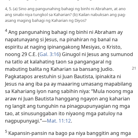
4, 5. (a) Sino ang pangunahing bahagi ng binhi ni Abraham, at ano
ang sinabi niya tungkol sa Kaharian? (b) Kailan nabuksan ang pag-
asang maging bahagi ng Kaharian ng Diyos?
4
Ang pangunahing bahagi ng binhi ni Abraham ay
napatunayang si Jesus, na pinahiran ng banal na
espiritu at naging ipinangakong Mesiyas, o Kristo,
noong 29 C.E. (
Gal. 3:16
) Ginugol ni Jesus ang sumunod
na tatlo at kalahating taon sa pangangaral ng
mabuting balita ng Kaharian sa
bansang Judio.
Pagkatapos arestuhin si Juan Bautista, ipinakita ni
Jesus na ang iba pa ay maaaring umasang mapabilang
sa Kahariang iyon nang sabihin niya: “Mula noong mga
araw ni Juan Bautista hanggang ngayon ang kaharian
ng langit ang tunguhin na pinagpupunyagian ng mga
tao, at sinusunggaban ito niyaong mga patuloy na
nagpupunyagi.”​—
Mat. 11:12
.
5
Kapansin-pansin na bago pa niya banggitin ang mga