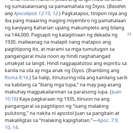
ng sumasalansang sa pamamahala ng Diyos. (
Basahin
ang
Apocalipsis 12:10,
12
.
) Pagkatapos, tinipon niya ang
iba pang maaaring maging miyembro ng pamahalaan
ng kaniyang Kaharian upang makumpleto ang bilang
na 144,000. Pagsapit ng kalagitnaan ng dekada ng
1930, maliwanag na malapit nang matapos ang
pagtitipong ito, at marami sa mga tumutugon sa
pangangaral mula noon ay hindi naghahangad
umakyat sa langit. Hindi nagpapatotoo ang espiritu sa
kanila na sila ay mga anak ng Diyos. (Ihambing ang
Roma 8:16
.) Sa halip, itinuturing nila ang kanilang sarili
na kabilang sa “ibang mga tupa,” na may pag-asang
mabuhay magpakailanman sa paraisong lupa. (
Juan
10:16
) Kaya pagkaraan ng 1935, itinuon na ang
pangangaral sa pagtitipon ng “isang malaking
pulutong,” na nakita ni apostol Juan sa pangitain at
makaliligtas sa “malaking kapighatian.”​—
Apoc. 7:9,
10,
14
.