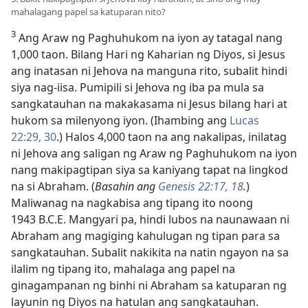
mahalagang papel sa katuparan nito?
3
Ang Araw ng Paghuhukom na iyon ay tatagal nang
1,000 taon. Bilang Hari ng Kaharian ng Diyos, si Jesus
ang inatasan ni Jehova na manguna rito, subalit hindi
siya nag-iisa. Pumipili si Jehova ng iba pa mula sa
sangkatauhan na makakasama ni Jesus bilang hari at
hukom sa milenyong iyon. (Ihambing ang
Lucas
22:29, 30
.) Halos 4,000 taon na ang nakalipas, inilatag
ni Jehova ang saligan ng Araw ng Paghuhukom na iyon
nang makipagtipan siya sa kaniyang tapat na lingkod
na si Abraham. (
Basahin ang
Genesis 22:17, 18
.
)
Maliwanag na nagkabisa ang tipang ito noong
1943 B.C.E. Mangyari pa, hindi lubos na naunawaan ni
Abraham ang magiging kahulugan ng tipan para sa
sangkatauhan. Subalit nakikita na natin ngayon na sa
ilalim ng tipang ito, mahalaga ang papel na
ginagampanan ng binhi ni Abraham sa katuparan ng
layunin ng Diyos na hatulan ang sangkatauhan.