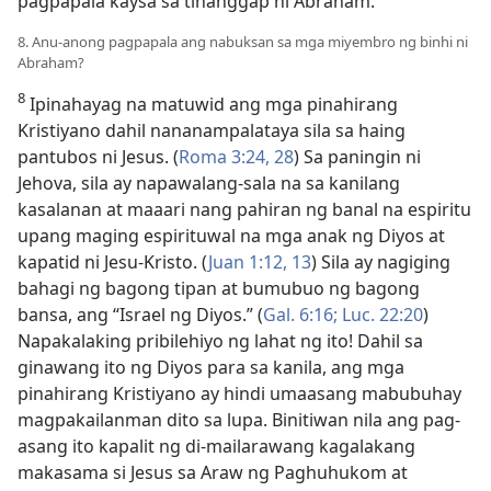
pagpapala kaysa sa tinanggap ni Abraham.
8. Anu-anong pagpapala ang nabuksan sa mga miyembro ng binhi ni
Abraham?
8
Ipinahayag na matuwid ang mga pinahirang
Kristiyano dahil nananampalataya sila sa haing
pantubos ni Jesus. (
Roma 3:24,
28
) Sa paningin ni
Jehova, sila ay napawalang-sala na sa kanilang
kasalanan at maaari nang pahiran ng banal na espiritu
upang maging espirituwal na mga anak ng Diyos at
kapatid ni Jesu-Kristo. (
Juan 1:12, 13
) Sila ay nagiging
bahagi ng bagong tipan at bumubuo ng bagong
bansa, ang “Israel ng Diyos.” (
Gal. 6:16;
Luc. 22:20
)
Napakalaking pribilehiyo ng lahat ng ito! Dahil sa
ginawang ito ng Diyos para sa kanila, ang mga
pinahirang Kristiyano ay hindi umaasang mabubuhay
magpakailanman dito sa lupa. Binitiwan nila ang pag-
asang ito kapalit ng di-mailarawang kagalakang
makasama si Jesus sa Araw ng Paghuhukom at