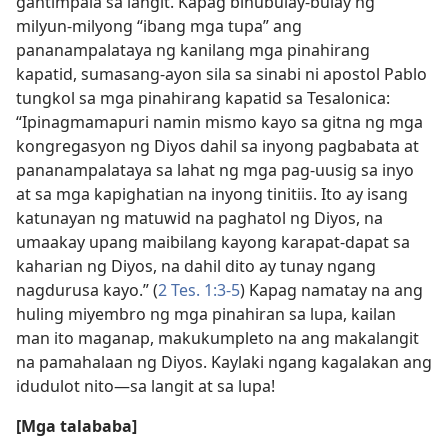
gantimpala sa langit. Kapag binubulay-bulay ng
milyun-milyong “ibang mga tupa” ang
pananampalataya ng kanilang mga pinahirang
kapatid, sumasang-ayon sila sa sinabi ni apostol Pablo
tungkol sa mga pinahirang kapatid sa Tesalonica:
“Ipinagmamapuri namin mismo kayo sa gitna ng mga
kongregasyon ng Diyos dahil sa inyong pagbabata at
pananampalataya sa lahat ng mga pag-uusig sa inyo
at sa mga kapighatian na inyong tinitiis. Ito ay isang
katunayan ng matuwid na paghatol ng Diyos, na
umaakay upang maibilang kayong karapat-dapat sa
kaharian ng Diyos, na dahil dito ay tunay ngang
nagdurusa kayo.” (
2 Tes. 1:3-5
) Kapag namatay na ang
huling miyembro ng mga pinahiran sa lupa, kailan
man ito maganap, makukumpleto na ang makalangit
na pamahalaan ng Diyos. Kaylaki ngang kagalakan ang
idudulot nito​—sa langit at sa lupa!
[Mga talababa]