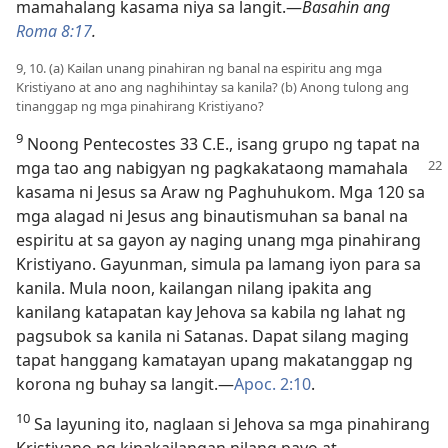
mamahalang kasama niya sa langit.​—
Basahin ang
Roma 8:17
.
9, 10. (a) Kailan unang pinahiran ng banal na espiritu ang mga
Kristiyano at ano ang naghihintay sa kanila? (b) Anong tulong ang
tinanggap ng mga pinahirang Kristiyano?
9
Noong Pentecostes 33 C.E., isang grupo ng tapat na
mga tao ang nabigyan ng pagkakataong
mamahala
kasama ni Jesus sa Araw ng Paghuhukom. Mga 120 sa
mga alagad ni Jesus ang binautismuhan sa banal na
espiritu at sa gayon ay naging unang mga pinahirang
Kristiyano. Gayunman, simula pa lamang iyon para sa
kanila. Mula noon, kailangan nilang ipakita ang
kanilang katapatan kay Jehova sa kabila ng lahat ng
pagsubok sa kanila ni Satanas. Dapat silang maging
tapat hanggang kamatayan upang makatanggap ng
korona ng buhay sa langit.​—
Apoc. 2:10
.
10
Sa layuning ito, naglaan si Jehova sa mga pinahirang