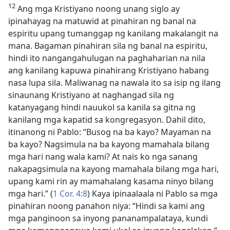
12
Ang mga Kristiyano noong unang siglo ay
ipinahayag na matuwid at pinahiran ng banal na
espiritu upang tumanggap ng kanilang makalangit na
mana. Bagaman pinahiran sila ng banal na espiritu,
hindi ito nangangahulugan na paghaharian na nila
ang kanilang kapuwa pinahirang Kristiyano habang
nasa lupa sila. Maliwanag na nawala ito sa isip ng ilang
sinaunang Kristiyano at naghangad sila ng
katanyagang hindi nauukol sa kanila sa gitna ng
kanilang mga kapatid sa kongregasyon. Dahil dito,
itinanong ni Pablo: “Busog na ba kayo? Mayaman na
ba kayo? Nagsimula na ba kayong mamahala bilang
mga hari nang wala kami? At nais ko nga sanang
nakapagsimula na kayong mamahala bilang mga hari,
upang kami rin ay mamahalang kasama ninyo bilang
mga hari.” (
1 Cor. 4:8
) Kaya ipinaalaala ni Pablo sa mga
pinahiran noong panahon niya: “Hindi sa kami ang
mga panginoon sa inyong pananampalataya, kundi