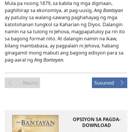
Mula pa noong 1879, sa kabila ng mga digmaan,
paghihirap sa ekonomiya, at pag-uusig,
Ang Bantayan
ay patuloy sa walang-sawang paghahayag ng mga
katotohanan tungkol sa Kaharian ng Diyos. Dalangin
namin na sa tulong ni Jehova, magpapatuloy pa rin ito
sa bagong format nito. At dalangin namin na ikaw,
bilang mambabasa, ay pagpalain ni Jehova, habang
ginagamit mong mabuti ang bagong edisyon para sa
pag-aaral ng
Ang Bantayan.
Nauna
Susunod
OPSIYON SA PAGDA-
DOWNLOAD