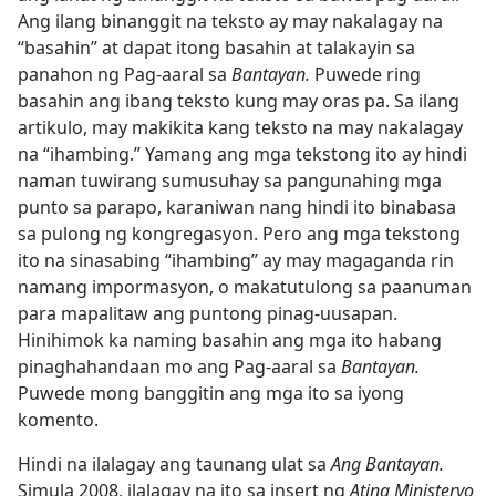
Ang ilang binanggit na teksto ay may nakalagay na
“basahin” at dapat itong basahin at talakayin sa
panahon ng Pag-aaral sa
Bantayan.
Puwede ring
basahin ang ibang teksto kung may oras pa. Sa ilang
artikulo, may makikita kang teksto na may nakalagay
na “ihambing.” Yamang ang mga tekstong ito ay hindi
naman tuwirang sumusuhay sa pangunahing mga
punto sa parapo, karaniwan nang hindi ito binabasa
sa pulong ng kongregasyon. Pero ang mga tekstong
ito na sinasabing “ihambing” ay may magaganda rin
namang impormasyon, o makatutulong sa paanuman
para mapalitaw ang puntong pinag-uusapan.
Hinihimok ka naming basahin ang mga ito habang
pinaghahandaan mo ang Pag-aaral sa
Bantayan.
Puwede mong banggitin ang mga ito sa iyong
komento.
Hindi na ilalagay ang taunang ulat sa
Ang Bantayan.
Simula 2008, ilalagay na ito sa insert ng
Ating Ministeryo