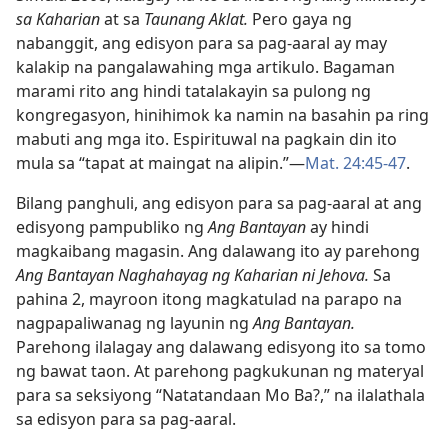
sa Kaharian
at sa
Taunang Aklat.
Pero gaya ng
nabanggit, ang edisyon para sa pag-aaral ay may
kalakip na pangalawahing mga artikulo. Bagaman
marami rito ang hindi tatalakayin sa pulong ng
kongregasyon, hinihimok ka namin na basahin pa ring
mabuti ang mga ito. Espirituwal na pagkain din ito
mula sa “tapat at maingat na alipin.”​—
Mat. 24:45-47
.
Bilang panghuli, ang edisyon para sa pag-aaral at ang
edisyong pampubliko ng
Ang Bantayan
ay hindi
magkaibang magasin. Ang dalawang ito ay parehong
Ang Bantayan Naghahayag ng Kaharian ni Jehova.
Sa
pahina 2, mayroon itong magkatulad na parapo na
nagpapaliwanag ng layunin ng
Ang Bantayan.
Parehong ilalagay ang dalawang edisyong ito sa tomo
ng bawat taon. At parehong pagkukunan ng materyal
para sa seksiyong “Natatandaan Mo Ba?,” na ilalathala
sa edisyon para sa pag-aaral.