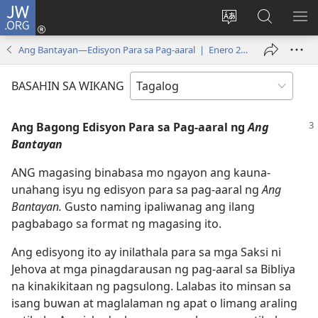
JW.ORG
Mag-
log
Baguhin
Maghana
IPA
In
ang
sa
AN
Ang Bantayan—Edisyon Para sa Pag-aaral | Enero 2008
(may
wika
JW.ORG
ME
bubukas
ng
BASAHIN SA WIKANG
na
site
bagong
Ang Bagong Edisyon Para sa Pag-aaral ng
Ang
window)
Bantayan
ANG magasing binabasa mo ngayon ang kauna-
unahang isyu ng edisyon para sa pag-aaral ng
Ang
Bantayan.
Gusto naming ipaliwanag ang ilang
pagbabago sa format ng magasing ito.
Ang edisyong ito ay inilathala para sa mga Saksi ni
Jehova at mga pinagdarausan ng pag-aaral sa Bibliya
na kinakikitaan ng pagsulong. Lalabas ito minsan sa
isang buwan at maglalaman ng apat o limang araling