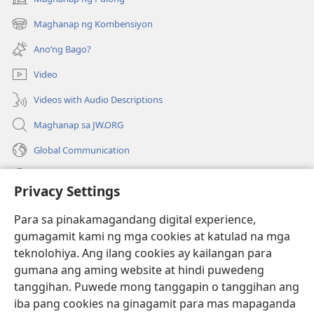
(may
bubukas
Maghanap ng Kombensiyon
(may
na
bubukas
bagong
Ano’ng Bago?
na
window)
bagong
Video
window)
Videos with Audio Descriptions
Maghanap sa JW.ORG
Global Communication
Help
Privacy Settings
Donasyon
(may
Para sa pinakamagandang digital experience,
bubukas
gumagamit kami ng mga cookies at katulad na mga
na
Watchtower ONLINE LIBRARY™
teknolohiya. Ang ilang cookies ay kailangan para
(may
bagong
gumana ang aming website at hindi puwedeng
bubukas
window)
®
JW Hub
na
tanggihan. Puwede mong tanggapin o tanggihan ang
(may
bagong
bubukas
iba pang cookies na ginagamit para mas mapaganda
window)
®
JW Library
na