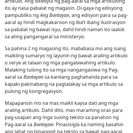
artikulo. Ang iskedyul ng pag-aaral sa mga artikulong
ito ay nasa pabalat ng magasin. Di-gaya ng edisyong
pampubliko ng
Ang Bantayan,
ang edisyon para sa pag-
aaral ay hindi magkakaroon ng iba’t ibang ilustrasyon
sa pabalat ng bawat isyu, dahil hindi naman ito iaalok
sa ating pangangaral sa ministeryo.
Sa pahina 2 ng magasing ito, mababasa mo ang isang
maikling sumaryo ng layunin ng bawat araling artikulo
o serye at talaan ng mga pangalawahing artikulo.
Malaking tulong ito sa mga nangangasiwa ng Pag-
aaral sa
Bantayan
sa kanilang paghahanda para sa
kapaki-pakinabang na pagtalakay sa mga artikulo sa
pulong ng kongregasyon.
Mapapansin mo na mas maikli kaysa dati ang mga
araling artikulo. Dahil dito, mas maraming oras para
pag-usapan ang mga susing teksto sa panahon ng
Pag-aaral sa
Bantayan.
Pinasisigla ka naming basahin
ang lahat ng binanggit na teksto sa bawat pag-aaral.