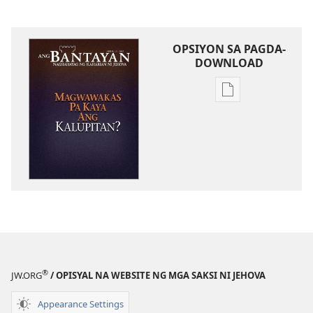
OPSIYON SA PAGDA-
DOWNLOAD
Opsiyon
sa
pagda-
download
ng
publikasyon
ANG
BANTAYAN
—
EDISYON
PARA
®
JW.ORG
/ OPISYAL NA WEBSITE NG MGA SAKSI NI JEHOVA
SA
PAG-
Appearance Settings