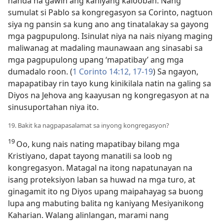
handa na gawin ang kaniyang kalooban. Nang
sumulat si Pablo sa kongregasyon sa Corinto, nagtuon
siya ng pansin sa kung ano ang tinatalakay sa gayong
mga pagpupulong. Isinulat niya na nais niyang maging
maliwanag at madaling maunawaan ang sinasabi sa
mga pagpupulong upang ‘mapatibay’ ang mga
dumadalo roon. (
1 Corinto 14:12,
17-19
) Sa ngayon,
mapapatibay rin tayo kung kinikilala natin na galing sa
Diyos na Jehova ang kaayusan ng kongregasyon at na
sinusuportahan niya ito.
19. Bakit ka nagpapasalamat sa inyong kongregasyon?
19
Oo, kung nais nating mapatibay bilang mga
Kristiyano, dapat tayong manatili sa loob ng
kongregasyon. Matagal na itong napatunayan na
isang proteksiyon laban sa huwad na mga turo, at
ginagamit ito ng Diyos upang maipahayag sa buong
lupa ang mabuting balita ng kaniyang Mesiyanikong
Kaharian. Walang alinlangan, marami nang