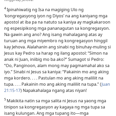
4
Ipinahiwatig ng Isa na magiging Ulo ng
‘kongregasyong iyon ng Diyos’ na ang kaniyang mga
apostol at iba pa na natuto sa kaniya ay magkakaroon
ng espesipikong mga pananagutan sa kongregasyon.
Na gawin ang ano? Ang isang mahalagang atas ay
turuan ang mga miyembro ng kongregasyon hinggil
kay Jehova. Alalahanin ang sinabi ng binuhay-muling si
Jesus kay Pedro sa harap ng ilang apostol: “Simon na
anak ni Juan, iniibig mo ba ako?” Sumagot si Pedro:
“Oo, Panginoon, alam mong may pagmamahal ako sa
iyo.” Sinabi ni Jesus sa kaniya: “Pakainin mo ang aking
mga kordero. . . . Pastulan mo ang aking maliliit na
tupa. . . . Pakainin mo ang aking maliliit na tupa.” (
Juan
21:15-17
) Napakahalaga ngang atas niyan!
5
Makikita natin sa mga salita ni Jesus na yaong mga
tinipon sa kongregasyon ay kagaya ng mga tupa sa
isang kulungan. Ang mga tupang ito​—mga