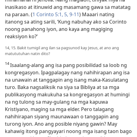
inasikaso at itinuwid ang masamang gawa sa matatag
na paraan. (
1 Corinto 5:1,
5,
9-11
) Maaari nating
itanong sa ating sarili, ‘Kung nabuhay ako sa Corinto
noong panahong iyon, ano kaya ang magiging
reaksiyon ko?’
14, 15. Bakit tumigil ang ilan sa pagsunod kay Jesus, at ano ang
matututuhan natin dito?
14
Isaalang-alang ang isa pang posibilidad sa loob ng
kongregasyon. Ipagpalagay nang nahihirapan ang isa
na unawain at tanggapin ang isang maka-Kasulatang
turo. Baka nagsaliksik na siya sa Bibliya at sa mga
publikasyong makukuha sa kongregasyon at humingi
na ng tulong sa may-gulang na mga kapuwa
Kristiyano, maging sa mga elder. Pero talagang
nahihirapan siyang maunawaan o tanggapin ang
turong iyon. Ano ang posible niyang gawin? May
kahawig itong pangyayari noong mga isang taon bago