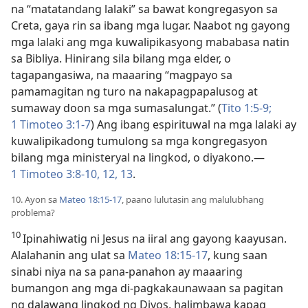
na “matatandang lalaki” sa bawat kongregasyon sa
Creta, gaya rin sa ibang mga lugar. Naabot ng gayong
mga lalaki ang mga kuwalipikasyong mababasa natin
sa Bibliya. Hinirang sila bilang mga elder, o
tagapangasiwa, na maaaring “magpayo sa
pamamagitan ng turo na nakapagpapalusog at
sumaway doon sa mga sumasalungat.” (
Tito 1:5-9;
1 Timoteo 3:1-7
) Ang ibang espirituwal na mga lalaki ay
kuwalipikadong tumulong sa mga kongregasyon
bilang mga ministeryal na lingkod, o diyakono.​—
1 Timoteo 3:8-10,
12, 13
.
10. Ayon sa
Mateo 18:15-17
, paano lulutasin ang malulubhang
problema?
10
Ipinahiwatig ni Jesus na iiral ang gayong kaayusan.
Alalahanin ang ulat sa
Mateo 18:15-17
, kung saan
sinabi niya na sa pana-panahon ay maaaring
bumangon ang mga di-pagkakaunawaan sa pagitan
ng dalawang lingkod ng Diyos, halimbawa kapag