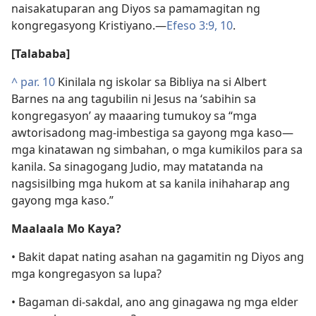
naisakatuparan ang Diyos sa pamamagitan ng
kongregasyong Kristiyano.​—
Efeso 3:9, 10
.
[Talababa]
^
par. 10
Kinilala ng iskolar sa Bibliya na si Albert
Barnes na ang tagubilin ni Jesus na ‘sabihin sa
kongregasyon’ ay maaaring tumukoy sa “mga
awtorisadong mag-imbestiga sa gayong mga kaso​—
mga kinatawan ng simbahan, o mga kumikilos para sa
kanila. Sa sinagogang Judio, may matatanda na
nagsisilbing mga hukom at sa kanila inihaharap ang
gayong mga kaso.”
Maalaala Mo Kaya?
• Bakit dapat nating asahan na gagamitin ng Diyos ang
mga kongregasyon sa lupa?
• Bagaman di-sakdal, ano ang ginagawa ng mga elder