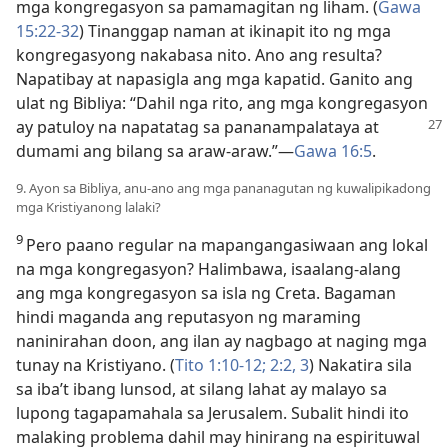
mga kongregasyon sa pamamagitan ng liham. (
Gawa
15:22-32
) Tinanggap naman at ikinapit ito ng mga
kongregasyong nakabasa nito. Ano ang resulta?
Napatibay at napasigla ang mga kapatid. Ganito ang
ulat ng Bibliya: “Dahil nga rito, ang mga kongregasyon
ay patuloy na napatatag sa pananampalataya at
dumami ang bilang sa araw-araw.”​—
Gawa 16:5
.
9. Ayon sa Bibliya, anu-ano ang mga pananagutan ng kuwalipikadong
mga Kristiyanong lalaki?
9
Pero paano regular na mapangangasiwaan ang lokal
na mga kongregasyon? Halimbawa, isaalang-alang
ang mga kongregasyon sa isla ng Creta. Bagaman
hindi maganda ang reputasyon ng maraming
naninirahan doon, ang ilan ay nagbago at naging mga
tunay na Kristiyano. (
Tito 1:10-12;
2:2, 3
) Nakatira sila
sa iba’t ibang lunsod, at silang lahat ay malayo sa
lupong tagapamahala sa Jerusalem. Subalit hindi ito
malaking problema dahil may hinirang na espirituwal