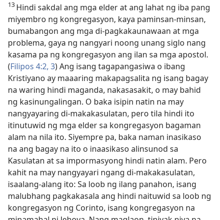
13
Hindi sakdal ang mga elder at ang lahat ng iba pang
miyembro ng kongregasyon, kaya paminsan-minsan,
bumabangon ang mga di-pagkakaunawaan at mga
problema, gaya ng nangyari noong unang siglo nang
kasama pa ng kongregasyon ang ilan sa mga apostol.
(
Filipos 4:2, 3
) Ang isang tagapangasiwa o ibang
Kristiyano ay maaaring makapagsalita ng isang bagay
na waring hindi maganda, nakasasakit, o may bahid
ng kasinungalingan. O baka isipin natin na may
nangyayaring di-makakasulatan, pero tila hindi ito
itinutuwid ng mga elder sa kongregasyon bagaman
alam na nila ito. Siyempre pa, baka naman inasikaso
na ang bagay na ito o inaasikaso alinsunod sa
Kasulatan at sa impormasyong hindi natin alam. Pero
kahit na may nangyayari ngang di-makakasulatan,
isaalang-alang ito: Sa loob ng ilang panahon, isang
malubhang pagkakasala ang hindi naituwid sa loob ng
kongregasyon ng Corinto, isang kongregasyon na
minamahal ni Jehova. Nang maglaon, tiniyak niya na