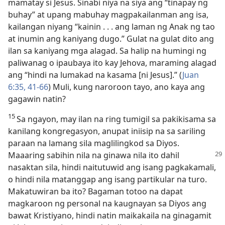
mamatay si Jesus. Sinabi niya na siya ang “tinapay ng
buhay” at upang mabuhay magpakailanman ang isa,
kailangan niyang “kainin . . . ang laman ng Anak ng tao
at inumin ang kaniyang dugo.” Gulat na gulat dito ang
ilan sa kaniyang mga alagad. Sa halip na humingi ng
paliwanag o ipaubaya ito kay Jehova, maraming alagad
ang “hindi na lumakad na kasama [ni Jesus].” (
Juan
6:35,
41-66
) Muli, kung naroroon tayo, ano kaya ang
gagawin natin?
15
Sa ngayon, may ilan na ring tumigil sa pakikisama sa
kanilang kongregasyon, anupat iniisip na sa sariling
paraan na lamang sila maglilingkod sa Diyos.
Maaaring sabihin nila na ginawa nila ito
dahil
nasaktan sila, hindi naitutuwid ang isang pagkakamali,
o hindi nila matanggap ang isang partikular na turo.
Makatuwiran ba ito? Bagaman totoo na dapat
magkaroon ng personal na kaugnayan sa Diyos ang
bawat Kristiyano, hindi natin maikakaila na ginagamit