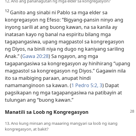
12. Ano ang pananagutan ng mga elder sa kongregasyon?
12
Ganito ang sinabi ni Pablo sa mga elder sa
kongregasyon ng Efeso: “Bigyang-pansin ninyo ang
inyong sarili at ang buong kawan, na sa kanila ay
inatasan kayo ng banal na espiritu bilang mga
tagapangasiwa, upang magpastol sa kongregasyon
ng Diyos, na binili niya ng dugo ng kaniyang sariling
Anak.” (
Gawa 20:28
) Sa ngayon, ang mga
tagapangasiwa sa kongregasyon ay hinihirang “upang
magpastol sa kongregasyon ng Diyos.” Gagawin nila
ito sa maibiging paraan, anupat hindi
namamanginoon sa kawan. (
1 Pedro 5:2, 3
) Dapat
pagsikapan ng mga tagapangasiwa na patibayin at
tulungan ang “buong kawan.”
Manatili sa Loob ng Kongregasyon
13. Ano kung minsan ang maaaring mangyari sa loob ng isang
kongregasyon, at bakit?