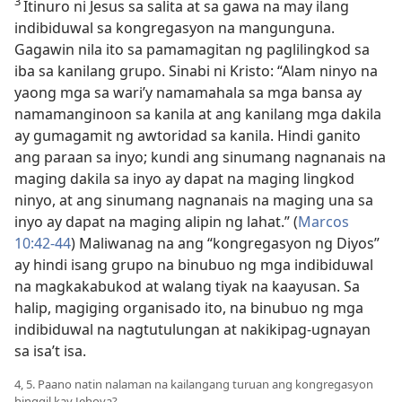
3
Itinuro ni Jesus sa salita at sa gawa na may ilang
indibiduwal sa kongregasyon na mangunguna.
Gagawin nila ito sa pamamagitan ng paglilingkod sa
iba sa kanilang grupo. Sinabi ni Kristo: “Alam ninyo na
yaong mga sa wari’y namamahala sa mga bansa ay
namamanginoon sa kanila at ang kanilang mga dakila
ay gumagamit ng awtoridad sa kanila. Hindi ganito
ang paraan sa inyo; kundi ang sinumang nagnanais na
maging dakila sa inyo ay dapat na maging lingkod
ninyo, at ang sinumang nagnanais na maging una sa
inyo ay dapat na maging alipin ng lahat.” (
Marcos
10:42-44
) Maliwanag na ang “kongregasyon ng Diyos”
ay hindi isang grupo na binubuo ng mga indibiduwal
na magkakabukod at walang tiyak na kaayusan. Sa
halip, magiging organisado ito, na binubuo ng mga
indibiduwal na nagtutulungan at nakikipag-ugnayan
sa isa’t isa.
4, 5. Paano natin nalaman na kailangang turuan ang kongregasyon
hinggil kay Jehova?