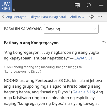
JW.ORG
Mag-
log
Baguhin
Maghana
IPA
In
ang
sa
AN
Ang Bantayan—Edisyon Para sa Pag-aaral | Abril 15, 2007
(may
wika
JW.ORG
ME
bubukas
ng
BASAHIN SA WIKANG
na
site
bagong
Patibayin ang Kongregasyon
window)
“Ang kongregasyon . . . ay nagkaroon ng isang yugto
ng kapayapaan, anupat napatitibay.”​—
GAWA 9:31
.
1. Anu-anong tanong ang maaaring ibangon hinggil sa
“kongregasyon ng Diyos”?
NOONG araw ng Pentecostes 33 C.E., kinilala ni Jehova
ang isang grupo ng mga alagad ni Kristo bilang isang
bagong bansa, ang “Israel ng Diyos.” (
Galacia 6:16
) Ang
mga Kristiyano ring ito na pinahiran ng espiritu ay
naging “kongregasyon ng Diyos,” na siyang tawag sa