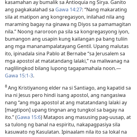
kasamahan ay bumalik sa Antioquia ng Sirya. Ganito
ang pagkakalahad sa
Gawa 14:27
: “Nang makarating
sila at matipon ang kongregasyon, inilahad nila ang
maraming bagay na ginawa ng Diyos sa pamamagitan
nila.” Noong naroroon pa sila sa kongregasyong iyon,
bumangon ang usapin kung kailangan pa bang tuliin
ang mga mananampalatayang Gentil. Upang malutas
ito, ipinadala sina Pablo at Bernabe “sa Jerusalem sa
mga apostol at matatandang lalaki,” na maliwanag na
naglilingkod bilang lupong tagapamahala noon.​—
Gawa 15:1-3
.
8
Ang Kristiyanong elder na si Santiago, ang kapatid sa
ina ni Jesus pero hindi isang apostol, ang nangasiwa
nang “ang mga apostol at ang matatandang lalaki ay
[magtipon] upang tingnan ang tungkol sa bagay na
ito.” (
Gawa 15:6
) Matapos ang masusing pag-uusap, at
sa tulong ng banal na espiritu, nakapagpasiya sila
kasuwato ng Kasulatan. Ipinaalam nila ito sa lokal na