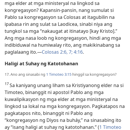
mga elder at mga ministeryal na lingkod sa
kongregasyon? Kapansin-pansin, nang sumulat si
Pablo sa kongregasyon sa Colosas at itagubilin na
ipabasa rin ang sulat sa Laodicea, sinabi niya ang
tungkol sa mga “nakaugat at itinatayo [kay Kristo].”
Ang mga nasa loob ng kongregasyon, hindi ang mga
indibiduwal na humiwalay rito, ang makikinabang sa
paglalaang ito.​—
Colosas 2:6, 7;
4:16
.
Haligi at Suhay ng Katotohanan
17. Ano ang sinasabi ng
1 Timoteo 3:15
hinggil sa kongregasyon?
17
Sa kaniyang unang liham sa Kristiyanong elder na si
Timoteo, binanggit ni apostol Pablo ang mga
kuwalipikasyon ng mga elder at mga ministeryal na
lingkod sa lokal na mga kongregasyon. Pagkatapos na
pagkatapos nito, binanggit ni Pablo ang
“kongregasyon ng Diyos na buháy,” na sinasabing ito
ay “isang haligi at suhay ng katotohanan.” (
1 Timoteo