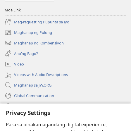
AARAL
Abril 15,
Mga Link
2007
Mag-request ng Pupunta sa Iyo
Maghanap ng Pulong
(may
bubukas
Maghanap ng Kombensiyon
(may
na
bubukas
bagong
Ano’ng Bago?
na
window)
bagong
Video
window)
Videos with Audio Descriptions
Maghanap sa JW.ORG
Global Communication
Help
Privacy Settings
Donasyon
(may
Para sa pinakamagandang digital experience,
bubukas