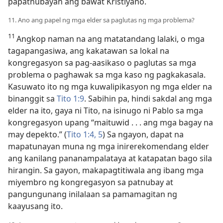
papatnubayan ang bawat Kristiyano.
11. Ano ang papel ng mga elder sa paglutas ng mga problema?
11
Angkop naman na ang matatandang lalaki, o mga
tagapangasiwa, ang kakatawan sa lokal na
kongregasyon sa pag-aasikaso o paglutas sa mga
problema o paghawak sa mga kaso ng pagkakasala.
Kasuwato ito ng mga kuwalipikasyon ng mga elder na
binanggit sa
Tito 1:9
. Sabihin pa, hindi sakdal ang mga
elder na ito, gaya ni Tito, na isinugo ni Pablo sa mga
kongregasyon upang “maituwid . . . ang mga bagay na
may depekto.” (
Tito 1:4, 5
) Sa ngayon, dapat na
mapatunayan muna ng mga inirerekomendang elder
ang kanilang pananampalataya at katapatan bago sila
hirangin. Sa gayon, makapagtitiwala ang ibang mga
miyembro ng kongregasyon sa patnubay at
pangungunang inilalaan sa pamamagitan ng
kaayusang ito.