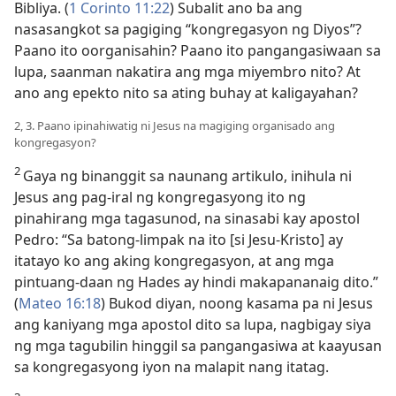
Bibliya. (
1 Corinto 11:22
) Subalit ano ba ang
nasasangkot sa pagiging “kongregasyon ng Diyos”?
Paano ito oorganisahin? Paano ito pangangasiwaan sa
lupa, saanman nakatira ang mga miyembro nito? At
ano ang epekto nito sa ating buhay at kaligayahan?
2, 3. Paano ipinahiwatig ni Jesus na magiging organisado ang
kongregasyon?
2
Gaya ng binanggit sa naunang artikulo, inihula ni
Jesus ang pag-iral ng kongregasyong ito ng
pinahirang mga tagasunod, na sinasabi kay apostol
Pedro: “Sa batong-limpak na ito [si Jesu-Kristo] ay
itatayo ko ang aking kongregasyon, at ang mga
pintuang-daan ng Hades ay hindi makapananaig dito.”
(
Mateo 16:18
) Bukod diyan, noong kasama pa ni Jesus
ang kaniyang mga apostol dito sa lupa, nagbigay siya
ng mga tagubilin hinggil sa pangangasiwa at kaayusan
sa kongregasyong iyon na malapit nang itatag.