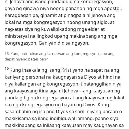
ni Jehova ang isang pandaigdig na kongregasyon,
gaya ng ginawa niya noong panahon ng mga apostol.
Karagdagan pa, ginamit at pinagpala ni Jehova ang
lokal na mga kongregasyon noong unang siglo, at
nag-atas siya ng kuwalipikadong mga elder at
ministeryal na lingkod upang makinabang ang mga
kongregasyon. Ganiyan din sa ngayon.
16. Kung natutukso ang isa na iwan ang kongregasyon, ano ang
dapat niyang pag-isipan?
16
Kung inaakala ng isang Kristiyano na sapat na ang
kaniyang personal na kaugnayan sa Diyos at hindi na
niya kailangan ang kongregasyon, tinatanggihan niya
ang kaayusang itinalaga ni Jehova​—ang kaayusan ng
pandaigdig na kongregasyon at ang kaayusan ng lokal
na mga kongregasyon ng bayan ng Diyos. Kung
sasambahin ng isa ang Diyos sa sarili niyang paraan o
makikisama sa ilang indibiduwal lamang, paano siya
makikinabang sa inilaang kaayusan may kaugnayan sa