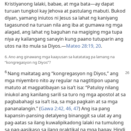
Kristiyanong lalaki, babae, at mga bata—​ay dapat
turuan tungkol kay Jehova at pastulang mabuti. Bukod
diyan, yamang iniutos ni Jesus sa lahat ng kaniyang
tagasunod na turuan nila ang iba at gumawa ng mga
alagad, ang lahat ng baguhan na magiging mga tupa
niya ay kailangang sanayin kung paano tutuparin ang
utos na ito mula sa Diyos.​—
Mateo 28:19, 20
.
6. Ano ang ginawang mga kaayusan sa katatatag pa lamang na
“kongregasyon ng Diyos”?
6
Nang maitatag ang “kongregasyon ng
Diyos,” ang
mga miyembro nito ay regular na nagtitipon upang
matuto at magpatibayan sa isa’t isa: “Patuloy nilang
iniukol ang kanilang sarili sa turo ng mga apostol at sa
pagbabahagi sa isa’t isa, sa mga pagkain at sa mga
pananalangin.” (
Gawa 2:42,
46, 47
) Ang isa pang
kapansin-pansing detalyeng binanggit sa ulat ay ang
pag-aatas sa ilang kuwalipikadong lalaki na tumulong
sa pag-aasikaso sa ilang praktikal na mga bagay. Hindi