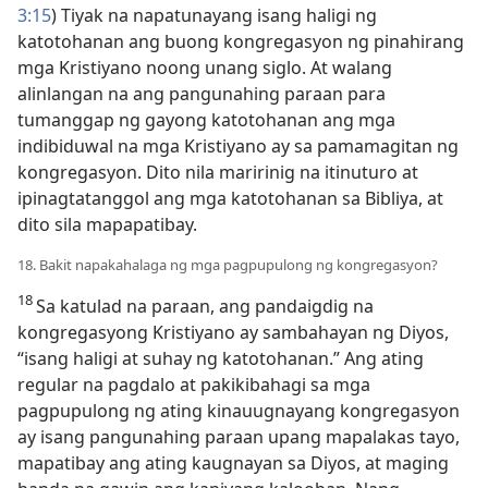
3:15
) Tiyak na napatunayang isang haligi ng
katotohanan ang buong kongregasyon ng pinahirang
mga Kristiyano noong unang siglo. At walang
alinlangan na ang pangunahing paraan para
tumanggap ng gayong katotohanan ang mga
indibiduwal na mga Kristiyano ay sa pamamagitan ng
kongregasyon. Dito nila maririnig na itinuturo at
ipinagtatanggol ang mga katotohanan sa Bibliya, at
dito sila mapapatibay.
18. Bakit napakahalaga ng mga pagpupulong ng kongregasyon?
18
Sa katulad na paraan, ang pandaigdig na
kongregasyong Kristiyano ay sambahayan ng Diyos,
“isang haligi at suhay ng katotohanan.” Ang ating
regular na pagdalo at pakikibahagi sa mga
pagpupulong ng ating kinauugnayang kongregasyon
ay isang pangunahing paraan upang mapalakas tayo,
mapatibay ang ating kaugnayan sa Diyos, at maging