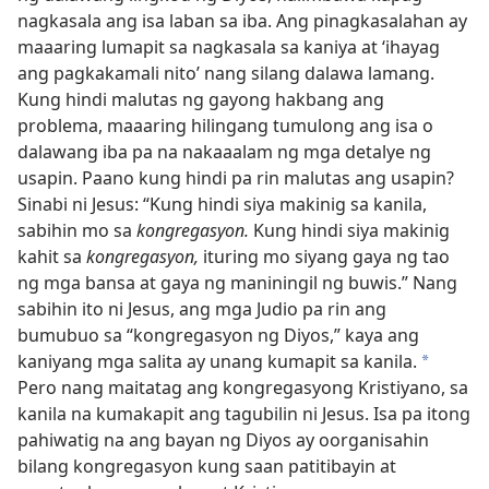
nagkasala ang isa laban sa iba. Ang pinagkasalahan ay
maaaring lumapit sa nagkasala sa kaniya at ‘ihayag
ang pagkakamali nito’ nang silang dalawa lamang.
Kung hindi malutas ng gayong hakbang ang
problema, maaaring hilingang tumulong ang isa o
dalawang iba pa na nakaaalam ng mga detalye ng
usapin. Paano kung hindi pa rin malutas ang usapin?
Sinabi ni Jesus: “Kung hindi siya makinig sa kanila,
sabihin mo sa
kongregasyon.
Kung hindi siya makinig
kahit sa
kongregasyon,
ituring mo siyang gaya ng tao
ng mga bansa at gaya ng maniningil ng buwis.” Nang
sabihin ito ni Jesus, ang mga Judio pa rin ang
bumubuo sa “kongregasyon ng Diyos,” kaya ang
kaniyang mga salita ay unang kumapit sa kanila.
*
Pero nang maitatag ang kongregasyong Kristiyano, sa
kanila na kumakapit ang tagubilin ni Jesus. Isa pa itong
pahiwatig na ang bayan ng Diyos ay oorganisahin
bilang kongregasyon kung saan patitibayin at