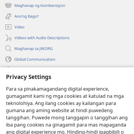
bubukas
Maghanap ng Kombensiyon
(may
na
bubukas
bagong
Ano’ng Bago?
na
window)
bagong
Video
window)
Videos with Audio Descriptions
Maghanap sa JW.ORG
Global Communication
Help
Privacy Settings
Donasyon
(may
Para sa pinakamagandang digital experience,
bubukas
gumagamit kami ng mga cookies at katulad na mga
na
Watchtower ONLINE LIBRARY™
teknolohiya. Ang ilang cookies ay kailangan para
(may
bagong
gumana ang aming website at hindi puwedeng
bubukas
window)
®
JW Hub
na
tanggihan. Puwede mong tanggapin o tanggihan ang
(may
bagong
bubukas
iba pang cookies na ginagamit para mas mapaganda
window)
®
JW Library
na
ang digital experience mo. Hinding-hindi ipagbibili o