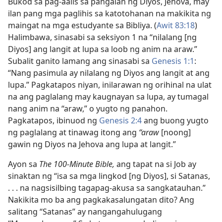
Bukod sa pag-aalis sa pangalan ng Diyos, Jehova, may
ilan pang mga paglihis sa katotohanan na makikita ng
maingat na mga estudyante sa Bibliya. (
Awit 83:18
)
Halimbawa, sinasabi sa seksiyon 1 na “nilalang [ng
Diyos] ang langit at lupa sa loob ng anim na araw.”
Subalit ganito lamang ang sinasabi sa
Genesis 1:1
:
“Nang pasimula ay nilalang ng Diyos ang langit at ang
lupa.” Pagkatapos niyan, inilarawan ng orihinal na ulat
na ang paglalang may kaugnayan sa lupa, ay tumagal
nang anim na “araw,” o yugto ng panahon.
Pagkatapos, ibinuod ng
Genesis 2:4
ang buong yugto
ng paglalang at tinawag itong ang
“araw
[noong]
gawin ng Diyos na Jehova ang lupa at langit.”
Ayon sa
The 100-Minute Bible,
ang tapat na si Job ay
sinaktan ng “isa sa mga lingkod [ng Diyos], si Satanas,
. . . na nagsisilbing tagapag-akusa sa sangkatauhan.”
Nakikita mo ba ang pagkakasalungatan dito? Ang
salitang “Satanas” ay nangangahulugang