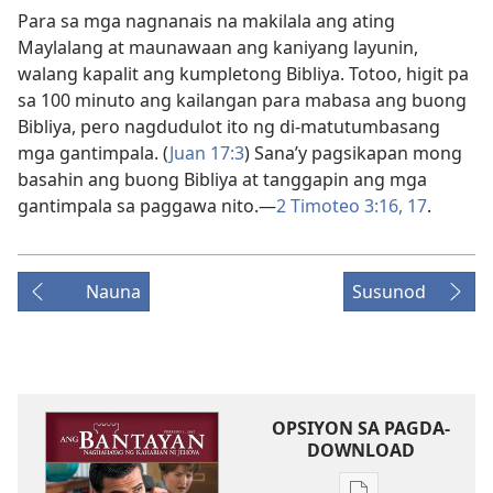
Para sa mga nagnanais na makilala ang ating
Maylalang at maunawaan ang kaniyang layunin,
walang kapalit ang kumpletong Bibliya. Totoo, higit pa
sa 100 minuto ang kailangan para mabasa ang buong
Bibliya, pero nagdudulot ito ng di-matutumbasang
mga gantimpala. (
Juan 17:3
) Sana’y pagsikapan mong
basahin ang buong Bibliya at tanggapin ang mga
gantimpala sa paggawa nito.​—
2 Timoteo 3:16, 17
.
Nauna
Susunod
OPSIYON SA PAGDA-
DOWNLOAD