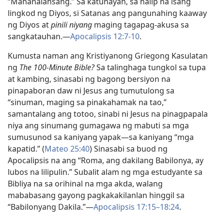
“Mananalansang.” Sa katunayan, sa halip na isang
lingkod ng Diyos, si Satanas ang pangunahing kaaway
ng Diyos at
pinili niyang
maging tagapag-akusa sa
sangkatauhan.​—
Apocalipsis 12:7-10
.
Kumusta naman ang Kristiyanong Griegong Kasulatan
ng
The 100-Minute Bible?
Sa talinghaga tungkol sa tupa
at kambing, sinasabi ng bagong bersiyon na
pinapaboran daw ni Jesus ang tumutulong sa
“sinuman, maging sa pinakahamak na tao,”
samantalang ang totoo, sinabi ni Jesus na pinagpapala
niya ang sinumang gumagawa ng mabuti sa mga
sumusunod sa kaniyang yapak​—sa kaniyang “mga
kapatid.” (
Mateo 25:40
) Sinasabi sa buod ng
Apocalipsis na ang “Roma, ang dakilang Babilonya, ay
lubos na lilipulin.” Subalit alam ng mga estudyante sa
Bibliya na sa orihinal na mga akda, walang
mababasang gayong pagkakakilanlan hinggil sa
“Babilonyang Dakila.”​—
Apocalipsis 17:15–18:24
.