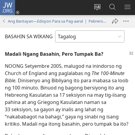
JW.ORG
Mag-
log
Baguhin
Maghana
IPA
In
ang
sa
AN
Ang Bantayan—Edisyon Para sa Pag-aaral | Pebrero 1, 2007
(may
wika
JW.ORG
ME
bubukas
ng
BASAHIN SA WIKANG
na
site
bagong
Madali Ngang Basahin, Pero Tumpak Ba?
window)
NOONG Setyembre 2005, malugod na inindorso ng
Church of England ang paglalabas ng
The 100-Minute
Bible.
Dinisenyo ang Bibliyang ito para mabasa sa loob
ng 100 minuto. Binuod ng bagong bersiyong ito ang
Hebreong Kasulatan sa 17 seksiyon na may tig-iisang
pahina at ang Griegong Kasulatan naman sa
33 seksiyon, sa gayon ay inalis ang lahat ng
“nakababagot na bahagi,” gaya ng sinabi ng isang
kritiko. Madali nga itong basahin, pero tumpak ba ito?