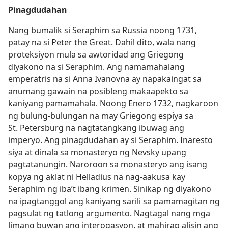
Pinagdudahan
Nang bumalik si Seraphim sa Russia noong 1731,
patay na si Peter the Great. Dahil dito, wala nang
proteksiyon mula sa awtoridad ang Griegong
diyakono na si Seraphim. Ang namamahalang
emperatris na si Anna Ivanovna ay napakaingat sa
anumang gawain na posibleng makaapekto sa
kaniyang pamamahala. Noong Enero 1732, nagkaroon
ng bulung-bulungan na may Griegong espiya sa
St. Petersburg na nagtatangkang ibuwag ang
imperyo. Ang pinagdudahan ay si Seraphim. Inaresto
siya at dinala sa monasteryo ng Nevsky upang
pagtatanungin. Naroroon sa monasteryo ang isang
kopya ng aklat ni Helladius na nag-aakusa kay
Seraphim ng iba’t ibang krimen. Sinikap ng diyakono
na ipagtanggol ang kaniyang sarili sa pamamagitan ng
pagsulat ng tatlong argumento. Nagtagal nang mga
limang buwan ang interogasyon, at mahirap alisin ang