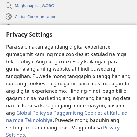
Maghanap sa JW.ORG
Global Communication
Help
Privacy Settings
Donasyon
(may
Para sa pinakamagandang digital experience,
bubukas
gumagamit kami ng mga cookies at katulad na mga
na
Watchtower ONLINE LIBRARY™
teknolohiya. Ang ilang cookies ay kailangan para
(may
bagong
gumana ang aming website at hindi puwedeng
bubukas
window)
®
JW Hub
na
tanggihan. Puwede mong tanggapin o tanggihan ang
(may
bagong
bubukas
iba pang cookies na ginagamit para mas mapaganda
window)
®
JW Library
na
ang digital experience mo. Hinding-hindi ipagbibili o
bagong
gagamitin sa marketing ang alinmang bahagi ng data
window)
®
Watchtower Library
na ito. Para sa karagdagang impormasyon, basahin
ang
Global Policy sa Paggamit ng Cookies at Katulad
na mga Teknolohiya
. Puwede mong baguhin ang
settings mo anumang oras. Magpunta sa
Privacy
Copyright
© 2026 Watch Tower Bible and Tract Society of Pennsylvania.
Settings
.