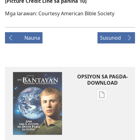
[Picture Credit Line sa pahina 10]
Mga larawan: Courtesy American Bible Society
Nauna
Susunod
OPSIYON SA PAGDA-
DOWNLOAD
Opsiyon
sa
pagda-
download
ng
publikasyon