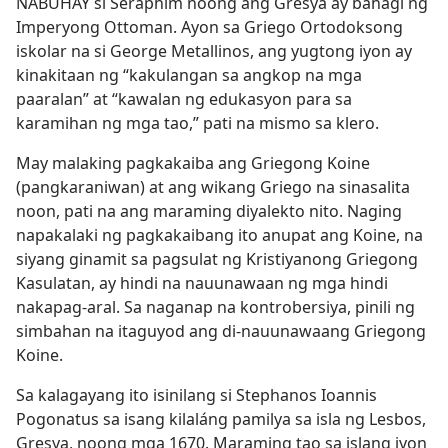
NABUHAY si Seraphim noong ang Gresya ay bahagi ng
Imperyong Ottoman. Ayon sa Griego Ortodoksong
iskolar na si George Metallinos, ang yugtong iyon ay
kinakitaan ng “kakulangan sa angkop na mga
paaralan” at “kawalan ng edukasyon para sa
karamihan ng mga tao,” pati na mismo sa klero.
May malaking pagkakaiba ang Griegong Koine
(pangkaraniwan) at ang wikang Griego na sinasalita
noon, pati na ang maraming diyalekto nito. Naging
napakalaki ng pagkakaibang ito anupat ang Koine, na
siyang ginamit sa pagsulat ng Kristiyanong Griegong
Kasulatan, ay hindi na nauunawaan ng mga hindi
nakapag-aral. Sa naganap na kontrobersiya, pinili ng
simbahan na itaguyod ang di-nauunawaang Griegong
Koine.
Sa kalagayang ito isinilang si Stephanos Ioannis
Pogonatus sa isang kilaláng pamilya sa isla ng Lesbos,
Gresya, noong mga 1670. Maraming tao sa islang iyon