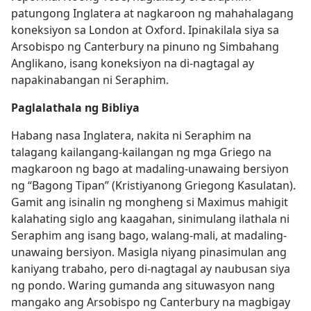
patungong Inglatera at nagkaroon ng mahahalagang
koneksiyon sa London at Oxford. Ipinakilala siya sa
Arsobispo ng Canterbury na pinuno ng Simbahang
Anglikano, isang koneksiyon na di-nagtagal ay
napakinabangan ni Seraphim.
Paglalathala ng Bibliya
Habang nasa Inglatera, nakita ni Seraphim na
talagang kailangang-kailangan ng mga Griego na
magkaroon ng bago at madaling-unawaing bersiyon
ng “Bagong Tipan” (Kristiyanong Griegong Kasulatan).
Gamit ang isinalin ng mongheng si Maximus mahigit
kalahating siglo ang kaagahan, sinimulang ilathala ni
Seraphim ang isang bago, walang-mali, at madaling-
unawaing bersiyon. Masigla niyang pinasimulan ang
kaniyang trabaho, pero di-nagtagal ay naubusan siya
ng pondo. Waring gumanda ang situwasyon nang
mangako ang Arsobispo ng Canterbury na magbigay