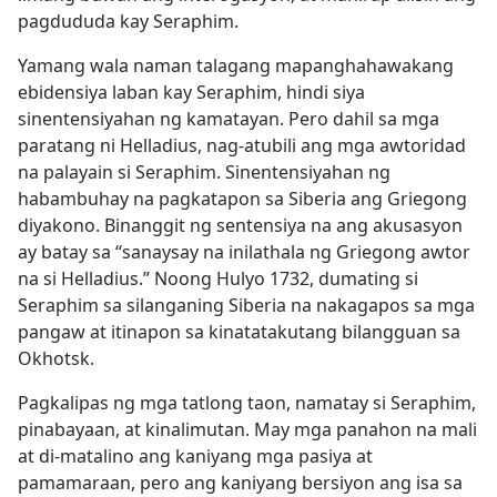
pagdududa kay Seraphim.
Yamang wala naman talagang mapanghahawakang
ebidensiya laban kay Seraphim, hindi siya
sinentensiyahan ng kamatayan. Pero dahil sa mga
paratang ni Helladius, nag-atubili ang mga awtoridad
na palayain si Seraphim. Sinentensiyahan ng
habambuhay na pagkatapon sa Siberia ang Griegong
diyakono. Binanggit ng sentensiya na ang akusasyon
ay batay sa “sanaysay na inilathala ng Griegong awtor
na si Helladius.” Noong Hulyo 1732, dumating si
Seraphim sa silanganing Siberia na nakagapos sa mga
pangaw at itinapon sa kinatatakutang bilangguan sa
Okhotsk.
Pagkalipas ng mga tatlong taon, namatay si Seraphim,
pinabayaan, at kinalimutan. May mga panahon na mali
at di-matalino ang kaniyang mga pasiya at
pamamaraan, pero ang kaniyang bersiyon ang isa sa