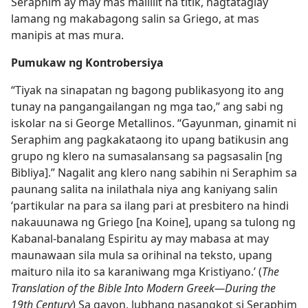
Seraphim ay may mas maliliit na titik, nagtataglay
lamang ng makabagong salin sa Griego, at mas
manipis at mas mura.
Pumukaw ng Kontrobersiya
“Tiyak na sinapatan ng bagong publikasyong ito ang
tunay na pangangailangan ng mga tao,” ang sabi ng
iskolar na si George Metallinos. “Gayunman, ginamit ni
Seraphim ang pagkakataong ito upang batikusin ang
grupo ng klero na sumasalansang sa pagsasalin [ng
Bibliya].” Nagalit ang klero nang sabihin ni Seraphim sa
paunang salita na inilathala niya ang kaniyang salin
‘partikular na para sa ilang pari at presbitero na hindi
nakauunawa ng Griego [na Koine], upang sa tulong ng
Kabanal-banalang Espiritu ay may mabasa at may
maunawaan sila mula sa orihinal na teksto, upang
maituro nila ito sa karaniwang mga Kristiyano.’ (
The
Translation of the Bible Into Modern Greek​—During the
19th Century
) Sa gayon, lubhang nasangkot si Seraphim