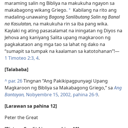
maraming salin ng Bibliya na makukuha ngayon sa
makabagong wikang Griego.
Kabilang na rito ang
*
madaling-unawaing
Bagong Sanlibutang Salin ng Banal
na Kasulatan,
na makukuha rin sa iba pang wika.
Kaylaki ng ating pasasalamat na iningatan ng Diyos na
Jehova ang kaniyang Salita upang magkaroon ng
pagkakataon ang mga tao sa lahat ng dako na
“sumapit sa tumpak na kaalaman sa katotohanan”!​—
1 Timoteo 2:3, 4
.
[Talababa]
^
par. 26
Tingnan “Ang Pakikipagpunyagi Upang
Magkaroon ng Bibliya sa Makabagong Griego,” sa
Ang
Bantayan,
Nobyembre 15, 2002, pahina 26-9
.
[Larawan sa pahina 12]
Peter the Great