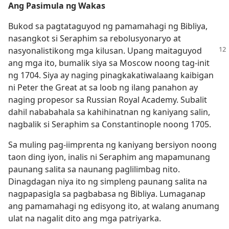
Ang Pasimula ng Wakas
Bukod sa pagtataguyod ng pamamahagi ng Bibliya,
nasangkot si Seraphim sa rebolusyonaryo at
nasyonalistikong mga kilusan. Upang
maitaguyod
ang mga ito, bumalik siya sa Moscow noong tag-init
ng 1704. Siya ay naging pinagkakatiwalaang kaibigan
ni Peter the Great at sa loob ng ilang panahon ay
naging propesor sa Russian Royal Academy. Subalit
dahil nababahala sa kahihinatnan ng kaniyang salin,
nagbalik si Seraphim sa Constantinople noong 1705.
Sa muling pag-iimprenta ng kaniyang bersiyon noong
taon ding iyon, inalis ni Seraphim ang mapamunang
paunang salita sa naunang paglilimbag nito.
Dinagdagan niya ito ng simpleng paunang salita na
nagpapasigla sa pagbabasa ng Bibliya. Lumaganap
ang pamamahagi ng edisyong ito, at walang anumang
ulat na nagalit dito ang mga patriyarka.