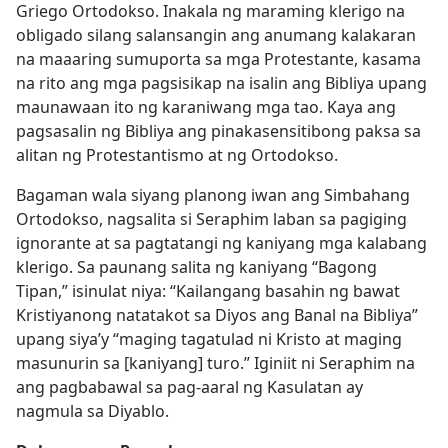
Griego Ortodokso. Inakala ng maraming klerigo na
obligado silang salansangin ang anumang kalakaran
na maaaring sumuporta sa mga Protestante, kasama
na rito ang mga pagsisikap na isalin ang Bibliya upang
maunawaan ito ng karaniwang mga tao. Kaya ang
pagsasalin ng Bibliya ang pinakasensitibong paksa sa
alitan ng Protestantismo at ng Ortodokso.
Bagaman wala siyang planong iwan ang Simbahang
Ortodokso, nagsalita si Seraphim laban sa pagiging
ignorante at sa pagtatangi ng kaniyang mga kalabang
klerigo. Sa paunang salita ng kaniyang “Bagong
Tipan,” isinulat niya: “Kailangang basahin ng bawat
Kristiyanong natatakot sa Diyos ang Banal na Bibliya”
upang siya’y “maging tagatulad ni Kristo at maging
masunurin sa [kaniyang] turo.” Iginiit ni Seraphim na
ang pagbabawal sa pag-aaral ng Kasulatan ay
nagmula sa Diyablo.