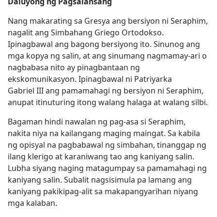
Daluyong ng Pagsalansang
Nang makarating sa Gresya ang bersiyon ni Seraphim,
nagalit ang Simbahang Griego Ortodokso.
Ipinagbawal ang bagong bersiyong ito. Sinunog ang
mga kopya ng salin, at ang sinumang nagmamay-ari o
nagbabasa nito ay pinagbantaan ng
ekskomunikasyon. Ipinagbawal ni Patriyarka
Gabriel III ang pamamahagi ng bersiyon ni Seraphim,
anupat itinuturing itong walang halaga at walang silbi.
Bagaman hindi nawalan ng pag-asa si Seraphim,
nakita niya na kailangang maging maingat. Sa kabila
ng opisyal na pagbabawal ng simbahan, tinanggap ng
ilang klerigo at karaniwang tao ang kaniyang salin.
Lubha siyang naging matagumpay sa pamamahagi ng
kaniyang salin. Subalit nagsisimula pa lamang ang
kaniyang pakikipag-alit sa makapangyarihan niyang
mga kalaban.