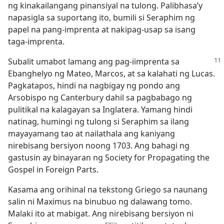
ng kinakailangang pinansiyal na tulong. Palibhasa’y
napasigla sa suportang ito, bumili si Seraphim ng
papel na pang-imprenta at nakipag-usap sa isang
taga-imprenta.
Subalit umabot lamang ang pag-iimprenta sa
Ebanghelyo ng Mateo, Marcos, at sa kalahati ng Lucas.
Pagkatapos, hindi na nagbigay ng pondo ang
Arsobispo ng Canterbury dahil sa pagbabago ng
pulitikal na kalagayan sa Inglatera. Yamang hindi
natinag, humingi ng tulong si Seraphim sa ilang
mayayamang tao at nailathala ang kaniyang
nirebisang bersiyon noong 1703. Ang bahagi ng
gastusin ay binayaran ng Society for Propagating the
Gospel in Foreign Parts.
Kasama ang orihinal na tekstong Griego sa naunang
salin ni Maximus na binubuo ng dalawang tomo.
Malaki ito at mabigat. Ang nirebisang bersiyon ni