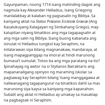
Gayunpaman, noong 1714 isang matinding dagok ang
nagmula kay Alexander Helladius, isang Griegong
manlalakbay at kalaban ng pagsasalin ng Bibliya. Sa
kaniyang aklat na
Status Præsens Ecclesiæ Græcæ
(Ang
Kasalukuyang Kalagayan ng Simbahang Griego), may-
kalupitan niyang binatikos ang mga tagapagsalin at
ang mga salin ng Bibliya. Isang buong kabanata ang
isinulat ni Helladius tungkol kay Seraphim, na
inilalarawan siya bilang magnanakaw, mandaraya, at
isang mapagpanggap na imoral at hindi marunong
bumasa’t sumulat. Totoo ba ang mga paratang na ito?
Ipinahayag ng awtor na si Stylianos Bairaktaris ang
mapananaligang opinyon ng maraming iskolar sa
pagtawag kay Seraphim bilang ‘isang manggagawa at
naliwanagang tagapanguna’ na binatikos dahil sa mas
marunong siya kaysa sa kaniyang mga kapanahon.
Subalit ang aklat ni Helladius ay umakay sa masaklap
na pagbagsak ni Seraphim.