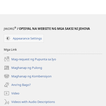
ANG
BANTAYAN
—
EDISYON
PARA
®
JW.ORG
/ OPISYAL NA WEBSITE NG MGA SAKSI NI JEHOVA
SA
PAG-
Appearance Settings
AARAL
Mayo 15,
Mga Link
2006
Mag-request ng Pupunta sa Iyo
Maghanap ng Pulong
(may
bubukas
Maghanap ng Kombensiyon
(may
na
bubukas
bagong
Ano’ng Bago?
na
window)
bagong
Video
window)
Videos with Audio Descriptions