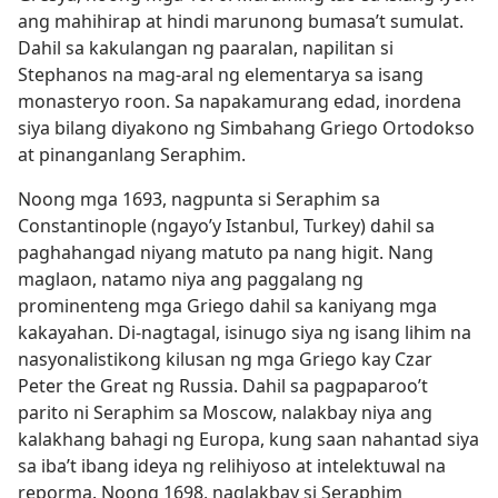
ang mahihirap at hindi marunong bumasa’t sumulat.
Dahil sa kakulangan ng paaralan, napilitan si
Stephanos na mag-aral ng elementarya sa isang
monasteryo roon. Sa napakamurang edad, inordena
siya bilang diyakono ng Simbahang Griego Ortodokso
at pinanganlang Seraphim.
Noong mga 1693, nagpunta si Seraphim sa
Constantinople (ngayo’y Istanbul, Turkey) dahil sa
paghahangad niyang matuto pa nang higit. Nang
maglaon, natamo niya ang paggalang ng
prominenteng mga Griego dahil sa kaniyang mga
kakayahan. Di-nagtagal, isinugo siya ng isang lihim na
nasyonalistikong kilusan ng mga Griego kay Czar
Peter the Great ng Russia. Dahil sa pagpaparoo’t
parito ni Seraphim sa Moscow, nalakbay niya ang
kalakhang bahagi ng Europa, kung saan nahantad siya
sa iba’t ibang ideya ng relihiyoso at intelektuwal na
reporma. Noong 1698, naglakbay si Seraphim