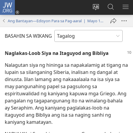
JW.ORG
Mag-
log
Baguhin
Maghana
IPA
In
ang
sa
AN
Ang Bantayan—Edisyon Para sa Pag-aaral | Mayo 15, 2006
(may
wika
JW.ORG
ME
bubukas
ng
BASAHIN SA WIKANG
na
site
bagong
Naglakas-Loob Siya na Itaguyod ang Bibliya
window)
Nalagutan siya ng hininga sa napakalamig at tigang na
lupain sa silanganing Siberia, inalisan ng dangal at
dinusta. Iilan lamang ang nakaaalaala na isa siya sa
may pangunahing papel sa pagsulong sa
espirituwalidad ng kaniyang kapuwa mga Griego. Ang
pangalan ng tagapangunang ito na winalang-bahala
ay Seraphim. Ang kaniyang paglalakas-loob na
itaguyod ang Bibliya ang isa sa naging sanhi ng
kaniyang kamatayan.