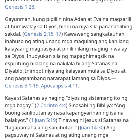
Genesis 1:28
.
Gayunman, kung pipiliin nina Adan at Eva na magsarili
at humiwalay sa Diyos, hindi na niya sila pananatilihing
sakdal. (
Genesis 2:16, 17
) Kawawang sangkatauhan,
inabuso ng ating unang mga magulang ang kanilang
kalayaang magpasiya at pinili nilang maging hiwalay
sa Diyos. Inudyukan sila ng mapaghimagsik na
espiritung nilalang na nakilala bilang Satanas na
Diyablo. Inimbot niya ang kalayaan mula sa Diyos at
ang pagsambang nararapat lamang sa Diyos.​—
Genesis 3:1-19;
Apocalipsis 4:11
.
Kaya si Satanas ay naging “diyos ng sistemang ito ng
mga bagay.” (
2 Corinto 4:4
) Sinasabi ng Bibliya: “Ang
buong sanlibutan ay nasa kapangyarihan ng isa na
balakyot.” (
1 Juan 5:19
) Tinawag ni Jesus si Satanas na
“tagapamahala ng sanlibutan.” (
Juan 14:30
) Ang
pagsuway ni Satanas at ng ating unang mga