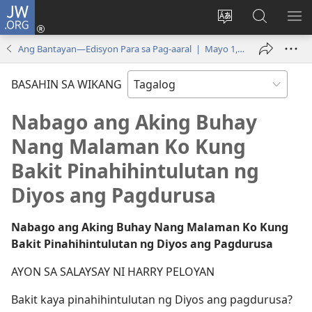
JW.ORG
Mag-
log
Baguhin
Maghana
IPA
In
ang
sa
AN
Ang Bantayan—Edisyon Para sa Pag-aaral | Mayo 1, 2006
(may
wika
JW.ORG
ME
bubukas
ng
BASAHIN SA WIKANG
na
site
bagong
Nabago ang Aking Buhay
window)
Nang Malaman Ko Kung
Bakit Pinahihintulutan ng
Diyos ang Pagdurusa
Nabago ang Aking Buhay Nang Malaman Ko Kung
Bakit Pinahihintulutan ng Diyos ang Pagdurusa
AYON SA SALAYSAY NI HARRY PELOYAN
Bakit kaya pinahihintulutan ng Diyos ang pagdurusa?