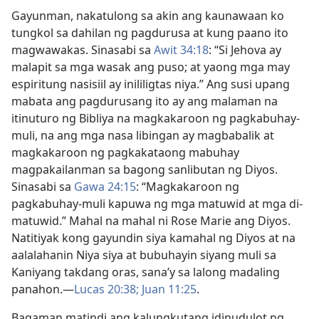
Gayunman, nakatulong sa akin ang kaunawaan ko
tungkol sa dahilan ng pagdurusa at kung paano ito
magwawakas. Sinasabi sa
Awit 34:18
: “Si Jehova ay
malapit sa mga wasak ang puso; at yaong mga may
espiritung nasisiil ay inililigtas niya.” Ang susi upang
mabata ang pagdurusang ito ay ang malaman na
itinuturo ng Bibliya na magkakaroon ng pagkabuhay-
muli, na ang mga nasa libingan ay magbabalik at
magkakaroon ng pagkakataong mabuhay
magpakailanman sa bagong sanlibutan ng Diyos.
Sinasabi sa
Gawa 24:15
: “Magkakaroon ng
pagkabuhay-muli kapuwa ng mga matuwid at mga di-
matuwid.” Mahal na mahal ni Rose Marie ang Diyos.
Natitiyak kong gayundin siya kamahal ng Diyos at na
aalalahanin Niya siya at bubuhayin siyang muli sa
Kaniyang takdang oras, sana’y sa lalong madaling
panahon.​—
Lucas 20:38;
Juan 11:25
.
Bagaman matindi ang kalungkutang idinudulot ng