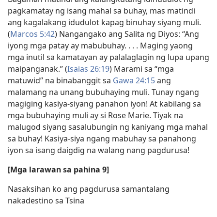
pagkamatay ng isang mahal sa buhay, mas matindi
ang kagalakang idudulot kapag binuhay siyang muli.
(
Marcos 5:42
) Nangangako ang Salita ng Diyos: “Ang
iyong mga patay ay mabubuhay. . . . Maging yaong
mga inutil sa kamatayan ay palalaglagin ng lupa upang
maipanganak.” (
Isaias 26:19
) Marami sa “mga
matuwid” na binabanggit sa
Gawa 24:15
ang
malamang na unang bubuhaying muli. Tunay ngang
magiging kasiya-siyang panahon iyon! At kabilang sa
mga bubuhaying muli ay si Rose Marie. Tiyak na
malugod siyang sasalubungin ng kaniyang mga mahal
sa buhay! Kasiya-siya ngang mabuhay sa panahong
iyon sa isang daigdig na walang nang pagdurusa!
[Mga larawan sa pahina 9]
Nasaksihan ko ang pagdurusa samantalang
nakadestino sa Tsina