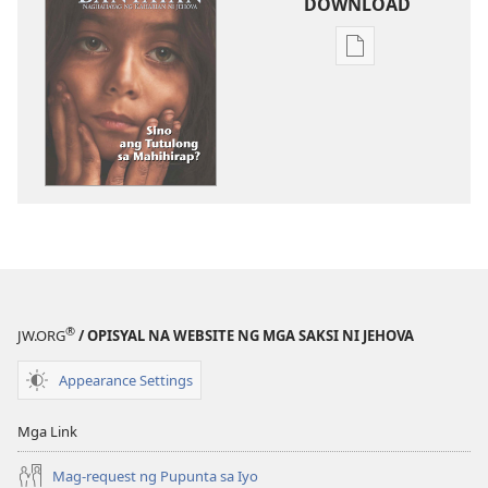
DOWNLOAD
Opsiyon
sa
pagda-
download
ng
publikasyon
ANG
BANTAYAN
—
EDISYON
PARA
®
JW.ORG
/ OPISYAL NA WEBSITE NG MGA SAKSI NI JEHOVA
SA
PAG-
Appearance Settings
AARAL
Mayo 1,
Mga Link
2006
Mag-request ng Pupunta sa Iyo