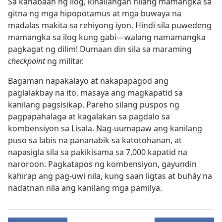
Sa kahabaan ng ilog, kinailangan nilang mamangka sa
gitna ng mga hipopotamus at mga buwaya na
madalas makita sa rehiyong iyon. Hindi sila puwedeng
mamangka sa ilog kung gabi​—walang namamangka
pagkagat ng dilim! Dumaan din sila sa maraming
checkpoint
ng militar.
Bagaman napakalayo at nakapapagod ang
paglalakbay na ito, masaya ang magkapatid sa
kanilang pagsisikap. Pareho silang puspos ng
pagpapahalaga at kagalakan sa pagdalo sa
kombensiyon sa Lisala. Nag-uumapaw ang kanilang
puso sa labis na pananabik sa katotohanan, at
napasigla sila sa pakikisama sa 7,000 kapatid na
naroroon. Pagkatapos ng kombensiyon, gayundin
kahirap ang pag-uwi nila, kung saan ligtas at buháy na
nadatnan nila ang kanilang mga pamilya.