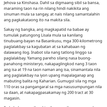
Jehova sa Kinshasa. Dahil sa digmaang sibil sa bansa,
maraming taon na rin nilang hindi nakikita ang
sinuman mula sa sangay, at nais nilang samantalahin
ang pagkakataong ito na makita sila.
Sakay ng bangka, ang magkapatid na babae ay
tumulak patungong Lisala mula sa kanilang
tinubuang-bayan na Basankusu, mga 300-kilometrong
paglalakbay sa kagubatan at sa kahabaan ng
dalawang ilog. Inabot sila nang tatlong linggo sa
paglalakbay. Yamang pareho silang nasa buong-
panahong ministeryo, nakapaglingkod nang 3 taon
ang isa at 19 na taon naman ang isa, sinamantala nila
ang paglalakbay na iyon upang mapalaganap ang
mabuting balita ng Kaharian. Gumugol sila ng mga
110 oras sa pangangaral sa mga nasusumpungan nila
sa daan, at nakapagpasakamay ng 200 tract at 30
magasin.