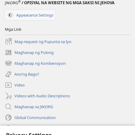
®
JW.ORG
/ OPISYAL NA WEBSITE NG MGA SAKSI NI JEHOVA
SA
PAG-
Appearance Settings
AARAL
Agosto 1,
Mga Link
2005
Mag-request ng Pupunta sa Iyo
Maghanap ng Pulong
(may
bubukas
Maghanap ng Kombensiyon
(may
na
bubukas
bagong
Ano’ng Bago?
na
window)
bagong
Video
window)
Videos with Audio Descriptions
Maghanap sa JW.ORG
Global Communication
Help