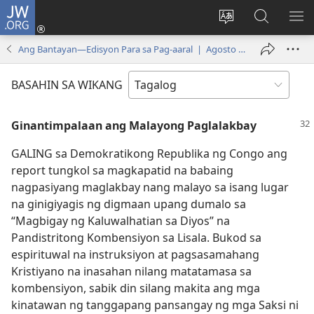
JW.ORG
Mag-
log
Baguhin
Maghana
IPA
In
ang
sa
AN
Ang Bantayan—Edisyon Para sa Pag-aaral | Agosto 1, 2005
(may
wika
JW.ORG
ME
bubukas
ng
BASAHIN SA WIKANG
na
site
bagong
Ginantimpalaan ang Malayong Paglalakbay
window)
GALING sa Demokratikong Republika ng Congo ang
report tungkol sa magkapatid na babaing
nagpasiyang maglakbay nang malayo sa isang lugar
na ginigiyagis ng digmaan upang dumalo sa
“Magbigay ng Kaluwalhatian sa Diyos” na
Pandistritong Kombensiyon sa Lisala. Bukod sa
espirituwal na instruksiyon at pagsasamahang
Kristiyano na inasahan nilang matatamasa sa
kombensiyon, sabik din silang makita ang mga
kinatawan ng tanggapang pansangay ng mga Saksi ni