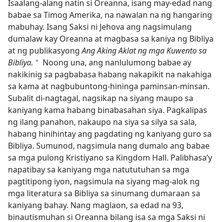
Isaalang-alang natin si Oreanna, isang may-edad nang
babae sa Timog Amerika, na nawalan na ng hangaring
mabuhay. Isang Saksi ni Jehova ang nagsimulang
dumalaw kay Oreanna at magbasa sa kaniya ng Bibliya
at ng publikasyong
Ang Aking Aklat ng mga Kuwento sa
Bibliya.
Noong una, ang nanlulumong babae ay
*
nakikinig sa pagbabasa habang nakapikit na nakahiga
sa kama at nagbubuntong-hininga paminsan-minsan.
Subalit di-nagtagal, nagsikap na siyang maupo sa
kaniyang kama habang binabasahan siya. Pagkalipas
ng ilang panahon, nakaupo na siya sa silya sa sala,
habang hinihintay ang pagdating ng kaniyang guro sa
Bibliya. Sumunod, nagsimula nang dumalo ang babae
sa mga pulong Kristiyano sa Kingdom Hall. Palibhasa’y
napatibay sa kaniyang mga natututuhan sa mga
pagtitipong iyon, nagsimula na siyang mag-alok ng
mga literatura sa Bibliya sa sinumang dumaraan sa
kaniyang bahay. Nang maglaon, sa edad na 93,
binautismuhan si Oreanna bilang isa sa mga Saksi ni