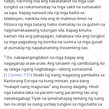
radyo, naririnig nila ang nakatatakot na mga ulat
tungkol sa nakamamatay na mga sakit na sumasalot
sa lupa. Kapag nanood sila ng mga balita sa
telebisyon, nakikita nila ang di-malimut-limot na
hitsura ng mga batang halos mamatay na sa gutom na
nagmamakaawang tulungan sila. Kapag kinuha
naman nila ang pahayagan, nababasa nila ang tungkol
sa mga pagsabog ng bomba na sumira sa mga gusali
at pumatay ng napakaraming inosenteng tao.
2
Oo, nakapangingilabot na mga bagay ang
nagaganap araw-araw. Ang tanawin ng sanlibutang ito
ay talaga ngang nagbabago​—lalong sumasamâ.
(
1 Corinto 7:31
) Sinabi ng isang magasing pambalita sa
Kanlurang Europa na kung minsan, para bang
“malapit nang magunaw” ang buong daigdig. Hindi
nga kataka-taka na parami nang paraming tao ang
nababagabag! Tiyak na ipinahahayag lamang ng isang
tao na sinipi sa isang surbey tungkol sa mga balita sa