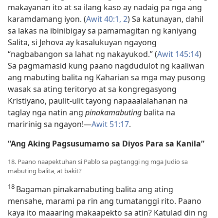
makayanan ito at sa ilang kaso ay nadaig pa nga ang
karamdamang iyon. (
Awit 40:1, 2
) Sa katunayan, dahil
sa lakas na ibinibigay sa pamamagitan ng kaniyang
Salita, si Jehova ay kasalukuyan ngayong
“nagbabangon sa lahat ng nakayukod.” (
Awit 145:14
)
Sa pagmamasid kung paano nagdudulot ng kaaliwan
ang mabuting balita ng Kaharian sa mga may pusong
wasak sa ating teritoryo at sa kongregasyong
Kristiyano, paulit-ulit tayong napaaalalahanan na
taglay nga natin ang
pinakamabuting
balita na
maririnig sa ngayon!​—
Awit 51:17
.
“Ang Aking Pagsusumamo sa Diyos Para sa Kanila”
18. Paano naapektuhan si Pablo sa pagtanggi ng mga Judio sa
mabuting balita, at bakit?
18
Bagaman pinakamabuting balita ang ating
mensahe, marami pa rin ang tumatanggi rito. Paano
kaya ito maaaring makaapekto sa atin? Katulad din ng