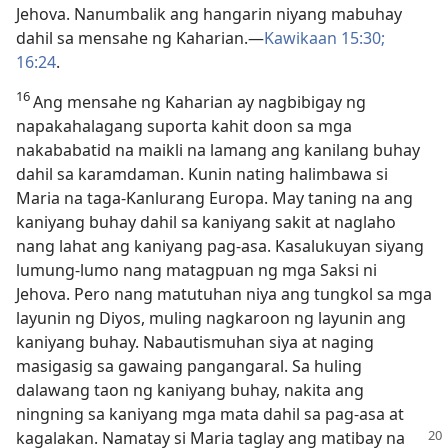
Jehova. Nanumbalik ang hangarin niyang mabuhay
dahil sa mensahe ng Kaharian.​—
Kawikaan 15:30;
16:24
.
16
Ang mensahe ng Kaharian ay nagbibigay ng
napakahalagang suporta kahit doon sa mga
nakababatid na maikli na lamang ang kanilang buhay
dahil sa karamdaman. Kunin nating halimbawa si
Maria na taga-Kanlurang Europa. May taning na ang
kaniyang buhay dahil sa kaniyang sakit at naglaho
nang lahat ang kaniyang pag-asa. Kasalukuyan siyang
lumung-lumo nang matagpuan ng mga Saksi ni
Jehova. Pero nang matutuhan niya ang tungkol sa mga
layunin ng Diyos, muling nagkaroon ng layunin ang
kaniyang buhay. Nabautismuhan siya at naging
masigasig sa gawaing pangangaral. Sa huling
dalawang taon ng kaniyang buhay, nakita ang
ningning sa kaniyang mga mata dahil sa pag-asa at
kagalakan. Namatay si Maria taglay
ang matibay na