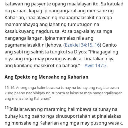
katawan ng pasyente upang maalalayan ito. Sa katulad
na paraan, kapag ipinangangaral ang mensahe ng
Kaharian, inaalalayan ng mapagmalasakit na mga
mamamahayag ang lahat ng tumutugon na
kasalukuyang nagdurusa. At sa pag-alalay sa mga
nangangailangan, ipinamamalas nila ang
pagmamalasakit ni Jehova. (
Ezekiel 34:15, 16
) Ganito
ang sabi ng salmista tungkol sa Diyos: “Pinagagaling
niya ang mga may pusong wasak, at tinatalian niya
ang kanilang makikirot na bahagi.”​—
Awit 147:3
.
Ang Epekto ng Mensahe ng Kaharian
15, 16. Anong mga halimbawa sa tunay na buhay ang naglalarawan
kung paano nagbibigay ng suporta at lakas sa mga nangangailangan
ang mensahe ng Kaharian?
15
Inilalarawan ng maraming halimbawa sa tunay na
buhay kung paano nga sinusuportahan at pinalalakas
ng mensahe ng Kaharian ang mga may pusong wasak.