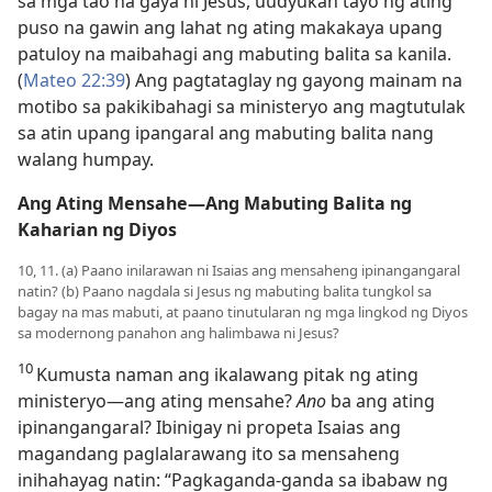
sa mga tao na gaya ni Jesus, uudyukan tayo ng ating
puso na gawin ang lahat ng ating makakaya upang
patuloy na maibahagi ang mabuting balita sa kanila.
(
Mateo 22:39
) Ang pagtataglay ng gayong mainam na
motibo sa pakikibahagi sa ministeryo ang magtutulak
sa atin upang ipangaral ang mabuting balita nang
walang humpay.
Ang Ating Mensahe​—Ang Mabuting Balita ng
Kaharian ng Diyos
10, 11. (a) Paano inilarawan ni Isaias ang mensaheng ipinangangaral
natin? (b) Paano nagdala si Jesus ng mabuting balita tungkol sa
bagay na mas mabuti, at paano tinutularan ng mga lingkod ng Diyos
sa modernong panahon ang halimbawa ni Jesus?
10
Kumusta naman ang ikalawang pitak ng ating
ministeryo​—ang ating mensahe?
Ano
ba ang ating
ipinangangaral? Ibinigay ni propeta Isaias ang
magandang paglalarawang ito sa mensaheng
inihahayag natin: “Pagkaganda-ganda sa ibabaw ng