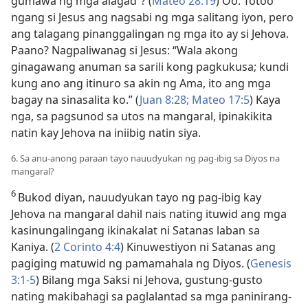
gumawa ng mga alagad”? (
Mateo 28:19
) Oo. Totoo
ngang si Jesus ang nagsabi ng mga salitang iyon, pero
ang talagang pinanggalingan ng mga ito ay si Jehova.
Paano? Nagpaliwanag si Jesus: “Wala akong
ginagawang anuman sa sarili kong pagkukusa; kundi
kung ano ang itinuro sa akin ng Ama, ito ang mga
bagay na sinasalita ko.” (
Juan 8:28;
Mateo 17:5
) Kaya
nga, sa pagsunod sa utos na mangaral, ipinakikita
natin kay Jehova na iniibig natin siya.
6. Sa anu-anong paraan tayo nauudyukan ng pag-ibig sa Diyos na
mangaral?
6
Bukod diyan, nauudyukan tayo ng pag-ibig kay
Jehova na mangaral dahil nais nating ituwid ang mga
kasinungalingang ikinakalat ni Satanas laban sa
Kaniya. (
2 Corinto 4:4
) Kinuwestiyon ni Satanas ang
pagiging matuwid ng pamamahala ng Diyos. (
Genesis
3:1-5
) Bilang mga Saksi ni Jehova, gustung-gusto
nating makibahagi sa paglalantad sa mga paninirang-