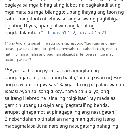
paglaya sa mga bihag at ng lubos na pagkakadilat ng
mga mata sa mga bilanggo; upang ihayag ang taon ng
kabutihang-loob ni Jehova at ang araw ng paghihiganti
ng ating Diyos; upang aliwin ang lahat ng
nagdadalamhati.”​—
Isaias 61:1, 2;
Lucas 4:16-21
.
14. (a) Ano ang ipinahihiwatig ng ekspresyong “bigkisan ang may
pusong wasak” kung tungkol sa mensahe ng Kaharian? (b) Paano
natin ipinamamalas ang pagmamalasakit ni Jehova sa mga may
pusong wasak?
14
Ayon sa hulang iyon, sa pamamagitan ng
pangangaral ng mabuting balita, ‘binibigkisan ni Jesus
ang may pusong wasak.’ Kayganda ng paglalarawan ni
Isaias! Ayon sa isang diksyunaryo sa Bibliya, ang
salitang Hebreo na isinaling “bigkisan” “ay madalas
gamitin upang tukuyin ang ‘pagtatali’ ng benda,
anupat ginagamot at pinagagaling ang nasugatan.”
Binebendahan o tinatalian nang mahigpit ng isang
mapagmalasakit na nars ang nasugatang bahagi ng