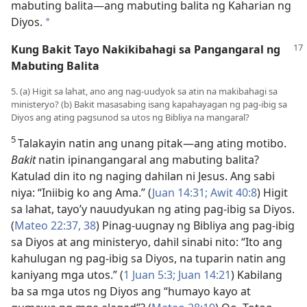
mabuting balita​—ang mabuting balita ng Kaharian ng
Diyos.
*
Kung Bakit Tayo Nakikibahagi sa Pangangaral ng
Mabuting Balita
5. (a) Higit sa lahat, ano ang nag-uudyok sa atin na makibahagi sa
ministeryo? (b) Bakit masasabing isang kapahayagan ng pag-ibig sa
Diyos ang ating pagsunod sa utos ng Bibliya na mangaral?
5
Talakayin natin ang unang pitak​—ang ating motibo.
Bakit
natin ipinangangaral ang mabuting balita?
Katulad din ito ng naging dahilan ni Jesus. Ang sabi
niya: “Iniibig ko ang Ama.” (
Juan 14:31;
Awit 40:8
) Higit
sa lahat, tayo’y nauudyukan ng ating pag-ibig sa Diyos.
(
Mateo 22:37, 38
) Pinag-uugnay ng Bibliya ang pag-ibig
sa Diyos at ang ministeryo, dahil sinabi nito: “Ito ang
kahulugan ng pag-ibig sa Diyos, na tuparin natin ang
kaniyang mga utos.” (
1 Juan 5:3;
Juan 14:21
) Kabilang
ba sa mga utos ng Diyos ang “humayo kayo at