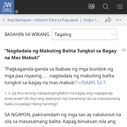
JW.ORG
Mag-
log
Baguhin
Maghana
IPA
In
ang
sa
AN
Ang Bantayan—Edisyon Para sa Pag-aaral | Hulyo 1, 2005
(may
wika
JW.ORG
ME
bubukas
ng
BASAHIN SA WIKANG
na
site
bagong
“Nagdadala ng Mabuting Balita Tungkol sa Bagay
window)
na Mas Mabuti”
“Pagkaganda-ganda sa ibabaw ng mga bundok ng
mga paa niyaong . . . nagdadala ng mabuting balita
tungkol sa bagay na mas mabuti.”​—
ISAIAS 52:7
.
1, 2. (a) Anu-anong nakapangingilabot na bagay ang nagaganap
araw-araw? (b) Ano ang reaksiyon ng maraming tao sa masasamang
balita na palagi nilang naririnig?
SA NGAYON, pakiramdam ng mga tao ay nalulunod na
sila sa masasamang balita. Kapag binuksan nila ang