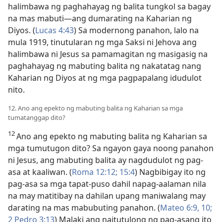
halimbawa ng paghahayag ng balita tungkol sa bagay
na mas mabuti​—ang dumarating na Kaharian ng
Diyos. (
Lucas 4:43
) Sa modernong panahon, lalo na
mula 1919, tinutularan ng mga Saksi ni Jehova ang
halimbawa ni Jesus sa pamamagitan ng masigasig na
paghahayag ng mabuting balita ng nakatatag nang
Kaharian ng Diyos at ng mga pagpapalang idudulot
nito.
12. Ano ang epekto ng mabuting balita ng Kaharian sa mga
tumatanggap dito?
12
Ano ang epekto ng mabuting balita ng Kaharian sa
mga tumutugon dito? Sa ngayon gaya noong panahon
ni Jesus, ang mabuting balita ay nagdudulot ng pag-
asa at kaaliwan. (
Roma 12:12;
15:4
) Nagbibigay ito ng
pag-asa sa mga tapat-puso dahil napag-aalaman nila
na may matitibay na dahilan upang maniwalang may
darating na mas mabubuting panahon. (
Mateo 6:9, 10;
2 Pedro 3:13
) Malaki ang naitutulong ng pag-asang ito