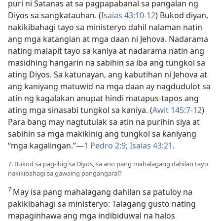
puri ni Satanas at sa pagpapabanal sa pangalan ng
Diyos sa sangkatauhan. (
Isaias 43:10-12
) Bukod diyan,
nakikibahagi tayo sa ministeryo dahil nalaman natin
ang mga katangian at mga daan ni Jehova. Nadarama
nating malapít tayo sa kaniya at nadarama natin ang
masidhing hangarin na sabihin sa iba ang tungkol sa
ating Diyos. Sa katunayan, ang kabutihan ni Jehova at
ang kaniyang matuwid na mga daan ay nagdudulot sa
atin ng kagalakan anupat hindi matapus-tapos ang
ating mga sinasabi tungkol sa kaniya. (
Awit 145:7-12
)
Para bang may nagtutulak sa atin na purihin siya at
sabihin sa mga makikinig ang tungkol sa kaniyang
“mga kagalingan.”​—
1 Pedro 2:9;
Isaias 43:21
.
7. Bukod sa pag-ibig sa Diyos, sa ano pang mahalagang dahilan tayo
nakikibahagi sa gawaing pangangaral?
7
May isa pang mahalagang dahilan sa patuloy na
pakikibahagi sa ministeryo: Talagang gusto nating
mapaginhawa ang mga indibiduwal na halos