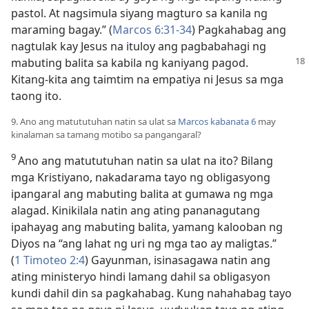
pastol. At nagsimula siyang magturo sa kanila ng
maraming bagay.” (
Marcos 6:31-34
) Pagkahabag ang
nagtulak kay Jesus na ituloy ang pagbabahagi ng
mabuting balita sa kabila ng kaniyang pagod.
Kitang-kita ang taimtim na empatiya ni Jesus sa mga
taong ito.
9. Ano ang matututuhan natin sa ulat sa
Marcos kabanata 6
may
kinalaman sa tamang motibo sa pangangaral?
9
Ano ang matututuhan natin sa ulat na ito? Bilang
mga Kristiyano, nakadarama tayo ng obligasyong
ipangaral ang mabuting balita at gumawa ng mga
alagad. Kinikilala natin ang ating pananagutang
ipahayag ang mabuting balita, yamang kalooban ng
Diyos na “ang lahat ng uri ng mga tao ay maligtas.”
(
1 Timoteo 2:4
) Gayunman, isinasagawa natin ang
ating ministeryo hindi lamang dahil sa obligasyon
kundi dahil din sa pagkahabag. Kung nahahabag tayo