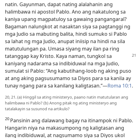
natin. Gayunman, dapat nating alalahanin ang
halimbawa ni apostol Pablo. Ano ang nakatulong sa
kaniya upang magpatuloy sa gawaing pangangaral?
Bagaman nalungkot at nasaktan siya sa pagtanggi ng
mga Judio sa mabuting balita, hindi sumuko si Pablo
sa lahat ng mga Judio, anupat iniisip na hindi na sila
matutulungan pa. Umasa siyang may ilan pa ring
tatanggap
kay Kristo. Kaya naman, tungkol sa
kaniyang nadarama sa indibiduwal na mga Judio,
sumulat si Pablo: “Ang kabutihang-loob ng aking puso
at ang aking pagsusumamo sa Diyos para sa kanila ay
tunay ngang para sa kanilang kaligtasan.”​—
Roma 10:1
.
20, 21. (a) Hinggil sa ating ministeryo, paano natin matutularan ang
halimbawa ni Pablo? (b) Anong pitak ng ating ministeryo ang
tatalakayin sa susunod na artikulo?
20
Pansinin ang dalawang bagay na itinampok ni Pablo.
Hangarin niya na makasumpong ng kaligtasan ang
ilang indibiduwal, at nagsumamo siya sa Diyos ukol