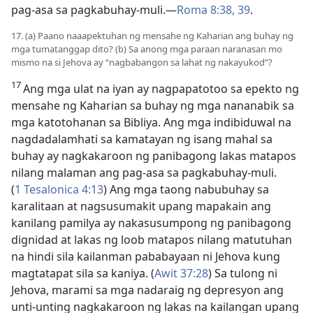
pag-asa sa pagkabuhay-muli.​—
Roma 8:38, 39
.
17. (a) Paano naaapektuhan ng mensahe ng Kaharian ang buhay ng
mga tumatanggap dito? (b) Sa anong mga paraan naranasan mo
mismo na si Jehova ay “nagbabangon sa lahat ng nakayukod”?
17
Ang mga ulat na iyan ay nagpapatotoo sa epekto ng
mensahe ng Kaharian sa buhay ng mga nananabik sa
mga katotohanan sa Bibliya. Ang mga indibiduwal na
nagdadalamhati sa kamatayan ng isang mahal sa
buhay ay nagkakaroon ng panibagong lakas matapos
nilang malaman ang pag-asa sa pagkabuhay-muli.
(
1 Tesalonica 4:13
) Ang mga taong nabubuhay sa
karalitaan at nagsusumakit upang mapakain ang
kanilang pamilya ay nakasusumpong ng panibagong
dignidad at lakas ng loob matapos nilang matutuhan
na hindi sila kailanman pababayaan ni Jehova kung
magtatapat sila sa kaniya. (
Awit 37:28
) Sa tulong ni
Jehova, marami sa mga nadaraig ng depresyon ang
unti-unting nagkakaroon ng lakas na kailangan upang