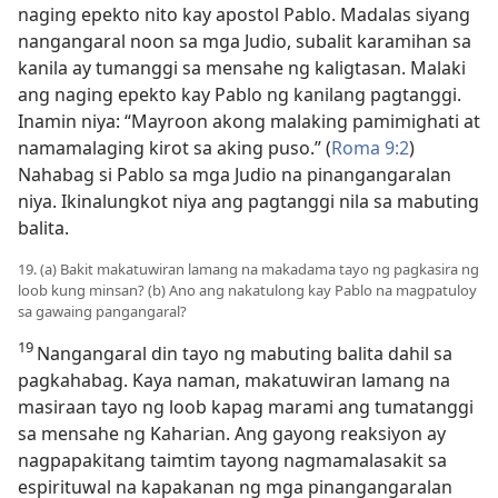
naging epekto nito kay apostol Pablo. Madalas siyang
nangangaral noon sa mga Judio, subalit karamihan sa
kanila ay tumanggi sa mensahe ng kaligtasan. Malaki
ang naging epekto kay Pablo ng kanilang pagtanggi.
Inamin niya: “Mayroon akong malaking pamimighati at
namamalaging kirot sa aking puso.” (
Roma 9:2
)
Nahabag si Pablo sa mga Judio na pinangangaralan
niya. Ikinalungkot niya ang pagtanggi nila sa mabuting
balita.
19. (a) Bakit makatuwiran lamang na makadama tayo ng pagkasira ng
loob kung minsan? (b) Ano ang nakatulong kay Pablo na magpatuloy
sa gawaing pangangaral?
19
Nangangaral din tayo ng mabuting balita dahil sa
pagkahabag. Kaya naman, makatuwiran lamang na
masiraan tayo ng loob kapag marami ang tumatanggi
sa mensahe ng Kaharian. Ang gayong reaksiyon ay
nagpapakitang taimtim tayong nagmamalasakit sa
espirituwal na kapakanan ng mga pinangangaralan