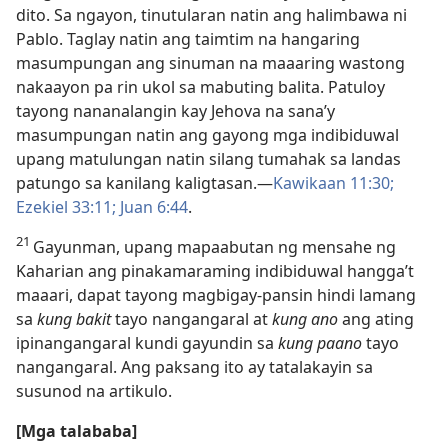
dito. Sa ngayon, tinutularan natin ang halimbawa ni
Pablo. Taglay natin ang taimtim na hangaring
masumpungan ang sinuman na maaaring wastong
nakaayon pa rin ukol sa mabuting balita. Patuloy
tayong nananalangin kay Jehova na sana’y
masumpungan natin ang gayong mga indibiduwal
upang matulungan natin silang tumahak sa landas
patungo sa kanilang kaligtasan.​—
Kawikaan 11:30;
Ezekiel 33:11;
Juan 6:44
.
21
Gayunman, upang mapaabutan ng mensahe ng
Kaharian ang pinakamaraming indibiduwal hangga’t
maaari, dapat tayong magbigay-pansin hindi lamang
sa
kung bakit
tayo nangangaral at
kung ano
ang ating
ipinangangaral kundi gayundin sa
kung paano
tayo
nangangaral. Ang paksang ito ay tatalakayin sa
susunod na artikulo.
[Mga talababa]