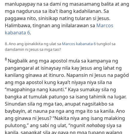
manlupaypay na sa dami ng masasamang balita at ang
mga nagdurusa sa iba’t ibang kadahilanan. Sa
paggawa nito, sinisikap nating tularan si Jesus.
Halimbawa, tingnan ang inilalarawan sa
Marcos
kabanata 6
.
8. Ano ang ipinakikita ng ulat sa
Marcos kabanata 6
tungkol sa
damdamin ni Jesus sa mga tao?
8
Nagbalik ang mga apostol mula sa kampanya ng
pangangaral at isinaysay nila kay Jesus ang lahat ng
kanilang ginawa at itinuro. Napansin ni Jesus na pagód
ang mga apostol kung kaya’t niyaya niya sila na
“magpahinga nang kaunti.” Kaya sumakay sila ng
bangka at tumulak patungo sa isang tahimik na lugar.
Sinundan sila ng mga tao, anupat nagsitakbo sa
baybayin, at nauna pa nga ang mga ito sa kanila. Ano
ang ginawa ni Jesus? “Nakita niya ang isang malaking
pulutong,” ang sabi ng ulat, “ngunit
nahabag
siya sa
kanila, sapagkat sila ay gaya ng mga tupang walang