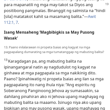
para mapanatili ng mga may-takot sa Diyos ang
positibong pangmalas. Binanggit ng salmista na “hindi
[sila] matatakot kahit sa masamang balita.”​—
Awit
112:1,
7
.
Isang Mensaheng ‘Magbibigkis sa May Pusong
Wasak’
13. Paano inilalarawan ni propeta Isaias ang kagyat na mga
pagpapalang dumarating sa mga tumatanggap ng mabuting balita?
13
Karagdagan pa, ang mabuting balita na
ipinangangaral natin ay nagdudulot ng kagyat na
ginhawa at mga pagpapala sa mga nakikinig dito.
Paano? Ipinahiwatig ni propeta Isaias ang ilan sa mga
pagpapalang ito nang ihula niya: “Ang espiritu ng
Soberanong Panginoong Jehova ay sumasaakin, sa
dahilang pinahiran ako ni Jehova upang maghayag ng
mabuting balita sa maaamo. Isinugo niya ako upang
bigkisan ang may pusong wasak, upang maghayag ng