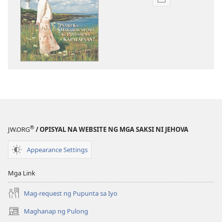
Opsiyon
sa
pagda-
download
ng
publikasyon
ANG
BANTAYAN
—
EDISYON
PARA
®
JW.ORG
/ OPISYAL NA WEBSITE NG MGA SAKSI NI JEHOVA
SA
PAG-
Appearance Settings
AARAL
Hulyo 1,
Mga Link
2005
Mag-request ng Pupunta sa Iyo
Maghanap ng Pulong
(may