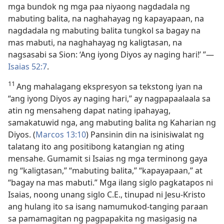
mga bundok ng mga paa niyaong nagdadala ng
mabuting balita, na naghahayag ng kapayapaan, na
nagdadala ng mabuting balita tungkol sa bagay na
mas mabuti, na naghahayag ng kaligtasan, na
nagsasabi sa Sion: ‘Ang iyong Diyos ay naging hari!’ ”​—
Isaias 52:7
.
11
Ang mahalagang ekspresyon sa tekstong iyan na
“ang iyong Diyos ay naging hari,” ay nagpapaalaala sa
atin ng mensaheng dapat nating ipahayag,
samakatuwid nga, ang mabuting balita ng Kaharian ng
Diyos. (
Marcos 13:10
) Pansinin din na isinisiwalat ng
talatang ito ang positibong katangian ng ating
mensahe. Gumamit si Isaias ng mga terminong gaya
ng “kaligtasan,” “mabuting balita,” “kapayapaan,” at
“bagay na mas mabuti.” Mga ilang siglo pagkatapos ni
Isaias, noong unang siglo C.E., tinupad ni Jesu-Kristo
ang hulang ito sa isang namumukod-tanging paraan
sa pamamagitan ng pagpapakita ng masigasig na