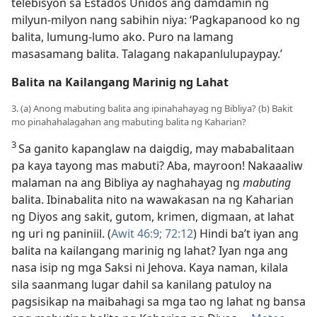
telebisyon sa Estados Unidos ang damdamin ng
milyun-milyon nang sabihin niya: ‘Pagkapanood ko ng
balita, lumung-lumo ako. Puro na lamang
masasamang balita. Talagang nakapanlulupaypay.’
Balita na Kailangang Marinig ng Lahat
3. (a) Anong mabuting balita ang ipinahahayag ng Bibliya? (b) Bakit
mo pinahahalagahan ang mabuting balita ng Kaharian?
3
Sa ganito kapanglaw na daigdig, may mababalitaan
pa kaya tayong mas mabuti? Aba, mayroon! Nakaaaliw
malaman na ang Bibliya ay naghahayag ng
mabuting
balita. Ibinabalita nito na wawakasan na ng Kaharian
ng Diyos ang sakit, gutom, krimen, digmaan, at lahat
ng uri ng paniniil. (
Awit 46:9;
72:12
) Hindi ba’t iyan ang
balita na kailangang marinig ng lahat? Iyan nga ang
nasa isip ng mga Saksi ni Jehova. Kaya naman, kilala
sila saanmang lugar dahil sa kanilang patuloy na
pagsisikap na maibahagi sa mga tao ng lahat ng bansa