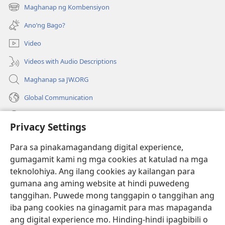
bubukas
Maghanap ng Kombensiyon
(may
na
bubukas
bagong
Ano’ng Bago?
na
window)
bagong
Video
window)
Videos with Audio Descriptions
Maghanap sa JW.ORG
Global Communication
Help
Privacy Settings
Donasyon
(may
Para sa pinakamagandang digital experience,
bubukas
gumagamit kami ng mga cookies at katulad na mga
na
Watchtower ONLINE LIBRARY™
teknolohiya. Ang ilang cookies ay kailangan para
(may
bagong
gumana ang aming website at hindi puwedeng
bubukas
window)
®
JW Hub
na
tanggihan. Puwede mong tanggapin o tanggihan ang
(may
bagong
bubukas
iba pang cookies na ginagamit para mas mapaganda
window)
®
JW Library
na
ang digital experience mo. Hinding-hindi ipagbibili o
bagong