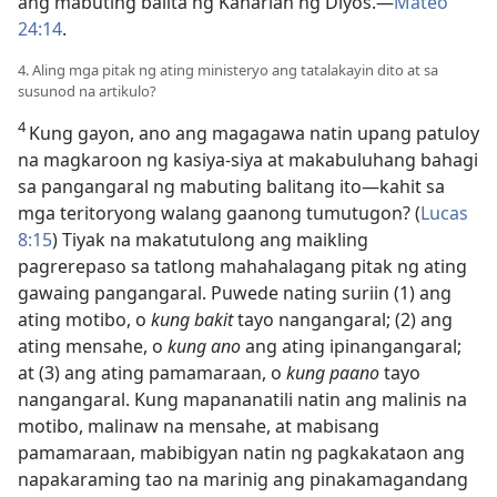
ang mabuting balita ng Kaharian ng Diyos.​—
Mateo
24:14
.
4. Aling mga pitak ng ating ministeryo ang tatalakayin dito at sa
susunod na artikulo?
4
Kung gayon, ano ang magagawa natin upang patuloy
na magkaroon ng kasiya-siya at makabuluhang bahagi
sa pangangaral ng mabuting balitang ito​—kahit sa
mga teritoryong walang gaanong tumutugon? (
Lucas
8:15
) Tiyak na makatutulong ang maikling
pagrerepaso sa tatlong mahahalagang pitak ng ating
gawaing pangangaral. Puwede nating suriin (1) ang
ating motibo, o
kung bakit
tayo nangangaral; (2) ang
ating mensahe, o
kung ano
ang ating ipinangangaral;
at (3) ang ating pamamaraan, o
kung paano
tayo
nangangaral. Kung mapananatili natin ang malinis na
motibo, malinaw na mensahe, at mabisang
pamamaraan, mabibigyan natin ng pagkakataon ang
napakaraming tao na marinig ang pinakamagandang