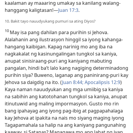
kaalaman ay maaaring umakay sa kanilang walang-
hanggang kaligtasan!​—
Juan 17:3
.
10. Bakit tayo nauudyukang pumuri sa ating Diyos?
10
May isa pang dahilan para purihin si Jehova.
Alalahanin ang ilustrasyon hinggil sa iyong kahanga-
hangang kaibigan. Kapag narinig mo ang iba na
nagkakalat ng kasinungalingan tungkol sa kaniya,
anupat sinisiraang-puri ang kaniyang mabuting
pangalan, hindi ba’t lalo kang nagiging determinadong
purihin siya? Buweno, laganap ang paninirang-puri kay
Jehova sa daigdig na ito. (
Juan 8:44;
Apocalipsis 12:9
)
Kaya naman nauudyukan ang mga umiibig sa kaniya
na sabihin ang katotohanan tungkol sa kaniya, anupat
itinutuwid ang maling impormasyon. Gusto mo rin
bang ipahayag ang iyong pag-ibig at pagpapahalaga
kay Jehova at ipakita na nais mo siyang maging iyong
Tagapamahala sa halip na ang kaniyang pangunahing
kaaway, si Satanas? Magagawa mo ang lahat ng iyan