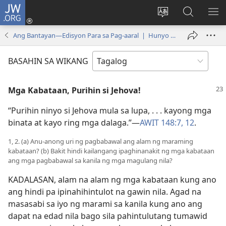
JW.ORG
Mag-
log
Baguhin
Maghana
IPA
In
ang
sa
AN
Ang Bantayan—Edisyon Para sa Pag-aaral | Hunyo 15, 2005
(may
wika
JW.ORG
ME
bubukas
ng
BASAHIN SA WIKANG
na
site
bagong
Mga Kabataan, Purihin si Jehova!
window)
“Purihin ninyo si Jehova mula sa lupa, . . . kayong mga
binata at kayo ring mga dalaga.”​—
AWIT 148:7,
12
.
1, 2. (a) Anu-anong uri ng pagbabawal ang alam ng maraming
kabataan? (b) Bakit hindi kailangang ipaghinanakit ng mga kabataan
ang mga pagbabawal sa kanila ng mga magulang nila?
KADALASAN, alam na alam ng mga kabataan kung ano
ang hindi pa ipinahihintulot na gawin nila. Agad na
masasabi sa iyo ng marami sa kanila kung ano ang
dapat na edad nila bago sila pahintulutang tumawid