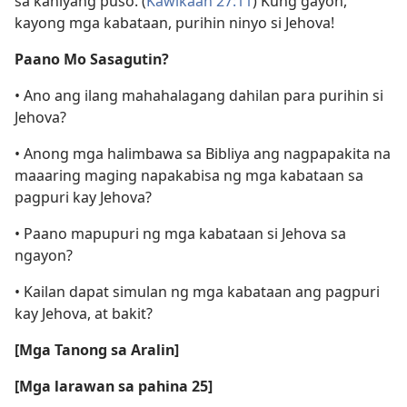
sa kaniyang puso. (
Kawikaan 27:11
) Kung gayon,
kayong mga kabataan, purihin ninyo si Jehova!
Paano Mo Sasagutin?
• Ano ang ilang mahahalagang dahilan para purihin si
Jehova?
• Anong mga halimbawa sa Bibliya ang nagpapakita na
maaaring maging napakabisa ng mga kabataan sa
pagpuri kay Jehova?
• Paano mapupuri ng mga kabataan si Jehova sa
ngayon?
• Kailan dapat simulan ng mga kabataan ang pagpuri
kay Jehova, at bakit?
[Mga Tanong sa Aralin]
[Mga larawan sa pahina 25]