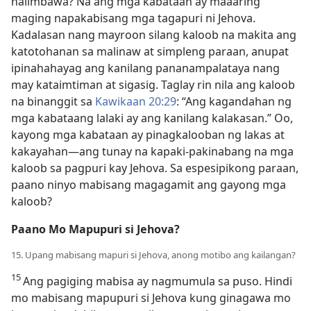
halimbawa? Na ang mga kabataan ay maaaring
maging napakabisang mga tagapuri ni Jehova.
Kadalasan nang mayroon silang kaloob na makita ang
katotohanan sa malinaw at simpleng paraan, anupat
ipinahahayag ang kanilang pananampalataya nang
may kataimtiman at sigasig. Taglay rin nila ang kaloob
na binanggit sa
Kawikaan 20:29
: “Ang kagandahan ng
mga kabataang lalaki ay ang kanilang kalakasan.” Oo,
kayong mga kabataan ay pinagkalooban ng lakas at
kakayahan​—ang tunay na kapaki-pakinabang na mga
kaloob sa pagpuri kay Jehova. Sa espesipikong paraan,
paano ninyo mabisang magagamit ang gayong mga
kaloob?
Paano Mo Mapupuri si Jehova?
15. Upang mabisang mapuri si Jehova, anong motibo ang kailangan?
15
Ang pagiging mabisa ay nagmumula sa puso. Hindi
mo mabisang mapupuri si Jehova kung ginagawa mo