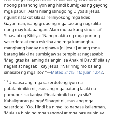
noong panahong iyon ang hindi bumigkas ng gayong
mga papuri. Alam nilang isinugo ng Diyos si Jesus,
ngunit natakot sila sa relihiyosong mga lider.
Gayunman, isang grupo ng mga tao ang nagsalita
nang may katapangan. Alam mo ba kung sino sila?
Sinasabi ng Bibliya: “Nang makita ng mga punong
saserdote at mga eskriba ang mga kamangha-
manghang bagay na ginawa [ni Jesus] at ang mga
batang lalaki na sumisigaw sa templo at nagsasabi:
‘Magligtas ka, aming dalangin, sa Anak ni David!’ sila ay
nagalit at nagsabi [kay Jesus]: ‘Naririnig mo ba ang
sinasabi ng mga ito?’ ”​—
Mateo 21:15, 16;
Juan 12:42
.
13
Umaasa ang mga saserdoteng iyon na
patatahimikin ni Jesus ang mga batang lalaki na
pumupuri sa kaniya. Pinatahimik ba niya sila?
Kabaligtaran pa nga! Sinagot ni Jesus ang mga
saserdote: “Oo. Hindi ba ninyo ito nabasa kailanman,
‘Mula sa bibig ng mga sanggol at mga pasusuhin ay