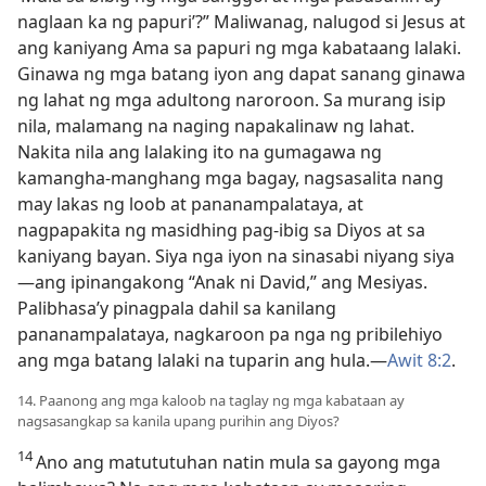
naglaan ka ng papuri’?” Maliwanag, nalugod si Jesus at
ang kaniyang Ama sa papuri ng mga kabataang lalaki.
Ginawa ng mga batang iyon ang dapat sanang ginawa
ng lahat ng mga adultong naroroon. Sa murang isip
nila, malamang na naging napakalinaw ng lahat.
Nakita nila ang lalaking ito na gumagawa ng
kamangha-manghang mga bagay, nagsasalita nang
may lakas ng loob at pananampalataya, at
nagpapakita ng masidhing pag-ibig sa Diyos at sa
kaniyang bayan. Siya nga iyon na sinasabi niyang siya​
—ang ipinangakong “Anak ni David,” ang Mesiyas.
Palibhasa’y pinagpala dahil sa kanilang
pananampalataya, nagkaroon pa nga ng pribilehiyo
ang mga batang lalaki na tuparin ang hula.​—
Awit 8:2
.
14. Paanong ang mga kaloob na taglay ng mga kabataan ay
nagsasangkap sa kanila upang purihin ang Diyos?
14
Ano ang matututuhan natin mula sa gayong mga