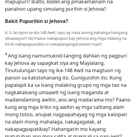
mapupuri? Ikatlo,
kailan
ang pinakamainam na
panahon upang simulang purihin si Jehova?
Bakit Pupurihin si Jehova?
4, 5. (a) Ayon sa ika-148 Awit, tayo ay nasa anong kahanga-hangang
situwasyon? (b) Paano nakapupuri kay Jehova ang mga nilalang na
hindi nakapagsasalita ni nakapangangatuwiran man?
4
Ang isang namumukod-tanging dahilan ng pagpuri
kay Jehova ay sapagkat siya ang Maylalang.
Tinutulungan tayo ng ika-148 Awit na magtuon ng
pansin sa katotohanang ito. Gunigunihin ito: Kung
papalapit ka sa isang malaking grupo ng mga tao na
nagkakaisang umaawit ng isang maganda at
madamdaming awitin, ano ang madarama mo? Paano
kung ang mga liriko ng awitin ay mga salitang alam
mong totoo, anupat nagpapahayag ng mga kaisipan
na alam mong mahalaga, nakagagalak, at
nakapagpapatibay? Hahangarin mo kayang
matutuhan ang mga salita at makisali sa pag-awit?