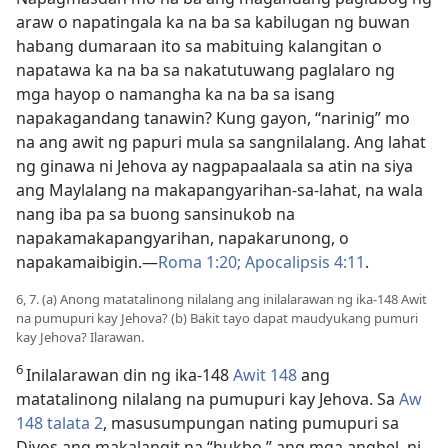
araw o napatingala ka na ba sa kabilugan ng buwan
habang dumaraan ito sa mabituing kalangitan o
napatawa ka na ba sa nakatutuwang paglalaro ng
mga hayop o namangha ka na ba sa isang
napakagandang tanawin? Kung gayon, “narinig” mo
na ang awit ng papuri mula sa sangnilalang. Ang lahat
ng ginawa ni Jehova ay nagpapaalaala sa atin na siya
ang Maylalang na makapangyarihan-sa-lahat, na wala
nang iba pa sa buong sansinukob na
napakamakapangyarihan, napakarunong, o
napakamaibigin.​—
Roma 1:20;
Apocalipsis 4:11
.
6, 7. (a) Anong matatalinong nilalang ang inilalarawan ng ika-148 Awit
na pumupuri kay Jehova? (b) Bakit tayo dapat maudyukang pumuri
kay Jehova? Ilarawan.
6
Inilalarawan din ng ika-148
Awit 148
ang
matatalinong nilalang na pumupuri kay Jehova. Sa
Aw
148 talata 2
, masusumpungan nating pumupuri sa
Diyos ang makalangit na “hukbo,” ang mga anghel, ni