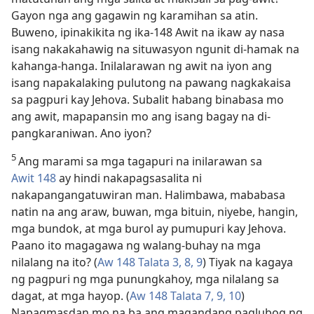
Gayon nga ang gagawin ng karamihan sa atin.
Buweno, ipinakikita ng ika-148 Awit na ikaw ay nasa
isang nakakahawig na situwasyon ngunit di-hamak na
kahanga-hanga. Inilalarawan ng awit na iyon ang
isang napakalaking pulutong na pawang nagkakaisa
sa pagpuri kay Jehova. Subalit habang binabasa mo
ang awit, mapapansin mo ang isang bagay na di-
pangkaraniwan. Ano iyon?
5
Ang marami sa mga tagapuri na inilarawan sa
Awit 148
ay hindi nakapagsasalita ni
nakapangangatuwiran man. Halimbawa, mababasa
natin na ang araw, buwan, mga bituin, niyebe, hangin,
mga bundok, at mga burol ay pumupuri kay Jehova.
Paano ito magagawa ng walang-buhay na mga
nilalang na ito? (
Aw 148 Talata 3,
8, 9
) Tiyak na kagaya
ng pagpuri ng mga punungkahoy, mga nilalang sa
dagat, at mga hayop. (
Aw 148 Talata 7,
9, 10
)
Napagmasdan mo na ba ang magandang paglubog ng