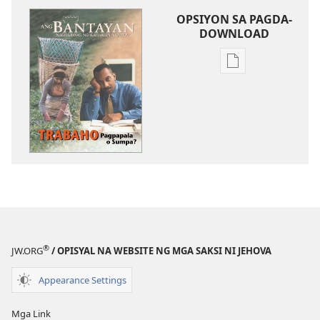
OPSIYON SA PAGDA-
DOWNLOAD
Opsiyon
sa
pagda-
download
ng
publikasyon
ANG
BANTAYAN
—
EDISYON
PARA
®
JW.ORG
/ OPISYAL NA WEBSITE NG MGA SAKSI NI JEHOVA
SA
PAG-
Appearance Settings
AARAL
Hunyo 15,
Mga Link