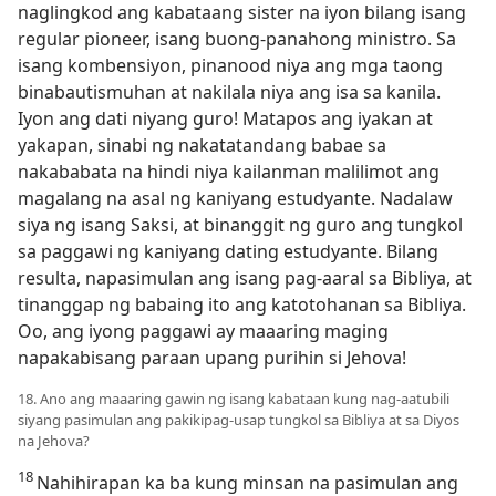
naglingkod ang kabataang sister na iyon bilang isang
regular pioneer, isang buong-panahong ministro. Sa
isang kombensiyon, pinanood niya ang mga taong
binabautismuhan at nakilala niya ang isa sa kanila.
Iyon ang dati niyang guro! Matapos ang iyakan at
yakapan, sinabi ng nakatatandang babae sa
nakababata na hindi niya kailanman malilimot ang
magalang na asal ng kaniyang estudyante. Nadalaw
siya ng isang Saksi, at binanggit ng guro ang tungkol
sa paggawi ng kaniyang dating estudyante. Bilang
resulta, napasimulan ang isang pag-aaral sa Bibliya, at
tinanggap ng babaing ito ang katotohanan sa Bibliya.
Oo, ang iyong paggawi ay maaaring maging
napakabisang paraan upang purihin si Jehova!
18. Ano ang maaaring gawin ng isang kabataan kung nag-aatubili
siyang pasimulan ang pakikipag-usap tungkol sa Bibliya at sa Diyos
na Jehova?
18
Nahihirapan ka ba kung minsan na pasimulan ang