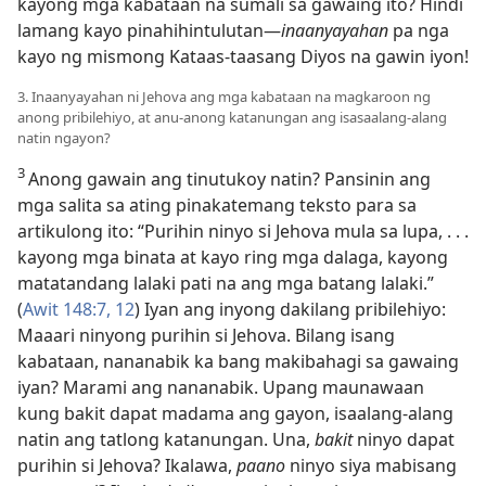
kayong mga kabataan na sumali sa gawaing ito? Hindi
lamang kayo pinahihintulutan​—
inaanyayahan
pa nga
kayo ng mismong Kataas-taasang Diyos na gawin iyon!
3. Inaanyayahan ni Jehova ang mga kabataan na magkaroon ng
anong pribilehiyo, at anu-anong katanungan ang isasaalang-alang
natin ngayon?
3
Anong gawain ang tinutukoy natin? Pansinin ang
mga salita sa ating pinakatemang teksto para sa
artikulong ito: “Purihin ninyo si Jehova mula sa lupa, . . .
kayong mga binata at kayo ring mga dalaga, kayong
matatandang lalaki pati na ang mga batang lalaki.”
(
Awit 148:7,
12
) Iyan ang inyong dakilang pribilehiyo:
Maaari ninyong purihin si Jehova. Bilang isang
kabataan, nananabik ka bang makibahagi sa gawaing
iyan? Marami ang nananabik. Upang maunawaan
kung bakit dapat madama ang gayon, isaalang-alang
natin ang tatlong katanungan. Una,
bakit
ninyo dapat
purihin si Jehova? Ikalawa,
paano
ninyo siya mabisang