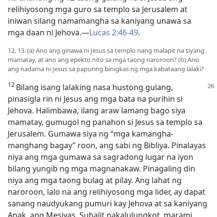
relihiyosong mga guro sa templo sa Jerusalem at
iniwan silang namamangha sa kaniyang unawa sa
mga daan ni Jehova.​—
Lucas 2:46-49
.
12, 13. (a) Ano ang ginawa ni Jesus sa templo nang malapit na siyang
mamatay, at ano ang epekto nito sa mga taong naroroon? (b) Ano
ang nadama ni Jesus sa papuring binigkas ng mga kabataang lalaki?
12
Bilang isang lalaking nasa hustong gulang,
pinasigla rin ni Jesus ang mga bata na purihin si
Jehova. Halimbawa, ilang araw lamang bago siya
mamatay, gumugol ng panahon si Jesus sa templo sa
Jerusalem. Gumawa siya ng “mga kamangha-
manghang bagay” roon, ang sabi ng Bibliya. Pinalayas
niya ang mga gumawa sa sagradong lugar na iyon
bilang yungib ng mga magnanakaw. Pinagaling din
niya ang mga taong bulag at pilay. Ang lahat ng
naroroon, lalo na ang relihiyosong mga lider, ay dapat
sanang naudyukang pumuri kay Jehova at sa kaniyang
Anak, ang Mesiyas. Subalit nakalulungkot, marami