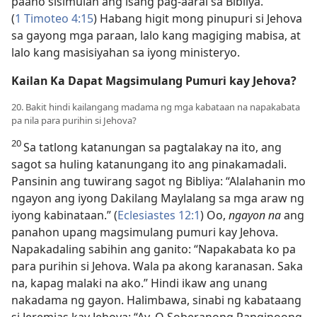
paano sisimulan ang isang pag-aaral sa Bibliya.
(
1 Timoteo 4:15
) Habang higit mong pinupuri si Jehova
sa gayong mga paraan, lalo kang magiging mabisa, at
lalo kang masisiyahan sa iyong ministeryo.
Kailan Ka Dapat Magsimulang Pumuri kay Jehova?
20. Bakit hindi kailangang madama ng mga kabataan na napakabata
pa nila para purihin si Jehova?
20
Sa tatlong katanungan sa pagtalakay na ito, ang
sagot sa huling katanungang ito ang pinakamadali.
Pansinin ang tuwirang sagot ng Bibliya: “Alalahanin mo
ngayon ang iyong Dakilang Maylalang sa mga araw ng
iyong kabinataan.” (
Eclesiastes 12:1
) Oo,
ngayon na
ang
panahon upang magsimulang pumuri kay Jehova.
Napakadaling sabihin ang ganito: “Napakabata ko pa
para purihin si Jehova. Wala pa akong karanasan. Saka
na, kapag malaki na ako.” Hindi ikaw ang unang
nakadama ng gayon. Halimbawa, sinabi ng kabataang