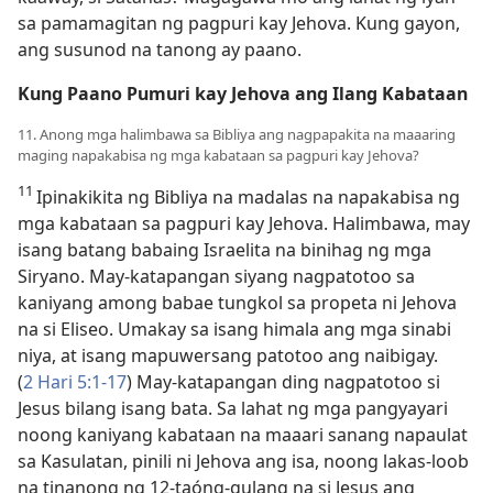
sa pamamagitan ng pagpuri kay Jehova. Kung gayon,
ang susunod na tanong ay paano.
Kung Paano Pumuri kay Jehova ang Ilang Kabataan
11. Anong mga halimbawa sa Bibliya ang nagpapakita na maaaring
maging napakabisa ng mga kabataan sa pagpuri kay Jehova?
11
Ipinakikita ng Bibliya na madalas na napakabisa ng
mga kabataan sa pagpuri kay Jehova. Halimbawa, may
isang batang babaing Israelita na binihag ng mga
Siryano. May-katapangan siyang nagpatotoo sa
kaniyang among babae tungkol sa propeta ni Jehova
na si Eliseo. Umakay sa isang himala ang mga sinabi
niya, at isang mapuwersang patotoo ang naibigay.
(
2 Hari 5:1-17
) May-katapangan ding nagpatotoo si
Jesus bilang isang bata. Sa lahat ng mga pangyayari
noong kaniyang kabataan na maaari sanang napaulat
sa Kasulatan, pinili ni Jehova ang isa, noong lakas-loob
na tinanong ng 12-taóng-gulang na si Jesus ang