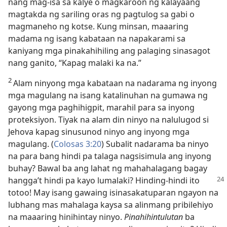
nang mag-isa sa kalye o magkaroon ng kalayaang
magtakda ng sariling oras ng pagtulog sa gabi o
magmaneho ng kotse. Kung minsan, maaaring
madama ng isang kabataan na napakarami sa
kaniyang mga pinakahihiling ang palaging sinasagot
nang ganito, “Kapag malaki ka na.”
2
Alam ninyong mga kabataan na nadarama ng inyong
mga magulang na isang katalinuhan na gumawa ng
gayong mga paghihigpit, marahil para sa inyong
proteksiyon. Tiyak na alam din ninyo na nalulugod si
Jehova kapag sinusunod ninyo ang inyong mga
magulang. (
Colosas 3:20
) Subalit nadarama ba ninyo
na para bang hindi pa talaga nagsisimula ang inyong
buhay? Bawal ba ang lahat ng mahahalagang bagay
hangga’t hindi
pa kayo lumalaki? Hinding-hindi ito
totoo! May isang gawaing isinasakatuparan ngayon na
lubhang mas mahalaga kaysa sa alinmang pribilehiyo
na maaaring hinihintay ninyo.
Pinahihintulutan
ba