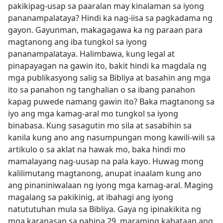
pakikipag-usap sa paaralan may kinalaman sa iyong
pananampalataya? Hindi ka nag-iisa sa pagkadama ng
gayon. Gayunman, makagagawa ka ng paraan para
magtanong ang iba tungkol sa iyong
pananampalataya. Halimbawa, kung legal at
pinapayagan na gawin ito, bakit hindi ka magdala ng
mga publikasyong salig sa Bibliya at basahin ang mga
ito sa panahon ng tanghalian o sa ibang panahon
kapag puwede namang gawin ito? Baka magtanong sa
iyo ang mga kamag-aral mo tungkol sa iyong
binabasa. Kung sasagutin mo sila at sasabihin sa
kanila kung ano ang nasumpungan mong kawili-wili sa
artikulo o sa aklat na hawak mo, baka hindi mo
mamalayang nag-uusap na pala kayo. Huwag mong
kalilimutang magtanong, anupat inaalam kung ano
ang pinaniniwalaan ng iyong mga kamag-aral. Maging
magalang sa pakikinig, at ibahagi ang iyong
natututuhan mula sa Bibliya. Gaya ng ipinakikita ng
mga karanasan sa pahina 29, maraming kabataan ang