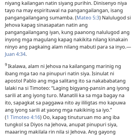
niyang kailangan natin siyang purihin. Dinisenyo niya
tayo na may espirituwal na pangangailangan, isang
pangangailangang sumamba. (
Mateo 5:3
) Nalulugod si
Jehova kapag sinasapatan natin ang
pangangailangang iyan, kung paanong nalulugod ang
inyong mga magulang kapag nakikita nilang kinakain
ninyo ang pagkaing alam nilang mabuti para sa inyo.​—
Juan 4:34
.
9
Ikalawa, alam ni Jehova na kailangang marinig ng
ibang mga tao na pinupuri natin siya. Isinulat ni
apostol Pablo ang mga salitang ito sa nakababatang
lalaki na si Timoteo: “Laging bigyang-pansin ang iyong
sarili at ang iyong turo. Manatili ka sa mga bagay na
ito, sapagkat sa paggawa nito ay ililigtas mo kapuwa
ang iyong sarili at yaong mga nakikinig sa iyo.”
(
1 Timoteo 4:16
) Oo, kapag tinuturuan mo ang iba
tungkol sa Diyos na Jehova, anupat pinupuri siya,
maaaring makilala rin nila si Jehova. Ang gayong