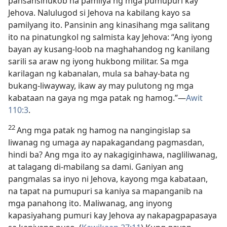
pansansinukob na pamilya ng mga pumupuri kay
Jehova. Nalulugod si Jehova na kabilang kayo sa
pamilyang ito. Pansinin ang kinasihang mga salitang
ito na pinatungkol ng salmista kay Jehova: “Ang iyong
bayan ay kusang-loob na maghahandog ng kanilang
sarili sa araw ng iyong hukbong militar. Sa mga
karilagan ng kabanalan, mula sa bahay-bata ng
bukang-liwayway, ikaw ay may pulutong ng mga
kabataan na gaya ng mga patak ng hamog.”​—
Awit
110:3
.
22
Ang mga patak ng hamog na nangingislap sa
liwanag ng umaga ay napakagandang pagmasdan,
hindi ba? Ang mga ito ay nakagiginhawa, nagliliwanag,
at talagang di-mabilang sa dami. Ganiyan ang
pangmalas sa inyo ni Jehova, kayong mga kabataan,
na tapat na pumupuri sa kaniya sa mapanganib na
mga panahong ito. Maliwanag, ang inyong
kapasiyahang pumuri kay Jehova ay nakapagpapasaya