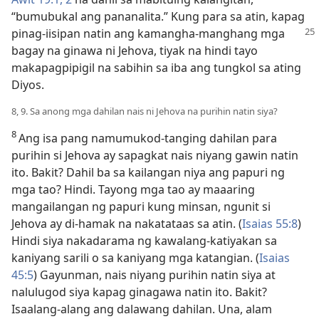
“bumubukal ang pananalita.” Kung para sa atin, kapag
pinag-iisipan natin
ang kamangha-manghang mga
bagay na ginawa ni Jehova, tiyak na hindi tayo
makapagpipigil na sabihin sa iba ang tungkol sa ating
Diyos.
8, 9. Sa anong mga dahilan nais ni Jehova na purihin natin siya?
8
Ang isa pang namumukod-tanging dahilan para
purihin si Jehova ay sapagkat nais niyang gawin natin
ito. Bakit? Dahil ba sa kailangan niya ang papuri ng
mga tao? Hindi. Tayong mga tao ay maaaring
mangailangan ng papuri kung minsan, ngunit si
Jehova ay di-hamak na nakatataas sa atin. (
Isaias 55:8
)
Hindi siya nakadarama ng kawalang-katiyakan sa
kaniyang sarili o sa kaniyang mga katangian. (
Isaias
45:5
) Gayunman, nais niyang purihin natin siya at
nalulugod siya kapag ginagawa natin ito. Bakit?
Isaalang-alang ang dalawang dahilan. Una, alam