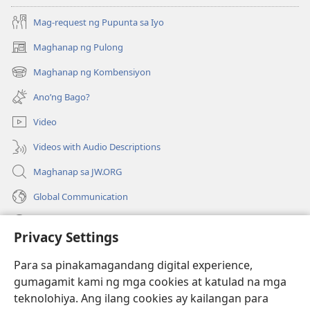
2005
Mag-request ng Pupunta sa Iyo
Maghanap ng Pulong
(may
bubukas
Maghanap ng Kombensiyon
(may
na
bubukas
bagong
Ano’ng Bago?
na
window)
bagong
Video
window)
Videos with Audio Descriptions
Maghanap sa JW.ORG
Global Communication
Help
Privacy Settings
Donasyon
(may
Para sa pinakamagandang digital experience,
bubukas
gumagamit kami ng mga cookies at katulad na mga
na
Watchtower ONLINE LIBRARY™
teknolohiya. Ang ilang cookies ay kailangan para
(may
bagong