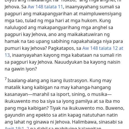
Jehova. Sa
Aw 148 talata 11
, inaanyayahang sumali sa
pagpuri ang makapangyarihan at maimpluwensiyang
mga tao, tulad ng mga hari at mga hukom. Kung
nalulugod ang makapangyarihang mga anghel sa
pagpuri kay Jehova, ano ang maikakatuwiran ng
hamak na tao upang sabihing napakahalaga niya para
pumuri kay Jehova? Pagkatapos, sa
Aw 148 talata 12 at
13
, inaanyayahan kayong mga kabataan na sumali rin
sa pagpuri kay Jehova. Nauudyukan ba kayong naisin
na gawin iyon?
7
Isaalang-alang ang isang ilustrasyon. Kung may
matalik kang kaibigan na may kahanga-hangang
kasanayan​—marahil sa isport, sining, o musika​—
ikukuwento mo ba siya sa iyong pamilya at sa iba mo
pang mga kaibigan? Tiyak na ikukuwento mo. Buweno,
gayundin ang epekto sa atin kapag natutuhan natin
ang lahat ng ginawa ni Jehova. Halimbawa, sinasabi sa
Awit 19:1, 2
na dahil sa mabituing kalangitan,