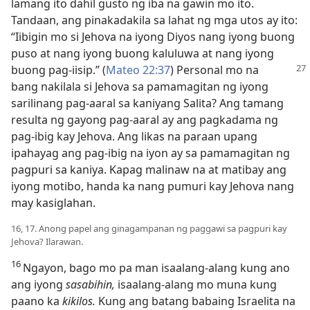
lamang ito dahil gusto ng iba na gawin mo ito.
Tandaan, ang pinakadakila sa lahat ng mga utos ay ito:
“Iibigin mo si Jehova na iyong Diyos nang iyong buong
puso at nang iyong buong kaluluwa at nang iyong
buong pag-iisip.” (
Mateo 22:37
)
Personal mo na
bang nakilala si Jehova sa pamamagitan ng iyong
sarilinang pag-aaral sa kaniyang Salita? Ang tamang
resulta ng gayong pag-aaral ay ang pagkadama ng
pag-ibig kay Jehova. Ang likas na paraan upang
ipahayag ang pag-ibig na iyon ay sa pamamagitan ng
pagpuri sa kaniya. Kapag malinaw na at matibay ang
iyong motibo, handa ka nang pumuri kay Jehova nang
may kasiglahan.
16, 17. Anong papel ang ginagampanan ng paggawi sa pagpuri kay
Jehova? Ilarawan.
16
Ngayon, bago mo pa man isaalang-alang kung ano
ang iyong
sasabihin,
isaalang-alang mo muna kung
paano ka
kikilos.
Kung ang batang babaing Israelita na