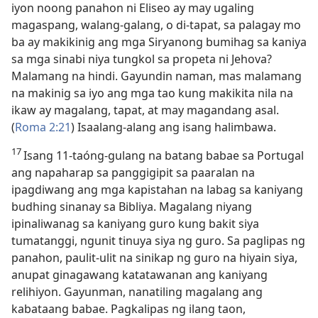
iyon noong panahon ni Eliseo ay may ugaling
magaspang, walang-galang, o di-tapat, sa palagay mo
ba ay makikinig ang mga Siryanong bumihag sa kaniya
sa mga sinabi niya tungkol sa propeta ni Jehova?
Malamang na hindi. Gayundin naman, mas malamang
na makinig sa iyo ang mga tao kung makikita nila na
ikaw ay magalang, tapat, at may magandang asal.
(
Roma 2:21
) Isaalang-alang ang isang halimbawa.
17
Isang 11-taóng-gulang na batang babae sa Portugal
ang napaharap sa panggigipit sa paaralan na
ipagdiwang ang mga kapistahan na labag sa kaniyang
budhing sinanay sa Bibliya. Magalang niyang
ipinaliwanag sa kaniyang guro kung bakit siya
tumatanggi, ngunit tinuya siya ng guro. Sa paglipas ng
panahon, paulit-ulit na sinikap ng guro na hiyain siya,
anupat ginagawang katatawanan ang kaniyang
relihiyon. Gayunman, nanatiling magalang ang
kabataang babae. Pagkalipas ng ilang taon,