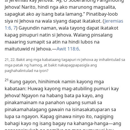
si Jeremias kay Jehova: “Ay, O Soberanong Panginoong
Jehova! Narito, hindi nga ako marunong magsalita,
sapagkat ako ay isang bata lamang.” Pinatibay-loob
siya ni Jehova na wala siyang dapat ikatakot. (
Jeremias
1:6, 7
) Gayundin naman, wala tayong dapat ikatakot
kapag pinupuri natin si Jehova. Walang pinsalang
maaaring sumapit sa atin na hindi lubos na
maitutuwid ni Jehova.​—
Awit 118:6
.
21, 22. Bakit ang mga kabataang tagapuri ni Jehova ay inihalintulad sa
mga patak ng hamog, at bakit nakapagpapasigla ang
paghahalintulad na iyon?
21
Kung gayon, hinihimok namin kayong mga
kabataan: Huwag kayong mag-atubiling pumuri kay
Jehova! Ngayon na habang bata pa kayo, ang
pinakamainam na panahon upang sumali sa
pinakamahalagang gawain na isinasakatuparan sa
lupa sa ngayon. Kapag ginawa ninyo ito, nagiging
bahagi kayo ng isang bagay na kahanga-hanga​—ang