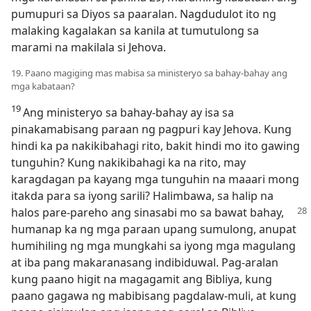
pumupuri sa Diyos sa paaralan. Nagdudulot ito ng
malaking kagalakan sa kanila at tumutulong sa
marami na makilala si Jehova.
19. Paano magiging mas mabisa sa ministeryo sa bahay-bahay ang
mga kabataan?
19
Ang ministeryo sa bahay-bahay ay isa sa
pinakamabisang paraan ng pagpuri kay Jehova. Kung
hindi ka pa nakikibahagi rito, bakit hindi mo ito gawing
tunguhin? Kung nakikibahagi ka na rito, may
karagdagan pa kayang mga tunguhin na maaari mong
itakda para sa iyong sarili? Halimbawa, sa halip na
halos pare-pareho ang sinasabi mo sa
bawat bahay,
humanap ka ng mga paraan upang sumulong, anupat
humihiling ng mga mungkahi sa iyong mga magulang
at iba pang makaranasang indibiduwal. Pag-aralan
kung paano higit na magagamit ang Bibliya, kung
paano gagawa ng mabibisang pagdalaw-muli, at kung