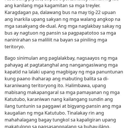
ang kanilang mga kagamitan sa mga treyler.
Karagdagan pa, dalawang bus na may tig-22 upuan
ang inarkila upang sakyan ng mga walang angkop na
mga sasakyang de-dual. Ang mga naglakbay sakay ng
bus ay nagtuon ng pansin sa pagpapatotoo sa mga
naninirahan sa maliliit na bayan sa piniling mga
teritoryo.
Bago sinimulan ang paglalakbay, nagsaayos ng mga
pahayag at pagtatanghal ang nangangasiwang mga
kapatid na lalaki upang magbigay ng mga panuntunan
kung paano ihaharap ang mabuting balita sa di-
karaniwang teritoryong ito. Halimbawa, upang
mabisang makapangaral sa mga pamayanan ng mga
Katutubo, karaniwan nang kailangang sundin ang
ilang tuntunin sa paggawi at bigyang-pansin ang mga
kaugalian ng mga Katutubo. Tinalakay rin ang
mahahalagang bagay tungkol sa kapaligiran upang
makatulong sa pagsasanggalang sa buhay-iláng.