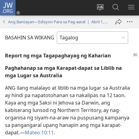
JW.ORG
Mag-
log
Baguhin
Maghana
IPA
In
ang
sa
AN
Ang Bantayan—Edisyon Para sa Pag-aaral | Abril 1, 2005
(may
wika
JW.ORG
ME
bubukas
ng
BASAHIN SA WIKANG
na
site
bagong
Report ng mga Tagapaghayag ng Kaharian
window)
Paghahanap sa mga Karapat-dapat sa Liblib na
mga Lugar sa Australia
ANG ilang malalayo at liblib na mga lugar sa Australia
ay hindi pa napatotohanan sa nakalipas na 12 taon.
Kaya ang mga Saksi ni Jehova sa Darwin, ang
kabiserang lunsod ng Northern Territory, ay nag-
organisa ng siyam-na-araw na puspusang kampanya
sa pangangaral upang hanapin ang mga karapat-
dapat.​—
Mateo 10:11
.