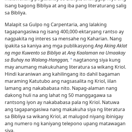
isang bagong Bibliya at ang iba pang literaturang salig
sa Bibliya.
Malapit sa Gulpo ng Carpentaria, ang lalaking
tagapangasiwa ng isang 400,000-ektaryang rantso ay
nagpakita ng interes sa mensahe ng Kaharian. Nang
ipakita sa kaniya ang mga publikasyong
Ang Aking Aklat
ng mga Kuwento sa Bibliya
at
Ang Kaalaman na Umaakay
sa Buhay na Walang-Hanggan,
nagtanong siya kung
*
may anumang makukuhang literatura sa wikang Kriol.
Hindi karaniwan ang kahilingang ito dahil bagaman
maraming Katutubo ang nagsasalita ng Kriol, iilan
lamang ang nakababasa nito. Napag-alaman nang
dakong huli na ang lahat ng 50 manggagawa sa
rantsong iyon ay nakababasa pala ng Kriol. Natuwa
ang tagapangasiwa nang makakuha siya ng literatura
sa Bibliya sa wikang Kriol, at malugod niyang ibinigay
ang numero ng kaniyang telepono upang matawagan
siya.