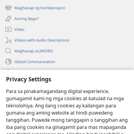
bubukas
Maghanap ng Kombensiyon
(may
na
bubukas
bagong
Ano’ng Bago?
na
window)
bagong
Video
window)
Videos with Audio Descriptions
Maghanap sa JW.ORG
Global Communication
Help
Privacy Settings
Donasyon
(may
Para sa pinakamagandang digital experience,
bubukas
gumagamit kami ng mga cookies at katulad na mga
na
Watchtower ONLINE LIBRARY™
teknolohiya. Ang ilang cookies ay kailangan para
(may
bagong
gumana ang aming website at hindi puwedeng
bubukas
window)
®
JW Hub
na
tanggihan. Puwede mong tanggapin o tanggihan ang
(may
bagong
bubukas
iba pang cookies na ginagamit para mas mapaganda
window)
®
JW Library
na