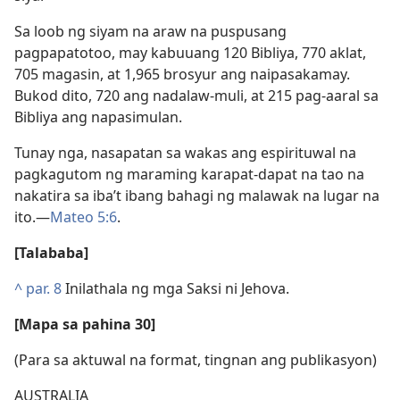
Sa loob ng siyam na araw na puspusang
pagpapatotoo, may kabuuang 120 Bibliya, 770 aklat,
705 magasin, at 1,965 brosyur ang naipasakamay.
Bukod dito, 720 ang nadalaw-muli, at 215 pag-aaral sa
Bibliya ang napasimulan.
Tunay nga, nasapatan sa wakas ang espirituwal na
pagkagutom ng maraming karapat-dapat na tao na
nakatira sa iba’t ibang bahagi ng malawak na lugar na
ito.​—
Mateo 5:6
.
[Talababa]
^
par. 8
Inilathala ng mga Saksi ni Jehova.
[Mapa sa pahina 30]
(Para sa aktuwal na format, tingnan ang publikasyon)
AUSTRALIA