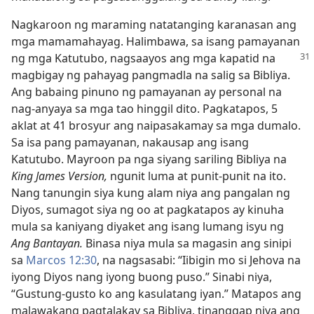
Nagkaroon ng maraming natatanging karanasan ang
mga mamamahayag. Halimbawa, sa isang pamayanan
ng mga Katutubo, nagsaayos ang mga
kapatid na
magbigay ng pahayag pangmadla na salig sa Bibliya.
Ang babaing pinuno ng pamayanan ay personal na
nag-anyaya sa mga tao hinggil dito. Pagkatapos, 5
aklat at 41 brosyur ang naipasakamay sa mga dumalo.
Sa isa pang pamayanan, nakausap ang isang
Katutubo. Mayroon pa nga siyang sariling Bibliya na
King James Version,
ngunit luma at punit-punit na ito.
Nang tanungin siya kung alam niya ang pangalan ng
Diyos, sumagot siya ng oo at pagkatapos ay kinuha
mula sa kaniyang diyaket ang isang lumang isyu ng
Ang Bantayan.
Binasa niya mula sa magasin ang sinipi
sa
Marcos 12:30
, na nagsasabi: “Iibigin mo si Jehova na
iyong Diyos nang iyong buong puso.” Sinabi niya,
“Gustung-gusto ko ang kasulatang iyan.” Matapos ang
malawakang pagtalakay sa Bibliya, tinanggap niya ang