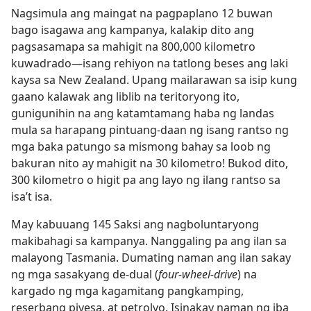
Nagsimula ang maingat na pagpaplano 12 buwan
bago isagawa ang kampanya, kalakip dito ang
pagsasamapa sa mahigit na 800,000 kilometro
kuwadrado​—isang rehiyon na tatlong beses ang laki
kaysa sa New Zealand. Upang mailarawan sa isip kung
gaano kalawak ang liblib na teritoryong ito,
gunigunihin na ang katamtamang haba ng landas
mula sa harapang pintuang-daan ng isang rantso ng
mga baka patungo sa mismong bahay sa loob ng
bakuran nito ay mahigit na 30 kilometro! Bukod dito,
300 kilometro o higit pa ang layo ng ilang rantso sa
isa’t isa.
May kabuuang 145 Saksi ang nagboluntaryong
makibahagi sa kampanya. Nanggaling pa ang ilan sa
malayong Tasmania. Dumating naman ang ilan sakay
ng mga sasakyang de-dual (
four-wheel-drive
) na
kargado ng mga kagamitang pangkamping,
reserbang piyesa, at petrolyo. Isinakay naman ng iba