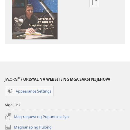
Opsiyon
sa
pagda-
download
ng
publikasyon
ANG
BANTAYAN
—
EDISYON
PARA
®
JW.ORG
/ OPISYAL NA WEBSITE NG MGA SAKSI NI JEHOVA
SA
PAG-
Appearance Settings
AARAL
Abril 1,
Mga Link
2005
Mag-request ng Pupunta sa Iyo
Maghanap ng Pulong
(may