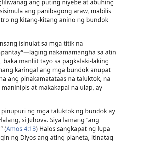
gliliwanag ang puting niyebe at abuhing
sisimula ang panibagong araw, mabilis
metro ng kitang-kitang anino ng bundok
sang isinulat sa mga titik na
pantay”​—​laging nakamamangha sa atin
 baka manliit tayo sa pagkalaki-laking
amang karingal ang mga bundok anupat
na ang pinakamatataas na taluktok, na
maninipis at makakapal na ulap, ay
 pinupuri ng mga taluktok ng bundok ay
alang, si Jehova. Siya lamang “ang
 (
Amos 4:13
) Halos sangkapat ng lupa
gin ng Diyos ang ating planeta, itinatag