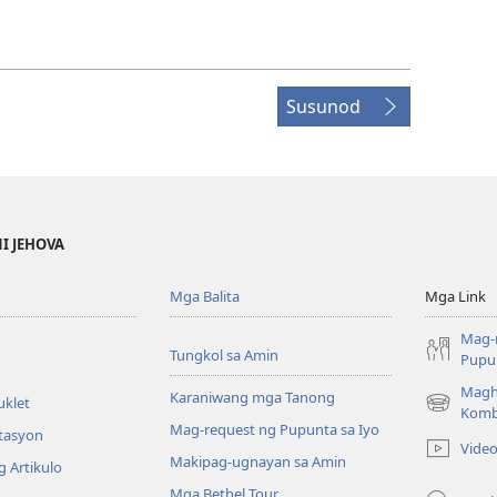
Susunod
NI JEHOVA
Mga Balita
Mga Link
Mag-
Tungkol sa Amin
Pupun
Magh
Karaniwang mga Tanong
uklet
(may
Komb
Mag-request ng Pupunta sa Iyo
bubukas
itasyon
Vide
na
Makipag-ugnayan sa Amin
 Artikulo
bagong
Mga Bethel Tour
window)