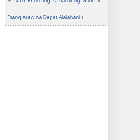
Binali ni Ehud ang Pamatok ng Maniniil
Isang Araw na Dapat Alalahanin