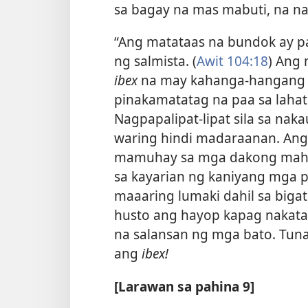
sa bagay na mas mabuti, na na
“Ang matataas na bundok ay p
ng salmista. (
Awit 104:18
) Ang
ibex
na may kahanga-hangang 
pinakamatatag na paa sa laha
Nagpapalipat-lipat sila sa nak
waring hindi madaraanan. An
mamuhay sa mga dakong mahira
sa kayarian ng kaniyang mga p
maaaring lumaki dahil sa biga
husto ang hayop kapag nakatayo
na salansan ng mga bato. Tun
ang
ibex!
[Larawan sa pahina 9]