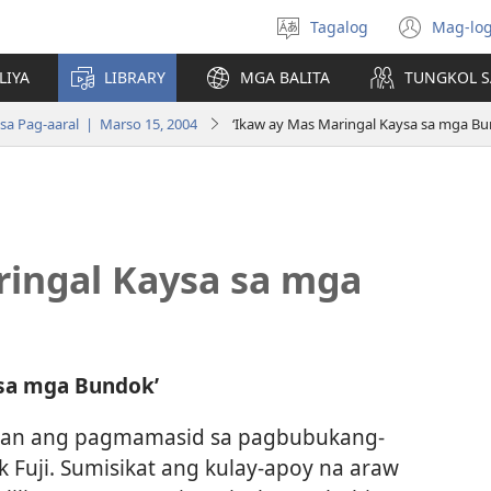
Tagalog
Mag-log
Pumili
(may
ng
bub
LIYA
LIBRARY
MGA BALITA
TUNGKOL S
wika
na
bag
a Pag-aaral | Marso 15, 2004
‘Ikaw ay Mas Maringal Kaysa sa mga Bu
wind
ringal Kaysa sa mga
 sa mga Bundok’
asan ang pagmamasid sa pagbubukang-
 Fuji. Sumisikat ang kulay-apoy na araw