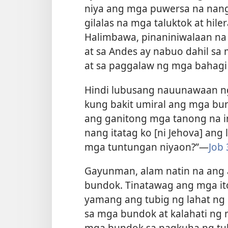
niya ang mga puwersa na nang 
gilalas na mga taluktok at hil
Halimbawa, pinaniniwalaan na
at sa Andes ay nabuo dahil sa 
at sa paggalaw ng mga bahagi 
Hindi lubusang nauunawaan ng
kung bakit umiral ang mga bun
ang ganitong mga tanong na in
nang itatag ko [ni Jehova] ang 
mga tuntungan niyaon?”​—
Job 
Gayunman, alam natin na ang
bundok. Tinatawag ang mga ito
yamang ang tubig ng lahat ng
sa mga bundok at kalahati ng
mga bundok sa pagkuha ng tub