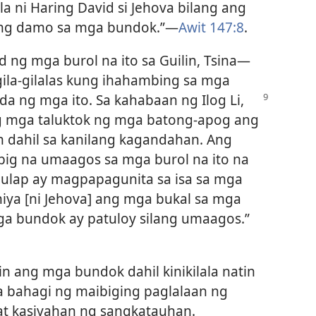
la ni Haring David si Jehova bilang ang
iang damo sa mga bundok.”​—
Awit 147:8
.
ng mga burol na ito sa Guilin, Tsina​—
ila-gilalas kung ihahambing sa mga
anda ng mga
ito. Sa kahabaan ng Ilog Li,
g mga taluktok ng mga batong-apog ang
dahil sa kanilang kagandahan. Ang
ig na umaagos sa mga burol na ito na
ulap ay magpapagunita sa isa sa mga
 niya [ni Jehova] ang mga bukal sa mga
ga bundok ay patuloy silang umaagos.”​
 ang mga bundok dahil kinikilala natin
a bahagi ng maibiging paglalaan ng
at kasiyahan ng sangkatauhan.