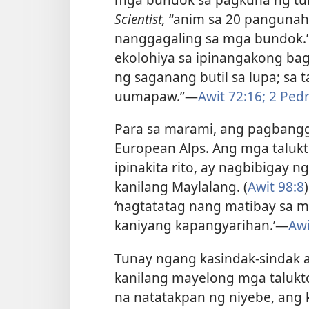
Scientist,
“anim sa 20 pangunah
nanggagaling sa mga bundok.” 
ekolohiya sa ipinangakong ba
ng saganang butil sa lupa; sa
uumapaw.”​—
Awit 72:16;
2 Pedr
Para sa marami, ang pagbangg
European Alps. Ang mga talukto
ipinakita rito, ay nagbibigay 
kanilang Maylalang. (
Awit 98:8
‘nagtatatag nang matibay sa
kaniyang kapangyarihan.’​—
Awi
Tunay ngang kasindak-sindak a
kanilang mayelong mga talukto
na natatakpan ng niyebe, ang k