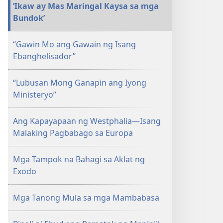
‘Ikaw ay Mas Maringal Kaysa sa mga
AARAL
Bundok’
Marso 15,
2004
“Gawin Mo ang Gawain ng Isang
Ebanghelisador”
“Lubusan Mong Ganapin ang Iyong
Ministeryo”
Ang Kapayapaan ng Westphalia—Isang
Malaking Pagbabago sa Europa
Mga Tampok na Bahagi sa Aklat ng
Exodo
Mga Tanong Mula sa mga Mambabasa