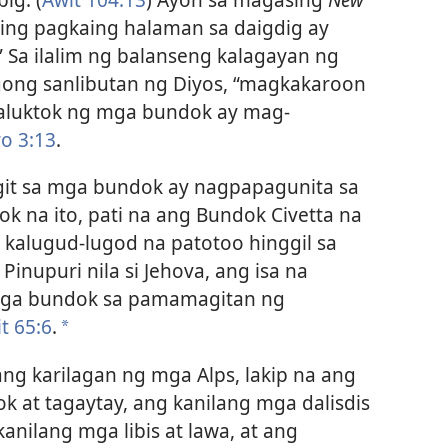
ing pagkaing halaman sa daigdig ay
Sa ilalim ng balanseng kalagayan ng
gong sanlibutan ng Diyos, “magkakaroon
 taluktok ng mga bundok ay mag-
o 3:13
.
it sa mga bundok ay nagpapagunita sa
k na ito, pati na ang Bundok Civetta na
ng kalugud-lugod na patotoo hinggil sa
) Pinupuri nila si Jehova, ang isa na
 mga bundok sa pamamagitan ng
t 65:6
.
*
ng karilagan ng mga Alps, lakip na ang
k at tagaytay, ang kanilang mga dalisdis
anilang mga libis at lawa, at ang