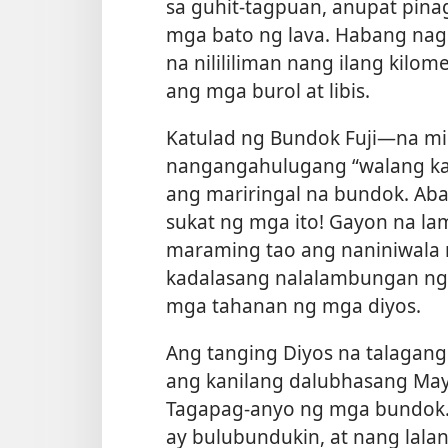
sa guhit-tagpuan, anupat pina
mga bato ng lava. Habang nag
na nilililiman nang ilang kilo
ang mga burol at libis.
Katulad ng Bundok Fuji​—na min
nangangahulugang “walang ka
ang mariringal na bundok. Aba,
sukat ng mga ito! Gayon na l
maraming tao ang naniniwala 
kadalasang nalalambungan ng 
mga tahanan ng mga diyos.
Ang tanging Diyos na talagang
ang kanilang dalubhasang Mayl
Tagapag-anyo ng mga bundok.”
ay bulubundukin, at nang lalan