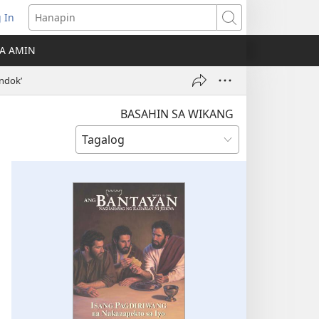
 In
Hanapin
ukas
A AMIN
ong
ndok’
ow)
BASAHIN SA WIKANG