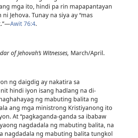
ang mga ito, hindi pa rin mapapantayan
ni Jehova. Tunay na siya ay “mas
.”​—
Awit 76:4
.
dar of Jehovah’s Witnesses,
March/April.
on ng daigdig ay nakatira sa
it hindi iyon isang hadlang na di-
aghahayag ng mabuting balita ng
ala ang mga ministrong Kristiyanong ito
yon. At “pagkaganda-ganda sa ibabaw
aong nagdadala ng mabuting balita, na
 nagdadala ng mabuting balita tungkol