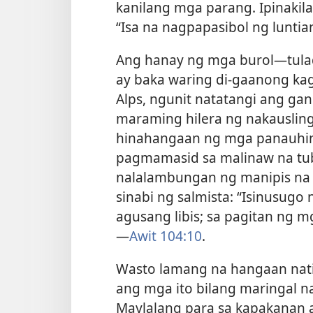
kanilang mga parang. Ipinakila
“Isa na nagpapasibol ng lunt
Ang hanay ng mga burol​—tulad 
ay baka waring di-gaanong kag
Alps, ngunit natatangi ang g
maraming hilera ng nakauslin
hinahangaan ng mga panauhin 
pagmamasid sa malinaw na tub
nalalambungan ng manipis na 
sinabi ng salmista: “Isinusugo
agusang libis; sa pagitan ng m
—
Awit 104:10
.
Wasto lamang na hangaan natin
ang mga ito bilang maringal n
Maylalang para sa kapakanan 