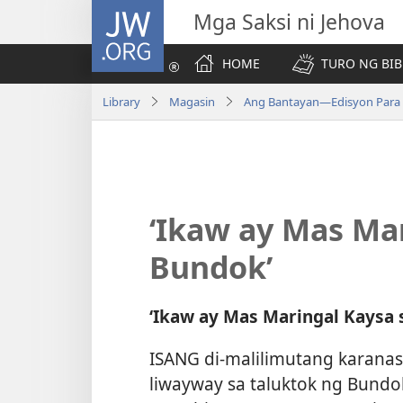
JW.ORG
Mga Saksi ni Jehova
HOME
TURO NG BIB
Library
Magasin
Ang Bantayan—Edisyon Para s
‘Ikaw ay Mas Ma
Bundok’
‘Ikaw ay Mas Maringal Kaysa
ISANG di-malilimutang karan
liwayway sa taluktok ng Bundok