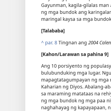
Gayunman, kagila-gilalas man 
ng mga bundok ang karingalan 
maringal kaysa sa mga bundok
[Talababa]
^
par. 8
Tingnan ang
2004 Calen
[Kahon/​Larawan sa pahina 9]
Ang 10 porsiyento ng populasy
bulubunduking mga lugar. Ngun
mapagtatagumpayan ng mga n
Kaharian ng Diyos. Abalang-ab
sa maraming matataas na rehi
ng mga bundok ng mga paa niy
naghahayag ng kapayapaan, na