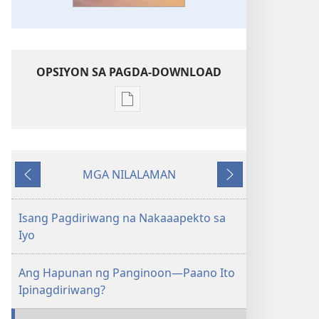
OPSIYON SA PAGDA-DOWNLOAD
Opsiyon
sa
pagda-
download
MGA NILALAMAN
ng
Nauna
Susunod
publikasyon
ANG
Isang Pagdiriwang na Nakaaapekto sa
BANTAYAN
Iyo
—
EDISYON
Ang Hapunan ng Panginoon—Paano Ito
PARA
Ipinagdiriwang?
SA
PAG-