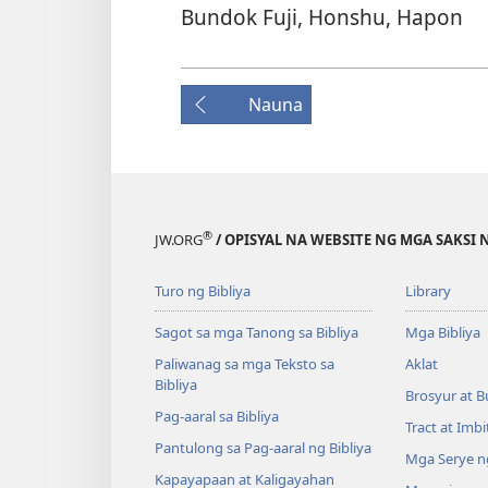
Bundok Fuji, Honshu, Hapon
Nauna
®
JW.ORG
/ OPISYAL NA WEBSITE NG MGA SAKSI 
Turo ng Bibliya
Library
Sagot sa mga Tanong sa Bibliya
Mga Bibliya
Paliwanag sa mga Teksto sa
Aklat
Bibliya
Brosyur at B
Pag-aaral sa Bibliya
Tract at Imb
Pantulong sa Pag-aaral ng Bibliya
Mga Serye ng
Kapayapaan at Kaligayahan