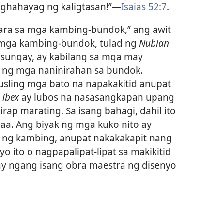
ghahayag ng kaligtasan!”​—
Isaias 52:7
.
ara sa mga kambing-bundok,” ang awit
 mga kambing-bundok, tulad ng
Nubian
sungay, ay kabilang sa mga may
t ng mga naninirahan sa bundok.
ausling mga bato na napakakitid anupat
g
ibex
ay lubos na nasasangkapan upang
p marating. Sa isang bahagi, dahil ito
aa. Ang biyak ng mga kuko nito ay
t ng kambing, anupat nakakakapit nang
 ito o nagpapalipat-lipat sa makikitid
ay ngang isang obra maestra ng disenyo