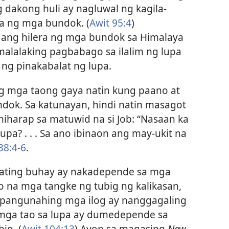
dakong huli ay nagluwal ng kagila-
era ng mga bundok. (
Awit 95:4
)
 ang hilera ng mga bundok sa Himalaya
malalaking pagbabago sa ilalim ng lupa
ng pinakabalat ng lupa.
 mga taong gaya natin kung paano at
dok. Sa katunayan, hindi natin masagot
iharap sa matuwid na si Job: “Nasaan ka
lupa? . . . Sa ano ibinaon ang may-ukit na
38:4-6
.
 ating buhay ay nakadepende sa mga
 na mga tangke ng tubig ng kalikasan,
 pangunahing mga ilog ay nanggagaling
 mga tao sa lupa ay dumedepende sa
ig. (
Awit 104:13
) Ayon sa magasing
New