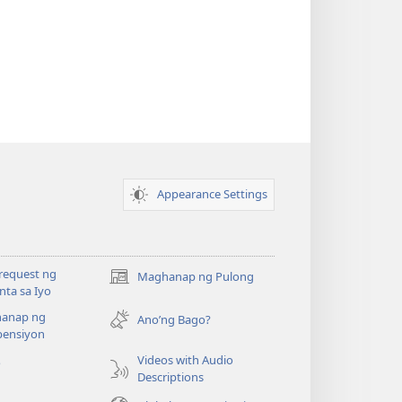
Appearance Settings
request ng
Maghanap ng Pulong
(may
ta sa Iyo
bubukas
anap ng
na
Ano’ng Bago?
ensiyon
bagong
window)
Videos with Audio
o
Descriptions