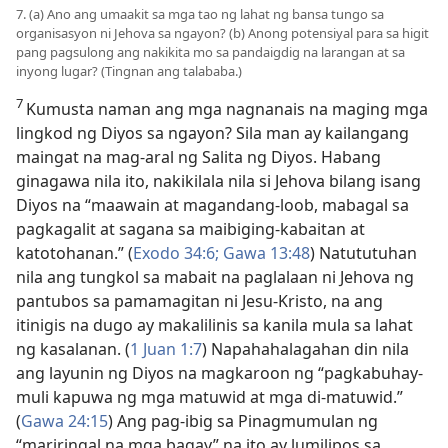
7. (a) Ano ang umaakit sa mga tao ng lahat ng bansa tungo sa
organisasyon ni Jehova sa ngayon? (b) Anong potensiyal para sa higit
pang pagsulong ang nakikita mo sa pandaigdig na larangan at sa
inyong lugar? (Tingnan ang talababa.)
7
Kumusta naman ang mga nagnanais na maging mga
lingkod ng Diyos sa ngayon? Sila man ay kailangang
maingat na mag-aral ng Salita ng Diyos. Habang
ginagawa nila ito, nakikilala nila si Jehova bilang isang
Diyos na “maawain at magandang-loob, mabagal sa
pagkagalit at sagana sa maibiging-kabaitan at
katotohanan.” (
Exodo 34:6;
Gawa 13:48
) Natututuhan
nila ang tungkol sa mabait na paglalaan ni Jehova ng
pantubos sa pamamagitan ni Jesu-Kristo, na ang
itinigis na dugo ay makalilinis sa kanila mula sa lahat
ng kasalanan. (
1 Juan 1:7
) Napahahalagahan din nila
ang layunin ng Diyos na magkaroon ng “pagkabuhay-
muli kapuwa ng mga matuwid at mga di-matuwid.”
(
Gawa 24:15
) Ang pag-ibig sa Pinagmumulan ng
“mariringal na mga bagay” na ito ay lumilipos sa