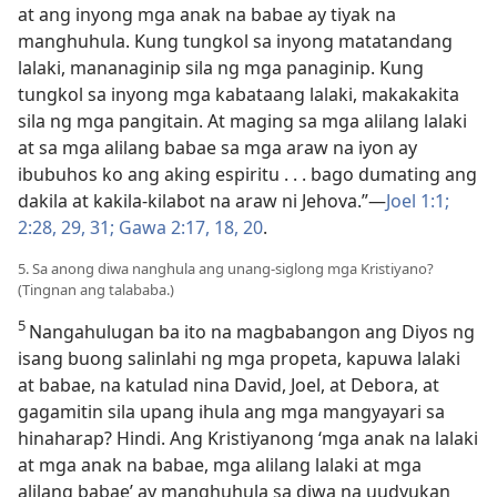
at ang inyong mga anak na babae ay tiyak na
manghuhula. Kung tungkol sa inyong matatandang
lalaki, mananaginip sila ng mga panaginip. Kung
tungkol sa inyong mga kabataang lalaki, makakakita
sila ng mga pangitain. At maging sa mga alilang lalaki
at sa mga alilang babae sa mga araw na iyon ay
ibubuhos ko ang aking espiritu . . . bago dumating ang
dakila at kakila-kilabot na araw ni Jehova.”​—
Joel 1:1;
2:28, 29,
31;
Gawa 2:17, 18,
20
.
5. Sa anong diwa nanghula ang unang-siglong mga Kristiyano?
(Tingnan ang talababa.)
5
Nangahulugan ba ito na magbabangon ang Diyos ng
isang buong salinlahi ng mga propeta, kapuwa lalaki
at babae, na katulad nina David, Joel, at Debora, at
gagamitin sila upang ihula ang mga mangyayari sa
hinaharap? Hindi. Ang Kristiyanong ‘mga anak na lalaki
at mga anak na babae, mga alilang lalaki at mga
alilang babae’ ay manghuhula sa diwa na uudyukan