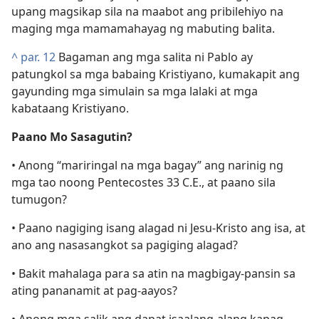
upang magsikap sila na maabot ang pribilehiyo na
maging mga mamamahayag ng mabuting balita.
^
par. 12
Bagaman ang mga salita ni Pablo ay
patungkol sa mga babaing Kristiyano, kumakapit ang
gayunding mga simulain sa mga lalaki at mga
kabataang Kristiyano.
Paano Mo Sasagutin?
• Anong “mariringal na mga bagay” ang narinig ng
mga tao noong Pentecostes 33 C.E., at paano sila
tumugon?
• Paano nagiging isang alagad ni Jesu-Kristo ang isa, at
ano ang nasasangkot sa pagiging alagad?
• Bakit mahalaga para sa atin na magbigay-pansin sa
ating pananamit at pag-aayos?