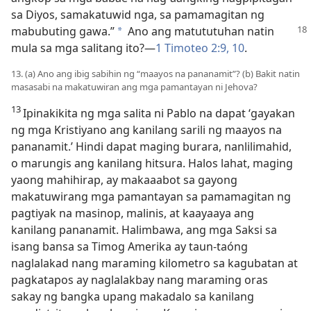
sa Diyos, samakatuwid nga, sa pamamagitan ng
mabubuting gawa.”
Ano
ang matututuhan natin
*
mula sa mga salitang ito?​—
1 Timoteo 2:9, 10
.
13. (a) Ano ang ibig sabihin ng “maayos na pananamit”? (b) Bakit natin
masasabi na makatuwiran ang mga pamantayan ni Jehova?
13
Ipinakikita ng mga salita ni Pablo na dapat ‘gayakan
ng mga Kristiyano ang kanilang sarili ng maayos na
pananamit.’ Hindi dapat maging burara, nanlilimahid,
o marungis ang kanilang hitsura. Halos lahat, maging
yaong mahihirap, ay makaaabot sa gayong
makatuwirang mga pamantayan sa pamamagitan ng
pagtiyak na masinop, malinis, at kaayaaya ang
kanilang pananamit. Halimbawa, ang mga Saksi sa
isang bansa sa Timog Amerika ay taun-taóng
naglalakad nang maraming kilometro sa kagubatan at
pagkatapos ay naglalakbay nang maraming oras
sakay ng bangka upang makadalo sa kanilang