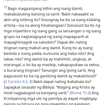
17
Bago magpasiyang bilhin ang isang damit,
makabubuting itanong sa sarili: ‘Bakit nakaaakit sa
akin ang istilong ito? Iniuugnay ba ito sa isang kilaláng
artista​—isa na aking hinahangaan? Isinusuot ba ito ng
mga miyembro ng isang gang sa lansangan o ng isang
grupo na nagtataguyod ng isang mapagsarili at
mapaghimagsik na saloobin?’ Dapat din nating
tingnan nang mabuti ang damit. Kung ito ay isang
bestida o isang palda, kumusta ang haba nito? Ang
tabas nito? Ang damit ba ay mahinhin, angkop, at
marangal, o ito ba ay masikip, nakapupukaw sa sekso,
o burarang tingnan? Tanungin ang iyong sarili, ‘Ang
pagsusuot ko ba ng ganitong damit ay makatitisod?’
(
2 Corinto 6:3, 4
) Bakit dapat nating ikabahala ito?
Sapagkat sinasabi ng Bibliya: “Maging ang Kristo ay
hindi nagpalugod sa kaniyang sarili.” (
Roma 15:3
) Ang
Kristiyanong mga ulo ng pamilya ay dapat magbigay-
pansin sa hitsura ng mga miyembro ng kanilang