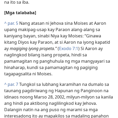
na ito sa iba.
[Mga talababa]
^
par. 5
Nang atasan ni Jehova sina Moises at Aaron
upang makipag-usap kay Paraon alang-alang sa
kaniyang bayan, sinabi Niya kay Moises: “Ginawa
kitang Diyos kay Paraon, at si Aaron na iyong kapatid
ay
magiging iyong propeta.”
(
Exodo 7:1
) Si Aaron ay
naglingkod bilang isang propeta, hindi sa
pamamagitan ng panghuhula ng mga mangyayari sa
hinaharap, kundi sa pamamagitan ng pagiging
tagapagsalita ni Moises.
^
par. 7
Tungkol sa lubhang karamihan na dumalo sa
taunang pagdiriwang ng Hapunan ng Panginoon na
idinaos noong Marso 28, 2002, milyun-milyon sa kanila
ang hindi pa aktibong naglilingkod kay Jehova.
Dalangin natin na ang puso ng marami sa mga
interesadong ito ay mapakilos sa madaling panahon