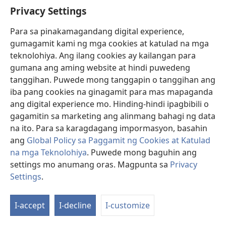
Privacy Settings
Donasyon
(may
Para sa pinakamagandang digital experience,
bubukas
gumagamit kami ng mga cookies at katulad na mga
na
Watchtower ONLINE LIBRARY™
teknolohiya. Ang ilang cookies ay kailangan para
(may
bagong
gumana ang aming website at hindi puwedeng
bubukas
window)
®
JW Hub
na
tanggihan. Puwede mong tanggapin o tanggihan ang
(may
bagong
bubukas
iba pang cookies na ginagamit para mas mapaganda
window)
®
JW Library
na
ang digital experience mo. Hinding-hindi ipagbibili o
bagong
gagamitin sa marketing ang alinmang bahagi ng data
window)
®
Watchtower Library
na ito. Para sa karagdagang impormasyon, basahin
ang
Global Policy sa Paggamit ng Cookies at Katulad
na mga Teknolohiya
. Puwede mong baguhin ang
settings mo anumang oras. Magpunta sa
Privacy
Copyright
© 2026 Watch Tower Bible and Tract Society of Pennsylvania.
Settings
.
Ip
KASUNDUAN SA PAGGAMIT
|
PRIVACY POLICY
|
PRIVACY SETTINGS
a
I-accept
I-decline
I-customize
Ta
n