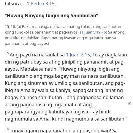
hitsura.​—
1 Pedro 3:15
.
“Huwag Ninyong Ibigin ang Sanlibutan”
15, 16. (a) Bakit mahalaga na iwasan nating tularan ang sanlibutan
kung tungkol sa pananamit at pag-aayos? (
1 Juan 5:19
) (b) Sa anong
praktikal na dahilan dapat nating iwasan ang mga kausuhan sa
pananamit at pag-aayos?
15
Ang payo na nakaulat sa
1 Juan 2:15, 16
ay naglalaan
din ng patnubay sa ating pinipiling pananamit at pag-
aayos. Mababasa natin: “Huwag ninyong ibigin ang
sanlibutan o ang mga bagay man na nasa sanlibutan.
Kung ang sinuman ay umiibig sa sanlibutan, ang pag-
ibig sa Ama ay wala sa kaniya; sapagkat ang lahat ng
bagay na nasa sanlibutan​—ang pagnanasa ng laman
at ang pagnanasa ng
mga mata at ang
pagpaparangya ng kabuhayan ng isa​—ay hindi
nagmumula sa Ama, kundi nagmumula sa sanlibutan.”
16
Tunay ngang napapanahon ang payong iyan! Sa