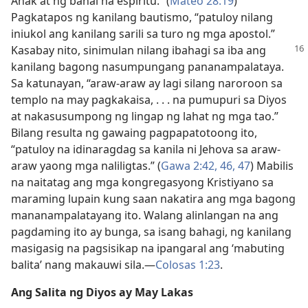
Anak at ng banal na espiritu.” (
Mateo 28:19
)
Pagkatapos ng kanilang bautismo, “patuloy nilang
iniukol ang kanilang sarili sa turo ng mga apostol.”
Kasabay
nito, sinimulan nilang ibahagi sa iba ang
kanilang bagong nasumpungang pananampalataya.
Sa katunayan, “araw-araw ay lagi silang naroroon sa
templo na may pagkakaisa, . . . na pumupuri sa Diyos
at nakasusumpong ng lingap ng lahat ng mga tao.”
Bilang resulta ng gawaing pagpapatotoong ito,
“patuloy na idinaragdag sa kanila ni Jehova sa araw-
araw yaong mga naliligtas.” (
Gawa 2:42,
46, 47
) Mabilis
na naitatag ang mga kongregasyong Kristiyano sa
maraming lupain kung saan nakatira ang mga bagong
mananampalatayang ito. Walang alinlangan na ang
pagdaming ito ay bunga, sa isang bahagi, ng kanilang
masigasig na pagsisikap na ipangaral ang ‘mabuting
balita’ nang makauwi sila.​—
Colosas 1:23
.
Ang Salita ng Diyos ay May Lakas