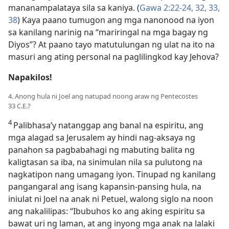
mananampalataya sila sa kaniya. (
Gawa 2:22-24,
32, 33,
38
) Kaya paano tumugon ang mga nanonood na iyon
sa kanilang narinig na “mariringal na mga bagay ng
Diyos”? At paano tayo matutulungan ng ulat na ito na
masuri ang ating personal na paglilingkod kay Jehova?
Napakilos!
4. Anong hula ni Joel ang natupad noong araw ng Pentecostes
33 C.E.?
4
Palibhasa’y natanggap ang banal na espiritu, ang
mga alagad sa Jerusalem ay hindi nag-aksaya ng
panahon sa pagbabahagi ng mabuting balita ng
kaligtasan sa iba, na sinimulan nila sa pulutong na
nagkatipon nang umagang iyon. Tinupad ng kanilang
pangangaral ang isang kapansin-pansing hula, na
iniulat ni Joel na anak ni Petuel, walong siglo na noon
ang nakalilipas: “Ibubuhos ko ang aking espiritu sa
bawat uri ng laman, at ang inyong mga anak na lalaki