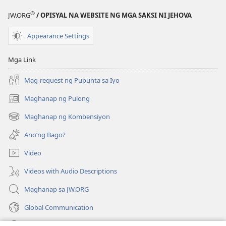
PARA
®
JW.ORG
/ OPISYAL NA WEBSITE NG MGA SAKSI NI JEHOVA
SA
PAG-
Appearance Settings
AARAL
Agosto 1,
Mga Link
2002
Mag-request ng Pupunta sa Iyo
Maghanap ng Pulong
(may
bubukas
Maghanap ng Kombensiyon
(may
na
bubukas
bagong
Ano’ng Bago?
na
window)
bagong
Video
window)
Videos with Audio Descriptions
Maghanap sa JW.ORG
Global Communication
Help