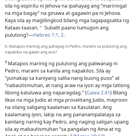
sila ng espiritu ni Jehova na ipahayag ang “mariringal
na mga bagay” na ginawa at gagawin pa ni Jehova.
Kaya sila ay maglilingkod bilang mga tagapagsalita ng
Kataas-taasan.
Subalit paano tumugon ang
*
pulutong?​—
Hebreo 1:1, 2
.
6. Matapos marinig ang pahayag ni Pedro, marami sa pulutong ang
napakilos na gawin ang ano?
6
Matapos marinig ng pulutong ang paliwanag ni
Pedro, marami sa kanila ang napakilos. Sila ay
“yumakap sa kaniyang salita nang buong puso” at
“nabautismuhan, at nang araw na iyon ay mga tatlong
libong kaluluwa ang naparagdag.” (
Gawa 2:41
) Bilang
likas na mga Judio at mga proselitang Judio, mayroon
na silang saligang kaalaman sa Kasulatan. Ang
kaalamang iyon, lakip na ang pananampalataya sa
kanilang narinig kay Pedro, ang naging saligan upang
sila ay mabautismuhan “sa pangalan ng Ama at ng