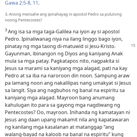
Gawa 2:5-8,
11
.
3. Anong mensahe ang ipinahayag ni apostol Pedro sa pulutong
noong Pentecostes?
3
Ang isa sa mga taga-Galilea na iyon ay si apostol
Pedro. Ipinaliwanag niya na ilang linggo bago iyon,
pinatay ng mga taong di-matuwid si Jesu-Kristo.
Gayunman, ibinangon ng Diyos ang kaniyang Anak
mula sa mga patay. Pagkatapos nito, nagpakita si
Jesus sa marami sa kaniyang mga alagad, pati na kay
Pedro at sa iba na naroroon din noon. Sampung araw
pa lamang noon ang nakalilipas nang umakyat si Jesus
sa langit. Siya ang nagbuhos ng banal na espiritu sa
kaniyang mga alagad. Mayroon bang anumang
kahulugan ito para sa gayong mga nagdiwang ng
Pentecostes? Oo, mayroon. Inihanda ng kamatayan ni
Jesus ang daan upang makamit nila ang kapatawaran
ng kanilang mga kasalanan at matanggap “ang
walang-bayad na kaloob na banal na espiritu” kung