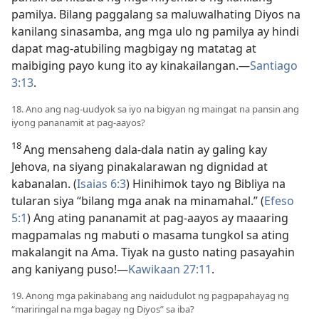
pamilya. Bilang paggalang sa maluwalhating Diyos na
kanilang sinasamba, ang mga ulo ng pamilya ay hindi
dapat mag-atubiling magbigay ng matatag at
maibiging payo kung ito ay kinakailangan.​—
Santiago
3:13
.
18. Ano ang nag-uudyok sa iyo na bigyan ng maingat na pansin ang
iyong pananamit at pag-aayos?
18
Ang mensaheng dala-dala natin ay galing kay
Jehova, na siyang pinakalarawan ng dignidad at
kabanalan. (
Isaias 6:3
) Hinihimok tayo ng Bibliya na
tularan siya “bilang mga anak na minamahal.” (
Efeso
5:1
) Ang ating pananamit at pag-aayos ay maaaring
magpamalas ng mabuti o masama tungkol sa ating
makalangit na Ama. Tiyak na gusto nating pasayahin
ang kaniyang puso!​—
Kawikaan 27:11
.
19. Anong mga pakinabang ang naidudulot ng pagpapahayag ng
“mariringal na mga bagay ng Diyos” sa iba?