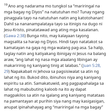
19
Ano ang nadarama mo tungkol sa “mariringal na
mga bagay ng Diyos” na natutuhan mo? Tunay ngang
pinagpala tayo na natutuhan natin ang katotohanan!
Dahil sa nananampalataya tayo sa itinigis na dugo ni
Jesu-Kristo, pinatatawad ang ating mga kasalanan.
(
Gawa 2:38
) Bunga nito, may kalayaan tayong
magsalita sa harap ng Diyos. Hindi tayo natatakot sa
kamatayan na gaya ng mga walang pag-asa. Sa halip,
taglay natin ang katiyakang ibinigay ni Jesus na balang
araw, “ang lahat ng nasa mga alaalang libingan ay
makaririnig ng kaniyang tinig at lalabas.” (
Juan 5:28,
29
) Napakabait ni Jehova sa pagsisiwalat sa atin ng
lahat ng ito. Bukod dito, ibinuhos niya ang kaniyang
espiritu sa atin. Samakatuwid, ang pagpapahalaga sa
lahat ng mabubuting kaloob na ito ay dapat
magpakilos sa atin na igalang ang kaniyang matataas
na pamantayan at purihin siya nang may kasigasigan,
anupat ipinahahayag ang “mariringal na mga bagay”