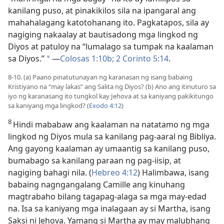
kanilang puso, at pinakikilos sila na ipangaral ang
mahahalagang katotohanang ito. Pagkatapos, sila ay
nagiging nakaalay at bautisadong mga lingkod ng
Diyos at patuloy na “lumalago sa tumpak na kaalaman
sa Diyos.”
​—
Colosas 1:10b;
2 Corinto 5:14
.
*
8-10. (a) Paano pinatutunayan ng karanasan ng isang babaing
Kristiyano na “may lakas” ang Salita ng Diyos? (b) Ano ang itinuturo sa
iyo ng karanasang ito tungkol kay Jehova at sa kaniyang pakikitungo
sa kaniyang mga lingkod? (
Exodo 4:12
)
8
Hindi mababaw ang kaalaman na natatamo ng mga
lingkod ng Diyos mula sa kanilang pag-aaral ng Bibliya.
Ang gayong kaalaman ay umaantig sa kanilang puso,
bumabago sa kanilang paraan ng pag-iisip, at
nagiging bahagi nila. (
Hebreo 4:12
) Halimbawa, isang
babaing nagngangalang Camille ang kinuhang
magtrabaho bilang tagapag-alaga sa mga may-edad
na. Isa sa kaniyang mga inalagaan ay si Martha, isang
Saksi ni Jehova. Yamang si Martha ay may malubhang