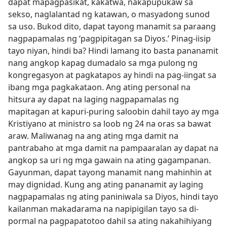
dapat mapagpasikat, kakatwa, nakapupukaw sa
sekso, naglalantad ng katawan, o masyadong sunod
sa uso. Bukod dito, dapat tayong manamit sa paraang
nagpapamalas ng ‘pagpipitagan sa Diyos.’ Pinag-iisip
tayo niyan, hindi ba? Hindi lamang ito basta pananamit
nang angkop kapag dumadalo sa mga pulong ng
kongregasyon at pagkatapos ay hindi na pag-iingat sa
ibang mga pagkakataon. Ang ating personal na
hitsura ay dapat na laging nagpapamalas ng
mapitagan at kapuri-puring saloobin dahil tayo ay mga
Kristiyano at ministro sa loob ng 24 na oras sa bawat
araw. Maliwanag na ang ating mga damit na
pantrabaho at mga damit na pampaaralan ay dapat na
angkop sa uri ng mga gawain na ating gagampanan.
Gayunman, dapat tayong manamit nang mahinhin at
may dignidad. Kung ang ating pananamit ay laging
nagpapamalas ng ating paniniwala sa Diyos, hindi tayo
kailanman makadarama na napipigilan tayo sa di-
pormal na pagpapatotoo dahil sa ating nakahihiyang