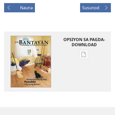
Nauna
Susunod
OPSIYON SA PAGDA-
DOWNLOAD
Opsiyon
sa
pagda-
download
ng
publikasyon
ANG
BANTAYAN
—
EDISYON