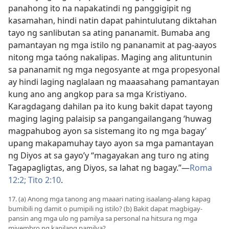
panahong ito na napakatindi ng panggigipit ng
kasamahan, hindi natin dapat pahintulutang diktahan
tayo ng sanlibutan sa ating pananamit. Bumaba ang
pamantayan ng mga istilo ng pananamit at pag-aayos
nitong mga taóng nakalipas. Maging ang alituntunin
sa pananamit ng mga negosyante at mga propesyonal
ay hindi laging naglalaan ng maaasahang pamantayan
kung ano ang angkop para sa mga Kristiyano.
Karagdagang dahilan pa ito kung bakit dapat tayong
maging laging palaisip sa pangangailangang ‘huwag
magpahubog ayon sa sistemang ito ng mga bagay’
upang makapamuhay tayo ayon sa mga pamantayan
ng Diyos at sa gayo’y “magayakan ang turo ng ating
Tagapagligtas, ang Diyos, sa lahat ng bagay.”​—
Roma
12:2;
Tito 2:10
.
17. (a) Anong mga tanong ang maaari nating isaalang-alang kapag
bumibili ng damit o pumipili ng istilo? (b) Bakit dapat magbigay-
pansin ang mga ulo ng pamilya sa personal na hitsura ng mga
miyembro ng kanilang pamilya?