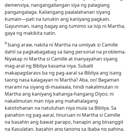
demensiya, nangangailangan siya ng palagiang
pangangalaga. Kailangang paalalahanan siyang
kumain​—pati na lunukin ang kaniyang pagkain.
Gayunman, isang bagay ang tumimo sa isip ni Martha,
gaya ng makikita natin.
9
Isang araw, nakita ni Martha na umiiyak si Camille
dahil sa pagkabagabag sa ilang personal na problema.
Niyakap ni Martha si Camille at inanyayahan siyang
mag-aral ng Bibliya kasama niya. Subalit
makapagdaraos ba ng pag-aaral sa Bibliya ang isang
taong nasa kalagayan ni Martha? Aba, oo! Bagaman
marami na siyang di-maalaala, hindi nakalimutan ni
Martha ang kaniyang kahanga-hangang Diyos; ni
nakalimutan man niya ang mahahalagang
katotohanan na natutuhan niya mula sa Bibliya. Sa
panahon ng pag-aaral, tinuruan ni Martha si Camille
na basahin ang bawat parapo, hanapin ang binanggit
na Kasulatan, basahin ang tanong sa ibaba ng pahina,