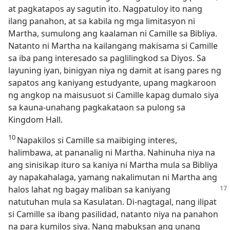
at pagkatapos ay sagutin ito. Nagpatuloy ito nang
ilang panahon, at sa kabila ng mga limitasyon ni
Martha, sumulong ang kaalaman ni Camille sa Bibliya.
Natanto ni Martha na kailangang makisama si Camille
sa iba pang interesado sa paglilingkod sa Diyos. Sa
layuning iyan, binigyan niya ng damit at isang pares ng
sapatos ang kaniyang estudyante, upang magkaroon
ng angkop na maisusuot si Camille kapag dumalo siya
sa kauna-unahang pagkakataon sa pulong sa
Kingdom Hall.
10
Napakilos si Camille sa maibiging interes,
halimbawa, at pananalig ni Martha. Nahinuha niya na
ang sinisikap ituro sa kaniya ni Martha mula sa Bibliya
ay napakahalaga, yamang nakalimutan ni Martha ang
halos lahat ng bagay maliban sa kaniyang
natutuhan mula sa Kasulatan. Di-nagtagal, nang ilipat
si Camille sa ibang pasilidad, natanto niya na panahon
na para kumilos siya. Nang mabuksan ang unang