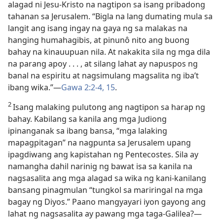
alagad ni Jesu-Kristo na nagtipon sa isang pribadong
tahanan sa Jerusalem. “Bigla na lang dumating mula sa
langit ang isang ingay na gaya ng sa malakas na
hanging humahagibis, at pinunô nito ang buong
bahay na kinauupuan nila. At nakakita sila ng mga dila
na parang apoy . . . , at silang lahat ay napuspos ng
banal na espiritu at nagsimulang magsalita ng iba’t
ibang wika.”​—
Gawa 2:2-4,
15
.
2
Isang malaking pulutong ang nagtipon sa harap ng
bahay. Kabilang sa kanila ang mga Judiong
ipinanganak sa ibang bansa, “mga lalaking
mapagpitagan” na nagpunta sa Jerusalem upang
ipagdiwang ang kapistahan ng Pentecostes. Sila ay
namangha dahil narinig ng bawat isa sa kanila na
nagsasalita ang mga alagad sa wika ng kani-kanilang
bansang pinagmulan “tungkol sa mariringal na mga
bagay ng Diyos.” Paano mangyayari iyon gayong ang
lahat ng nagsasalita ay pawang mga taga-Galilea?​—