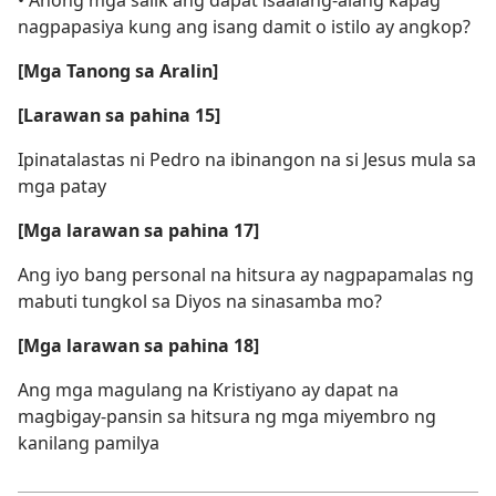
• Anong mga salik ang dapat isaalang-alang kapag
nagpapasiya kung ang isang damit o istilo ay angkop?
[Mga Tanong sa Aralin]
[Larawan sa pahina 15]
Ipinatalastas ni Pedro na ibinangon na si Jesus mula sa
mga patay
[Mga larawan sa pahina 17]
Ang iyo bang personal na hitsura ay nagpapamalas ng
mabuti tungkol sa Diyos na sinasamba mo?
[Mga larawan sa pahina 18]
Ang mga magulang na Kristiyano ay dapat na
magbigay-pansin sa hitsura ng mga miyembro ng
kanilang pamilya