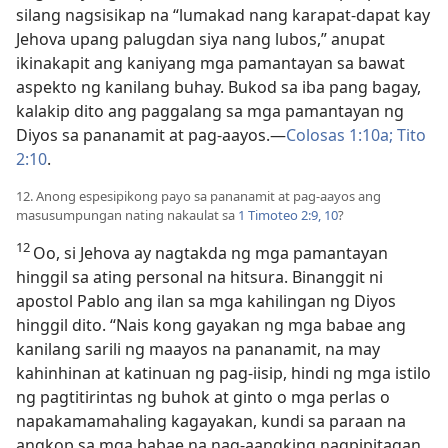
silang nagsisikap na “lumakad nang karapat-dapat kay
Jehova upang palugdan siya nang lubos,” anupat
ikinakapit ang kaniyang mga pamantayan sa bawat
aspekto ng kanilang buhay. Bukod sa iba pang bagay,
kalakip dito ang paggalang sa mga pamantayan ng
Diyos sa pananamit at pag-aayos.​—
Colosas 1:10a;
Tito
2:10
.
12. Anong espesipikong payo sa pananamit at pag-aayos ang
masusumpungan nating nakaulat sa
1 Timoteo 2:9, 10
?
12
Oo, si Jehova ay nagtakda ng mga pamantayan
hinggil sa ating personal na hitsura. Binanggit ni
apostol Pablo ang ilan sa mga kahilingan ng Diyos
hinggil dito. “Nais kong gayakan ng mga babae ang
kanilang sarili ng maayos na pananamit, na may
kahinhinan at katinuan ng pag-iisip, hindi ng mga istilo
ng pagtitirintas ng buhok at ginto o mga perlas o
napakamamahaling kagayakan, kundi sa paraan na
angkop sa mga babae na nag-aangking nagpipitagan