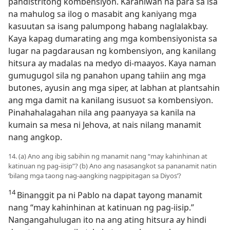
pandistritong kombensiyon. Karaniwan na para sa isa
na mahulog sa ilog o masabit ang kaniyang mga
kasuutan sa isang palumpong habang naglalakbay.
Kaya kapag dumarating ang mga kombensiyonista sa
lugar na pagdarausan ng kombensiyon, ang kanilang
hitsura ay madalas na medyo di-maayos. Kaya naman
gumugugol sila ng panahon upang tahiin ang mga
butones, ayusin ang mga siper, at labhan at plantsahin
ang mga damit na kanilang isusuot sa kombensiyon.
Pinahahalagahan nila ang paanyaya sa kanila na
kumain sa mesa ni Jehova, at nais nilang manamit
nang angkop.
14. (a) Ano ang ibig sabihin ng manamit nang “may kahinhinan at
katinuan ng pag-iisip”? (b) Ano ang nasasangkot sa pananamit natin
‘bilang mga taong nag-aangking nagpipitagan sa Diyos’?
14
Binanggit pa ni Pablo na dapat tayong manamit
nang “may kahinhinan at katinuan ng pag-iisip.”
Nangangahulugan ito na ang ating hitsura ay hindi