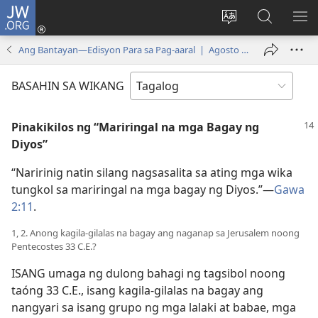
JW.ORG
Mag-
log
Baguhin
Maghana
IPA
In
ang
sa
AN
Ang Bantayan—Edisyon Para sa Pag-aaral | Agosto 1, 2002
(may
wika
JW.ORG
ME
bubukas
ng
BASAHIN SA WIKANG
na
site
bagong
Pinakikilos ng “Mariringal na mga Bagay ng
window)
Diyos”
“Naririnig natin silang nagsasalita sa ating mga wika
tungkol sa mariringal na mga bagay ng Diyos.”​—
Gawa
2:11
.
1, 2. Anong kagila-gilalas na bagay ang naganap sa Jerusalem noong
Pentecostes 33 C.E.?
ISANG umaga ng dulong bahagi ng tagsibol noong
taóng 33 C.E., isang kagila-gilalas na bagay ang
nangyari sa isang grupo ng mga lalaki at babae, mga