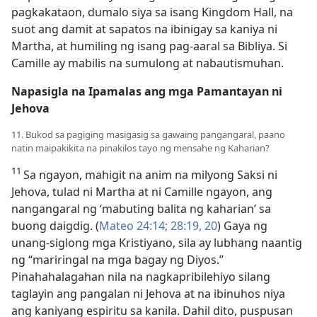
pagkakataon, dumalo siya sa isang Kingdom Hall, na
suot ang damit at sapatos na ibinigay sa kaniya ni
Martha, at humiling ng isang pag-aaral sa Bibliya. Si
Camille ay mabilis na sumulong at nabautismuhan.
Napasigla na Ipamalas ang mga Pamantayan ni
Jehova
11. Bukod sa pagiging masigasig sa gawaing pangangaral, paano
natin maipakikita na pinakilos tayo ng mensahe ng Kaharian?
11
Sa ngayon, mahigit na anim na milyong Saksi ni
Jehova, tulad ni Martha at ni Camille ngayon, ang
nangangaral ng ‘mabuting balita ng kaharian’ sa
buong daigdig. (
Mateo 24:14;
28:19, 20
) Gaya ng
unang-siglong mga Kristiyano, sila ay lubhang naantig
ng “mariringal na mga bagay ng Diyos.”
Pinahahalagahan nila na nagkapribilehiyo silang
taglayin ang pangalan ni Jehova at na ibinuhos niya
ang kaniyang espiritu sa kanila. Dahil dito, puspusan