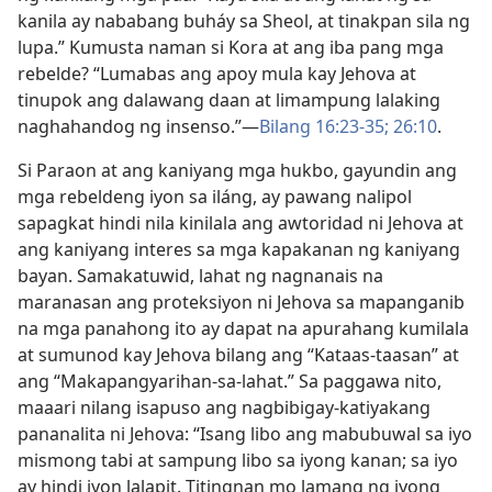
kanila ay nababang buháy sa Sheol, at tinakpan sila ng
lupa.” Kumusta naman si Kora at ang iba pang mga
rebelde? “Lumabas ang apoy mula kay Jehova at
tinupok ang dalawang daan at limampung lalaking
naghahandog ng insenso.”​—
Bilang 16:23-35;
26:10
.
Si Paraon at ang kaniyang mga hukbo, gayundin ang
mga rebeldeng iyon sa iláng, ay pawang nalipol
sapagkat hindi nila kinilala ang awtoridad ni Jehova at
ang kaniyang interes sa mga kapakanan ng kaniyang
bayan. Samakatuwid, lahat ng nagnanais na
maranasan ang proteksiyon ni Jehova sa mapanganib
na mga panahong ito ay dapat na apurahang kumilala
at sumunod kay Jehova bilang ang “Kataas-taasan” at
ang “Makapangyarihan-sa-lahat.” Sa paggawa nito,
maaari nilang isapuso ang nagbibigay-katiyakang
pananalita ni Jehova: “Isang libo ang mabubuwal sa iyo
mismong tabi at sampung libo sa iyong kanan; sa iyo
ay hindi iyon lalapit. Titingnan mo lamang ng iyong