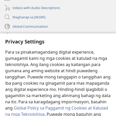
window)
Videos with Audio Descriptions
Maghanap sa JW.ORG
Global Communication
Help
Privacy Settings
Donasyon
(may
Para sa pinakamagandang digital experience,
bubukas
gumagamit kami ng mga cookies at katulad na mga
na
Watchtower ONLINE LIBRARY™
teknolohiya. Ang ilang cookies ay kailangan para
(may
bagong
gumana ang aming website at hindi puwedeng
bubukas
window)
®
JW Hub
na
tanggihan. Puwede mong tanggapin o tanggihan ang
(may
bagong
bubukas
iba pang cookies na ginagamit para mas mapaganda
window)
®
JW Library
na
ang digital experience mo. Hinding-hindi ipagbibili o
bagong
gagamitin sa marketing ang alinmang bahagi ng data
window)
®
Watchtower Library
na ito. Para sa karagdagang impormasyon, basahin
ang
Global Policy sa Paggamit ng Cookies at Katulad
na mga Teknolohiya
. Puwede mong baguhin ang