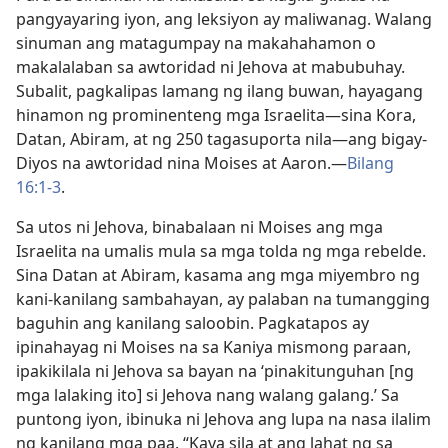
pangyayaring iyon, ang leksiyon ay maliwanag. Walang
sinuman ang matagumpay na makahahamon o
makalalaban sa awtoridad ni Jehova at mabubuhay.
Subalit, pagkalipas lamang ng ilang buwan, hayagang
hinamon ng prominenteng mga Israelita​—sina Kora,
Datan, Abiram, at ng 250 tagasuporta nila​—ang bigay-
Diyos na awtoridad nina Moises at Aaron.​—
Bilang
16:1-3
.
Sa utos ni Jehova, binabalaan ni Moises ang mga
Israelita na umalis mula sa mga tolda ng mga rebelde.
Sina Datan at Abiram, kasama ang mga miyembro ng
kani-kanilang sambahayan, ay palaban na tumangging
baguhin ang kanilang saloobin. Pagkatapos ay
ipinahayag ni Moises na sa Kaniya mismong paraan,
ipakikilala ni Jehova sa bayan na ‘pinakitunguhan [ng
mga lalaking ito] si Jehova nang walang galang.’ Sa
puntong iyon, ibinuka ni Jehova ang lupa na nasa ilalim
ng kanilang mga paa. “Kaya sila at ang lahat ng sa