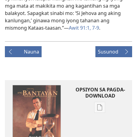
mga mata at makikita mo ang kagantihan sa mga
balakyot. Sapagkat sinabi mo: ‘Si Jehova ang aking
kanlungan,’ ginawa mong iyong tahanan ang
mismong Kataas-taasan.”​—
Awit 91:1,
7-9
.
Nauna
Susunod
OPSIYON SA PAGDA-
DOWNLOAD
Opsiyon
sa
pagda-
download