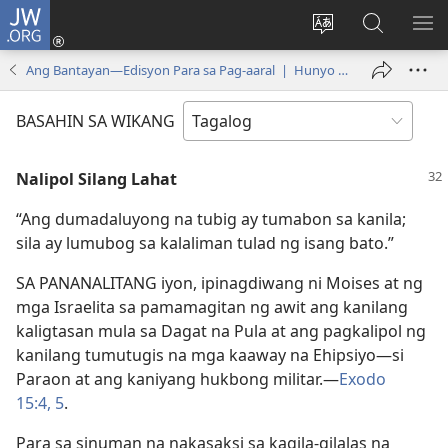
JW.ORG
Mag-
log
Baguhin
Maghana
IPA
In
ang
sa
AN
Ang Bantayan—Edisyon Para sa Pag-aaral | Hunyo 1, 2002
(may
wika
JW.ORG
ME
bubukas
ng
BASAHIN SA WIKANG
na
site
bagong
Nalipol Silang Lahat
window)
“Ang dumadaluyong na tubig ay tumabon sa kanila;
sila ay lumubog sa kalaliman tulad ng isang bato.”
SA PANANALITANG iyon, ipinagdiwang ni Moises at ng
mga Israelita sa pamamagitan ng awit ang kanilang
kaligtasan mula sa Dagat na Pula at ang pagkalipol ng
kanilang tumutugis na mga kaaway na Ehipsiyo​—si
Paraon at ang kaniyang hukbong militar.​—
Exodo
15:4, 5
.
Para sa sinuman na nakasaksi sa kagila-gilalas na