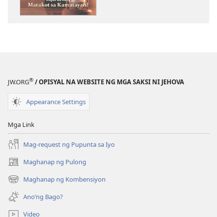
ng
publikasyon
ANG
BANTAYAN
—
EDISYON
PARA
®
JW.ORG
/ OPISYAL NA WEBSITE NG MGA SAKSI NI JEHOVA
SA
PAG-
Appearance Settings
AARAL
Hunyo 1,
Mga Link
2002
Mag-request ng Pupunta sa Iyo
Maghanap ng Pulong
(may
bubukas
Maghanap ng Kombensiyon
(may
na
bubukas
bagong
Ano’ng Bago?
na
window)
bagong
Video