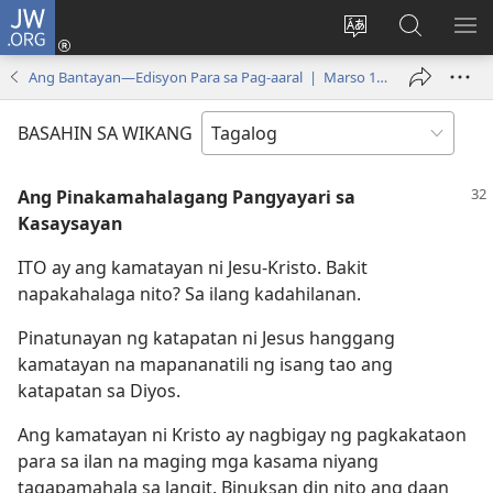
JW.ORG
Mag-
log
Baguhin
Maghana
IPA
In
ang
sa
AN
Ang Bantayan—Edisyon Para sa Pag-aaral | Marso 15, 2002
(may
wika
JW.ORG
ME
bubukas
ng
BASAHIN SA WIKANG
na
site
bagong
Ang Pinakamahalagang Pangyayari sa
window)
Kasaysayan
ITO ay ang kamatayan ni Jesu-Kristo. Bakit
napakahalaga nito? Sa ilang kadahilanan.
Pinatunayan ng katapatan ni Jesus hanggang
kamatayan na mapananatili ng isang tao ang
katapatan sa Diyos.
Ang kamatayan ni Kristo ay nagbigay ng pagkakataon
para sa ilan na maging mga kasama niyang
tagapamahala sa langit. Binuksan din nito ang daan