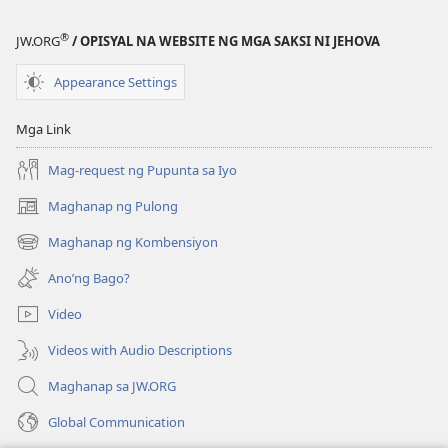
EDISYON
PARA
®
JW.ORG
/ OPISYAL NA WEBSITE NG MGA SAKSI NI JEHOVA
SA
PAG-
Appearance Settings
AARAL
Marso 15,
Mga Link
2002
Mag-request ng Pupunta sa Iyo
Maghanap ng Pulong
(may
bubukas
Maghanap ng Kombensiyon
(may
na
bubukas
bagong
Ano’ng Bago?
na
window)
bagong
Video
window)
Videos with Audio Descriptions
Maghanap sa JW.ORG
Global Communication