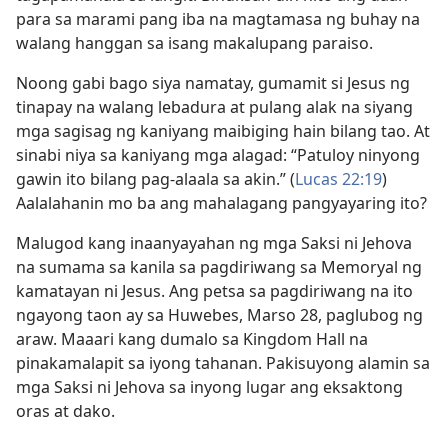
para sa marami pang iba na magtamasa ng buhay na
walang hanggan sa isang makalupang paraiso.
Noong gabi bago siya namatay, gumamit si Jesus ng
tinapay na walang lebadura at pulang alak na siyang
mga sagisag ng kaniyang maibiging hain bilang tao. At
sinabi niya sa kaniyang mga alagad: “Patuloy ninyong
gawin ito bilang pag-alaala sa akin.” (
Lucas 22:19
)
Aalalahanin mo ba ang mahalagang pangyayaring ito?
Malugod kang inaanyayahan ng mga Saksi ni Jehova
na sumama sa kanila sa pagdiriwang sa Memoryal ng
kamatayan ni Jesus. Ang petsa sa pagdiriwang na ito
ngayong taon ay sa Huwebes, Marso 28, paglubog ng
araw. Maaari kang dumalo sa Kingdom Hall na
pinakamalapit sa iyong tahanan. Pakisuyong alamin sa
mga Saksi ni Jehova sa inyong lugar ang eksaktong
oras at dako.