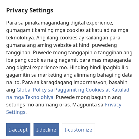
Help
Privacy Settings
Donasyon
(may
Para sa pinakamagandang digital experience,
bubukas
gumagamit kami ng mga cookies at katulad na mga
na
Watchtower ONLINE LIBRARY™
teknolohiya. Ang ilang cookies ay kailangan para
(may
bagong
gumana ang aming website at hindi puwedeng
bubukas
window)
®
JW Hub
na
tanggihan. Puwede mong tanggapin o tanggihan ang
(may
bagong
bubukas
iba pang cookies na ginagamit para mas mapaganda
window)
®
JW Library
na
ang digital experience mo. Hinding-hindi ipagbibili o
bagong
gagamitin sa marketing ang alinmang bahagi ng data
window)
®
Watchtower Library
na ito. Para sa karagdagang impormasyon, basahin
ang
Global Policy sa Paggamit ng Cookies at Katulad
na mga Teknolohiya
. Puwede mong baguhin ang
settings mo anumang oras. Magpunta sa
Privacy
Copyright
© 2026 Watch Tower Bible and Tract Society of Pennsylvania.
Settings
.
Ip
KASUNDUAN SA PAGGAMIT
|
PRIVACY POLICY
|
PRIVACY SETTINGS
a
I-accept
I-decline
I-customize
Ta
n