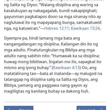
ng Salita ng Diyos: “Walang disiplina ang waring sa
kasalukuyan ay nakagagalak, kundi nakapipighati;
gayunman pagkatapos doon sa mga sinanay nito ay
nagluluwal ito ng mapayapang bunga, samakatuwid
nga, ng katuwiran.”​—
Hebreo 12:11;
Kawikaan 13:24
.
Siyempre pa, hindi lamang mga bata ang
nangangailangan ng disiplina. Kailangan din ito ng
mga adulto. Pinatutungkulan ng Bibliya ang mga
adulto nang sabihin nito: “Humawak ka sa disiplina;
huwag mong bibitiwan. Ingatan mo ito, sapagkat ito
mismo ang iyong buhay.” (
Kawikaan 4:13
) Oo, ang
matatalinong tao​—bata at matanda​—ay malugod na
tatanggap ng disiplina salig sa Salita ng Diyos, ang
Bibliya, yamang ang paggawa nang gayon ay
magliligtas ng kanilang buhay sa dakong huli.