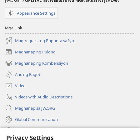
JW.ORG
/ OPISYAL NA WEBSITE NG MGA SAKSI NI JEHOVA
SA
PAG-
Appearance Settings
AARAL
Marso 1,
Mga Link
2002
Mag-request ng Pupunta sa Iyo
Maghanap ng Pulong
(may
bubukas
Maghanap ng Kombensiyon
(may
na
bubukas
bagong
Ano’ng Bago?
na
window)
bagong
Video
window)
Videos with Audio Descriptions
Maghanap sa JW.ORG
Global Communication
Help
Privacy Settings