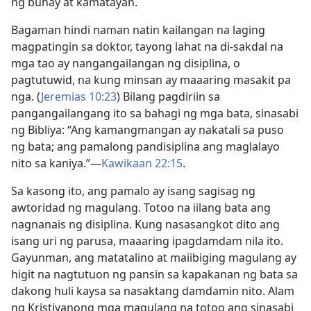
ng buhay at kamatayan.
Bagaman hindi naman natin kailangan na laging
magpatingin sa doktor, tayong lahat na di-sakdal na
mga tao ay nangangailangan ng disiplina, o
pagtutuwid, na kung minsan ay maaaring masakit pa
nga. (
Jeremias 10:23
) Bilang pagdiriin sa
pangangailangang ito sa bahagi ng mga bata, sinasabi
ng Bibliya: “Ang kamangmangan ay nakatali sa puso
ng bata; ang pamalong pandisiplina ang maglalayo
nito sa kaniya.”​—
Kawikaan 22:15
.
Sa kasong ito, ang pamalo ay isang sagisag ng
awtoridad ng magulang. Totoo na iilang bata ang
nagnanais ng disiplina. Kung nasasangkot dito ang
isang uri ng parusa, maaaring ipagdamdam nila ito.
Gayunman, ang matatalino at maiibiging magulang ay
higit na nagtutuon ng pansin sa kapakanan ng bata sa
dakong huli kaysa sa nasaktang damdamin nito. Alam
ng Kristiyanong mga magulang na totoo ang sinasabi