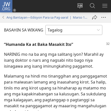
JW.ORG
Mag-
log
Baguhin
Maghana
IPA
In
ang
sa
AN
Ang Bantayan—Edisyon Para sa Pag-aaral | Marso 1, 2002
(may
wika
JW.ORG
ME
bubukas
ng
BASAHIN SA WIKANG
na
site
bagong
“Humanda Ka at Baka Masakit Ito”
window)
NARINIG mo na ba ang mga salitang iyon? Marahil ay
isang doktor o nars ang nagsabi nito bago niya
isinagawa ang isang iminungkahing paggamot.
Malamang na hindi mo tinanggihan ang panggagamot
para maiwasan lamang ang inaasahang kirot. Sa halip,
tiniis mo ang kirot upang sa hinaharap ay matamo mo
ang mga kapakinabangan sa kalusugan. Sa sukdulang
mga kalagayan, ang pagtanggap o pagtanggi sa
masakit na panggagamot ay maaaring mangahulugan