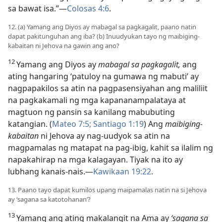
sa bawat isa.”​—
Colosas 4:6
.
12. (a) Yamang ang Diyos ay mabagal sa pagkagalit, paano natin
dapat pakitunguhan ang iba? (b) Inuudyukan tayo ng maibiging-
kabaitan ni Jehova na gawin ang ano?
12
Yamang ang Diyos ay
mabagal sa pagkagalit,
ang
ating hangaring ‘patuloy na gumawa ng mabuti’ ay
nagpapakilos sa atin na pagpasensiyahan ang maliliit
na pagkakamali ng mga kapananampalataya at
magtuon ng pansin sa kanilang mabubuting
katangian. (
Mateo 7:5;
Santiago 1:19
) Ang
maibiging-
kabaitan
ni Jehova ay nag-uudyok sa atin na
magpamalas ng matapat na pag-ibig, kahit sa ilalim ng
napakahirap na mga kalagayan. Tiyak na ito ay
lubhang kanais-nais.​—
Kawikaan 19:22
.
13. Paano tayo dapat kumilos upang maipamalas natin na si Jehova
ay ‘sagana sa katotohanan’?
13
Yamang ang ating makalangit na Ama ay
‘sagana sa