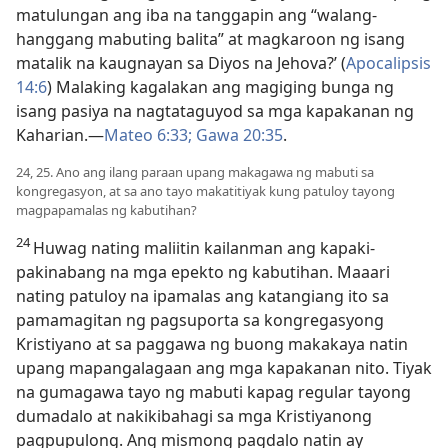
matulungan ang iba na tanggapin ang “walang-
hanggang mabuting balita” at magkaroon ng isang
matalik na kaugnayan sa Diyos na Jehova?’ (
Apocalipsis
14:6
) Malaking kagalakan ang magiging bunga ng
isang pasiya na nagtataguyod sa mga kapakanan ng
Kaharian.​—
Mateo 6:33;
Gawa 20:35
.
24, 25. Ano ang ilang paraan upang makagawa ng mabuti sa
kongregasyon, at sa ano tayo makatitiyak kung patuloy tayong
magpapamalas ng kabutihan?
24
Huwag nating maliitin kailanman ang kapaki-
pakinabang na mga epekto ng kabutihan. Maaari
nating patuloy na ipamalas ang katangiang ito sa
pamamagitan ng pagsuporta sa kongregasyong
Kristiyano at sa paggawa ng buong makakaya natin
upang mapangalagaan ang mga kapakanan nito. Tiyak
na gumagawa tayo ng mabuti kapag regular tayong
dumadalo at nakikibahagi sa mga Kristiyanong
pagpupulong. Ang mismong pagdalo natin ay