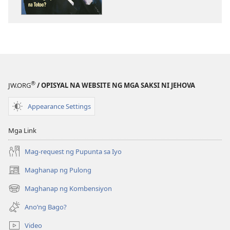
ng
publikasyon
ANG
BANTAYAN
—
EDISYON
PARA
®
JW.ORG
/ OPISYAL NA WEBSITE NG MGA SAKSI NI JEHOVA
SA
PAG-
Appearance Settings
AARAL
Enero 15,
Mga Link
2002
Mag-request ng Pupunta sa Iyo
Maghanap ng Pulong
(may
bubukas
Maghanap ng Kombensiyon
(may
na
bubukas
bagong
Ano’ng Bago?
na
window)
bagong
Video