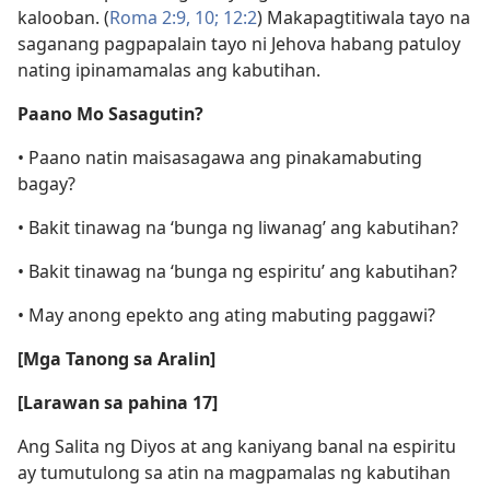
kalooban. (
Roma 2:9, 10;
12:2
) Makapagtitiwala tayo na
saganang pagpapalain tayo ni Jehova habang patuloy
nating ipinamamalas ang kabutihan.
Paano Mo Sasagutin?
• Paano natin maisasagawa ang pinakamabuting
bagay?
• Bakit tinawag na ‘bunga ng liwanag’ ang kabutihan?
• Bakit tinawag na ‘bunga ng espiritu’ ang kabutihan?
• May anong epekto ang ating mabuting paggawi?
[Mga Tanong sa Aralin]
[Larawan sa pahina 17]
Ang Salita ng Diyos at ang kaniyang banal na espiritu
ay tumutulong sa atin na magpamalas ng kabutihan