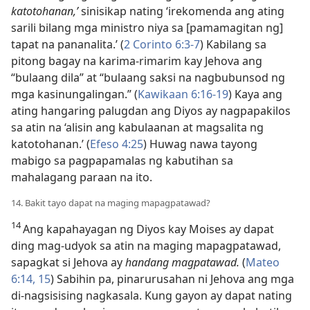
katotohanan,’
sinisikap nating ‘irekomenda ang ating
sarili bilang mga ministro niya sa [pamamagitan ng]
tapat na pananalita.’ (
2 Corinto 6:3-7
) Kabilang sa
pitong bagay na karima-rimarim kay Jehova ang
“bulaang dila” at “bulaang saksi na nagbubunsod ng
mga kasinungalingan.” (
Kawikaan 6:16-19
) Kaya ang
ating hangaring palugdan ang Diyos ay nagpapakilos
sa atin na ‘alisin ang kabulaanan at magsalita ng
katotohanan.’ (
Efeso 4:25
) Huwag nawa tayong
mabigo sa pagpapamalas ng kabutihan sa
mahalagang paraan na ito.
14. Bakit tayo dapat na maging mapagpatawad?
14
Ang kapahayagan ng Diyos kay Moises ay dapat
ding mag-udyok sa atin na maging mapagpatawad,
sapagkat si Jehova ay
handang magpatawad.
(
Mateo
6:14, 15
) Sabihin pa, pinarurusahan ni Jehova ang mga
di-nagsisising nagkasala. Kung gayon ay dapat nating