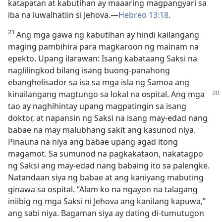
katapatan at kabutihan ay maaaring magpangyari sa
iba na luwalhatiin si Jehova.​—
Hebreo 13:18
.
21
Ang mga gawa ng kabutihan ay hindi kailangang
maging pambihira para magkaroon ng mainam na
epekto. Upang ilarawan: Isang kabataang Saksi na
naglilingkod bilang isang buong-panahong
ebanghelisador sa isa sa mga isla ng Samoa ang
kinailangang magtungo sa lokal na ospital.
Ang mga
tao ay naghihintay upang magpatingin sa isang
doktor, at napansin ng Saksi na isang may-edad nang
babae na may malubhang sakit ang kasunod niya.
Pinauna na niya ang babae upang agad itong
magamot. Sa sumunod na pagkakataon, nakatagpo
ng Saksi ang may-edad nang babaing ito sa palengke.
Natandaan siya ng babae at ang kaniyang mabuting
ginawa sa ospital. “Alam ko na ngayon na talagang
iniibig ng mga Saksi ni Jehova ang kanilang kapuwa,”
ang sabi niya. Bagaman siya ay dating di-tumutugon