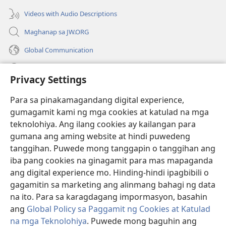
window)
Videos with Audio Descriptions
Maghanap sa JW.ORG
Global Communication
Help
Privacy Settings
Donasyon
(may
Para sa pinakamagandang digital experience,
bubukas
gumagamit kami ng mga cookies at katulad na mga
na
Watchtower ONLINE LIBRARY™
teknolohiya. Ang ilang cookies ay kailangan para
(may
bagong
gumana ang aming website at hindi puwedeng
bubukas
window)
®
JW Hub
na
tanggihan. Puwede mong tanggapin o tanggihan ang
(may
bagong
bubukas
iba pang cookies na ginagamit para mas mapaganda
window)
®
JW Library
na
ang digital experience mo. Hinding-hindi ipagbibili o
bagong
gagamitin sa marketing ang alinmang bahagi ng data
window)
®
Watchtower Library
na ito. Para sa karagdagang impormasyon, basahin
ang
Global Policy sa Paggamit ng Cookies at Katulad
na mga Teknolohiya
. Puwede mong baguhin ang