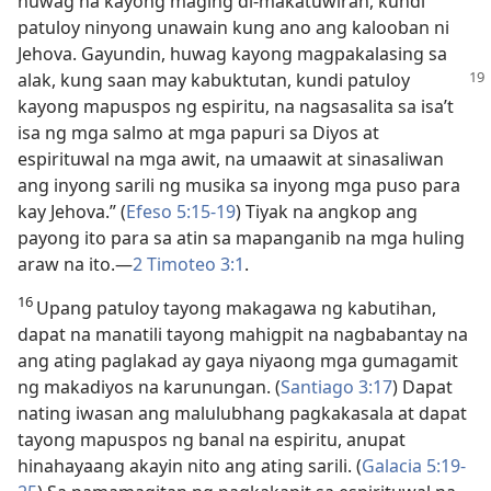
huwag na kayong maging di-makatuwiran, kundi
patuloy ninyong unawain kung ano ang kalooban ni
Jehova. Gayundin, huwag kayong magpakalasing sa
alak, kung saan may kabuktutan,
kundi patuloy
kayong mapuspos ng espiritu, na nagsasalita sa isa’t
isa ng mga salmo at mga papuri sa Diyos at
espirituwal na mga awit, na umaawit at sinasaliwan
ang inyong sarili ng musika sa inyong mga puso para
kay Jehova.” (
Efeso 5:15-19
) Tiyak na angkop ang
payong ito para sa atin sa mapanganib na mga huling
araw na ito.​—
2 Timoteo 3:1
.
16
Upang patuloy tayong makagawa ng kabutihan,
dapat na manatili tayong mahigpit na nagbabantay na
ang ating paglakad ay gaya niyaong mga gumagamit
ng makadiyos na karunungan. (
Santiago 3:17
) Dapat
nating iwasan ang malulubhang pagkakasala at dapat
tayong mapuspos ng banal na espiritu, anupat
hinahayaang akayin nito ang ating sarili. (
Galacia 5:19-