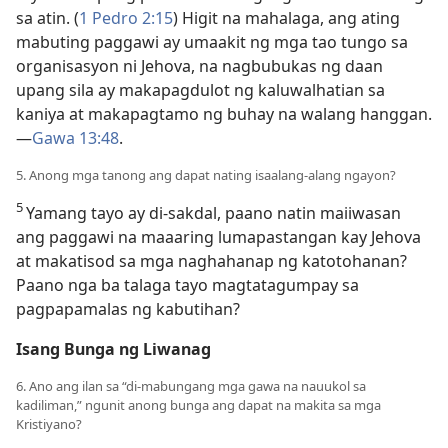
sa atin. (
1 Pedro 2:15
) Higit na mahalaga, ang ating
mabuting paggawi ay umaakit ng mga tao tungo sa
organisasyon ni Jehova, na nagbubukas ng daan
upang sila ay makapagdulot ng kaluwalhatian sa
kaniya at makapagtamo ng buhay na walang hanggan.​
—
Gawa 13:48
.
5. Anong mga tanong ang dapat nating isaalang-alang ngayon?
5
Yamang tayo ay di-sakdal, paano natin maiiwasan
ang paggawi na maaaring lumapastangan kay Jehova
at makatisod sa mga naghahanap ng katotohanan?
Paano nga ba talaga tayo magtatagumpay sa
pagpapamalas ng kabutihan?
Isang Bunga ng Liwanag
6. Ano ang ilan sa “di-mabungang mga gawa na nauukol sa
kadiliman,” ngunit anong bunga ang dapat na makita sa mga
Kristiyano?