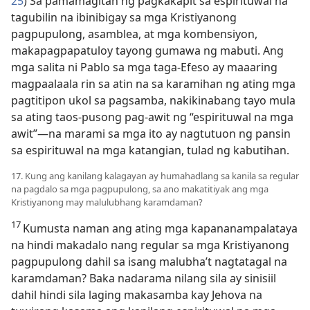
25
) Sa pamamagitan ng pagkakapit sa espirituwal na
tagubilin na ibinibigay sa mga Kristiyanong
pagpupulong, asamblea, at mga kombensiyon,
makapagpapatuloy tayong gumawa ng mabuti. Ang
mga salita ni Pablo sa mga taga-Efeso ay maaaring
magpaalaala rin sa atin na sa karamihan ng ating mga
pagtitipon ukol sa pagsamba, nakikinabang tayo mula
sa ating taos-pusong pag-awit ng “espirituwal na mga
awit”​—na marami sa mga ito ay nagtutuon ng pansin
sa espirituwal na mga katangian, tulad ng kabutihan.
17. Kung ang kanilang kalagayan ay humahadlang sa kanila sa regular
na pagdalo sa mga pagpupulong, sa ano makatitiyak ang mga
Kristiyanong may malulubhang karamdaman?
17
Kumusta naman ang ating mga kapananampalataya
na hindi makadalo nang regular sa mga Kristiyanong
pagpupulong dahil sa isang malubha’t nagtatagal na
karamdaman? Baka nadarama nilang sila ay sinisiil
dahil hindi sila laging makasamba kay Jehova na