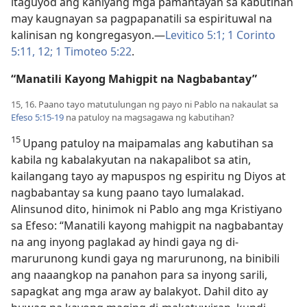
itaguyod ang kaniyang mga pamantayan sa kabutihan
may kaugnayan sa pagpapanatili sa espirituwal na
kalinisan ng kongregasyon.​—
Levitico 5:1;
1 Corinto
5:11, 12;
1 Timoteo 5:22
.
“Manatili Kayong Mahigpit na Nagbabantay”
15, 16. Paano tayo matutulungan ng payo ni Pablo na nakaulat sa
Efeso 5:15-19
na patuloy na magsagawa ng kabutihan?
15
Upang patuloy na maipamalas ang kabutihan sa
kabila ng kabalakyutan na nakapalibot sa atin,
kailangang tayo ay mapuspos ng espiritu ng Diyos at
nagbabantay sa kung paano tayo lumalakad.
Alinsunod dito, hinimok ni Pablo ang mga Kristiyano
sa Efeso: “Manatili kayong mahigpit na nagbabantay
na ang inyong paglakad ay hindi gaya ng di-
marurunong kundi gaya ng marurunong, na binibili
ang naaangkop na panahon para sa inyong sarili,
sapagkat ang mga araw ay balakyot. Dahil dito ay