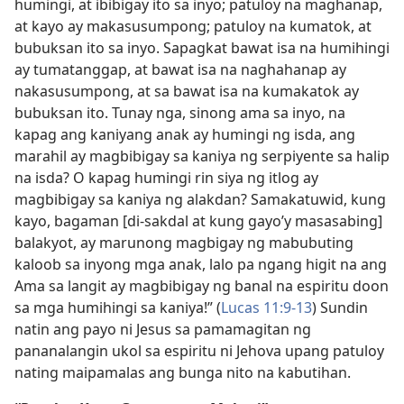
humingi, at ibibigay ito sa inyo; patuloy na maghanap,
at kayo ay makasusumpong; patuloy na kumatok, at
bubuksan ito sa inyo. Sapagkat bawat isa na humihingi
ay tumatanggap, at bawat isa na naghahanap ay
nakasusumpong, at sa bawat isa na kumakatok ay
bubuksan ito. Tunay nga, sinong ama sa inyo, na
kapag ang kaniyang anak ay humingi ng isda, ang
marahil ay magbibigay sa kaniya ng serpiyente sa halip
na isda? O kapag humingi rin siya ng itlog ay
magbibigay sa kaniya ng alakdan? Samakatuwid, kung
kayo, bagaman [di-sakdal at kung gayo’y masasabing]
balakyot, ay marunong magbigay ng mabubuting
kaloob sa inyong mga anak, lalo pa ngang higit na ang
Ama sa langit ay magbibigay ng banal na espiritu doon
sa mga humihingi sa kaniya!” (
Lucas 11:9-13
) Sundin
natin ang payo ni Jesus sa pamamagitan ng
pananalangin ukol sa espiritu ni Jehova upang patuloy
nating maipamalas ang bunga nito na kabutihan.