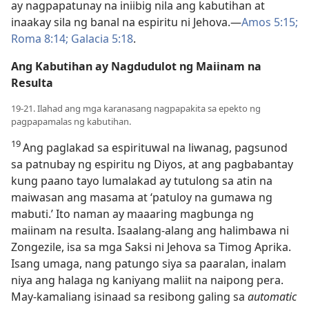
ay nagpapatunay na iniibig nila ang kabutihan at
inaakay sila ng banal na espiritu ni Jehova.​—
Amos 5:15;
Roma 8:14;
Galacia 5:18
.
Ang Kabutihan ay Nagdudulot ng Maiinam na
Resulta
19-21. Ilahad ang mga karanasang nagpapakita sa epekto ng
pagpapamalas ng kabutihan.
19
Ang paglakad sa espirituwal na liwanag, pagsunod
sa patnubay ng espiritu ng Diyos, at ang pagbabantay
kung paano tayo lumalakad ay tutulong sa atin na
maiwasan ang masama at ‘patuloy na gumawa ng
mabuti.’ Ito naman ay maaaring magbunga ng
maiinam na resulta. Isaalang-alang ang halimbawa ni
Zongezile, isa sa mga Saksi ni Jehova sa Timog Aprika.
Isang umaga, nang patungo siya sa paaralan, inalam
niya ang halaga ng kaniyang maliit na naipong pera.
May-kamaliang isinaad sa resibong galing sa
automatic