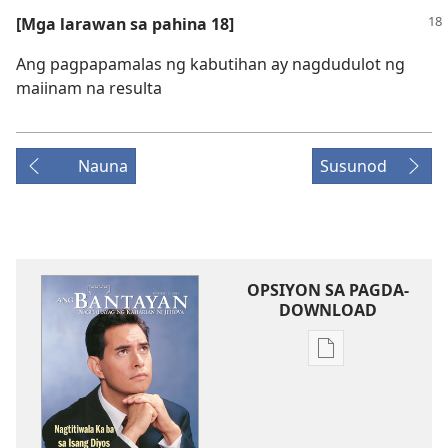
[Mga larawan sa pahina 18]
Ang pagpapamalas ng kabutihan ay nagdudulot ng
maiinam na resulta
Nauna
Susunod
OPSIYON SA PAGDA-
DOWNLOAD
Opsiyon
sa
pagda-
download