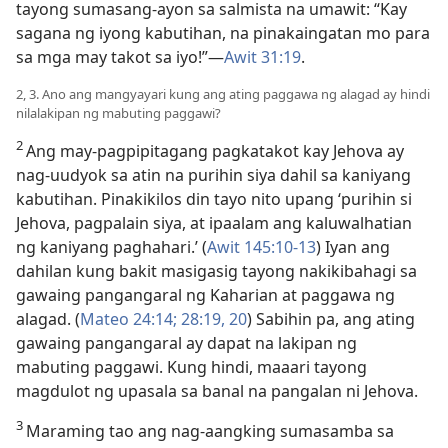
tayong sumasang-ayon sa salmista na umawit: “Kay
sagana ng iyong kabutihan, na pinakaingatan mo para
sa mga may takot sa iyo!”​—
Awit 31:19
.
2, 3. Ano ang mangyayari kung ang ating paggawa ng alagad ay hindi
nilalakipan ng mabuting paggawi?
2
Ang may-pagpipitagang pagkatakot kay Jehova ay
nag-uudyok sa atin na purihin siya dahil sa kaniyang
kabutihan. Pinakikilos din tayo nito upang ‘purihin si
Jehova, pagpalain siya, at ipaalam ang kaluwalhatian
ng kaniyang paghahari.’ (
Awit 145:10-13
) Iyan ang
dahilan kung bakit masigasig tayong nakikibahagi sa
gawaing pangangaral ng Kaharian at paggawa ng
alagad. (
Mateo 24:14;
28:19, 20
) Sabihin pa, ang ating
gawaing pangangaral ay dapat na lakipan ng
mabuting paggawi. Kung hindi, maaari tayong
magdulot ng upasala sa banal na pangalan ni Jehova.
3
Maraming tao ang nag-aangking sumasamba sa