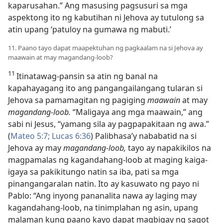
kaparusahan.” Ang masusing pagsusuri sa mga
aspektong ito ng kabutihan ni Jehova ay tutulong sa
atin upang ‘patuloy na gumawa ng mabuti.’
11. Paano tayo dapat maapektuhan ng pagkaalam na si Jehova ay
maawain at may magandang-loob?
11
Itinatawag-pansin sa atin ng banal na
kapahayagang ito ang pangangailangang tularan si
Jehova sa pamamagitan ng pagiging
maawain
at may
magandang-loob.
“Maligaya ang mga maawain,” ang
sabi ni Jesus, “yamang sila ay pagpapakitaan ng awa.”
(
Mateo 5:7;
Lucas 6:36
) Palibhasa’y nababatid na si
Jehova ay may
magandang-loob,
tayo ay napakikilos na
magpamalas ng kagandahang-loob at maging kaiga-
igaya sa pakikitungo natin sa iba, pati sa mga
pinangangaralan natin. Ito ay kasuwato ng payo ni
Pablo: “Ang inyong pananalita nawa ay laging may
kagandahang-loob, na tinimplahan ng asin, upang
malaman kung paano kayo dapat magbigay ng sagot