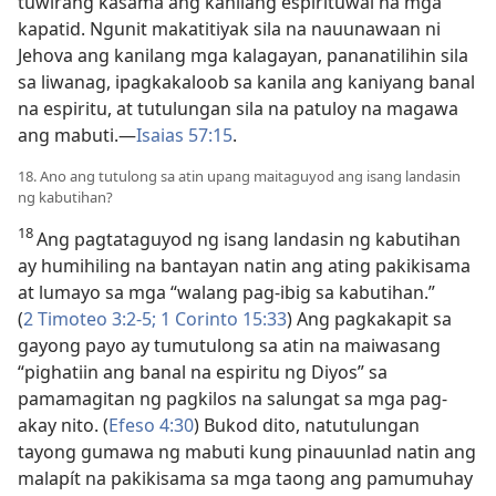
tuwirang kasama ang kanilang espirituwal na mga
kapatid. Ngunit makatitiyak sila na nauunawaan ni
Jehova ang kanilang mga kalagayan, pananatilihin sila
sa liwanag, ipagkakaloob sa kanila ang kaniyang banal
na espiritu, at tutulungan sila na patuloy na magawa
ang mabuti.​—
Isaias 57:15
.
18. Ano ang tutulong sa atin upang maitaguyod ang isang landasin
ng kabutihan?
18
Ang pagtataguyod ng isang landasin ng kabutihan
ay humihiling na bantayan natin ang ating pakikisama
at lumayo sa mga “walang pag-ibig sa kabutihan.”
(
2 Timoteo 3:2-5;
1 Corinto 15:33
) Ang pagkakapit sa
gayong payo ay tumutulong sa atin na maiwasang
“pighatiin ang banal na espiritu ng Diyos” sa
pamamagitan ng pagkilos na salungat sa mga pag-
akay nito. (
Efeso 4:30
) Bukod dito, natutulungan
tayong gumawa ng mabuti kung pinauunlad natin ang
malapít na pakikisama sa mga taong ang pamumuhay