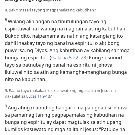
8. Bakit maaari tayong magpamalas ng kabutihan?
8
Walang alinlangan na tinutulungan tayo ng
espirituwal na liwanag na magpamalas ng kabutihan.
Bukod dito, naipamamalas natin ang katangiang ito
dahil inaakay tayo ng banal na espiritu, o aktibong
puwersa, ng Diyos. Ang kabutihan ay kabilang sa “mga
bunga ng espiritu.” (
Galacia 5:22, 23
) Kung susunod
tayo sa patnubay ng banal na espiritu ni Jehova,
iluluwal nito sa atin ang kamangha-manghang bunga
nito na kabutihan.
9. Paano tayo makakakilos kasuwato ng mga salita ni Jesus na
nakaulat sa
Lucas 11:9-13
?
9
Ang ating matinding hangarin na palugdan si Jehova
sa pamamagitan ng pagpapamalas ng kabutihan na
bunga ng espiritu ay dapat magtulak sa atin upang
kumilos kasuwato ng mga salita ni Jesus: “Patuloy na