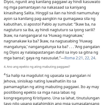
Diyos, ngunit ang kanilang paggawi ay hindi kasuwato
ng mga pamantayan na nakasaad sa kaniyang
kinasihang Salita. Hinggil sa ilan na hindi namumuhay
ayon sa kanilang pag-aangkin na gumagawa sila ng
kabutihan, si apostol Pablo ay sumulat: “Ikaw ba, na
nagtuturo sa iba, ay hindi nagtuturo sa iyong sarili?
Ikaw, na nangangaral na ‘Huwag magnakaw,’
nagnanakaw ka ba? Ikaw, na nagsasabing ‘Huwag
mangalunya,’ nangangalunya ka ba? . . . ‘Ang pangalan
ng Diyos ay nalalapastangan dahil sa inyo sa gitna ng
mga bansa’; gaya ng nasusulat.”​—
Roma 2:21, 22,
24
.
4. Ano ang epekto ng ating mabuting paggawi?
4
Sa halip na magdulot ng upasala sa pangalan ni
Jehova, sinisikap nating luwalhatiin ito sa
pamamagitan ng ating mabuting paggawi. Ito ay may
positibong epekto sa mga nasa labas ng
kongregasyong Kristiyano. Una sa lahat, tinutulungan
tayo nito upang patahimikin ang mga sumasalansang