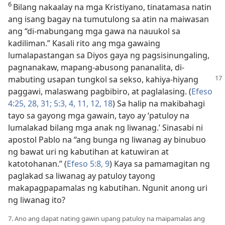
6
Bilang nakaalay na mga Kristiyano, tinatamasa natin
ang isang bagay na tumutulong sa atin na maiwasan
ang “di-mabungang mga gawa na nauukol sa
kadiliman.” Kasali rito ang mga gawaing
lumalapastangan sa Diyos gaya ng pagsisinungaling,
pagnanakaw, mapang-abusong pananalita, di-
mabuting usapan tungkol sa sekso, kahiya-hiyang
paggawi, malaswang pagbibiro, at paglalasing. (
Efeso
4:25,
28,
31;
5:3, 4,
11, 12,
18
) Sa halip na makibahagi
tayo sa gayong mga gawain, tayo ay ‘patuloy na
lumalakad bilang mga anak ng liwanag.’ Sinasabi ni
apostol Pablo na “ang bunga ng liwanag ay binubuo
ng bawat uri ng kabutihan at katuwiran at
katotohanan.” (
Efeso 5:8, 9
) Kaya sa pamamagitan ng
paglakad sa liwanag ay patuloy tayong
makapagpapamalas ng kabutihan. Ngunit anong uri
ng liwanag ito?
7. Ano ang dapat nating gawin upang patuloy na maipamalas ang