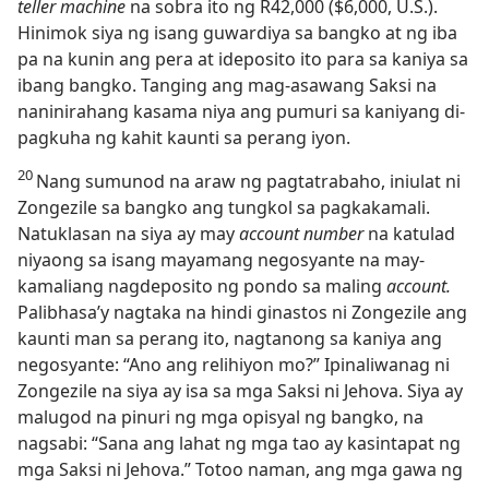
teller machine
na sobra ito ng R42,000 ($6,000, U.S.).
Hinimok siya ng isang guwardiya sa bangko at ng iba
pa na kunin ang pera at ideposito ito para sa kaniya sa
ibang bangko. Tanging ang mag-asawang Saksi na
naninirahang kasama niya ang pumuri sa kaniyang di-
pagkuha ng kahit kaunti sa perang iyon.
20
Nang sumunod na araw ng pagtatrabaho, iniulat ni
Zongezile sa bangko ang tungkol sa pagkakamali.
Natuklasan na siya ay may
account number
na katulad
niyaong sa isang mayamang negosyante na may-
kamaliang nagdeposito ng pondo sa maling
account.
Palibhasa’y nagtaka na hindi ginastos ni Zongezile ang
kaunti man sa perang ito, nagtanong sa kaniya ang
negosyante: “Ano ang relihiyon mo?” Ipinaliwanag ni
Zongezile na siya ay isa sa mga Saksi ni Jehova. Siya ay
malugod na pinuri ng mga opisyal ng bangko, na
nagsabi: “Sana ang lahat ng mga tao ay kasintapat ng
mga Saksi ni Jehova.” Totoo naman, ang mga gawa ng