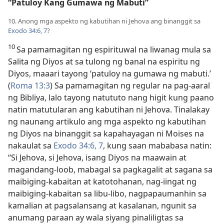
“Patuloy Kang Gumawa ng Mabuti”
10. Anong mga aspekto ng kabutihan ni Jehova ang binanggit sa
Exodo 34:6, 7
?
10
Sa pamamagitan ng espirituwal na liwanag mula sa
Salita ng Diyos at sa tulong ng banal na espiritu ng
Diyos, maaari tayong ‘patuloy na gumawa ng mabuti.’
(
Roma 13:3
) Sa pamamagitan ng regular na pag-aaral
ng Bibliya, lalo tayong natututo nang higit kung paano
natin matutularan ang kabutihan ni Jehova. Tinalakay
ng naunang artikulo ang mga aspekto ng kabutihan
ng Diyos na binanggit sa kapahayagan ni Moises na
nakaulat sa
Exodo 34:6, 7
, kung saan mababasa natin:
“Si Jehova, si Jehova, isang Diyos na maawain at
magandang-loob, mabagal sa pagkagalit at sagana sa
maibiging-kabaitan at katotohanan, nag-iingat ng
maibiging-kabaitan sa libu-libo, nagpapaumanhin sa
kamalian at pagsalansang at kasalanan, ngunit sa
anumang paraan ay wala siyang pinaliligtas sa