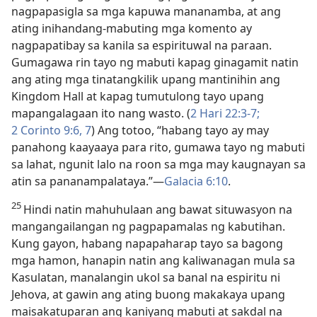
nagpapasigla sa mga kapuwa mananamba, at ang
ating inihandang-mabuting mga komento ay
nagpapatibay sa kanila sa espirituwal na paraan.
Gumagawa rin tayo ng mabuti kapag ginagamit natin
ang ating mga tinatangkilik upang mantinihin ang
Kingdom Hall at kapag tumutulong tayo upang
mapangalagaan ito nang wasto. (
2 Hari 22:3-7;
2 Corinto 9:6, 7
) Ang totoo, “habang tayo ay may
panahong kaayaaya para rito, gumawa tayo ng mabuti
sa lahat, ngunit lalo na roon sa mga may kaugnayan sa
atin sa pananampalataya.”​—
Galacia 6:10
.
25
Hindi natin mahuhulaan ang bawat situwasyon na
mangangailangan ng pagpapamalas ng kabutihan.
Kung gayon, habang napapaharap tayo sa bagong
mga hamon, hanapin natin ang kaliwanagan mula sa
Kasulatan, manalangin ukol sa banal na espiritu ni
Jehova, at gawin ang ating buong makakaya upang
maisakatuparan ang kaniyang mabuti at sakdal na