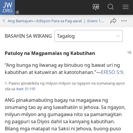
JW.ORG
Mag-
log
Baguhin
Maghana
IPA
In
ang
sa
AN
Ang Bantayan—Edisyon Para sa Pag-aaral | Enero 15, 2002
(may
wika
JW.ORG
ME
bubukas
ng
BASAHIN SA WIKANG
na
site
bagong
Patuloy na Magpamalas ng Kabutihan
window)
“Ang bunga ng liwanag ay binubuo ng bawat uri ng
kabutihan at katuwiran at katotohanan.”​—
EFESO 5:9
.
1. Paano ipinakikita ng milyun-milyon sa ngayon na sumasang-ayon
sila sa
Awit 31:19
?
ANG pinakamabuting bagay na magagawa ng
sinumang tao ay ang luwalhatiin si Jehova. Sa ngayon,
milyun-milyon ang gumagawa nito sa pamamagitan
ng pagpuri sa Diyos dahil sa kaniyang kabutihan.
Bilang mga matapat na Saksi ni Jehova, buong-puso