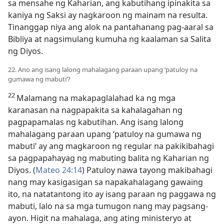
sa mensahe ng Kaharian, ang kabutihang ipinakita sa
kaniya ng Saksi ay nagkaroon ng mainam na resulta.
Tinanggap niya ang alok na pantahanang pag-aaral sa
Bibliya at nagsimulang kumuha ng kaalaman sa Salita
ng Diyos.
22. Ano ang isang lalong mahalagang paraan upang ‘patuloy na
gumawa ng mabuti’?
22
Malamang na makapaglalahad ka ng mga
karanasan na nagpapakita sa kahalagahan ng
pagpapamalas ng kabutihan. Ang isang lalong
mahalagang paraan upang ‘patuloy na gumawa ng
mabuti’ ay ang magkaroon ng regular na pakikibahagi
sa pagpapahayag ng mabuting balita ng Kaharian ng
Diyos. (
Mateo 24:14
) Patuloy nawa tayong makibahagi
nang may kasigasigan sa napakahalagang gawaing
ito, na natatantong ito ay isang paraan ng paggawa ng
mabuti, lalo na sa mga tumugon nang may pagsang-
ayon. Higit na mahalaga, ang ating ministeryo at