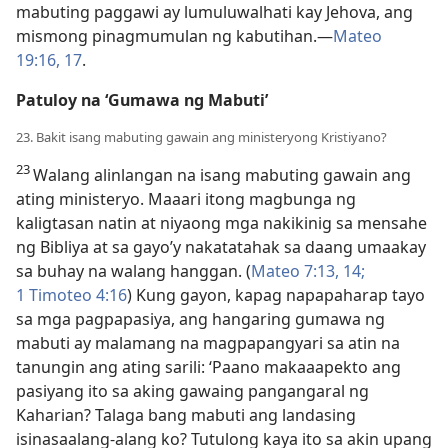
mabuting paggawi ay lumuluwalhati kay Jehova, ang
mismong pinagmumulan ng kabutihan.​—
Mateo
19:16, 17
.
Patuloy na ‘Gumawa ng Mabuti’
23. Bakit isang mabuting gawain ang ministeryong Kristiyano?
23
Walang alinlangan na isang mabuting gawain ang
ating ministeryo. Maaari itong magbunga ng
kaligtasan natin at niyaong mga nakikinig sa mensahe
ng Bibliya at sa gayo’y nakatatahak sa daang umaakay
sa buhay na walang hanggan. (
Mateo 7:13, 14;
1 Timoteo 4:16
) Kung gayon, kapag napapaharap tayo
sa mga pagpapasiya, ang hangaring gumawa ng
mabuti ay malamang na magpapangyari sa atin na
tanungin ang ating sarili: ‘Paano makaaapekto ang
pasiyang ito sa aking gawaing pangangaral ng
Kaharian? Talaga bang mabuti ang landasing
isinasaalang-alang ko? Tutulong kaya ito sa akin upang