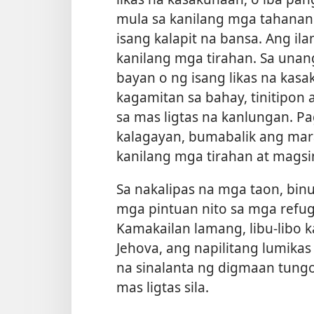
mula sa kanilang mga tahana
isang kalapit na bansa. Ang ila
kanilang mga tirahan. Sa una
bayan o ng isang likas na kasa
kagamitan sa bahay, tinitipon
sa mas ligtas na kanlungan. P
kalagayan, bumabalik ang mar
kanilang mga tirahan at mags
Sa nakalipas na mga taon, binu
mga pintuan nito sa mga refug
Kamakailan lamang, libu-libo 
Jehova, ang napilitang lumika
na sinalanta ng digmaan tungo
mas ligtas sila.