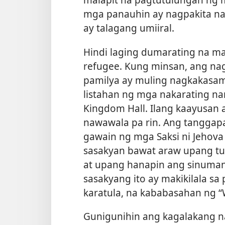
mga panauhin ay nagpakita na 
ay talagang umiiral.
Hindi laging dumarating na 
refugee. Kung minsan, ang na
pamilya ay muling nagkakasam
listahan ng mga nakarating nan
Kingdom Hall. Ilang kaayusan
nawawala pa rin. Ang tangga
gawain ng mga Saksi ni Jehova
sasakyan bawat araw upang tu
at upang hanapin ang sinuman
sasakyang ito ay makikilala s
karatula, na kababasahan ng 
Gunigunihin ang kagalakang 