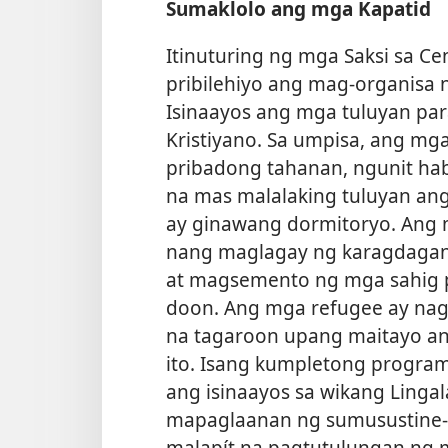
Sumaklolo ang mga Kapatid
Itinuturing ng mga Saksi sa Cen
pribilehiyo ang mag-organis
Isinaayos ang mga tuluyan pa
Kristiyano. Sa umpisa, ang m
pribadong tahanan, ngunit ha
na mas malalaking tuluyan ang
ay ginawang dormitoryo. Ang m
nang maglagay ng karagdagang
at magsemento ng mga sahig p
doon. Ang mga refugee ay na
na tagaroon upang maitayo a
ito. Isang kumpletong progra
ang isinaayos sa wikang Linga
mapaglaanan ng sumusustine-s
malapít na pagtutulungan ng 