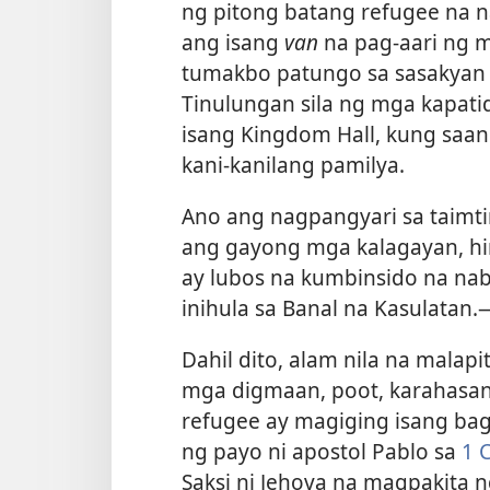
ng pitong batang refugee na 
ang isang
van
na pag-aari ng mg
tumakbo patungo sa sasakyan a
Tinulungan sila ng mga kapatid
isang Kingdom Hall, kung saan
kani-kanilang pamilya.
Ano ang nagpangyari sa taimt
ang gayong mga kalagayan, hind
ay lubos na kumbinsido na na
inihula sa Banal na Kasulatan.​
Dahil dito, alam nila na malap
mga digmaan, poot, karahasan,
refugee ay magiging isang bag
ng payo ni apostol Pablo sa
1 
Saksi ni Jehova na magpakita 