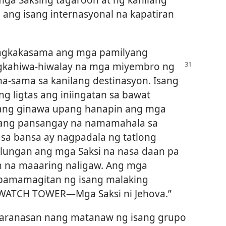
ang isang internasyonal na kapatiran
magkakasama ang mga pamilyang
gkahiwa-hiwalay
na mga miyembro ng
a-sama sa kanilang destinasyon. Isang
g ligtas ang iniingatan sa bawat
 ang ginawa upang hanapin ang mga
pang pansangay na namamahala sa
 sa bansa ay nagpadala ng tatlong
lungan ang mga Saksi na nasa daan pa
 na maaaring naligaw. Ang mga
a pamamagitan ng isang malaking
“WATCH TOWER​—Mga Saksi ni Jehova.”
naranasan nang matanaw ng isang grupo