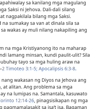
napahiwalay sa kanilang mga magulang
a Saksi ni Jehova. Dali-dali silang
t nagpakilala bilang mga Saksi.
 na sumakay sa van at dinala sila sa
 sa wakas ay muli nilang nakapiling ang
im na mga Kristiyanong ito na maharap
i lamang minsan, kundi paulit-ulit? Sila
bubuhay tayo sa mga huling araw na
—
2 Timoteo 3:1-5;
Apocalipsis 6:3-8
.
it nang wakasan ng Diyos na Jehova ang
 at alitan. Ang problema sa mga
ay na lumipas na. Samantala, kasuwato
Corinto 12:14-26
, pinagsisikapan ng mga
ng pagmamalasakit sa isa’t isa. Bagaman