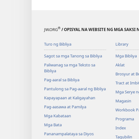
®
JW.ORG
/ OPISYAL NA WEBSITE NG MGA SAKSI 
Turo ng Bibliya
Library
Sagot sa mga Tanong sa Bibliya
Mga Bibliya
Paliwanag sa mga Teksto sa
Aklat
Bibliya
Brosyur at B
Pag-aaral sa Bibliya
Tract at Imb
Pantulong sa Pag-aaral ng Bibliya
Mga Serye ng
Kapayapaan at Kaligayahan
Magasin
Pag-aasawa at Pamilya
Workbook Pa
Mga Kabataan
Programa
Mga Bata
Index
Pananampalataya sa Diyos
Tagubilin