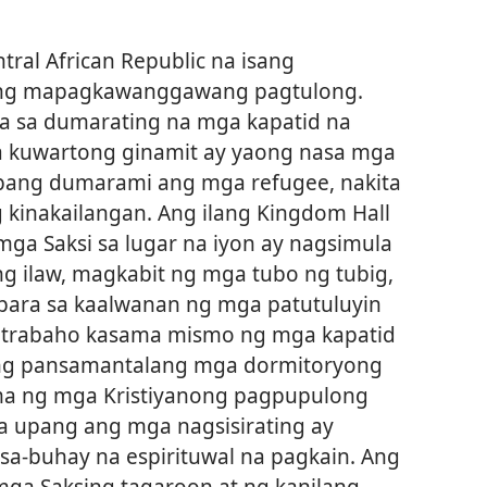
tral African Republic na isang
a ng mapagkawanggawang pagtulong.
ra sa dumarating na mga kapatid na
ga kuwartong ginamit ay yaong nasa mga
bang dumarami ang mga refugee, nakita
 kinakailangan. Ang ilang Kingdom Hall
ga Saksi sa lugar na iyon ay nagsimula
 ilaw, magkabit ng mga tubo ng tubig,
ara sa kaalwanan ng mga patutuluyin
gtrabaho kasama mismo ng mga kapatid
ng pansamantalang mga dormitoryong
ma ng mga Kristiyanong pagpupulong
la upang ang mga nagsisirating ay
a-buhay na espirituwal na pagkain. Ang
mga Saksing tagaroon at ng kanilang