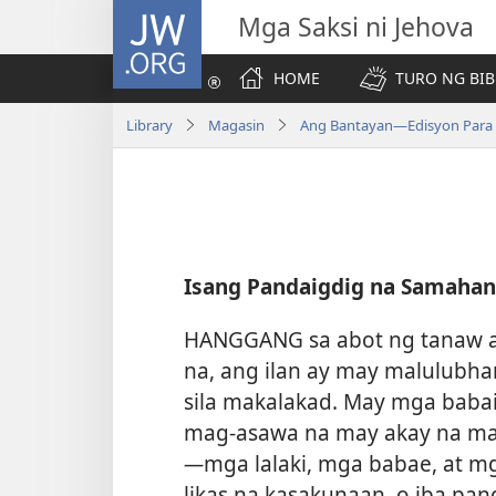
JW.ORG
Mga Saksi ni Jehova
HOME
TURO NG BIB
Library
Magasin
Ang Bantayan—Edisyon Para sa
Isang Pandaigdig na Samahan 
HANGGANG sa abot ng tanaw a
na, ang ilan ay may malulubha
sila makalakad. May mga baba
mag-asawa na may akay na mali
—
mga lalaki, mga babae, at m
likas na kasakunaan, o iba pa