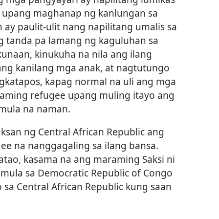
n upang maghanap ng kanlungan sa
n ay paulit-ulit nang napilitang umalis sa
ng tanda pa lamang ng kaguluhan sa
kunaan, kinukuha na nila ang ilang
 ang kanilang mga anak, at nagtutungo
agkatapos, kapag normal na uli ang mga
aming refugee upang muling itayo ang
imula na naman.
ksan ng Central African Republic ang
ee na nanggagaling sa ilang bansa.
katao, kasama na ang maraming Saksi ni
s mula sa Democratic Republic of Congo
 sa Central African Republic kung saan