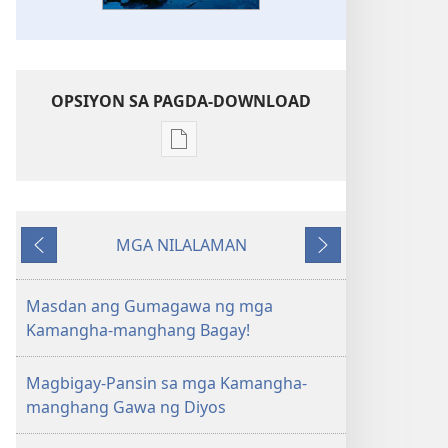
OPSIYON SA PAGDA-DOWNLOAD
Opsiyon
sa
pagda-
download
MGA NILALAMAN
ng
Nauna
Susunod
publikasyon
ANG
Masdan ang Gumagawa ng mga
BANTAYAN
Kamangha-manghang Bagay!
—
EDISYON
Magbigay-Pansin sa mga Kamangha-
PARA
manghang Gawa ng Diyos
SA
PAG-