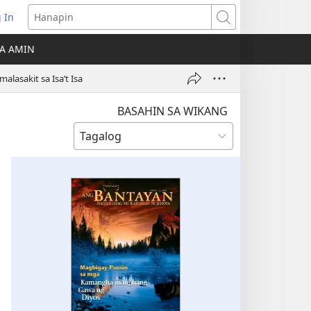
 In
Hanapin
ukas
A AMIN
ong
asakit sa Isa’t Isa
ow)
BASAHIN SA WIKANG