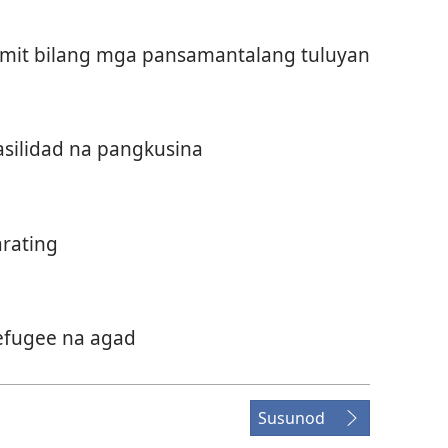
amit bilang mga pansamantalang tuluyan
silidad na pangkusina
rating
efugee na agad
Susunod