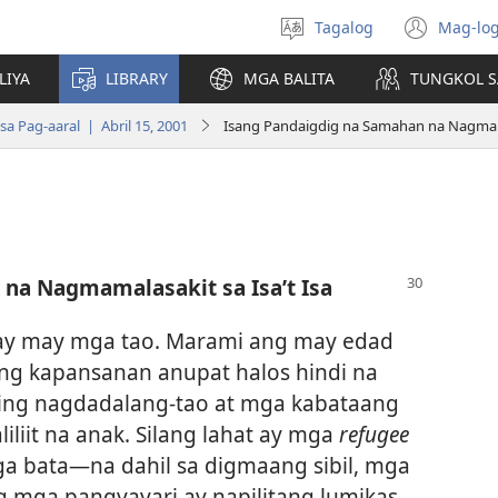
Tagalog
Mag-log
Pumili
(may
ng
bub
LIYA
LIBRARY
MGA BALITA
TUNGKOL S
wika
na
bag
 Pag-aaral | Abril 15, 2001
Isang Pandaigdig na Samahan na Nagmamal
wind
na Nagmamalasakit sa Isa’t Isa
y may mga tao. Marami ang may edad
ng kapansanan anupat halos hindi na
ing nagdadalang-tao at mga kabataang
liit na anak. Silang lahat ay mga
refugee​
ga bata​—na dahil sa digmaang sibil, mga
ng mga pangyayari ay napilitang lumikas