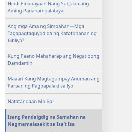
Hindi Pinabayaan Nang Subukin ang
AARAL
Aming Pananampalataya
Abril 15,
2001
Ang mga Ama ng Simbahan—Mga
Tagapagtaguyod ba ng Katotohanan ng
Bibliya?
Kung Paano Mahaharap ang Negatibong
Damdamin
Maaari Kang Magtagumpay Anuman ang
Paraan ng Pagpapalaki sa Iyo
Natatandaan Mo Ba?
Isang Pandaigdig na Samahan na
Nagmamalasakit sa Isa’t Isa