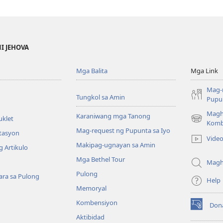
NI JEHOVA
Mga Balita
Mga Link
Mag-
Tungkol sa Amin
Pupun
Magh
Karaniwang mga Tanong
uklet
(may
Komb
Mag-request ng Pupunta sa Iyo
bubukas
itasyon
Vide
na
Makipag-ugnayan sa Amin
 Artikulo
bagong
Mga Bethel Tour
window)
Magh
Pulong
ra sa Pulong
Help
Memoryal
Kombensiyon
Don
(may
Aktibidad
bubukas