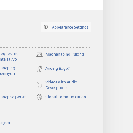
Appearance Settings
request ng
Maghanap ng Pulong
(may
ta sa Iyo
bubukas
anap ng
na
Ano’ng Bago?
ensiyon
bagong
window)
Videos with Audio
o
Descriptions
anap sa JW.ORG
Global Communication
asyon