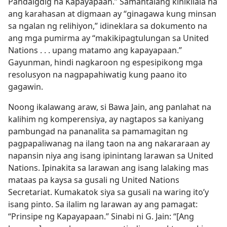
Pandaigdig na Kapayapaan.” Samantalang kinikilala na
ang karahasan at digmaan ay “ginagawa kung minsan
sa ngalan ng relihiyon,” idineklara sa dokumento na
ang mga pumirma ay “makikipagtulungan sa United
Nations . . . upang matamo ang kapayapaan.”
Gayunman, hindi nagkaroon ng espesipikong mga
resolusyon na nagpapahiwatig kung paano ito
gagawin.
Noong ikalawang araw, si Bawa Jain, ang panlahat na
kalihim ng komperensiya, ay nagtapos sa kaniyang
pambungad na pananalita sa pamamagitan ng
pagpapaliwanag na ilang taon na ang nakararaan ay
napansin niya ang isang ipinintang larawan sa United
Nations. Ipinakita sa larawan ang isang lalaking mas
mataas pa kaysa sa gusali ng United Nations
Secretariat. Kumakatok siya sa gusali na waring ito’y
isang pinto. Sa ilalim ng larawan ay ang pamagat:
“Prinsipe ng Kapayapaan.” Sinabi ni G. Jain: “[Ang