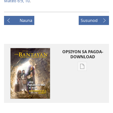
Mateo 6:9, 10
.
Nauna
Susunod
OPSIYON SA PAGDA-
DOWNLOAD
Opsiyon
sa
pagda-
download
ng
publikasyon
ANG
BANTAYAN