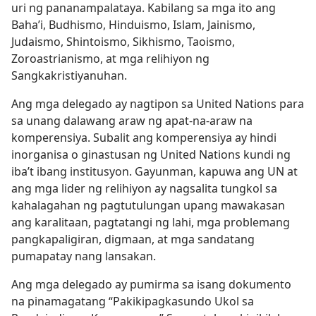
uri ng pananampalataya. Kabilang sa mga ito ang
Baha’i, Budhismo, Hinduismo, Islam, Jainismo,
Judaismo, Shintoismo, Sikhismo, Taoismo,
Zoroastrianismo, at mga relihiyon ng
Sangkakristiyanuhan.
Ang mga delegado ay nagtipon sa United Nations para
sa unang dalawang araw ng apat-na-araw na
komperensiya. Subalit ang komperensiya ay hindi
inorganisa o ginastusan ng United Nations kundi ng
iba’t ibang institusyon. Gayunman, kapuwa ang UN at
ang mga lider ng relihiyon ay nagsalita tungkol sa
kahalagahan ng pagtutulungan upang mawakasan
ang karalitaan, pagtatangi ng lahi, mga problemang
pangkapaligiran, digmaan, at mga sandatang
pumapatay nang lansakan.
Ang mga delegado ay pumirma sa isang dokumento
na pinamagatang “Pakikipagkasundo Ukol sa