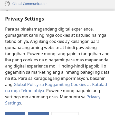
Global Communication
Help
Privacy Settings
Donasyon
(may
Para sa pinakamagandang digital experience,
bubukas
gumagamit kami ng mga cookies at katulad na mga
na
Watchtower ONLINE LIBRARY™
teknolohiya. Ang ilang cookies ay kailangan para
(may
bagong
gumana ang aming website at hindi puwedeng
bubukas
window)
®
JW Hub
na
tanggihan. Puwede mong tanggapin o tanggihan ang
(may
bagong
bubukas
iba pang cookies na ginagamit para mas mapaganda
window)
®
JW Library
na
ang digital experience mo. Hinding-hindi ipagbibili o
bagong
gagamitin sa marketing ang alinmang bahagi ng data
window)
®
Watchtower Library
na ito. Para sa karagdagang impormasyon, basahin
ang
Global Policy sa Paggamit ng Cookies at Katulad
na mga Teknolohiya
. Puwede mong baguhin ang
settings mo anumang oras. Magpunta sa
Privacy
Copyright
© 2026 Watch Tower Bible and Tract Society of Pennsylvania.
Settings
.
Ip
KASUNDUAN SA PAGGAMIT
|
PRIVACY POLICY
|
PRIVACY SETTINGS
a