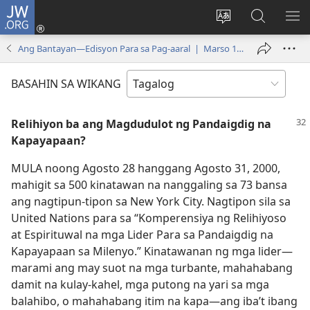
JW.ORG
Mag-
log
Baguhin
Maghana
IPA
In
ang
sa
AN
Ang Bantayan—Edisyon Para sa Pag-aaral | Marso 15, 2001
(may
wika
JW.ORG
ME
bubukas
ng
BASAHIN SA WIKANG
na
site
bagong
Relihiyon ba ang Magdudulot ng Pandaigdig na
window)
Kapayapaan?
MULA noong Agosto 28 hanggang Agosto 31, 2000,
mahigit sa 500 kinatawan na nanggaling sa 73 bansa
ang nagtipun-tipon sa New York City. Nagtipon sila sa
United Nations para sa “Komperensiya ng Relihiyoso
at Espirituwal na mga Lider Para sa Pandaigdig na
Kapayapaan sa Milenyo.” Kinatawanan ng mga lider​—
marami ang may suot na mga turbante, mahahabang
damit na kulay-kahel, mga putong na yari sa mga
balahibo, o mahahabang itim na kapa​—ang iba’t ibang