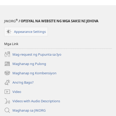
—
EDISYON
PARA
®
JW.ORG
/ OPISYAL NA WEBSITE NG MGA SAKSI NI JEHOVA
SA
PAG-
Appearance Settings
AARAL
Marso 15,
Mga Link
2001
Mag-request ng Pupunta sa Iyo
Maghanap ng Pulong
(may
bubukas
Maghanap ng Kombensiyon
(may
na
bubukas
bagong
Ano’ng Bago?
na
window)
bagong
Video
window)
Videos with Audio Descriptions
Maghanap sa JW.ORG