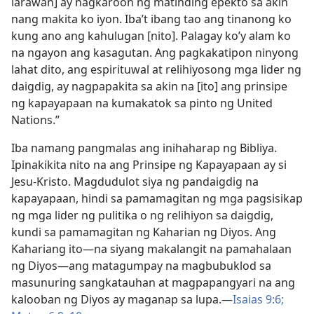
larawan] ay nagkaroon ng matinding epekto sa akin
nang makita ko iyon. Iba’t ibang tao ang tinanong ko
kung ano ang kahulugan [nito]. Palagay ko’y alam ko
na ngayon ang kasagutan. Ang pagkakatipon ninyong
lahat dito, ang espirituwal at relihiyosong mga lider ng
daigdig, ay nagpapakita sa akin na [ito] ang prinsipe
ng kapayapaan na kumakatok sa pinto ng United
Nations.”
Iba namang pangmalas ang inihaharap ng Bibliya.
Ipinakikita nito na ang Prinsipe ng Kapayapaan ay si
Jesu-Kristo. Magdudulot siya ng pandaigdig na
kapayapaan, hindi sa pamamagitan ng mga pagsisikap
ng mga lider ng pulitika o ng relihiyon sa daigdig,
kundi sa pamamagitan ng Kaharian ng Diyos. Ang
Kahariang ito​—na siyang makalangit na pamahalaan
ng Diyos​—​ang matagumpay na magbubuklod sa
masunuring sangkatauhan at magpapangyari na ang
kalooban ng Diyos ay maganap sa lupa.​—
Isaias 9:6;