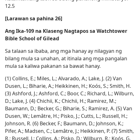
12.5
[Larawan sa pahina 26]
Ang Ika-109 na Klaseng Nagtapos sa Watchtower
Bible School of Gilead
Sa talaan sa ibaba, ang mga hanay ay nilagyan ng
bilang mula sa unahan, at itinala ang mga pangalan
mula sa kaliwa pakanan sa bawat hanay.
(1) Collins, E.; Miles, L.; Alvarado, A.; Lake, J. (2) Van
Dusen, L.; Biharie, A.; Heikkinen, H.; Koós, S.; Smith, H.
(3) Ashford, J.; Ashford, C.; Boor, C.; Richard, L.; Wilburn,
D.; Lake, J. (4) Chichii, K.; Chichii, H.; Ramirez, M.;
Baumann, D.; Becker, G.; Biharie, S.; Ramirez, A. (5) Van
Dusen, W.; Lemâtre, H.; Pisko, J.; Cutts, L.; Russell, H.;
Johnson, R. (6) Becker, F.; Baumann, D.; Johnson, K.;
Pifer, A.; Madsen, C.; Lemâtre, J.; Heikkinen, P. (7) Smith,
R.; Russell, J.; Collins, A.; Pisko, D.; Wilburn, R.; Koós, G.