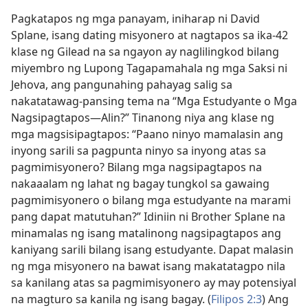
Pagkatapos ng mga panayam, iniharap ni David
Splane, isang dating misyonero at nagtapos sa ika-42
klase ng Gilead na sa ngayon ay naglilingkod bilang
miyembro ng Lupong Tagapamahala ng mga Saksi ni
Jehova, ang pangunahing pahayag salig sa
nakatatawag-pansing tema na “Mga Estudyante o Mga
Nagsipagtapos​—Alin?” Tinanong niya ang klase ng
mga magsisipagtapos: “Paano ninyo mamalasin ang
inyong sarili sa pagpunta ninyo sa inyong atas sa
pagmimisyonero? Bilang mga nagsipagtapos na
nakaaalam ng lahat ng bagay tungkol sa gawaing
pagmimisyonero o bilang mga estudyante na marami
pang dapat matutuhan?” Idiniin ni Brother Splane na
minamalas ng isang matalinong nagsipagtapos ang
kaniyang sarili bilang isang estudyante. Dapat malasin
ng mga misyonero na bawat isang makatatagpo nila
sa kanilang atas sa pagmimisyonero ay may potensiyal
na magturo sa kanila ng isang bagay. (
Filipos 2:3
) Ang