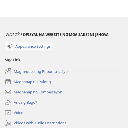
ANG
BANTAYAN
—
EDISYON
PARA
®
JW.ORG
/ OPISYAL NA WEBSITE NG MGA SAKSI NI JEHOVA
SA
PAG-
Appearance Settings
AARAL
Disyembre 15,
Mga Link
2000
Mag-request ng Pupunta sa Iyo
Maghanap ng Pulong
(may
bubukas
Maghanap ng Kombensiyon
(may
na
bubukas
bagong
Ano’ng Bago?
na
window)
bagong
Video
window)
Videos with Audio Descriptions