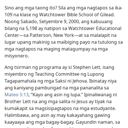
Sino ang mga taong ito? Sila ang mga nagtapos sa ika-
109 na klase ng Watchtower Bible School of Gilead.
Noong Sabado, Setyembre 9, 2000, ang kabuuang
bilang na 5,198 ay natipon sa Watchtower Educational
Center​—sa Patterson, New York​—at sa malalapit na
lugar upang makinig sa maibiging payo na tutulong sa
mga nagtapos na maging matagumpay na mga
misyonero.
Ang tsirman ng programa ay si Stephen Lett, isang
miyembro ng Teaching Committee ng Lupong
Tagapamahala ng mga Saksi ni Jehova. Ibinatay niya
ang kaniyang pambungad na mga pananalita sa
Mateo 5:13
, “Kayo ang asin ng lupa.” Ipinaliwanag ni
Brother Lett na ang mga salita ni Jesus ay tiyak na
kumakapit sa magsisipagtapos na mga estudyante.
Halimbawa, ang asin ay may kakayahang gawing
kaayaaya ang mga bagay-bagay. Gayundin naman, sa