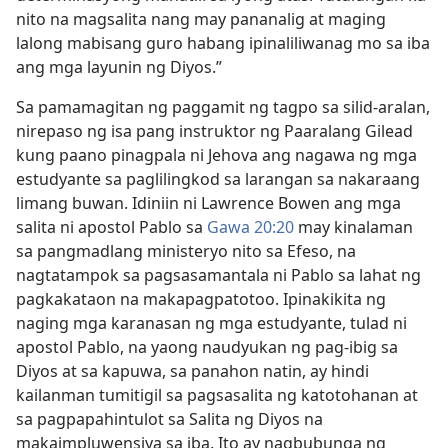
nito na magsalita nang may pananalig at maging
lalong mabisang guro habang ipinaliliwanag mo sa iba
ang mga layunin ng Diyos.”
Sa pamamagitan ng paggamit ng tagpo sa silid-aralan,
nirepaso ng isa pang instruktor ng Paaralang Gilead
kung paano pinagpala ni Jehova ang nagawa ng mga
estudyante sa paglilingkod sa larangan sa nakaraang
limang buwan. Idiniin ni Lawrence Bowen ang mga
salita ni apostol Pablo sa
Gawa 20:20
may kinalaman
sa pangmadlang ministeryo nito sa Efeso, na
nagtatampok sa pagsasamantala ni Pablo sa lahat ng
pagkakataon na makapagpatotoo. Ipinakikita ng
naging mga karanasan ng mga estudyante, tulad ni
apostol Pablo, na yaong naudyukan ng pag-ibig sa
Diyos at sa kapuwa, sa panahon natin, ay hindi
kailanman tumitigil sa pagsasalita ng katotohanan at
sa pagpapahintulot sa Salita ng Diyos na
makaimpluwensiya sa iba. Ito ay nagbubunga ng