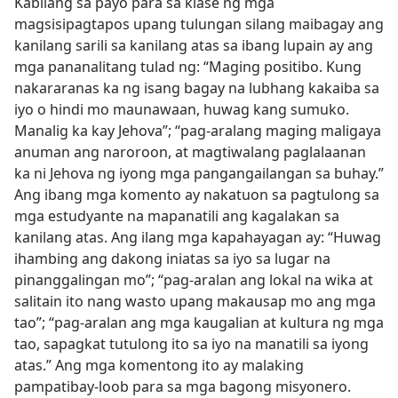
Kabilang sa payo para sa klase ng mga
magsisipagtapos upang tulungan silang maibagay ang
kanilang sarili sa kanilang atas sa ibang lupain ay ang
mga pananalitang tulad ng: “Maging positibo. Kung
nakararanas ka ng isang bagay na lubhang kakaiba sa
iyo o hindi mo maunawaan, huwag kang sumuko.
Manalig ka kay Jehova”; “pag-aralang maging maligaya
anuman ang naroroon, at magtiwalang paglalaanan
ka ni Jehova ng iyong mga pangangailangan sa buhay.”
Ang ibang mga komento ay nakatuon sa pagtulong sa
mga estudyante na mapanatili ang kagalakan sa
kanilang atas. Ang ilang mga kapahayagan ay: “Huwag
ihambing ang dakong iniatas sa iyo sa lugar na
pinanggalingan mo”; “pag-aralan ang lokal na wika at
salitain ito nang wasto upang makausap mo ang mga
tao”; “pag-aralan ang mga kaugalian at kultura ng mga
tao, sapagkat tutulong ito sa iyo na manatili sa iyong
atas.” Ang mga komentong ito ay malaking
pampatibay-loob para sa mga bagong misyonero.