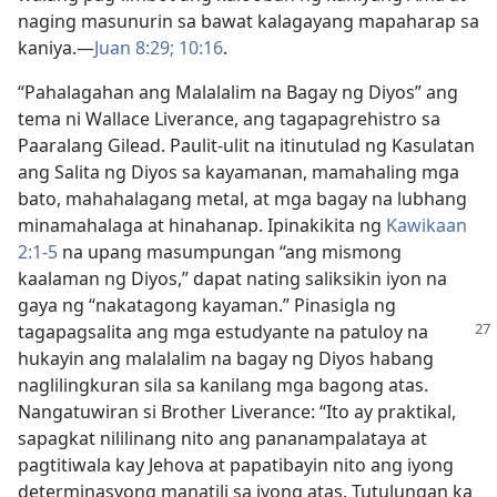
naging masunurin sa bawat kalagayang mapaharap sa
kaniya.​—
Juan 8:29;
10:16
.
“Pahalagahan ang Malalalim na Bagay ng Diyos” ang
tema ni Wallace Liverance, ang tagapagrehistro sa
Paaralang Gilead. Paulit-ulit na itinutulad ng Kasulatan
ang Salita ng Diyos sa kayamanan, mamahaling mga
bato, mahahalagang metal, at mga bagay na lubhang
minamahalaga at hinahanap. Ipinakikita ng
Kawikaan
2:1-5
na upang masumpungan “ang mismong
kaalaman ng Diyos,” dapat nating saliksikin iyon na
gaya ng “nakatagong kayaman.” Pinasigla ng
tagapagsalita ang mga estudyante
na patuloy na
hukayin ang malalalim na bagay ng Diyos habang
naglilingkuran sila sa kanilang mga bagong atas.
Nangatuwiran si Brother Liverance: “Ito ay praktikal,
sapagkat nililinang nito ang pananampalataya at
pagtitiwala kay Jehova at papatibayin nito ang iyong
determinasyong manatili sa iyong atas. Tutulungan ka