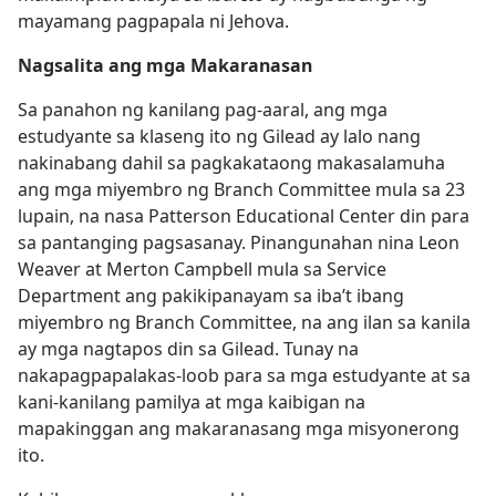
mayamang pagpapala ni Jehova.
Nagsalita ang mga Makaranasan
Sa panahon ng kanilang pag-aaral, ang mga
estudyante sa klaseng ito ng Gilead ay lalo nang
nakinabang dahil sa pagkakataong makasalamuha
ang mga miyembro ng Branch Committee mula sa 23
lupain, na nasa Patterson Educational Center din para
sa pantanging pagsasanay. Pinangunahan nina Leon
Weaver at Merton Campbell mula sa Service
Department ang pakikipanayam sa iba’t ibang
miyembro ng Branch Committee, na ang ilan sa kanila
ay mga nagtapos din sa Gilead. Tunay na
nakapagpapalakas-loob para sa mga estudyante at sa
kani-kanilang pamilya at mga kaibigan na
mapakinggan ang makaranasang mga misyonerong
ito.