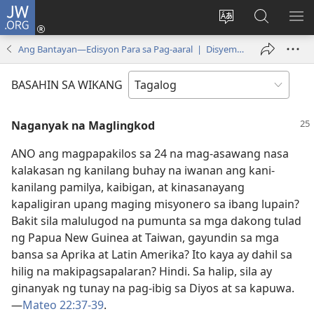
JW.ORG
Mag-
log
Baguhin
Maghana
IPA
In
ang
sa
AN
Ang Bantayan—Edisyon Para sa Pag-aaral | Disyembre 15, 2000
(may
wika
JW.ORG
ME
bubukas
ng
BASAHIN SA WIKANG
na
site
bagong
Naganyak na Maglingkod
window)
ANO ang magpapakilos sa 24 na mag-asawang nasa
kalakasan ng kanilang buhay na iwanan ang kani-
kanilang pamilya, kaibigan, at kinasanayang
kapaligiran upang maging misyonero sa ibang lupain?
Bakit sila malulugod na pumunta sa mga dakong tulad
ng Papua New Guinea at Taiwan, gayundin sa mga
bansa sa Aprika at Latin Amerika? Ito kaya ay dahil sa
hilig na makipagsapalaran? Hindi. Sa halip, sila ay
ginanyak ng tunay na pag-ibig sa Diyos at sa kapuwa.​
—
Mateo 22:37-​39
.