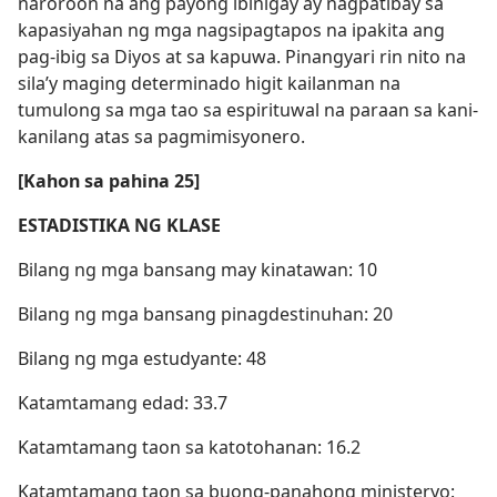
naroroon na ang payong ibinigay ay nagpatibay sa
kapasiyahan ng mga nagsipagtapos na ipakita ang
pag-ibig sa Diyos at sa kapuwa. Pinangyari rin nito na
sila’y maging determinado higit kailanman na
tumulong sa mga tao sa espirituwal na paraan sa kani-
kanilang atas sa pagmimisyonero.
[Kahon sa pahina 25]
ESTADISTIKA NG KLASE
Bilang ng mga bansang may kinatawan: 10
Bilang ng mga bansang pinagdestinuhan: 20
Bilang ng mga estudyante: 48
Katamtamang edad: 33.7
Katamtamang taon sa katotohanan: 16.2
Katamtamang taon sa buong-panahong ministeryo: