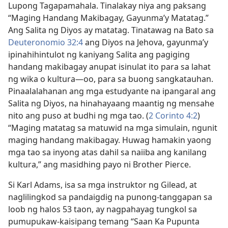
Lupong Tagapamahala. Tinalakay niya ang paksang
“Maging Handang Makibagay, Gayunma’y Matatag.”
Ang Salita ng Diyos ay matatag. Tinatawag na Bato sa
Deuteronomio 32:4
ang Diyos na Jehova, gayunma’y
ipinahihintulot ng kaniyang Salita ang pagiging
handang makibagay anupat isinulat ito para sa lahat
ng wika o kultura​—oo, para sa buong sangkatauhan.
Pinaalalahanan ang mga estudyante na ipangaral ang
Salita ng Diyos, na hinahayaang maantig ng mensahe
nito ang puso at budhi ng mga tao. (
2 Corinto 4:2
)
“Maging matatag sa matuwid na mga simulain, ngunit
maging handang makibagay. Huwag hamakin yaong
mga tao sa inyong atas dahil sa naiiba ang kanilang
kultura,” ang masidhing payo ni Brother Pierce.
Si Karl Adams, isa sa mga instruktor ng Gilead, at
naglilingkod sa pandaigdig na punong-tanggapan sa
loob ng halos 53 taon, ay nagpahayag tungkol sa
pumupukaw-kaisipang temang “Saan Ka Pupunta