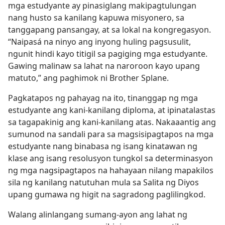
mga estudyante ay pinasiglang makipagtulungan
nang husto sa kanilang kapuwa misyonero, sa
tanggapang pansangay, at sa lokal na kongregasyon.
“Naipasá na ninyo ang inyong huling pagsusulit,
ngunit hindi kayo titigil sa pagiging mga estudyante.
Gawing malinaw sa lahat na naroroon kayo upang
matuto,” ang paghimok ni Brother Splane.
Pagkatapos ng pahayag na ito, tinanggap ng mga
estudyante ang kani-kanilang diploma, at ipinatalastas
sa tagapakinig ang kani-kanilang atas. Nakaaantig ang
sumunod na sandali para sa magsisipagtapos na mga
estudyante nang binabasa ng isang kinatawan ng
klase ang isang resolusyon tungkol sa determinasyon
ng mga nagsipagtapos na hahayaan nilang mapakilos
sila ng kanilang natutuhan mula sa Salita ng Diyos
upang gumawa ng higit na sagradong paglilingkod.
Walang alinlangang sumang-ayon ang lahat ng