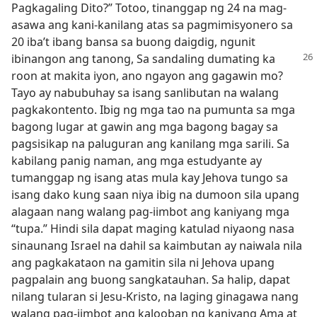
Pagkagaling Dito?” Totoo, tinanggap ng 24 na mag-
asawa ang kani-kanilang atas sa pagmimisyonero sa
20 iba’t ibang bansa sa buong daigdig, ngunit
ibinangon
ang tanong, Sa sandaling dumating ka
roon at makita iyon, ano ngayon ang gagawin mo?
Tayo ay nabubuhay sa isang sanlibutan na walang
pagkakontento. Ibig ng mga tao na pumunta sa mga
bagong lugar at gawin ang mga bagong bagay sa
pagsisikap na paluguran ang kanilang mga sarili. Sa
kabilang panig naman, ang mga estudyante ay
tumanggap ng isang atas mula kay Jehova tungo sa
isang dako kung saan niya ibig na dumoon sila upang
alagaan nang walang pag-iimbot ang kaniyang mga
“tupa.” Hindi sila dapat maging katulad niyaong nasa
sinaunang Israel na dahil sa kaimbutan ay naiwala nila
ang pagkakataon na gamitin sila ni Jehova upang
pagpalain ang buong sangkatauhan. Sa halip, dapat
nilang tularan si Jesu-Kristo, na laging ginagawa nang
walang pag-iimbot ang kalooban ng kaniyang Ama at