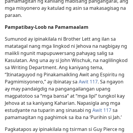
pamamagitan ng kanilang mabisang pangangaral, ang
mga misyonero ay katulad ng asin sa makasagisag na
paraan.
Pampatibay-Loob na Pamamaalam
Sumunod ay ipinakilala ni Brother Lett ang ilan sa
matatagal nang mga lingkod ni Jehova na nagbigay ng
maiikli ngunit mapupuwersang pahayag salig sa
Kasulatan. Ang una ay si John Wischuk, na naglilingkod
sa Writing Department. Ang kaniyang tema,
“Itinataguyod ng Pinakamaikling Awit ang Espiritu ng
Pagmimisyonero,” ay ibinatay sa
Awit 117
. Sa ngayon
ay may pandaigdig na pangangailangan upang
magpatotoo sa “mga bansa” at “mga lipi” tungkol kay
Jehova at sa kaniyang Kaharian. Napasigla ang mga
estudyante na tuparin ang sinasabi ng
Awit 117
sa
pamamagitan ng paghimok sa iba na ‘Purihin si Jah.’
Pagkatapos ay ipinakilala ng tsirman si Guy Pierce ng