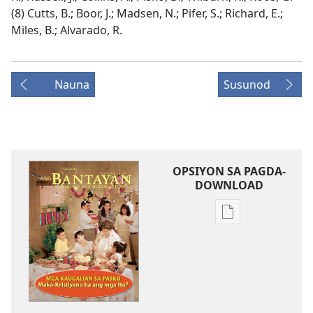
(8) Cutts, B.; Boor, J.; Madsen, N.; Pifer, S.; Richard, E.;
Miles, B.; Alvarado, R.
Nauna
Susunod
OPSIYON SA PAGDA-
DOWNLOAD
Opsiyon
sa
pagda-
download
ng
publikasyon