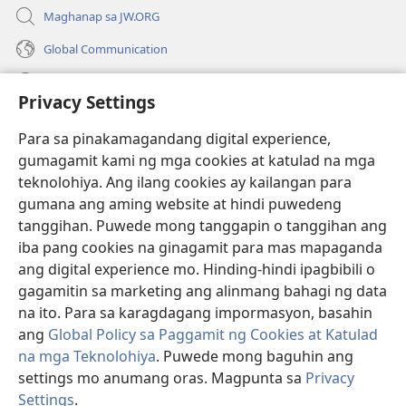
Maghanap sa JW.ORG
Global Communication
Help
Privacy Settings
Donasyon
(may
Para sa pinakamagandang digital experience,
bubukas
gumagamit kami ng mga cookies at katulad na mga
na
Watchtower ONLINE LIBRARY™
teknolohiya. Ang ilang cookies ay kailangan para
(may
bagong
gumana ang aming website at hindi puwedeng
bubukas
window)
®
JW Hub
na
tanggihan. Puwede mong tanggapin o tanggihan ang
(may
bagong
bubukas
iba pang cookies na ginagamit para mas mapaganda
window)
®
JW Library
na
ang digital experience mo. Hinding-hindi ipagbibili o
bagong
gagamitin sa marketing ang alinmang bahagi ng data
window)
®
Watchtower Library
na ito. Para sa karagdagang impormasyon, basahin
ang
Global Policy sa Paggamit ng Cookies at Katulad
na mga Teknolohiya
. Puwede mong baguhin ang
settings mo anumang oras. Magpunta sa
Privacy
Copyright
© 2026 Watch Tower Bible and Tract Society of Pennsylvania.
Settings
.