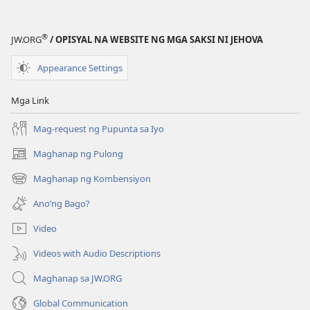
EDISYON
PARA
®
JW.ORG
/ OPISYAL NA WEBSITE NG MGA SAKSI NI JEHOVA
SA
PAG-
Appearance Settings
AARAL
Hulyo 1,
Mga Link
2000
Mag-request ng Pupunta sa Iyo
Maghanap ng Pulong
(may
bubukas
Maghanap ng Kombensiyon
(may
na
bubukas
bagong
Ano’ng Bago?
na
window)
bagong
Video
window)
Videos with Audio Descriptions
Maghanap sa JW.ORG
Global Communication