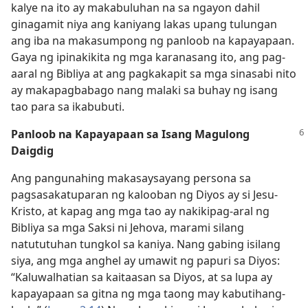
kalye na ito ay makabuluhan na sa ngayon dahil
ginagamit niya ang kaniyang lakas upang tulungan
ang iba na makasumpong ng panloob na kapayapaan.
Gaya ng ipinakikita ng mga karanasang ito, ang pag-
aaral ng Bibliya at ang pagkakapit sa mga sinasabi nito
ay makapagbabago nang malaki sa buhay ng isang
tao para sa ikabubuti.
Panloob na Kapayapaan sa Isang Magulong
Daigdig
Ang pangunahing makasaysayang persona sa
pagsasakatuparan ng kalooban ng Diyos ay si Jesu-
Kristo, at kapag ang mga tao ay nakikipag-aral ng
Bibliya sa mga Saksi ni Jehova, marami silang
natututuhan tungkol sa kaniya. Nang gabing isilang
siya, ang mga anghel ay umawit ng papuri sa Diyos:
“Kaluwalhatian sa kaitaasan sa Diyos, at sa lupa ay
kapayapaan sa gitna ng mga taong may kabutihang-