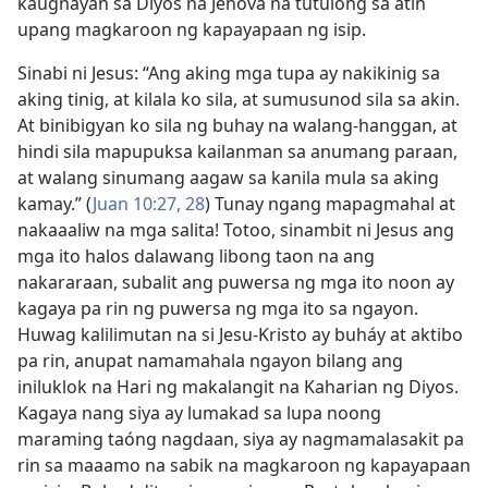
kaugnayan sa Diyos na Jehova na tutulong sa atin
upang magkaroon ng kapayapaan ng isip.
Sinabi ni Jesus: “Ang aking mga tupa ay nakikinig sa
aking tinig, at kilala ko sila, at sumusunod sila sa akin.
At binibigyan ko sila ng buhay na walang-hanggan, at
hindi sila mapupuksa kailanman sa anumang paraan,
at walang sinumang aagaw sa kanila mula sa aking
kamay.” (
Juan 10:27, 28
) Tunay ngang mapagmahal at
nakaaaliw na mga salita! Totoo, sinambit ni Jesus ang
mga ito halos dalawang libong taon na ang
nakararaan, subalit ang puwersa ng mga ito noon ay
kagaya pa rin ng puwersa ng mga ito sa ngayon.
Huwag kalilimutan na si Jesu-Kristo ay buháy at aktibo
pa rin, anupat namamahala ngayon bilang ang
iniluklok na Hari ng makalangit na Kaharian ng Diyos.
Kagaya nang siya ay lumakad sa lupa noong
maraming taóng nagdaan, siya ay nagmamalasakit pa
rin sa maaamo na sabik na magkaroon ng kapayapaan