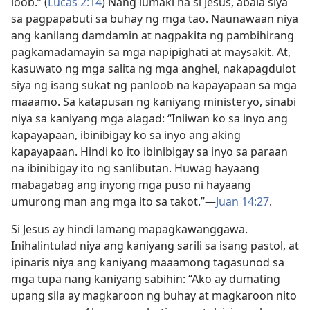
loob.” (
Lucas 2:14
) Nang lumaki na si Jesus, abala siya
sa pagpapabuti sa buhay ng mga tao. Naunawaan niya
ang kanilang damdamin at nagpakita ng pambihirang
pagkamadamayin sa mga napipighati at maysakit. At,
kasuwato ng mga salita ng mga anghel, nakapagdulot
siya ng isang sukat ng panloob na kapayapaan sa mga
maaamo. Sa katapusan ng kaniyang ministeryo, sinabi
niya sa kaniyang mga alagad: “Iniiwan ko sa inyo ang
kapayapaan, ibinibigay ko sa inyo ang aking
kapayapaan. Hindi ko ito ibinibigay sa inyo sa paraan
na ibinibigay ito ng sanlibutan. Huwag hayaang
mabagabag ang inyong mga puso ni hayaang
umurong man ang mga ito sa takot.”​—
Juan 14:27
.
Si Jesus ay hindi lamang mapagkawanggawa.
Inihalintulad niya ang kaniyang sarili sa isang pastol, at
ipinaris niya ang kaniyang maaamong tagasunod sa
mga tupa nang kaniyang sabihin: “Ako ay dumating
upang sila ay magkaroon ng buhay at magkaroon nito