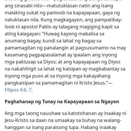
ang sinasabi nito​—matutuklasan natin ang isang
malaking sukat ng panloob na kapayapaan, gaya ng
natuklasan nila. Kung magkagayon, ang pampatibay-
loob ni apostol Pablo ay talagang magiging kapit sa
ating kalagayan: “Huwag kayong mabalisa sa
anumang bagay, kundi sa lahat ng bagay sa
pamamagitan ng panalangin at pagsusumamo na may
kasamang pagpapasalamat ay ipaalam ang inyong
mga pakiusap sa Diyos; at ang kapayapaan ng Diyos
na nakahihigit sa lahat ng kaisipan ay magbabantay sa
inyong mga puso at sa inyong mga kakayahang
pangkaisipan sa pamamagitan ni Kristo Jesus.”​—
Filipos 4:6, 7
.
Paghahanap ng Tunay na Kapayapaan sa Ngayon
Ang mga taong nauuhaw sa katotohanan ay inaakay ni
Jesu-Kristo sa daan na umaakay sa buhay na walang-
hanggan sa isang paraisong lupa. Habang inaakay