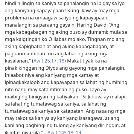
hindi hilingin sa kaniya sa panalangin na ibigay sa iyo
ang kaniyang kapayapaan? Kung ikaw ay may mga
problema na umaagaw sa iyo ng kapayapaan,
manalangin sa paraang gaya ni Haring David: “Ang
mga kabagabagan ng aking puso ay dumami; mula sa
mga kaigtingan ko O ilabas mo ako. Tingnan mo ang
aking kapighatian at ang aking kabagabagan, at
pagpaumanhinan mo ang lahat ng aking mga
kasalanan.” (
Awit 25:17, 18
) Makatitiyak ka na
pinakikinggan ng Diyos ang gayong mga panalangin.
Iniaabot niya ang kaniyang mga kamay at
ipinagkakaloob ang kapayapaan sa lahat ng humihingi
nito nang may kataimtiman ng puso. Tayo ay
maibiging binigyan ng katiyakan: “Si Jehova ay malapit
sa lahat ng tumatawag sa kaniya, sa lahat ng
tumatawag sa kaniya sa katapatan. Ang nasa ng mga
may takot sa kaniya ay kaniyang isasagawa, at ang
kanilang paghingi ng tulong ay kaniyang diringgin, at
ililigtas niya sila.”​—
Awit 145:18, 19
.