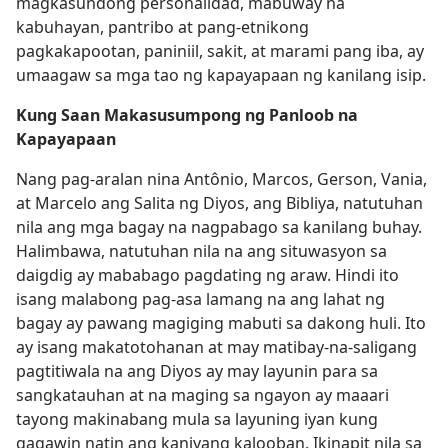
magkasundong personalidad, mabuway na
kabuhayan, pantribo at pang-etnikong
pagkakapootan, paniniil, sakit, at marami pang iba, ay
umaagaw sa mga tao ng kapayapaan ng kanilang isip.
Kung Saan Makasusumpong ng Panloob na
Kapayapaan
Nang pag-aralan nina Antônio, Marcos, Gerson, Vania,
at Marcelo ang Salita ng Diyos, ang Bibliya, natutuhan
nila ang mga bagay na nagpabago sa kanilang buhay.
Halimbawa, natutuhan nila na ang situwasyon sa
daigdig ay mababago pagdating ng araw. Hindi ito
isang malabong pag-asa lamang na ang lahat ng
bagay ay pawang magiging mabuti sa dakong huli. Ito
ay isang makatotohanan at may matibay-na-saligang
pagtitiwala na ang Diyos ay may layunin para sa
sangkatauhan at na maging sa ngayon ay maaari
tayong makinabang mula sa layuning iyan kung
gagawin natin ang kaniyang kalooban. Ikinapit nila sa