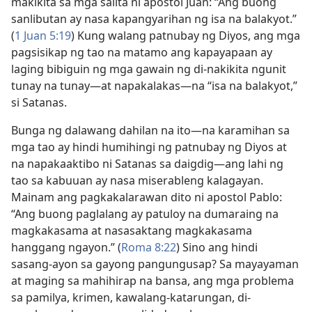
makikita sa mga salita ni apostol Juan: “Ang buong
sanlibutan ay nasa kapangyarihan ng isa na balakyot.”
(
1 Juan 5:19
) Kung walang patnubay ng Diyos, ang mga
pagsisikap ng tao na matamo ang kapayapaan ay
laging bibiguin ng mga gawain ng di-nakikita ngunit
tunay na tunay​—at napakalakas​—na “isa na balakyot,”
si Satanas.
Bunga ng dalawang dahilan na ito​—na karamihan sa
mga tao ay hindi humihingi ng patnubay ng Diyos at
na napakaaktibo ni Satanas sa daigdig​—ang lahi ng
tao sa kabuuan ay nasa miserableng kalagayan.
Mainam ang pagkakalarawan dito ni apostol Pablo:
“Ang buong paglalang ay patuloy na dumaraing na
magkakasama at nasasaktang magkakasama
hanggang ngayon.” (
Roma 8:22
) Sino ang hindi
sasang-ayon sa gayong pangungusap? Sa mayayaman
at maging sa mahihirap na bansa, ang mga problema
sa pamilya, krimen, kawalang-katarungan, di-