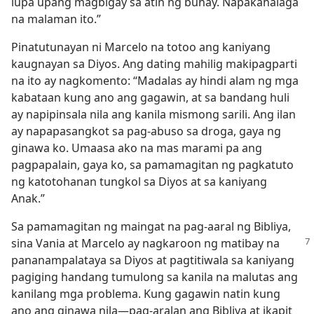
lupa upang magbigay sa atin ng buhay. Napakahalaga
na malaman ito.”
Pinatutunayan ni Marcelo na totoo ang kaniyang
kaugnayan sa Diyos. Ang dating mahilig makipagparti
na ito ay nagkomento: “Madalas ay hindi alam ng mga
kabataan kung ano ang gagawin, at sa bandang huli
ay napipinsala nila ang kanila mismong sarili. Ang ilan
ay napapasangkot sa pag-abuso sa droga, gaya ng
ginawa ko. Umaasa ako na mas marami pa ang
pagpapalain, gaya ko, sa pamamagitan ng pagkatuto
ng katotohanan tungkol sa Diyos at sa kaniyang
Anak.”
Sa pamamagitan ng maingat na pag-aaral ng Bibliya,
sina Vania at Marcelo ay nagkaroon ng matibay
na
pananampalataya sa Diyos at pagtitiwala sa kaniyang
pagiging handang tumulong sa kanila na malutas ang
kanilang mga problema. Kung gagawin natin kung
ano ang ginawa nila​—pag-aralan ang Bibliya at ikapit