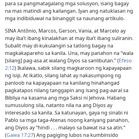
para sa pangmatagalang mga solusyon, isang bagay
na mas matindi ang kailangan. Iyan ang natuklasan ng
mga indibiduwal na binanggit sa naunang artikulo.
SINA Antônio, Marcos, Gerson, Vania, at Marcelo ay
may iba’t ibang kinalakhan at may iba’t ibang suliranin.
Subalit may di-kukulangin sa tatlong bagay na
magkakapareho sa kanila. Una, may panahon na “wala
[silang] pag-asa at walang Diyos sa sanlibutan.” (
Efeso
2:12
) Ikalawa, sabik silang magkaroon ng kapayapaan
ng isip. At ikatlo, silang lahat ay nakasumpong ng
panloob na kapayapaan na kanilang hinahangad
pagkatapos nilang tanggapin ang isang pag-aaral sa
Bibliya na kasama ang mga Saksi ni Jehova. Habang
sumusulong sila, natanto nila na ang Diyos ay
interesado sa kanila. Sa katunayan, gaya ng sinabi ni
Pablo sa mga taga-Atenas noong kaniyang panahon,
ang Diyos ay “hindi . . . malayo sa bawat isa sa atin.”
(
Gawa 17:27
) Ang pagiging lubos na kumbinsido