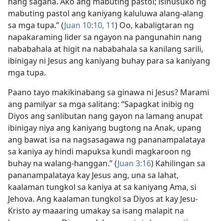
nang sagana. Ako ang mabuting pastol; isinusuko ng
mabuting pastol ang kaniyang kaluluwa alang-alang
sa mga tupa.” (
Juan 10:10, 11
) Oo, kabaligtaran ng
napakaraming lider sa ngayon na pangunahin nang
nababahala at higit na nababahala sa kanilang sarili,
ibinigay ni Jesus ang kaniyang buhay para sa kaniyang
mga tupa.
Paano tayo makikinabang sa ginawa ni Jesus? Marami
ang pamilyar sa mga salitang: “Sapagkat inibig ng
Diyos ang sanlibutan nang gayon na lamang anupat
ibinigay niya ang kaniyang bugtong na Anak, upang
ang bawat isa na nagsasagawa ng pananampalataya
sa kaniya ay hindi mapuksa kundi magkaroon ng
buhay na walang-hanggan.” (
Juan 3:16
) Kahilingan sa
pananampalataya kay Jesus ang, una sa lahat,
kaalaman tungkol sa kaniya at sa kaniyang Ama, si
Jehova. Ang kaalaman tungkol sa Diyos at kay Jesu-
Kristo ay maaaring umakay sa isang malapit na