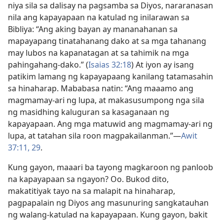
niya sila sa dalisay na pagsamba sa Diyos, nararanasan
nila ang kapayapaan na katulad ng inilarawan sa
Bibliya: “Ang aking bayan ay mananahanan sa
mapayapang tinatahanang dako at sa mga tahanang
may lubos na kapanatagan at sa tahimik na mga
pahingahang-dako.” (
Isaias 32:18
) At iyon ay isang
patikim lamang ng kapayapaang kanilang tatamasahin
sa hinaharap. Mababasa natin: “Ang maaamo ang
magmamay-ari ng lupa, at makasusumpong nga sila
ng masidhing kaluguran sa kasaganaan ng
kapayapaan. Ang mga matuwid ang magmamay-ari ng
lupa, at tatahan sila roon magpakailanman.”​—
Awit
37:11,
29
.
Kung gayon, maaari ba tayong magkaroon ng panloob
na kapayapaan sa ngayon? Oo. Bukod dito,
makatitiyak tayo na sa malapit na hinaharap,
pagpapalain ng Diyos ang masunuring sangkatauhan
ng walang-katulad na kapayapaan. Kung gayon, bakit