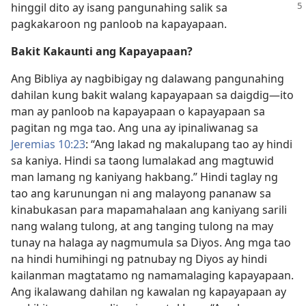
hinggil dito ay isang pangunahing
salik sa
pagkakaroon ng panloob na kapayapaan.
Bakit Kakaunti ang Kapayapaan?
Ang Bibliya ay nagbibigay ng dalawang pangunahing
dahilan kung bakit walang kapayapaan sa daigdig​—ito
man ay panloob na kapayapaan o kapayapaan sa
pagitan ng mga tao. Ang una ay ipinaliwanag sa
Jeremias 10:23
: “Ang lakad ng makalupang tao ay hindi
sa kaniya. Hindi sa taong lumalakad ang magtuwid
man lamang ng kaniyang hakbang.” Hindi taglay ng
tao ang karunungan ni ang malayong pananaw sa
kinabukasan para mapamahalaan ang kaniyang sarili
nang walang tulong, at ang tanging tulong na may
tunay na halaga ay nagmumula sa Diyos. Ang mga tao
na hindi humihingi ng patnubay ng Diyos ay hindi
kailanman magtatamo ng namamalaging kapayapaan.
Ang ikalawang dahilan ng kawalan ng kapayapaan ay