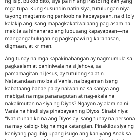
ng isip. Bukod dito, siya pa rin ang Pastol ng kaniyang
mga tupa. Kung susundin natin siya, tutulungan niya
tayong magtamo ng panloob na kapayapaan, na dito’y
kalakip ang isang mapagkakatiwalaang pag-asam na
makita sa hinaharap ang lubusang kapayapaan​—na
mangangahulugan ng pagkapawi ng karahasan,
digmaan, at krimen.
Ang tunay na mga kapakinabangan ay nagmumula sa
pagkaalam at paniniwala na si Jehova, sa
pamamagitan ni Jesus, ay tutulong sa atin.
Natatandaan mo ba si Vania, na bagaman isang
kabataang babae pa ay naiwan na sa kaniya ang
mabigat na mga pananagutan at nag-akala na
nakalimutan na siya ng Diyos? Ngayon ay alam na ni
Vania na hindi siya pinabayaan ng Diyos. Sinabi niya:
“Natutuhan ko na ang Diyos ay isang tunay na persona
na may kaibig-ibig na mga katangian. Pinakilos siya ng
kaniyang pag-ibig upang isugo ang kaniyang Anak sa