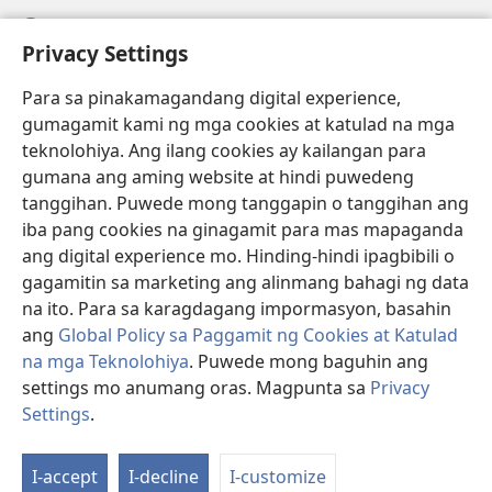
Help
Privacy Settings
Donasyon
(may
Para sa pinakamagandang digital experience,
bubukas
gumagamit kami ng mga cookies at katulad na mga
na
Watchtower ONLINE LIBRARY™
teknolohiya. Ang ilang cookies ay kailangan para
(may
bagong
gumana ang aming website at hindi puwedeng
bubukas
window)
®
JW Hub
na
tanggihan. Puwede mong tanggapin o tanggihan ang
(may
bagong
bubukas
iba pang cookies na ginagamit para mas mapaganda
window)
®
JW Library
na
ang digital experience mo. Hinding-hindi ipagbibili o
bagong
gagamitin sa marketing ang alinmang bahagi ng data
window)
®
Watchtower Library
na ito. Para sa karagdagang impormasyon, basahin
ang
Global Policy sa Paggamit ng Cookies at Katulad
na mga Teknolohiya
. Puwede mong baguhin ang
settings mo anumang oras. Magpunta sa
Privacy
Copyright
© 2026 Watch Tower Bible and Tract Society of Pennsylvania.
Settings
.
Ip
KASUNDUAN SA PAGGAMIT
|
PRIVACY POLICY
|
PRIVACY SETTINGS
a
I-accept
I-decline
I-customize
Ta