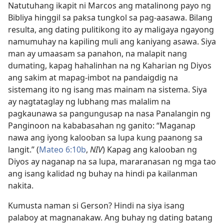
Natutuhang ikapit ni Marcos ang matalinong payo ng
Bibliya hinggil sa paksa tungkol sa pag-aasawa. Bilang
resulta, ang dating pulitikong ito ay maligaya ngayong
namumuhay na kapiling muli ang kaniyang asawa. Siya
man ay umaasam sa panahon, na malapit nang
dumating, kapag hahalinhan na ng Kaharian ng Diyos
ang sakim at mapag-imbot na pandaigdig na
sistemang ito ng isang mas mainam na sistema. Siya
ay nagtataglay ng lubhang mas malalim na
pagkaunawa sa pangungusap na nasa Panalangin ng
Panginoon na kababasahan ng ganito: “Maganap
nawa ang iyong kalooban sa lupa kung paanong sa
langit.” (
Mateo 6:10b
,
NIV
) Kapag ang kalooban ng
Diyos ay naganap na sa lupa, mararanasan ng mga tao
ang isang kalidad ng buhay na hindi pa kailanman
nakita.
Kumusta naman si Gerson? Hindi na siya isang
palaboy at magnanakaw. Ang buhay ng dating batang