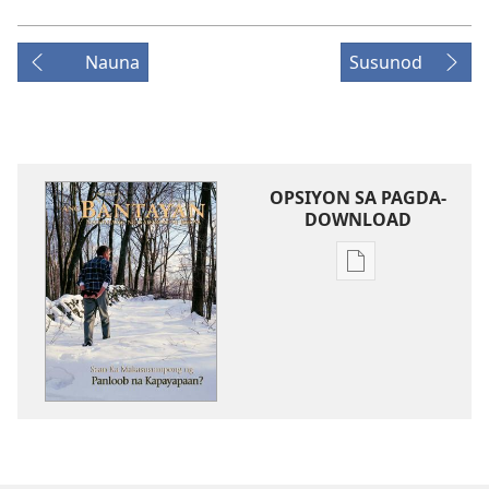
Nauna
Susunod
OPSIYON SA PAGDA-
DOWNLOAD
Opsiyon
sa
pagda-
download
ng
publikasyon
ANG
BANTAYAN
—