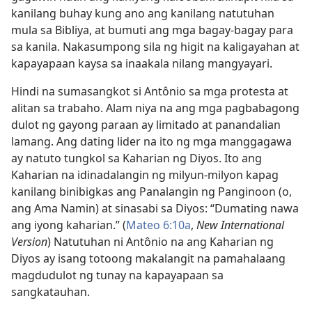
kanilang buhay kung ano ang kanilang natutuhan
mula sa Bibliya, at bumuti ang mga bagay-bagay para
sa kanila. Nakasumpong sila ng higit na kaligayahan at
kapayapaan kaysa sa inaakala nilang mangyayari.
Hindi na sumasangkot si Antônio sa mga protesta at
alitan sa trabaho. Alam niya na ang mga pagbabagong
dulot ng gayong paraan ay limitado at panandalian
lamang. Ang dating lider na ito ng mga manggagawa
ay natuto tungkol sa Kaharian ng Diyos. Ito ang
Kaharian na idinadalangin ng milyun-milyon kapag
kanilang binibigkas ang Panalangin ng Panginoon (o,
ang Ama Namin) at sinasabi sa Diyos: “Dumating nawa
ang iyong kaharian.” (
Mateo 6:10a
,
New International
Version
) Natutuhan ni Antônio na ang Kaharian ng
Diyos ay isang totoong makalangit na pamahalaang
magdudulot ng tunay na kapayapaan sa
sangkatauhan.