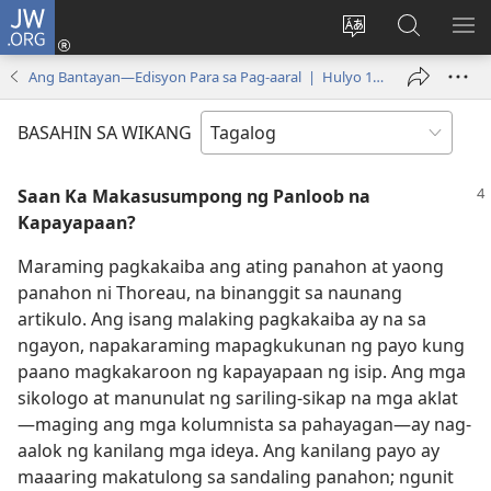
JW.ORG
Mag-
log
Baguhin
Maghana
IPA
In
ang
sa
AN
Ang Bantayan—Edisyon Para sa Pag-aaral | Hulyo 1, 2000
(may
wika
JW.ORG
ME
bubukas
ng
BASAHIN SA WIKANG
na
site
bagong
Saan Ka Makasusumpong ng Panloob na
window)
Kapayapaan?
Maraming pagkakaiba ang ating panahon at yaong
panahon ni Thoreau, na binanggit sa naunang
artikulo. Ang isang malaking pagkakaiba ay na sa
ngayon, napakaraming mapagkukunan ng payo kung
paano magkakaroon ng kapayapaan ng isip. Ang mga
sikologo at manunulat ng sariling-sikap na mga aklat​
—maging ang mga kolumnista sa pahayagan​—ay nag-
aalok ng kanilang mga ideya. Ang kanilang payo ay
maaaring makatulong sa sandaling panahon; ngunit