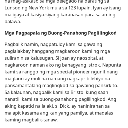
na mag-asikaso sa mga delegado na darating sa
Lunsod ng New York mula sa 123 lupain. Iyan ay isang
maligaya at kasiya-siyang karanasan para sa aming
dalawa.
Mga Pagpapala ng Buong-Panahong Paglilingkod
Pagbalik namin, nagpatuloy kami sa gawaing
paglalakbay hanggang magkaroon kami ng mga
suliranin sa kalusugan. Si Joan ay naospital, at
nagkaroon naman ako ng bahagyang istrok. Napunta
kami sa ranggo ng mga special pioneer ngunit nang
maglaon ay muli na namang nagkapribilehiyo na
pansamantalang maglingkod sa gawaing pansirkito.
Sa kalaunan, nagbalik kami sa Bristol kung saan
nanatili kami sa buong-panahong paglilingkod. Ang
aking kapatid na lalaki, si Dick, ay naninirahan sa
malapit kasama ang kaniyang pamilya, at madalas
kaming magbalik-tanaw.