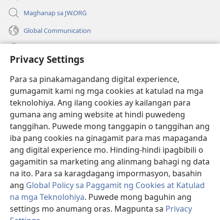
Maghanap sa JW.ORG
Global Communication
Help
Privacy Settings
Donasyon
(may
Para sa pinakamagandang digital experience,
bubukas
gumagamit kami ng mga cookies at katulad na mga
na
Watchtower ONLINE LIBRARY™
teknolohiya. Ang ilang cookies ay kailangan para
(may
bagong
gumana ang aming website at hindi puwedeng
bubukas
window)
®
JW Hub
na
tanggihan. Puwede mong tanggapin o tanggihan ang
(may
bagong
bubukas
iba pang cookies na ginagamit para mas mapaganda
window)
®
JW Library
na
ang digital experience mo. Hinding-hindi ipagbibili o
bagong
gagamitin sa marketing ang alinmang bahagi ng data
window)
®
Watchtower Library
na ito. Para sa karagdagang impormasyon, basahin
ang
Global Policy sa Paggamit ng Cookies at Katulad
na mga Teknolohiya
. Puwede mong baguhin ang
settings mo anumang oras. Magpunta sa
Privacy
Copyright
© 2026 Watch Tower Bible and Tract Society of Pennsylvania.