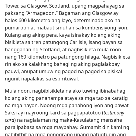
Tower, sa Glasgow, Scotland, upang magpahayag sa
paksang “Armagedon.” Bagaman ang Glasgow ay
halos 600 kilometro ang layo, determinado ako na
pumaroon at mabautismuhan sa kombensiyong iyon.
Kulang ang aking pera, kaya isinakay ko ang aking
bisikleta sa tren patungong Carlisle, isang bayan sa
hangganan ng Scotland, at nagbisikleta mula roon
nang 160 kilometro pa patungong hilaga. Nagbisikleta
rin ako sa kalakhang bahagi ng aking paglalakbay
pauwi, anupat umuwing pagod na pagod sa pisikal
ngunit napalakas sa espirituwal.
Mula noon, nagbibisikleta na ako tuwing ibinabahagi
ko ang aking pananampalataya sa mga tao sa karatig
na mga nayon. Noong mga panahong iyon ang bawat
Saksi ay mayroong kard sa pagpapatotoo (
testimony
card
) na naglalaman ng maka-Kasulatang mensahe
para ipabasa sa mga maybahay. Gumamit din kami ng
nabibitbit na mga ponograpo upang patugtugin ang