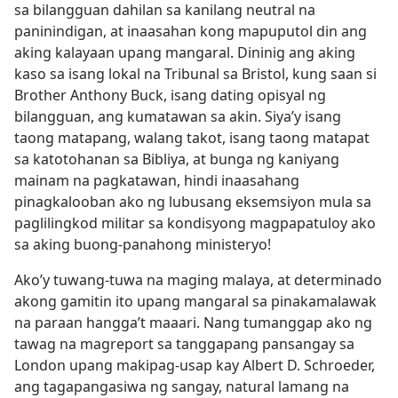
sa bilangguan dahilan sa kanilang neutral na
paninindigan, at inaasahan kong mapuputol din ang
aking kalayaan upang mangaral. Dininig ang aking
kaso sa isang lokal na Tribunal sa Bristol, kung saan si
Brother Anthony Buck, isang dating opisyal ng
bilangguan, ang kumatawan sa akin. Siya’y isang
taong matapang, walang takot, isang taong matapat
sa katotohanan sa Bibliya, at bunga ng kaniyang
mainam na pagkatawan, hindi inaasahang
pinagkalooban ako ng lubusang eksemsiyon mula sa
paglilingkod militar sa kondisyong magpapatuloy ako
sa aking buong-panahong ministeryo!
Ako’y tuwang-tuwa na maging malaya, at determinado
akong gamitin ito upang mangaral sa pinakamalawak
na paraan hangga’t maaari. Nang tumanggap ako ng
tawag na magreport sa tanggapang pansangay sa
London upang makipag-usap kay Albert D. Schroeder,
ang tagapangasiwa ng sangay, natural lamang na