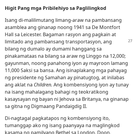
Higit Pang mga Pribilehiyo sa Paglilingkod
Isang di-malilimutang limang-araw na pambansang
asamblea ang ginanap noong 1941 sa De Montfort
Hall sa Leicester. Bagaman rasyon ang pagkain at
limitado ang pambansang transportasyon,
ang
bilang ng dumalo ay dumami hanggang sa
pinakamataas na bilang sa araw ng Linggo na 12,000;
gayunman, noong panahong iyon ay mayroon lamang
11,000 Saksi sa bansa. Ang isinaplakang mga pahayag
ng presidente ng Samahan ay pinatugtog, at inilabas
ang aklat na
Children.
Ang kombensiyong iyon ay tunay
na isang mahalagang bahagi ng teokratikong
kasaysayan ng bayan ni Jehova sa Britanya, na ginanap
sa gitna ng Digmaang Pandaigdig II.
Di-nagtagal pagkatapos ng kombensiyong ito,
tumanggap ako ng isang paanyaya na maglingkod
kasama ng pamilyang Bethel sa London. Doon,