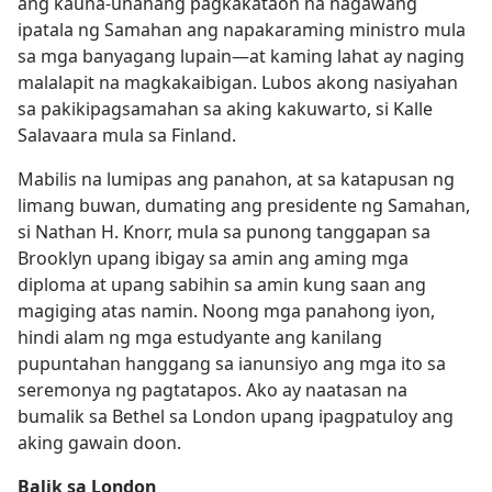
ang kauna-unahang pagkakataon na nagawang
ipatala ng Samahan ang napakaraming ministro mula
sa mga banyagang lupain​—at kaming lahat ay naging
malalapit na magkakaibigan. Lubos akong nasiyahan
sa pakikipagsamahan sa aking kakuwarto, si Kalle
Salavaara mula sa Finland.
Mabilis na lumipas ang panahon, at sa katapusan ng
limang buwan, dumating ang presidente ng Samahan,
si Nathan H. Knorr, mula sa punong tanggapan sa
Brooklyn upang ibigay sa amin ang aming mga
diploma at upang sabihin sa amin kung saan ang
magiging atas namin. Noong mga panahong iyon,
hindi alam ng mga estudyante ang kanilang
pupuntahan hanggang sa ianunsiyo ang mga ito sa
seremonya ng pagtatapos. Ako ay naatasan na
bumalik sa Bethel sa London upang ipagpatuloy ang
aking gawain doon.
Balik sa London