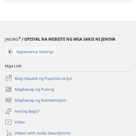
ANG
BANTAYAN
—
EDISYON
PARA
®
JW.ORG
/ OPISYAL NA WEBSITE NG MGA SAKSI NI JEHOVA
SA
PAG-
Appearance Settings
AARAL
Mayo 1,
Mga Link
2000
Mag-request ng Pupunta sa Iyo
Maghanap ng Pulong
(may
bubukas
Maghanap ng Kombensiyon
(may
na
bubukas
bagong
Ano’ng Bago?
na
window)
bagong
Video
window)
Videos with Audio Descriptions