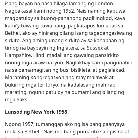
isang bayan na nasa hilaga lamang ng London.
Nagpakasal kami noong 1952. Nais naming kapuwa
magpatuloy sa buong-panahong paglilingkod, kaya
kami’y tuwang-tuwa nang, pagkatapos lumabas sa
Bethel, ako ay hinirang bilang isang tagapangasiwa ng
sirkito. Ang aming unang sirkito ay sa kahabaan ng
timog na baybayin ng Inglatera, sa Sussex at
Hampshire. Hindi madali ang gawaing pansirkito
noong mga araw na iyon. Naglakbay kami pangunahin
na sa pamamagitan ng bus, bisikleta, at paglalakad.
Maraming kongregasyon ang may malawak at
bukiring mga teritoryo, na kadalasang mahirap
marating, ngunit patuloy na dumami ang bilang ng
mga Saksi.
Lunsod ng New York 1958
Noong 1957, tumanggap ako ng isa pang paanyaya
mula sa Bethel: “Nais mo bang pumarito sa opisina at