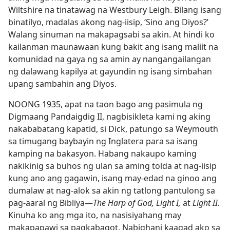
Wiltshire na tinatawag na Westbury Leigh. Bilang isang
binatilyo, madalas akong nag-iisip, ‘Sino ang Diyos?’
Walang sinuman na makapagsabi sa akin. At hindi ko
kailanman maunawaan kung bakit ang isang maliit na
komunidad na gaya ng sa amin ay nangangailangan
ng dalawang kapilya at gayundin ng isang simbahan
upang sambahin ang Diyos.
NOONG 1935, apat na taon bago ang pasimula ng
Digmaang Pandaigdig II, nagbisikleta kami ng aking
nakababatang kapatid, si Dick, patungo sa Weymouth
sa timugang baybayin ng Inglatera para sa isang
kamping na bakasyon. Habang nakaupo kaming
nakikinig sa buhos ng ulan sa aming tolda at nag-iisip
kung ano ang gagawin, isang may-edad na ginoo ang
dumalaw at nag-alok sa akin ng tatlong pantulong sa
pag-aaral ng Bibliya​—
The Harp of God, Light I,
at
Light II.
Kinuha ko ang mga ito, na nasisiyahang may
makapapawi sa pagkabagot. Nabighani kaagad ako sa