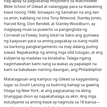
nag-aplay sa pagsasanay misyonero sa Watchtower
Bible School of Gilead at natanggap para sa ikawalong
klase noong 1946. Isinaayos ng Samahan na ang ilan
sa amin, kabilang na sina Tony Attwood, Stanley Jones,
Harold King, Don Rendell, at Stanley Woodburn, ay
maglayag mula sa puwerto sa pangingisda ng
Cornwall sa Fowey. Isang lokal na Saksi ang gumawa
ng kaayusan para sa aming pagsakay sa isang maliit
na barkong pangkargamento na may dalang puting
luwad. Napakasikip ng aming mga silid tulugan, at ang
kubyerta ay madalas na binabaha. Talaga ngang
naginhawahan kami nang sa wakas ay papalapit na
kami sa bababaan naming daungan, ang Philadelphia!
Matatagpuan ang kampus ng Gilead sa kaygandang
lugar sa South Lansing sa bukiring bahagi sa gawing
hilaga ng New York, at ang pagsasanay na aking
tinanggap doon ay napakahalaga sa akin. Ang mga
estudyante sa aming klase ay nagmula sa 18 bansa​—