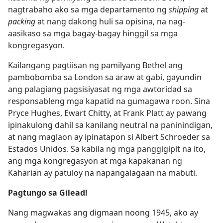
nagtrabaho ako sa mga departamento ng
shipping
at
packing
at nang dakong huli sa opisina, na nag-
aasikaso sa mga bagay-bagay hinggil sa mga
kongregasyon.
Kailangang pagtiisan ng pamilyang Bethel ang
pambobomba sa London sa araw at gabi, gayundin
ang palagiang pagsisiyasat ng mga awtoridad sa
responsableng mga kapatid na gumagawa roon. Sina
Pryce Hughes, Ewart Chitty, at Frank Platt ay pawang
ipinakulong dahil sa kanilang neutral na paninindigan,
at nang maglaon ay ipinatapon si Albert Schroeder sa
Estados Unidos. Sa kabila ng mga panggigipit na ito,
ang mga kongregasyon at mga kapakanan ng
Kaharian ay patuloy na napangalagaan na mabuti.
Pagtungo sa Gilead!
Nang magwakas ang digmaan noong 1945, ako ay