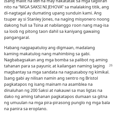
Isang maliit na
van
na may nakatatak sa mga tagiliran
nito na “MGA SAKSI NI JEHOVA” sa malalaking titik, ang
di-nagtagal ay dumating upang sunduin kami. Ang
tsuper ay si Stanley Jones, na naging misyonero noong
dakong huli sa Tsina at nabilanggo roon nang mag-isa
sa loob ng pitong taon dahil sa kaniyang gawaing
pangangaral.
Habang nagpapatuloy ang digmaan, madalang
kaming makatulog nang mahimbing sa gabi.
Nagbabagsakan ang mga bomba sa palibot ng aming
tahanan para sa payunir, at kailangan naming laging
magbantay sa mga sandata na nagsasaboy ng kimikal.
Isang gabi ay nilisan namin ang sentro ng Bristol
pagkatapos ng isang mainam na asamblea na
dinaluhan ng 200 Saksi at nakauwi sa mas ligtas na
dako ng aming tahanan pagkatapos dumaan sa gitna
ng umuulan na mga pira-pirasong punglo ng mga bala
na panira sa eroplano.