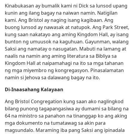
Kinabukasan ay bumalik kami ni Dick sa lunsod upang
kunin ang ilang bagay na naiwan namin. Natigilan
kami. Ang Bristol ay naging isang kagibaan. Ang
buong lunsod ay nawasak at natupok. Ang Park Street,
kung saan nakatayo ang aming Kingdom Hall, ay isang
bunton ng umuusok na kaguhuan. Gayunman, walang
Saksi ang namatay o nasugatan. Mabuti na lamang at
naalis na namin ang aming literatura sa Bibliya sa
Kingdom Hall at naipamahagi na ito sa mga tahanan
ng mga miyembro ng kongregasyon. Pinasalamatan
namin si Jehova sa dalawang bagay na ito.
Di-Inaasahang Kalayaan
Ang Bristol Congregation kung saan ako naglingkod
bilang punong tagapangasiwa ay dumami sa bilang na
64 na ministro sa panahon na tinanggap ko ang aking
mga dokumento na tumatawag sa akin para
magsundalo. Maraming iba pang Saksi ang ipinadala