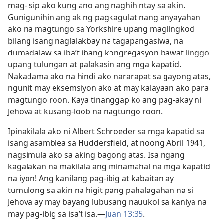
mag-isip ako kung ano ang naghihintay sa akin.
Gunigunihin ang aking pagkagulat nang anyayahan
ako na magtungo sa Yorkshire upang maglingkod
bilang isang naglalakbay na tagapangasiwa, na
dumadalaw sa iba’t ibang kongregasyon bawat linggo
upang tulungan at palakasin ang mga kapatid.
Nakadama ako na hindi ako nararapat sa gayong atas,
ngunit may eksemsiyon ako at may kalayaan ako para
magtungo roon. Kaya tinanggap ko ang pag-akay ni
Jehova at kusang-loob na nagtungo roon.
Ipinakilala ako ni Albert Schroeder sa mga kapatid sa
isang asamblea sa Huddersfield, at noong Abril 1941,
nagsimula ako sa aking bagong atas. Isa ngang
kagalakan na makilala ang minamahal na mga kapatid
na iyon! Ang kanilang pag-ibig at kabaitan ay
tumulong sa akin na higit pang pahalagahan na si
Jehova ay may bayang lubusang nauukol sa kaniya na
may pag-ibig sa isa’t isa.​—
Juan 13:35
.