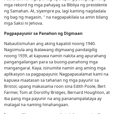
mga rekord ng mga pahayag sa Bibliya ng presidente
ng Samahan. At, siyempre pa, lagi kaming nagdadala
ng bag ng magasin,
na nagpapakilala sa amin bilang
*
mga Saksi ni Jehova.
Pagpapayunir sa Panahon ng Digmaan
Nabautismuhan ang aking kapatid noong 1940.
Nagsimula ang ikalawang digmaang pandaigdig
noong 1939, at kapuwa namin nakita ang apurahang
pangangailangan para sa buong-panahong mga
mangangaral. Kaya, isinumite namin ang aming mga
aplikasyon sa pagpapayunir. Nagpapasalamat kami na
kapuwa maatasan sa tahanan ng mga payunir sa
Bristol, upang makasama roon sina Edith Poole, Bert
Farmer, Tom at Dorothy Bridges, Bernard Houghton, at
iba pang mga payunir na ang pananampalataya ay
matagal na naming hinahangaan.