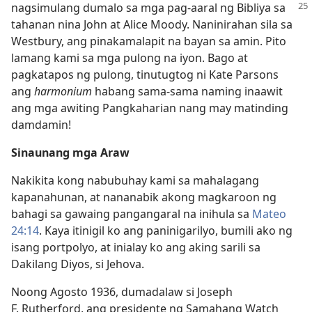
nagsimulang dumalo sa mga pag-aaral ng Bibliya
sa
tahanan nina John at Alice Moody. Naninirahan sila sa
Westbury, ang pinakamalapit na bayan sa amin. Pito
lamang kami sa mga pulong na iyon. Bago at
pagkatapos ng pulong, tinutugtog ni Kate Parsons
ang
harmonium
habang sama-sama naming inaawit
ang mga awiting Pangkaharian nang may matinding
damdamin!
Sinaunang mga Araw
Nakikita kong nabubuhay kami sa mahalagang
kapanahunan, at nananabik akong magkaroon ng
bahagi sa gawaing pangangaral na inihula sa
Mateo
24:14
. Kaya itinigil ko ang paninigarilyo, bumili ako ng
isang portpolyo, at inialay ko ang aking sarili sa
Dakilang Diyos, si Jehova.
Noong Agosto 1936, dumadalaw si Joseph
F. Rutherford, ang presidente ng Samahang Watch