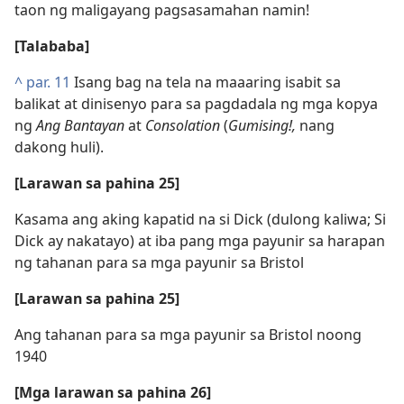
taon ng maligayang pagsasamahan namin!
[Talababa]
^
par. 11
Isang bag na tela na maaaring isabit sa
balikat at dinisenyo para sa pagdadala ng mga kopya
ng
Ang Bantayan
at
Consolation
(
Gumising!,
nang
dakong huli).
[Larawan sa pahina 25]
Kasama ang aking kapatid na si Dick (dulong kaliwa; Si
Dick ay nakatayo) at iba pang mga payunir sa harapan
ng tahanan para sa mga payunir sa Bristol
[Larawan sa pahina 25]
Ang tahanan para sa mga payunir sa Bristol noong
1940
[Mga larawan sa pahina 26]