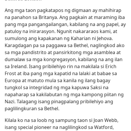
Ang mga taon pagkatapos ng digmaan ay mahihirap
na panahon sa Britanya. Ang pagkain at maraming iba
pang mga pangangailangan, kabilang na ang papel, ay
patuloy na inirarasyon. Ngunit nakararaos kami, at
sumulong ang kapakanan ng Kaharian ni Jehova.
Karagdagan pa sa paggawa sa Bethel, naglingkod ako
sa mga pandistrito at pansirkitong mga asamblea at
dumalaw sa mga kongregasyon, kabilang na ang ilan
sa Ireland. Isang pribilehiyo rin na makilala si Erich
Frost at iba pang mga kapatid na lalaki at babae sa
Europa at matuto mula sa kanila ng ilang bagay
tungkol sa integridad ng mga kapuwa Saksi na
napaharap sa kakilabutan ng mga kampong piitan ng
Nazi. Talagang isang pinagpalang pribilehiyo ang
paglilingkuran sa Bethel.
Kilala ko na sa loob ng sampung taon si Joan Webb,
isang special pioneer na naglilingkod sa Watford,