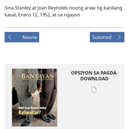
Sina Stanley at Joan Reynolds noong araw ng kanilang
kasal, Enero 12, 1952, at sa ngayon
Nauna
Susunod
OPSIYON SA PAGDA-
DOWNLOAD
Opsiyon
sa
pagda-
download
ng
publikasyon