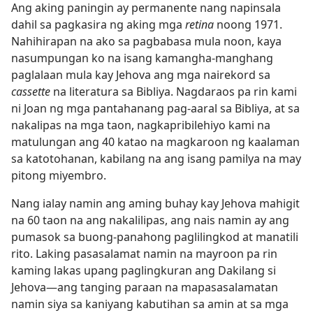
Ang aking paningin ay permanente nang napinsala
dahil sa pagkasira ng aking mga
retina
noong 1971.
Nahihirapan na ako sa pagbabasa mula noon, kaya
nasumpungan ko na isang kamangha-manghang
paglalaan mula kay Jehova ang mga nairekord sa
cassette
na literatura sa Bibliya. Nagdaraos pa rin kami
ni Joan ng mga pantahanang pag-aaral sa Bibliya, at sa
nakalipas na mga taon, nagkapribilehiyo kami na
matulungan ang 40 katao na magkaroon ng kaalaman
sa katotohanan, kabilang na ang isang pamilya na may
pitong miyembro.
Nang ialay namin ang aming buhay kay Jehova mahigit
na 60 taon na ang nakalilipas, ang nais namin ay ang
pumasok sa buong-panahong paglilingkod at manatili
rito. Laking pasasalamat namin na mayroon pa rin
kaming lakas upang paglingkuran ang Dakilang si
Jehova​—ang tanging paraan na mapasasalamatan
namin siya sa kaniyang kabutihan sa amin at sa mga