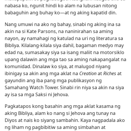
nabasa ko, ngunit hindi ko alam na lubusan nitong
babaguhin ang buhay ko​—at ng aking kapatid din.
Nang umuwi na ako ng bahay, sinabi ng aking ina sa
akin na si Kate Parsons, na naninirahan sa aming
nayon, ay namahagi ng katulad na uri ng literatura sa
Bibliya. Kilalang-kilala siya dahil, bagaman medyo may
edad na, sumasakay siya sa isang maliit na motorsiklo
upang dalawin ang mga tao sa aming nakapangalat na
komunidad. Dinalaw ko siya, at malugod niyang
ibinigay sa akin ang mga aklat na
Creation
at
Riches
at
gayundin ang iba pang mga publikasyon ng
Samahang Watch Tower. Sinabi rin niya sa akin na siya
ay isa sa mga Saksi ni Jehova.
Pagkatapos kong basahin ang mga aklat kasama ng
aking Bibliya, alam ko nang si Jehova ang tunay na
Diyos at nais ko siyang sambahin. Kaya nagpadala ako
ng liham ng pagbibitiw sa aming simbahan at