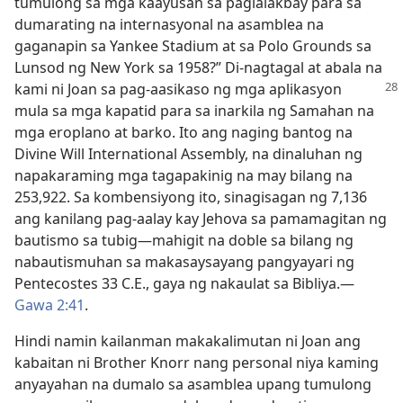
tumulong sa mga kaayusan sa paglalakbay para sa
dumarating na internasyonal na asamblea na
gaganapin sa Yankee Stadium at sa Polo Grounds sa
Lunsod ng New York sa 1958?” Di-nagtagal at abala na
kami
ni Joan sa pag-aasikaso ng mga aplikasyon
mula sa mga kapatid para sa inarkila ng Samahan na
mga eroplano at barko. Ito ang naging bantog na
Divine Will International Assembly, na dinaluhan ng
napakaraming mga tagapakinig na may bilang na
253,922. Sa kombensiyong ito, sinagisagan ng 7,136
ang kanilang pag-aalay kay Jehova sa pamamagitan ng
bautismo sa tubig​—mahigit na doble sa bilang ng
nabautismuhan sa makasaysayang pangyayari ng
Pentecostes 33 C.E., gaya ng nakaulat sa Bibliya.​—
Gawa 2:41
.
Hindi namin kailanman makakalimutan ni Joan ang
kabaitan ni Brother Knorr nang personal niya kaming
anyayahan na dumalo sa asamblea upang tumulong