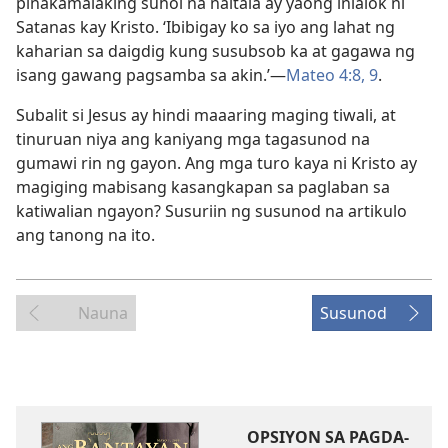
pinakamalaking suhol na naitala ay yaong inialok ni
Satanas kay Kristo. ‘Ibibigay ko sa iyo ang lahat ng
kaharian sa daigdig kung susubsob ka at gagawa ng
isang gawang pagsamba sa akin.’​—
Mateo 4:8, 9
.
Subalit si Jesus ay hindi maaaring maging tiwali, at
tinuruan niya ang kaniyang mga tagasunod na
gumawi rin ng gayon. Ang mga turo kaya ni Kristo ay
magiging mabisang kasangkapan sa paglaban sa
katiwalian ngayon? Susuriin ng susunod na artikulo
ang tanong na ito.
Nauna
Susunod
OPSIYON SA PAGDA-