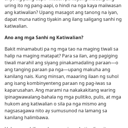
uring ito ng pang-aapi, o hindi na nga kaya maiiwasan
ang katiwalian? Upang masagot ang tanong na iyan,
dapat muna nating tiyakin ang ilang saligang sanhi ng
katiwalian.
Ano ang mga Sanhi ng Katiwalian?
Bakit minamabuti pa ng mga tao na maging tiwali sa
halip na maging matapat? Para sa ilan, ang pagiging
tiwali marahil ang siyang pinakamadaling paraan​—o
ang tanging paraan pa nga​—upang makuha ang
kanilang nais. Kung minsan, maaaring ilaan ng suhol
ang isang kombinyenteng paraan ng pag-iwas sa
kaparusahan. Ang marami na nakakakitang waring
ipinagwawalang-bahala ng mga pulitiko, pulis, at mga
hukom ang katiwalian o sila pa nga mismo ang
nagsasagawa nito ay sumusunod na lamang sa
kanilang halimbawa.