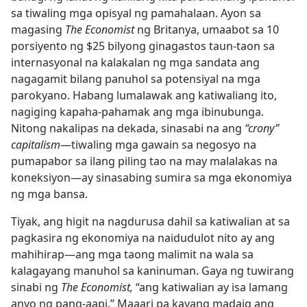
sa tiwaling mga opisyal ng pamahalaan. Ayon sa
magasing
The Economist
ng Britanya, umaabot sa 10
porsiyento ng $25 bilyong ginagastos taun-taon sa
internasyonal na kalakalan ng mga sandata ang
nagagamit bilang panuhol sa potensiyal na mga
parokyano. Habang lumalawak ang katiwaliang ito,
nagiging kapaha-pahamak ang mga ibinubunga.
Nitong nakalipas na dekada, sinasabi na ang
“crony”
capitalism​
—tiwaling mga gawain sa negosyo na
pumapabor sa ilang piling tao na may malalakas na
koneksiyon​—ay sinasabing sumira sa mga ekonomiya
ng mga bansa.
Tiyak, ang higit na nagdurusa dahil sa katiwalian at sa
pagkasira ng ekonomiya na naidudulot nito ay ang
mahihirap​—ang mga taong malimit na wala sa
kalagayang manuhol sa kaninuman. Gaya ng tuwirang
sinabi ng
The Economist,
“ang katiwalian ay isa lamang
anyo ng pang-aapi.” Maaari pa kayang madaig ang