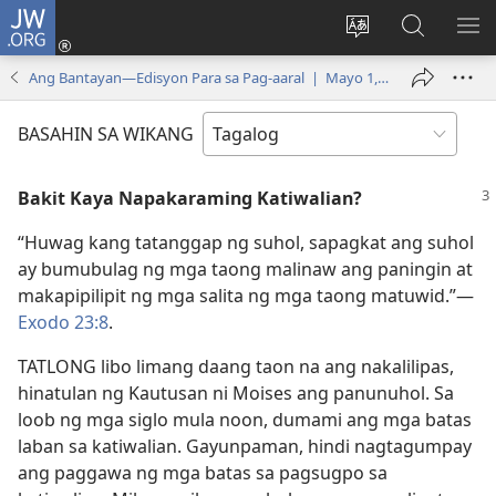
JW.ORG
Mag-
log
Baguhin
Maghana
IPA
In
ang
sa
AN
Ang Bantayan—Edisyon Para sa Pag-aaral | Mayo 1, 2000
(may
wika
JW.ORG
ME
bubukas
ng
BASAHIN SA WIKANG
na
site
bagong
Bakit Kaya Napakaraming Katiwalian?
window)
“Huwag kang tatanggap ng suhol, sapagkat ang suhol
ay bumubulag ng mga taong malinaw ang paningin at
makapipilipit ng mga salita ng mga taong matuwid.”​—
Exodo 23:8
.
TATLONG libo limang daang taon na ang nakalilipas,
hinatulan ng Kautusan ni Moises ang panunuhol. Sa
loob ng mga siglo mula noon, dumami ang mga batas
laban sa katiwalian. Gayunpaman, hindi nagtagumpay
ang paggawa ng mga batas sa pagsugpo sa