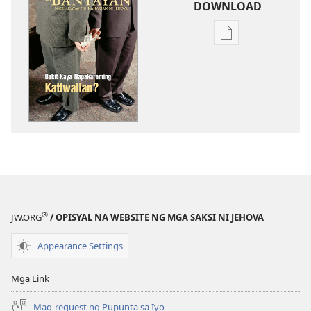
DOWNLOAD
Opsiyon
sa
pagda-
download
ng
publikasyon
ANG
BANTAYAN
—
EDISYON
PARA
®
JW.ORG
/ OPISYAL NA WEBSITE NG MGA SAKSI NI JEHOVA
SA
PAG-
Appearance Settings
AARAL
Mayo 1,
Mga Link
2000
Mag-request ng Pupunta sa Iyo