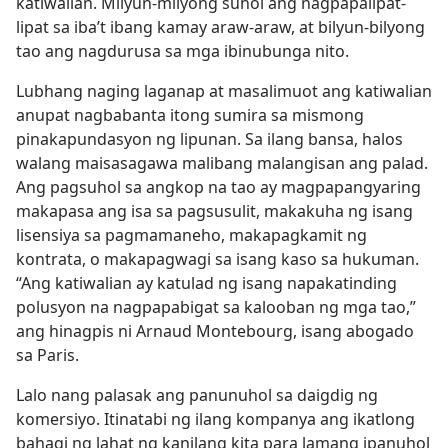
katiwalian. Milyun-milyong suhol ang nagpapalipat-
lipat sa iba’t ibang kamay araw-araw, at bilyun-bilyong
tao ang nagdurusa sa mga ibinubunga nito.
Lubhang naging laganap at masalimuot ang katiwalian
anupat nagbabanta itong sumira sa mismong
pinakapundasyon ng lipunan. Sa ilang bansa, halos
walang maisasagawa malibang malangisan ang palad.
Ang pagsuhol sa angkop na tao ay magpapangyaring
makapasa ang isa sa pagsusulit, makakuha ng isang
lisensiya sa pagmamaneho, makapagkamit ng
kontrata, o makapagwagi sa isang kaso sa hukuman.
“Ang katiwalian ay katulad ng isang napakatinding
polusyon na nagpapabigat sa kalooban ng mga tao,”
ang hinagpis ni Arnaud Montebourg, isang abogado
sa Paris.
Lalo nang palasak ang panunuhol sa daigdig ng
komersiyo. Itinatabi ng ilang kompanya ang ikatlong
bahagi ng lahat ng kanilang kita para lamang ipanuhol