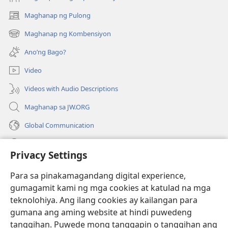
Maghanap ng Pulong
(may
bubukas
Maghanap ng Kombensiyon
(may
na
bubukas
bagong
Ano’ng Bago?
na
window)
bagong
Video
window)
Videos with Audio Descriptions
Maghanap sa JW.ORG
Global Communication
Help
Privacy Settings
Donasyon
(may
Para sa pinakamagandang digital experience,
bubukas
gumagamit kami ng mga cookies at katulad na mga
na
Watchtower ONLINE LIBRARY™
teknolohiya. Ang ilang cookies ay kailangan para
(may
bagong
gumana ang aming website at hindi puwedeng
bubukas
window)
®
JW Hub
na
tanggihan. Puwede mong tanggapin o tanggihan ang
(may