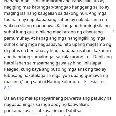
Habang mabilis na dumarami ang katiwalian, ito ay
nagiging mas katanggap-tanggap hanggang sa ito ay
maging isa nang kaugalian sa dakong huli. Ang mga
tao na may napakababang sahod ay nakadarama na
wala na silang magagawa. Kailangang humingi sila ng
suhol kung gusto nilang
magkaroon ng disenteng
pamumuhay. At kapag ang mga nangingikil ng mga
suhol o ang mga nagbabayad nito upang magtamo ng
di-patas na bentaha ay hindi napaparusahan, kakaunti
ang handang sumalungat sa kalakarang ito. “Dahil ang
hatol laban sa masamang gawa ay hindi inilalapat
kaagad, kung kaya ang puso ng mga anak ng tao ay
lubusang nakatalaga sa mga iyon upang gumawa ng
masama,” ang sabi ni Haring Solomon.​—
Eclesiastes
8:11
.
Dalawang makapangyarihang puwersa ang patuloy na
nagpapaningas sa mga apoy ng katiwalian:
pagkamakasarili at kasakiman. Dahil sa