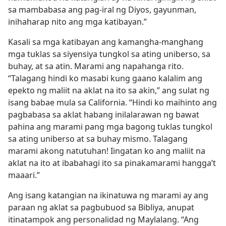
sa mambabasa ang pag-iral ng Diyos, gayunman,
inihaharap nito ang mga katibayan.”
Kasali sa mga katibayan ang kamangha-manghang
mga tuklas sa siyensiya tungkol sa ating uniberso, sa
buhay, at sa atin. Marami ang napahanga rito.
“Talagang hindi ko masabi kung gaano kalalim ang
epekto ng maliit na aklat na ito sa akin,” ang sulat ng
isang babae mula sa California. “Hindi ko maihinto ang
pagbabasa sa aklat habang inilalarawan ng bawat
pahina ang marami pang mga bagong tuklas tungkol
sa ating uniberso at sa buhay mismo. Talagang
marami akong natutuhan! Iingatan ko ang maliit na
aklat na ito at ibabahagi ito sa pinakamarami hangga’t
maaari.”
Ang isang katangian na ikinatuwa ng marami ay ang
paraan ng aklat sa pagbubuod sa Bibliya, anupat
itinatampok ang personalidad ng Maylalang. “Ang