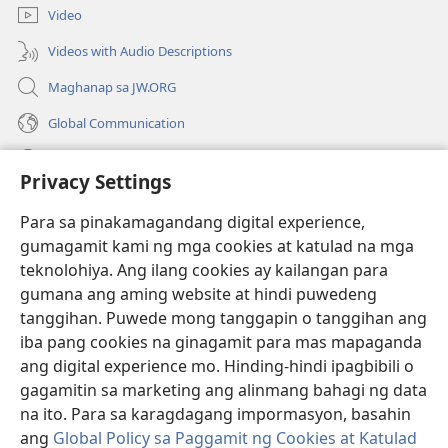
bagong
Video
window)
Videos with Audio Descriptions
Maghanap sa JW.ORG
Global Communication
Help
Privacy Settings
Donasyon
(may
Para sa pinakamagandang digital experience,
bubukas
gumagamit kami ng mga cookies at katulad na mga
na
Watchtower ONLINE LIBRARY™
teknolohiya. Ang ilang cookies ay kailangan para
(may
bagong
gumana ang aming website at hindi puwedeng
bubukas
window)
®
JW Hub
na
tanggihan. Puwede mong tanggapin o tanggihan ang
(may
bagong
bubukas
iba pang cookies na ginagamit para mas mapaganda
window)
®
JW Library
na
ang digital experience mo. Hinding-hindi ipagbibili o
bagong
gagamitin sa marketing ang alinmang bahagi ng data
window)
®
Watchtower Library
na ito. Para sa karagdagang impormasyon, basahin
ang
Global Policy sa Paggamit ng Cookies at Katulad