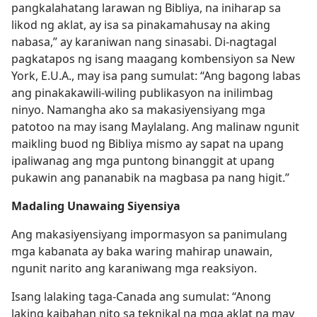
pangkalahatang larawan ng Bibliya, na iniharap sa
likod ng aklat, ay isa sa pinakamahusay na aking
nabasa,” ay karaniwan nang sinasabi. Di-nagtagal
pagkatapos ng isang maagang kombensiyon sa New
York, E.U.A., may isa pang sumulat: “Ang bagong labas
ang pinakakawili-wiling publikasyon na inilimbag
ninyo. Namangha ako sa makasiyensiyang mga
patotoo na may isang Maylalang. Ang malinaw ngunit
maikling buod ng Bibliya mismo ay sapat na upang
ipaliwanag ang mga puntong binanggit at upang
pukawin ang pananabik na magbasa pa nang higit.”
Madaling Unawaing Siyensiya
Ang makasiyensiyang impormasyon sa panimulang
mga kabanata ay baka waring mahirap unawain,
ngunit narito ang karaniwang mga reaksiyon.
Isang lalaking taga-Canada ang sumulat: “Anong
laking kaibahan nito sa teknikal na mga aklat na may