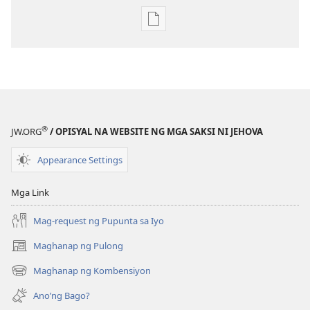
Opsiyon
sa
pagda-
download
ng
publikasyon
ANG
®
JW.ORG
/ OPISYAL NA WEBSITE NG MGA SAKSI NI JEHOVA
BANTAYAN
—
Appearance Settings
EDISYON
PARA
Mga Link
SA
Mag-request ng Pupunta sa Iyo
PAG-
AARAL
Maghanap ng Pulong
(may
Hunyo 15,
bubukas
Maghanap ng Kombensiyon
1999
(may
na
bubukas
bagong
Ano’ng Bago?
na
window)