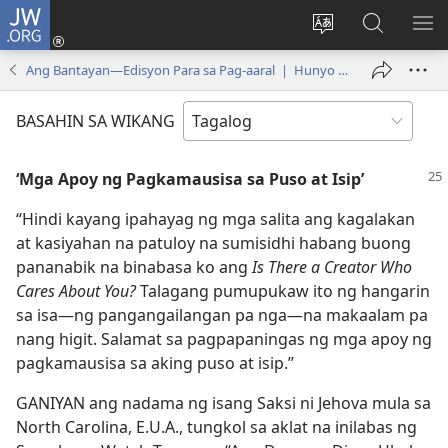
JW.ORG
Mag-
log
Baguhin
Maghana
IPA
In
ang
sa
AN
Ang Bantayan—Edisyon Para sa Pag-aaral | Hunyo 15, 1999
(may
wika
JW.ORG
ME
bubukas
ng
BASAHIN SA WIKANG
na
site
bagong
‘Mga Apoy ng Pagkamausisa sa Puso at Isip’
window)
“Hindi kayang ipahayag ng mga salita ang kagalakan
at kasiyahan na patuloy na sumisidhi habang buong
pananabik na binabasa ko ang
Is There a Creator Who
Cares About You?
Talagang pumupukaw ito ng hangarin
sa isa​—ng pangangailangan pa nga​—na makaalam pa
nang higit. Salamat sa pagpapaningas ng mga apoy ng
pagkamausisa sa aking puso at isip.”
GANIYAN ang nadama ng isang Saksi ni Jehova mula sa
North Carolina, E.U.A., tungkol sa aklat na inilabas ng