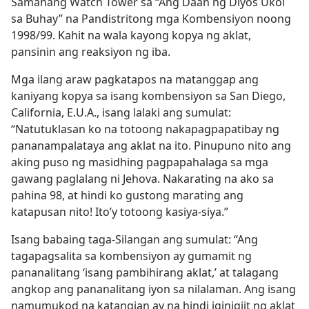
Samahang Watch Tower sa “Ang Daan ng Diyos Ukol
sa Buhay” na Pandistritong mga Kombensiyon noong
1998/99. Kahit na wala kayong kopya ng aklat,
pansinin ang reaksiyon ng iba.
Mga ilang araw pagkatapos na matanggap ang
kaniyang kopya sa isang kombensiyon sa San Diego,
California, E.U.A., isang lalaki ang sumulat:
“Natutuklasan ko na totoong nakapagpapatibay ng
pananampalataya ang aklat na ito. Pinupuno nito ang
aking puso ng masidhing pagpapahalaga sa mga
gawang paglalang ni Jehova. Nakarating na ako sa
pahina 98, at hindi ko gustong marating ang
katapusan nito! Ito’y totoong kasiya-siya.”
Isang babaing taga-Silangan ang sumulat: “Ang
tagapagsalita sa kombensiyon ay gumamit ng
pananalitang ‘isang pambihirang aklat,’ at talagang
angkop ang pananalitang iyon sa nilalaman. Ang isang
namumukod na katangian ay na hindi iginigiit ng aklat