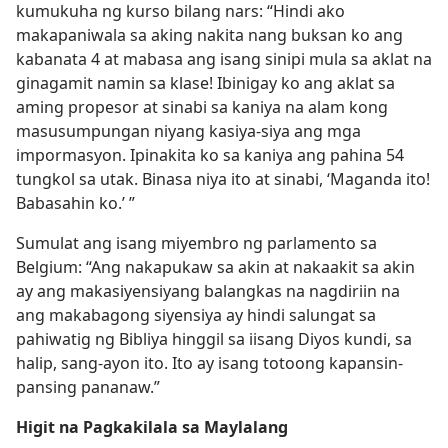
kumukuha ng kurso bilang nars: “Hindi ako
makapaniwala sa aking nakita nang buksan ko ang
kabanata 4 at mabasa ang isang sinipi mula sa aklat na
ginagamit namin sa klase! Ibinigay ko ang aklat sa
aming propesor at sinabi sa kaniya na alam kong
masusumpungan niyang kasiya-siya ang mga
impormasyon. Ipinakita ko sa kaniya ang pahina 54
tungkol sa utak. Binasa niya ito at sinabi, ‘Maganda ito!
Babasahin ko.’ ”
Sumulat ang isang miyembro ng parlamento sa
Belgium: “Ang nakapukaw sa akin at nakaakit sa akin
ay ang makasiyensiyang balangkas na nagdiriin na
ang makabagong siyensiya ay hindi salungat sa
pahiwatig ng Bibliya hinggil sa iisang Diyos kundi, sa
halip, sang-ayon ito. Ito ay isang totoong kapansin-
pansing pananaw.”
Higit na Pagkakilala sa Maylalang