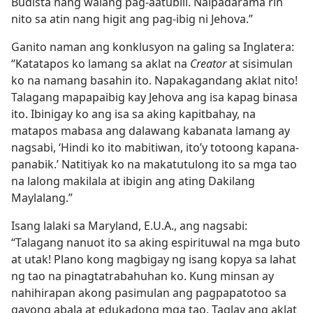
Budista nang walang pag-aatubili. Naipadarama rin
nito sa atin nang higit ang pag-ibig ni Jehova.”
Ganito naman ang konklusyon na galing sa Inglatera:
“Katatapos ko lamang sa aklat na
Creator
at sisimulan
ko na namang basahin ito. Napakagandang aklat nito!
Talagang mapapaibig kay Jehova ang isa kapag binasa
ito. Ibinigay ko ang isa sa aking kapitbahay, na
matapos mabasa ang dalawang kabanata lamang ay
nagsabi, ‘Hindi ko ito mabitiwan, ito’y totoong kapana-
panabik.’ Natitiyak ko na makatutulong ito sa mga tao
na lalong makilala at ibigin ang ating Dakilang
Maylalang.”
Isang lalaki sa Maryland, E.U.A., ang nagsabi:
“Talagang nanuot ito sa aking espirituwal na mga buto
at utak! Plano kong magbigay ng isang kopya sa lahat
ng tao na pinagtatrabahuhan ko. Kung minsan ay
nahihirapan akong pasimulan ang pagpapatotoo sa
gayong abala at edukadong mga tao. Taglay ang aklat