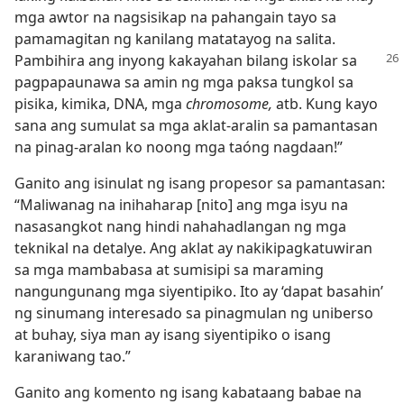
mga awtor na nagsisikap na pahangain tayo sa
pamamagitan ng kanilang matatayog na salita.
Pambihira
ang inyong kakayahan bilang iskolar sa
pagpapaunawa sa amin ng mga paksa tungkol sa
pisika, kimika, DNA, mga
chromosome,
atb. Kung kayo
sana ang sumulat sa mga aklat-aralin sa pamantasan
na pinag-aralan ko noong mga taóng nagdaan!”
Ganito ang isinulat ng isang propesor sa pamantasan:
“Maliwanag na inihaharap [nito] ang mga isyu na
nasasangkot nang hindi nahahadlangan ng mga
teknikal na detalye. Ang aklat ay nakikipagkatuwiran
sa mga mambabasa at sumisipi sa maraming
nangungunang mga siyentipiko. Ito ay ‘dapat basahin’
ng sinumang interesado sa pinagmulan ng uniberso
at buhay, siya man ay isang siyentipiko o isang
karaniwang tao.”
Ganito ang komento ng isang kabataang babae na