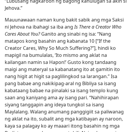
“Lubusang nagkaroon ng bagong kahulugan sa akin si
Jehova.”
Mauunawaan naman kung bakit sabik ang mga Saksi
ni Jehova na ibahagi sa iba ang
Is There a Creator Who
Cares About You?
Ganito ang sinabi ng isa: “Nang
matapos kong basahin ang kabanata 10 [“If the
Creator Cares, Why So Much Suffering?”], hindi ko
mapigil na bumulalas, ‘Ito mismo ang aklat na
kailangan namin sa Hapon!’ Gusto kong tandaang
maigi ang materyal sa kabanatang ito at gamitin ito
nang higit at higit sa paglilingkod sa larangan.” Isa
pang babae ang nakikipag-aral ng Bibliya sa isang
kabataang babae na pinalaki sa isang templo kung
saan ang kaniyang ama ay isang pari. “Nahihirapan
siyang tanggapin ang ideya tungkol sa isang
Maylalang. Walang anumang panggigiit sa paliwanag
ng aklat na ito, subalit ang mga katibayan ay naroon,
kaya sa palagay ko ay maaari itong basahin ng mga