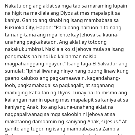
Nakatulong ang aklat sa mga tao sa maraming lupain
na higit na makilala ang Diyos at mas mapalapit sa
kaniya. Ganito ang sinabi ng isang mambabasa sa
Fukuoka City, Hapon: “Para bang naituon nito nang
tamang-tama ang mga lente kay Jehova sa kauna-
unahang pagkakataon. Ang aklat ay totoong
nakakukumbinsi. Nakilala ko si Jehova mula sa isang
pangmalas na hindi ko kailanman naisip
magpahanggang ngayon.” Isang taga-El Salvador ang
sumulat: “Ipinaliliwanag ninyo nang buong linaw kung
gaano kalubos ang pagkamaawain, kagandahang-
loob, pagkamabagal sa pagkagalit, at saganang
maibiging-kabaitan ng Diyos. Tunay na ito mismo ang
kailangan namin upang mas mapalapit sa kaniya at sa
kaniyang Anak. Ito ang kauna-unahang aklat na
nagpapaliwanag sa mga saloobin ni Jehova at sa
makataong damdamin ng kaniyang Anak, si Jesus.” At
ganito ang tugon ng isang mambabasa sa Zambia: