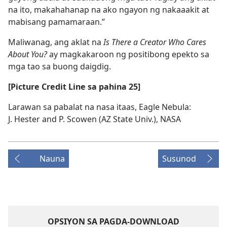
na ito, makahahanap na ako ngayon ng nakaaakit at
mabisang pamamaraan.”
Maliwanag, ang aklat na
Is There a Creator Who Cares
About You?
ay magkakaroon ng positibong epekto sa
mga tao sa buong daigdig.
[Picture Credit Line sa pahina 25]
Larawan sa pabalat na nasa itaas, Eagle Nebula:
J. Hester and P. Scowen (AZ State Univ.), NASA
Nauna
Susunod
OPSIYON SA PAGDA-DOWNLOAD