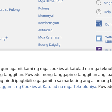
Mga Bethel Tour
window)
Magh
Pulong
ra sa Pulong
Help
Memoryal
Kombensiyon
Don
(may
Aktibidad
bubukas
na
Wat
Mga Karanasan
®
ting
bagong
(may
LIB
Buong Daigdig
window)
bubukas
JW L
na
bagong
a
window)
g Bibliya—Audio
 gumagamit kami ng mga cookies at katulad na mga teknolo
g tanggihan. Puwede mong tanggapin o tanggihan ang iba
g-hindi ipagbibili o gagamitin sa marketing ang alinmang 
Paggamit ng Cookies at Katulad na mga Teknolohiya
. Puwed
e and Tract Society of Pennsylvania.
KASUNDUAN SA PAGGAMIT
|
PRIV