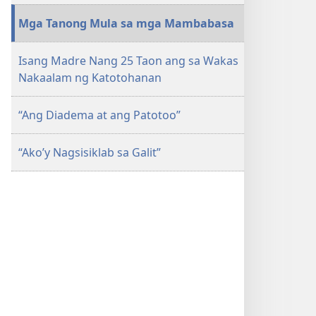
Mga Tanong Mula sa mga Mambabasa
Isang Madre Nang 25 Taon ang sa Wakas
Nakaalam ng Katotohanan
“Ang Diadema at ang Patotoo”
“Ako’y Nagsisiklab sa Galit”