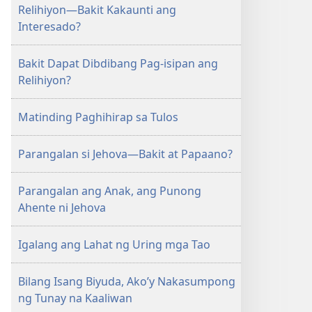
ANG
Relihiyon—Bakit Kakaunti ang
BANTAYAN
Interesado?
—
EDISYON
Bakit Dapat Dibdibang Pag-isipan ang
PARA
Relihiyon?
SA
PAG-
Matinding Paghihirap sa Tulos
AARAL
Pebrero 1,
1991
Parangalan si Jehova—Bakit at Papaano?
Parangalan ang Anak, ang Punong
Ahente ni Jehova
Igalang ang Lahat ng Uring mga Tao
Bilang Isang Biyuda, Ako’y Nakasumpong
ng Tunay na Kaaliwan