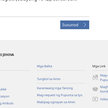
Susunod
NI JEHOVA
Mga Balita
Mga Link
Mag-
Tungkol sa Amin
Pupun
Magh
Karaniwang mga Tanong
uklet
(may
Komb
Mag-request ng Pupunta sa Iyo
bubukas
itasyon
Vide
na
Makipag-ugnayan sa Amin
 Artikulo
bagong