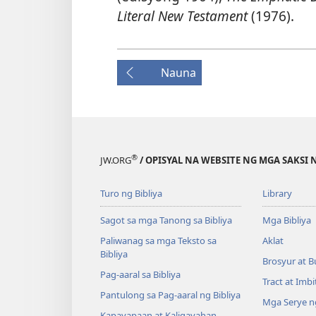
Literal New Testament
(1976).
Nauna
®
JW.ORG
/ OPISYAL NA WEBSITE NG MGA SAKSI 
Turo ng Bibliya
Library
Sagot sa mga Tanong sa Bibliya
Mga Bibliya
Paliwanag sa mga Teksto sa
Aklat
Bibliya
Brosyur at B
Pag-aaral sa Bibliya
Tract at Imb
Pantulong sa Pag-aaral ng Bibliya
Mga Serye ng
Kapayapaan at Kaligayahan