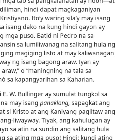
 mga tao sa pangkalahatan ay noon​—at
iliman, hindi dapat magkaganiyan
istiyano. Ito’y waring sila’y may isang
sa isang dako na kung hindi gayon ay
g mga puso. Batid ni Pedro na sa
sin sa lumiliwanag na salitang hula ng
aging magiging listo at may kaliwanagan
way ng isang bagong araw. Iyan ay
 araw,” o “maningning na tala sa
ò sa kapangyarihan sa Kaharian.
E. W. Bullinger ay sumulat tungkol sa
g na may isang
panaklong,
sapagkat ang
at si Kristo at ang Kaniyang paglitaw ang
kang-liwayway. Tiyak, ang kahulugan ay
o sa atin na sundin ang salitang hula
g sa ating mga puso! Hindi; kundi ating