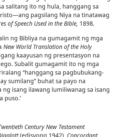
a salitang ito ng hula, hanggang sa
Kristo​—ang pagsilang Niya na tinatawag
res of Speech Used in the Bible,
1898.
lin ng Bibliya na gumagamit ng mga
a
New World Translation of the Holy
ligang kaayusan ng presentasyon na
iego. Subalit gumagamit ito ng mga
riralang “hanggang sa pagbubukang-
 ay sumilang” buhat sa payo na
a ng isang ilawang lumiliwanag sa isang
 puso.’
Twentieth Century New Testament
iaglott
(edisyong 1942),
Concordant