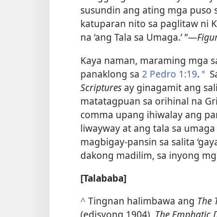
susundin ang ating mga puso s
katuparan nito sa paglitaw ni 
na ‘ang Tala sa Umaga.’ ”​—
Figu
Kaya naman, maraming mga sa
panaklong sa
2 Pedro 1:19
.
S
*
Scriptures
ay ginagamit ang sa
matatagpuan sa orihinal na Gr
comma upang ihiwalay ang pa
liwayway at ang tala sa umaga
magbigay-pansin sa salita ‘gay
dakong madilim, sa inyong mga
[Talababa]
^
Tingnan halimbawa ang
The 
(edisyong 1904),
The Emphatic D