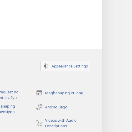
Appearance Settings
request ng
Maghanap ng Pulong
(may
ta sa Iyo
bubukas
anap ng
na
Ano’ng Bago?
ensiyon
bagong
window)
Videos with Audio
o
Descriptions