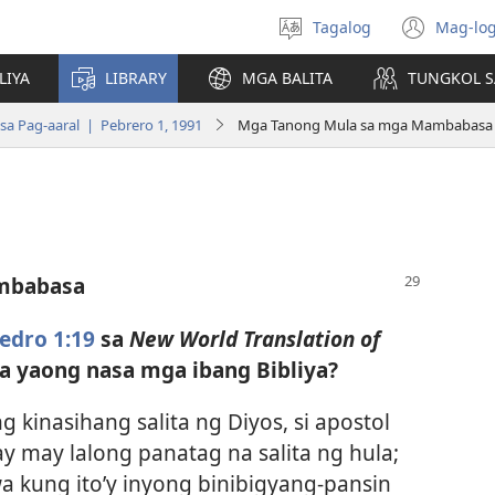
Tagalog
Mag-log
Pumili
(may
ng
bub
LIYA
LIBRARY
MGA BALITA
TUNGKOL S
wika
na
bag
a Pag-aaral | Pebrero 1, 1991
Mga Tanong Mula sa mga Mambabasa
wind
mbabasa
edro 1:19
sa
New World Translation of
a yaong nasa mga ibang Bibliya?
 kinasihang salita ng Diyos, si apostol
y may lalong panatag na salita ng hula;
 kung ito’y inyong binibigyang-pansin