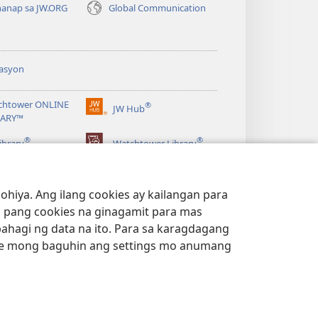
anap sa JW.ORG
Global Communication
asyon
chtower ONLINE
®
JW Hub
(may
RARY™
bubukas
®
®
na
ibrary
Watchtower Library
bagong
window)
hiya. Ang ilang cookies ay kailangan para
 pang cookies na ginagamit para mas
bahagi ng data na ito. Para sa karagdagang
e mong baguhin ang settings mo anumang
ACY POLICY
|
PRIVACY SETTINGS