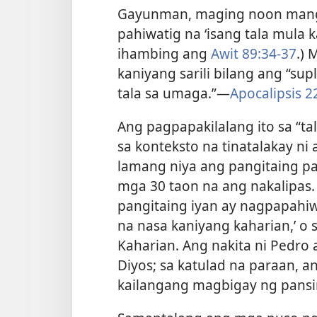
Gayunman, maging noon mang
pahiwatig na ‘isang tala mula 
ihambing ang
Awit 89:34-37
.) 
kaniyang sarili bilang ang “sup
tala sa umaga.”​—
Apocalipsis 2
Ang pagpapakilalang ito sa “ta
sa konteksto na tinatalakay ni
lamang niya ang pangitaing p
mga 30 taon na ang nakalipas. 
pangitaing iyan ay nagpapahiwa
na nasa kaniyang kaharian,’ o s
Kaharian. Ang nakita ni Pedro 
Diyos; sa katulad na paraan, a
kailangang magbigay ng pansin 