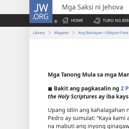
JW.ORG
Mga Saksi ni Jehova
HOME
TURO NG BIB
Library
Magasin
Ang Bantayan—Edisyon Para s
Mga Tanong Mula sa mga Ma
◼
Bakit ang pagkasalin ng
2 P
the Holy Scriptures
ay iba kays
Upang idiin ang kahalagahan ng
Pedro ay sumulat: “Kaya kami a
na mabuti ang inyong ginagawa