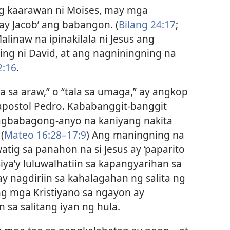
 kaarawan ni Moises, may mga
kay Jacob’ ang babangon. (
Bilang 24:17
;
Malinaw na ipinakilala ni Jesus ang
ling ni David, at ang nagniningning na
2:16
.
la sa araw,” o “tala sa umaga,” ay angkop
 apostol Pedro. Kababanggit-banggit
agbabagong-anyo na kaniyang nakita
(
Mateo 16:28–​17:9
) Ang maningning na
tig sa panahon na si Jesus ay ‘paparito
iya’y luluwalhatiin sa kapangyarihan sa
ay nagdiriin sa kahalagahan ng salita ng
ng mga Kristiyano sa ngayon ay
sa salitang iyan ng hula.