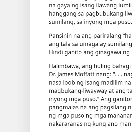
na gaya ng isang ilawang lumi
hanggang sa pagbubukang-liwa
sumilang, sa inyong mga puso.
Pansinin na ang pariralang “
ang tala sa umaga ay sumilan
Hindi ganito ang ginagawa ng 
Halimbawa, ang huling bahagi 
Dr. James Moffatt nang: “. . . 
nasa loob ng isang madilim n
magbukang-liwayway at ang ta
inyong mga puso.” Ang ganito
pangmalas na ang pagsilang n
ng mga puso ng mga mananampa
nakararanas ng kung ano mang