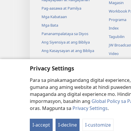
Magasin
Pag-aasawa at Pamilya
Workbook Pa
Mga Kabataan
Programa
Mga Bata
Index
Pananampalataya sa Diyos
Tagubilin
Ang Siyensiya at ang Bibliya
JW Broadcas
Ang Kasaysayan at ang Bibliya
Video
Musika
Privacy Settings
Audio Dram
Pagbabasa n
Para sa pinakamagandang digital experience,
Drama
gumana ang aming website at hindi puweden
mapaganda ang digital experience mo. Hindin
impormasyon, basahin ang
Global Policy sa 
oras. Magpunta sa
Privacy Settings
.
Copyright
© 2026 Watch Tower Bibl
I-accept
I-decline
I-customize