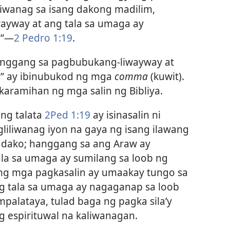
liwanag sa isang dakong madilim,
yway at ang tala sa umaga ay
”​—
2 Pedro 1:19
.
hanggang sa pagbubukang-liwayway at
g” ay ibinubukod ng mga
comma
(kuwit).
karamihan ng mga salin ng Bibliya.
ng talata
2Ped 1:19
ay isinasalin ni
nagliliwanag iyon na gaya ng isang ilawang
a dako; hanggang sa ang Araw ay
la sa umaga ay sumilang sa loob ng
ng mga pagkasalin ay umaakay tungo sa
g tala sa umaga ay nagaganap sa loob
lataya, tulad baga ng pagka sila’y
 espirituwal na kaliwanagan.