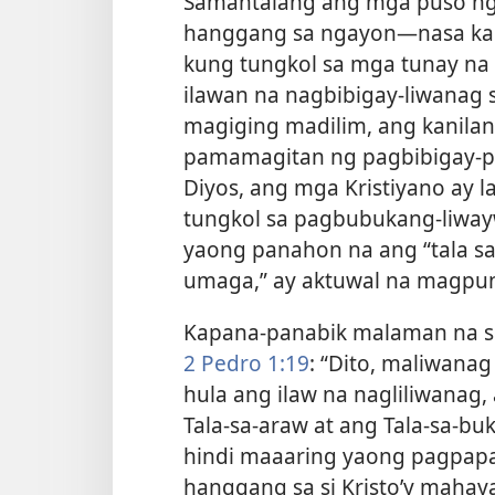
Samantalang ang mga puso ng
hanggang sa ngayon​—nasa kad
kung tungkol sa mga tunay na Kr
ilawan na nagbibigay-liwanag 
magiging madilim, ang kanilan
pamamagitan ng pagbibigay-pan
Diyos, ang mga Kristiyano ay l
tungkol sa pagbubukang-liway
yaong panahon na ang “tala sa
umaga,” ay aktuwal na magpun
Kapana-panabik malaman na si 
2 Pedro 1:19
: “Dito, maliwana
hula ang ilaw na nagliliwanag, 
Tala-sa-araw at ang Tala-sa-bu
hindi maaaring yaong pagpapay
hanggang sa si Kristo’y mahaya