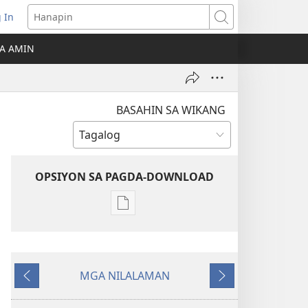
 In
Hanapin
ukas
A AMIN
ong
ow)
BASAHIN SA WIKANG
OPSIYON SA PAGDA-DOWNLOAD
Opsiyon
sa
pagda-
download
MGA NILALAMAN
ng
Nauna
Susunod
publikasyon