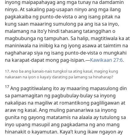
inyong maipapahayag ang mga tunay na damdamin
ninyo. At sakaling pag-usapan ninyo ang mga ilang
pagkakaiba ng punto-de-vista o ang isang pitak na
kung saan maaaring sumulong pa ang isa sa inyo,
malamang na ito’y hindi tahasang tatanggihan o
magbubunga ng tampuhan. Sa halip, magtitiwala ka at
maniniwala na iniibig ka ng iyong asawa at taimtim na
naghaharap siya ng isang punto-de-vista o mungkahi
na karapat-dapat mong pag-isipan.—
Kawikaan 27:6
.
17. Ano ba ang kanais-nais tungkol sa ating kasal, maging kung
nakaraan na iyon o kaya’y darating pa lamang sa hinaharap?
17
Ang pagtitiwalang ito ay maaaring mapasulong din
sa pamamagitan ng pagbubulay-bulay sa inyong
nakalipas na magiliw at romantikong pagliligawan at
araw ng kasal. Ang muling pananariwa sa inyong
gunita ng gayong matatamis na alaala ay tutulong sa
inyo upang masupil ang pagkadama ng ano mang
hinanakit o kayamutan. Kaya’t kung ikaw ngayon ay