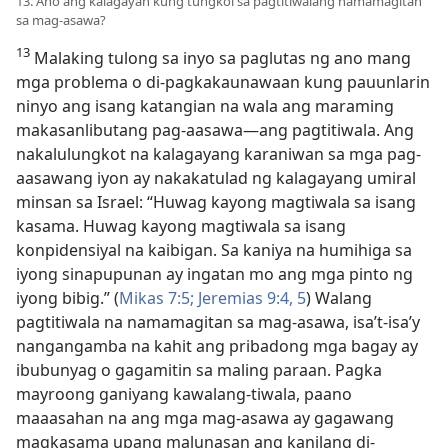
13. Ano ang kalagayan kung tungkol sa pagtitiwalang namamagitan
sa mag-asawa?
13
Malaking tulong sa inyo sa paglutas ng ano mang
mga problema o di-pagkakaunawaan kung pauunlarin
ninyo ang isang katangian na wala ang maraming
makasanlibutang pag-aasawa—ang pagtitiwala. Ang
nakalulungkot na kalagayang karaniwan sa mga pag-
aasawang iyon ay nakakatulad ng kalagayang umiral
minsan sa Israel: “Huwag kayong magtiwala sa isang
kasama. Huwag kayong magtiwala sa isang
konpidensiyal na kaibigan. Sa kaniya na humihiga sa
iyong sinapupunan ay ingatan mo ang mga pinto ng
iyong bibig.” (
Mikas 7:5;
Jeremias 9:4, 5
) Walang
pagtitiwala na namamagitan sa mag-asawa, isa’t-isa’y
nangangamba na kahit ang pribadong mga bagay ay
ibubunyag o gagamitin sa maling paraan. Pagka
mayroong ganiyang kawalang-tiwala, paano
maaasahan na ang mga mag-asawa ay gagawang
magkasama upang malunasan ang kanilang di-