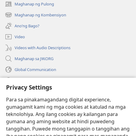
Maghanap ng Pulong
(may
bubukas
Maghanap ng Kombensiyon
(may
na
bubukas
bagong
Ano’ng Bago?
na
window)
bagong
Video
window)
Videos with Audio Descriptions
Maghanap sa JW.ORG
Global Communication
Help
Privacy Settings
Donasyon
(may
Para sa pinakamagandang digital experience,
bubukas
gumagamit kami ng mga cookies at katulad na mga
na
Watchtower ONLINE LIBRARY™
teknolohiya. Ang ilang cookies ay kailangan para
(may
bagong
gumana ang aming website at hindi puwedeng
bubukas
window)
®
JW Hub
na
tanggihan. Puwede mong tanggapin o tanggihan ang
(may
bagong
bubukas