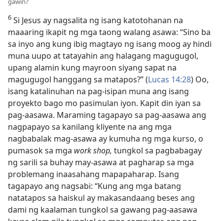
gawin?
6
Si Jesus ay nagsalita ng isang katotohanan na
maaaring ikapit ng mga taong walang asawa: “Sino ba
sa inyo ang kung ibig magtayo ng isang moog ay hindi
muna uupo at tatayahin ang halagang magugugol,
upang alamin kung mayroon siyang sapat na
magugugol hanggang sa matapos?” (
Lucas 14:28
) Oo,
isang katalinuhan na pag-isipan muna ang isang
proyekto bago mo pasimulan iyon. Kapit din iyan sa
pag-aasawa. Maraming tagapayo sa pag-aasawa ang
nagpapayo sa kanilang kliyente na ang mga
nagbabalak mag-asawa ay kumuha ng mga kurso, o
pumasok sa mga
work shop,
tungkol sa pagbabagay
ng sarili sa buhay may-asawa at pagharap sa mga
problemang inaasahang mapapaharap. Isang
tagapayo ang nagsabi: “Kung ang mga batang
natatapos sa haiskul ay makasandaang beses ang
dami ng kaalaman tungkol sa gawang pag-aasawa