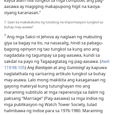
kaysa alam nila tungkol sa mga computer, ang pag-
aasawa ay magiging makapupong higit na kasiya-
siyang karanasan.”
7. Saan ka makakakuha ng tutulong na impormasyon tungkol sa
buhay may-asawa?
7
Ang mga Saksi ni Jehova ay naglaan ng mabuting
giya sa bagay na ito, na nasasalig, hindi sa pabagu-
bagong opinyon ng tao tungkol sa kung ano ang
nagdadala ng tagumpay sa pag-aasawa, kundi sa
sakdal na payo ng Tagapagtatag ng pag-aasawa. (
Awit
119:98-105
)
Ang Bantayan
at ang
Gumising!
ay kapuwa
naglalathala ng sarisaring artikulo tungkol sa buhay
may-asawa. Lalo mong makikita ang kasaganaan ng
gayong materyal kung tutunghayan mo ang
maraming subtitulo at mga reperensiya sa ilalim ng
paksang “Marriage” (Pag-aasawa) sa mga indise ng
mga publikasyon ng Watch Tower Society, tulad
halimbawa ng indise para sa 1976-1980. Maraming