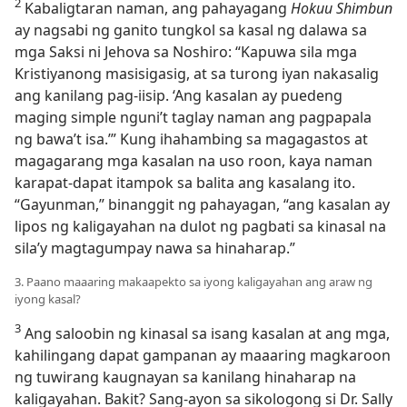
2
Kabaligtaran naman, ang pahayagang
Hokuu Shimbun
ay nagsabi ng ganito tungkol sa kasal ng dalawa sa
mga Saksi ni Jehova sa Noshiro: “Kapuwa sila mga
Kristiyanong masisigasig, at sa turong iyan nakasalig
ang kanilang pag-iisip. ‘Ang kasalan ay puedeng
maging simple nguni’t taglay naman ang pagpapala
ng bawa’t isa.’” Kung ihahambing sa magagastos at
magagarang mga kasalan na uso roon, kaya naman
karapat-dapat itampok sa balita ang kasalang ito.
“Gayunman,” binanggit ng pahayagan, “ang kasalan ay
lipos ng kaligayahan na dulot ng pagbati sa kinasal na
sila’y magtagumpay nawa sa hinaharap.”
3. Paano maaaring makaapekto sa iyong kaligayahan ang araw ng
iyong kasal?
3
Ang saloobin ng kinasal sa isang kasalan at ang mga,
kahilingang dapat gampanan ay maaaring magkaroon
ng tuwirang kaugnayan sa kanilang hinaharap na
kaligayahan. Bakit? Sang-ayon sa sikologong si Dr. Sally