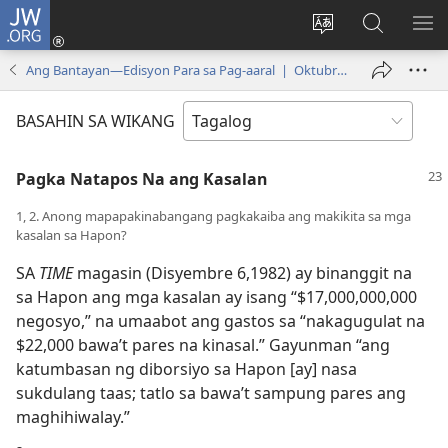
JW.ORG
Mag-
log
Baguhin
Maghana
IPA
In
ang
sa
AN
Ang Bantayan—Edisyon Para sa Pag-aaral | Oktubre 15, 1984
(may
wika
JW.ORG
ME
bubukas
ng
BASAHIN SA WIKANG
na
site
bagong
Pagka Natapos Na ang Kasalan
window)
1, 2. Anong mapapakinabangang pagkakaiba ang makikita sa mga
kasalan sa Hapon?
SA
TIME
magasin (Disyembre 6,1982) ay binanggit na
sa Hapon ang mga kasalan ay isang “$17,000,000,000
negosyo,” na umaabot ang gastos sa “nakagugulat na
$22,000 bawa’t pares na kinasal.” Gayunman “ang
katumbasan ng diborsiyo sa Hapon [ay] nasa
sukdulang taas; tatlo sa bawa’t sampung pares ang
maghihiwalay.”