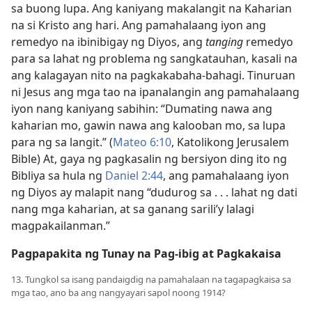
sa buong lupa. Ang kaniyang makalangit na Kaharian
na si Kristo ang hari. Ang pamahalaang iyon ang
remedyo na ibinibigay ng Diyos, ang
tanging
remedyo
para sa lahat ng problema ng sangkatauhan, kasali na
ang kalagayan nito na pagkakabaha-bahagi. Tinuruan
ni Jesus ang mga tao na ipanalangin ang pamahalaang
iyon nang kaniyang sabihin: “Dumating nawa ang
kaharian mo, gawin nawa ang kalooban mo, sa lupa
para ng sa langit.” (
Mateo 6:10
, Katolikong Jerusalem
Bible) At, gaya ng pagkasalin ng bersiyon ding ito ng
Bibliya sa hula ng
Daniel 2:44
, ang pamahalaang iyon
ng Diyos ay malapit nang “dudurog sa . . . lahat ng dati
nang mga kaharian, at sa ganang sarili’y lalagi
magpakailanman.”
Pagpapakita ng Tunay na Pag-ibig at Pagkakaisa
13. Tungkol sa isang pandaigdig na pamahalaan na tagapagkaisa sa
mga tao, ano ba ang nangyayari sapol noong 1914?