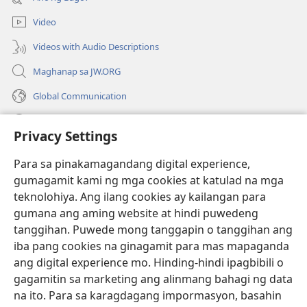
na
window)
bagong
Video
window)
Videos with Audio Descriptions
Maghanap sa JW.ORG
Global Communication
Help
Privacy Settings
Donasyon
(may
Para sa pinakamagandang digital experience,
bubukas
gumagamit kami ng mga cookies at katulad na mga
na
Watchtower ONLINE LIBRARY™
teknolohiya. Ang ilang cookies ay kailangan para
(may
bagong
gumana ang aming website at hindi puwedeng
bubukas
window)
®
JW Hub
na
tanggihan. Puwede mong tanggapin o tanggihan ang
(may
bagong
bubukas
iba pang cookies na ginagamit para mas mapaganda
window)
®
JW Library
na
ang digital experience mo. Hinding-hindi ipagbibili o
bagong
gagamitin sa marketing ang alinmang bahagi ng data
window)
®
Watchtower Library
na ito. Para sa karagdagang impormasyon, basahin