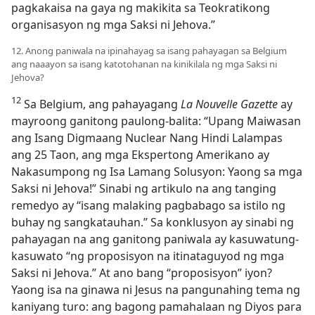
pagkakaisa na gaya ng makikita sa Teokratikong
organisasyon ng mga Saksi ni Jehova.”
12. Anong paniwala na ipinahayag sa isang pahayagan sa Belgium
ang naaayon sa isang katotohanan na kinikilala ng mga Saksi ni
Jehova?
12
Sa Belgium, ang pahayagang
La Nouvelle Gazette
ay
mayroong ganitong paulong-balita: “Upang Maiwasan
ang Isang Digmaang Nuclear Nang Hindi Lalampas
ang 25 Taon, ang mga Ekspertong Amerikano ay
Nakasumpong ng Isa Lamang Solusyon: Yaong sa mga
Saksi ni Jehova!” Sinabi ng artikulo na ang tanging
remedyo ay “isang malaking pagbabago sa istilo ng
buhay ng sangkatauhan.” Sa konklusyon ay sinabi ng
pahayagan na ang ganitong paniwala ay kasuwatung-
kasuwato “ng proposisyon na itinataguyod ng mga
Saksi ni Jehova.” At ano bang “proposisyon” iyon?
Yaong isa na ginawa ni Jesus na pangunahing tema ng
kaniyang turo: ang bagong pamahalaan ng Diyos para