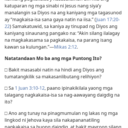
katuparan ng mga sinabi ni Jesus nang siya’y
manalangin sa Diyos na ang kaniyang mga tagasunod
ay “magkaisa-isa sana gaya natin na iisa.” (
Juan 17:20-
22
) Samakatuwid, sa kaniya ay tinupad ng Diyos ang
kaniyang sinaunang pangako na: “Akin silang ilalagay
na magkakasama sa pagkakaisa, na parang isang
kawan sa kulungan.”—
Mikas 2:12
.
Natatandaan Mo ba ang mga Puntong Ito?
□ Bakit masasabi natin na hindi ang Diyos ang
tumatangkilik sa makasanlibutang relihiyon?
□ Sa
1 Juan 3:10-12
, paano ipinakikilala yaong mga
talagang nagkakaisa-isa sa nag-aawayang daigdig na
ito?
□ Ano ang tunay na pinagmumulan ng lakas ng mga
lingkod ni Jehova kaya sila nakapananatiling
nagkakaisa sa buong daigdig, at bakit mayroon silang