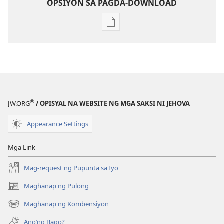
OPSIYON SA PAGDA-DOWNLOAD
Opsiyon
sa
pagda-
download
ng
publikasyon
MAGASIN
®
JW.ORG
/ OPISYAL NA WEBSITE NG MGA SAKSI NI JEHOVA
Setyembre 15,
1984
Appearance Settings
Mga Link
Mag-request ng Pupunta sa Iyo
Maghanap ng Pulong
(may
bubukas
Maghanap ng Kombensiyon
(may
na
bubukas
bagong
Ano’ng Bago?