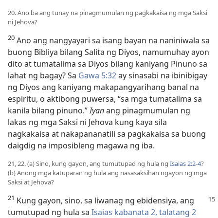
20. Ano ba ang tunay na pinagmumulan ng pagkakaisa ng mga Saksi
ni Jehova?
20
Ano ang nangyayari sa isang bayan na naniniwala sa
buong Bibliya bilang Salita ng Diyos, namumuhay ayon
dito at tumatalima sa Diyos bilang kaniyang Pinuno sa
lahat ng bagay? Sa
Gawa 5:32
ay sinasabi na ibinibigay
ng Diyos ang kaniyang makapangyarihang banal na
espiritu, o aktibong puwersa, “sa mga tumatalima sa
kanila bilang pinuno.”
Iyan
ang pinagmumulan ng
lakas ng mga Saksi ni Jehova kung kaya sila
nagkakaisa at nakapananatili sa pagkakaisa sa buong
daigdig na imposibleng magawa ng iba.
21, 22. (a) Sino, kung gayon, ang tumutupad ng hula ng
Isaias 2:2-4
?
(b) Anong mga katuparan ng hula ang nasasaksihan ngayon ng mga
Saksi at Jehova?
21
Kung gayon, sino, sa liwanag ng ebidensiya,
ang
tumutupad ng hula sa
Isaias kabanata 2, talatang 2