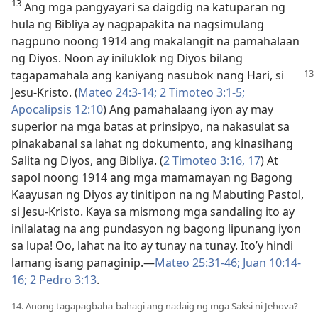
13
Ang mga pangyayari sa daigdig na katuparan ng
hula ng Bibliya ay nagpapakita na nagsimulang
nagpuno noong 1914 ang makalangit na pamahalaan
ng Diyos. Noon ay iniluklok ng Diyos bilang
tagapamahala ang kaniyang nasubok nang
Hari, si
Jesu-Kristo. (
Mateo 24:3-14;
2 Timoteo 3:1-5;
Apocalipsis 12:10
) Ang pamahalaang iyon ay may
superior na mga batas at prinsipyo, na nakasulat sa
pinakabanal sa lahat ng dokumento, ang kinasihang
Salita ng Diyos, ang Bibliya. (
2 Timoteo 3:16, 17
) At
sapol noong 1914 ang mga mamamayan ng Bagong
Kaayusan ng Diyos ay tinitipon na ng Mabuting Pastol,
si Jesu-Kristo. Kaya sa mismong mga sandaling ito ay
inilalatag na ang pundasyon ng bagong lipunang iyon
sa lupa! Oo, lahat na ito ay tunay na tunay. Ito’y hindi
lamang isang panaginip.—
Mateo 25:31-46;
Juan 10:14-
16;
2 Pedro 3:13
.
14. Anong tagapagbaha-bahagi ang nadaig ng mga Saksi ni Jehova?