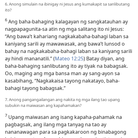
6. Anong simulain na ibinigay ni Jesus ang kumakapit sa sanlibutang
ito?
6
Ang baha-bahaging kalagayan ng sangkatauhan ay
nagpapagunita-sa atin ng mga salitang ito ni Jesus:
“Ang bawa’t kahariang nagkakabaha-bahagi laban sa
kaniyang sarili ay mawawasak, ang bawa’t lunsod o
bahay na nagkakabaha-bahagi laban sa kaniyang sarili
ay hindi mananatili.” (
Mateo 12:25
) Batay diyan, ang
baha-bahaging sanlibutang ito ay tiyak na babagsak.
Oo, maging ang mga bansa man ay sang-ayon sa
kasabihang, “Nagkakaisa tayong nakatayo, baha-
bahagi tayong babagsak.”
7. Anong pangangailangan ang nakita ng mga ilang tao upang
subukin na maiwasan ang kapahamakan?
7
Upang maiwasan ang isang kapaha-pahamak na
pagbagsak, ang ilang mga tanyag na tao ay
nananawagan para sa pagkakaroon ng binabagong