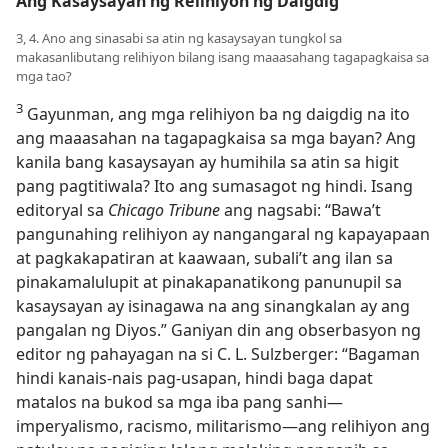
Ang Kasaysayan ng Relihiyon ng Daigdig
3, 4. Ano ang sinasabi sa atin ng kasaysayan tungkol sa
makasanlibutang relihiyon bilang isang maaasahang tagapagkaisa sa
mga tao?
3
Gayunman, ang mga relihiyon ba ng daigdig na ito
ang maaasahan na tagapagkaisa sa mga bayan? Ang
kanila bang kasaysayan ay humihila sa atin sa higit
pang pagtitiwala? Ito ang sumasagot ng hindi. Isang
editoryal sa
Chicago Tribune
ang nagsabi: “Bawa’t
pangunahing relihiyon ay nangangaral ng kapayapaan
at pagkakapatiran at kaawaan, subali’t ang ilan sa
pinakamalulupit at pinakapanatikong panunupil sa
kasaysayan ay isinagawa na ang sinangkalan ay ang
pangalan ng Diyos.” Ganiyan din ang obserbasyon ng
editor ng pahayagan na si C. L. Sulzberger: “Bagaman
hindi kanais-nais pag-usapan, hindi baga dapat
matalos na bukod sa mga iba pang sanhi—
imperyalismo, racismo, militarismo—ang relihiyon ang