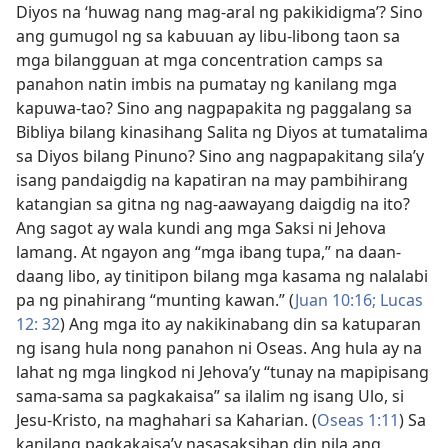
Diyos na ‘huwag nang mag-aral ng pakikidigma’? Sino
ang gumugol ng sa kabuuan ay libu-libong taon sa
mga bilangguan at mga concentration camps sa
panahon natin imbis na pumatay ng kanilang mga
kapuwa-tao? Sino ang nagpapakita ng paggalang sa
Bibliya bilang kinasihang Salita ng Diyos at tumatalima
sa Diyos bilang Pinuno? Sino ang nagpapakitang sila’y
isang pandaigdig na kapatiran na may pambihirang
katangian sa gitna ng nag-aawayang daigdig na ito?
Ang sagot ay wala kundi ang mga Saksi ni Jehova
lamang. At ngayon ang “mga ibang tupa,” na daan-
daang libo, ay tinitipon bilang mga kasama ng nalalabi
pa ng pinahirang “munting kawan.” (
Juan 10:16;
Lucas
12: 32
) Ang mga ito ay nakikinabang din sa katuparan
ng isang hula nong panahon ni Oseas. Ang hula ay na
lahat ng mga lingkod ni Jehova’y “tunay na mapipisang
sama-sama sa pagkakaisa” sa ilalim ng isang Ulo, si
Jesu-Kristo, na maghahari sa Kaharian. (
Oseas 1:11
) Sa
kanilang pagkakaisa’y nasasaksihan din nila ang