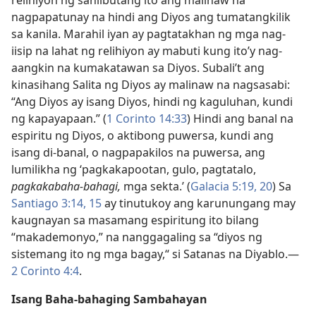
relihiyon ng sanlibutang ito ang malinaw na
nagpapatunay na hindi ang Diyos ang tumatangkilik
sa kanila. Marahil iyan ay pagtatakhan ng mga nag-
iisip na lahat ng relihiyon ay mabuti kung ito’y nag-
aangkin na kumakatawan sa Diyos. Subali’t ang
kinasihang Salita ng Diyos ay malinaw na nagsasabi:
“Ang Diyos ay isang Diyos, hindi ng kaguluhan, kundi
ng kapayapaan.” (
1 Corinto 14:33
) Hindi ang banal na
espiritu ng Diyos, o aktibong puwersa, kundi ang
isang di-banal, o nagpapakilos na puwersa, ang
lumilikha ng ‘pagkakapootan, gulo, pagtatalo,
pagkakabaha-bahagi,
mga sekta.’ (
Galacia 5:19, 20
) Sa
Santiago 3:14, 15
ay tinutukoy ang karunungang may
kaugnayan sa masamang espiritung ito bilang
“makademonyo,” na nanggagaling sa “diyos ng
sistemang ito ng mga bagay,“ si Satanas na Diyablo.—
2 Corinto 4:4
.
Isang Baha-bahaging Sambahayan