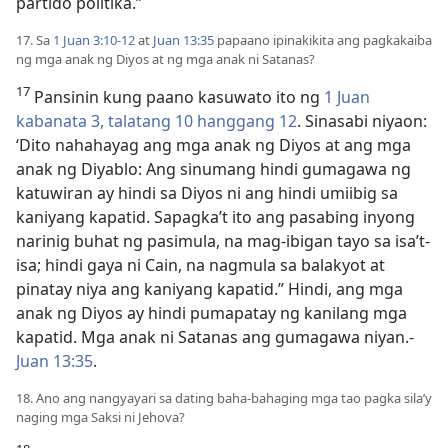
partido politika.”
17. Sa
1 Juan 3:10-12
at
Juan 13:35
papaano ipinakikita ang pagkakaiba
ng mga anak ng Diyos at ng mga anak ni Satanas?
17
Pansinin kung paano kasuwato ito ng
1 Juan
kabanata 3, talatang 10 hanggang 12
. Sinasabi niyaon:
‘Dito nahahayag ang mga anak ng Diyos at ang mga
anak ng Diyablo: Ang sinumang hindi gumagawa ng
katuwiran ay hindi sa Diyos ni ang hindi umiibig sa
kaniyang kapatid. Sapagka’t ito ang pasabing inyong
narinig buhat ng pasimula, na mag-ibigan tayo sa isa’t-
isa; hindi gaya ni Cain, na nagmula sa balakyot at
pinatay niya ang kaniyang kapatid.” Hindi, ang mga
anak ng Diyos ay hindi pumapatay ng kanilang mga
kapatid. Mga anak ni Satanas ang gumagawa niyan.-
Juan 13:35
.
18. Ano ang nangyayari sa dating baha-bahaging mga tao pagka sila’y
naging mga Saksi ni Jehova?