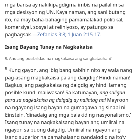
mga bansa ay nakikipagdigma imbis na pailalim sa
mga desisyon ng UN. Kaya naman, ang sanlibutang
ito, na may baha-bahaging pamamalakad politikal,
komersiyal, sosyal at relihiyoso, ay patungo sa
pagbagsak.—
Zefanias 3:8;
1 Juan 2:15-17
.
Isang Bayang Tunay na Nagkakaisa
9. Ano ang posibilidad na magkakaisa ang sangkatauhan?
9
Kung gayon, ang ibig bang sabihin nito ay wala nang
pag-asang magkakaisa pa ang daigdig? Hindi naman!
Bagkus, ang pagkakaisa ng daigdig ay hindi lamang
posible kundi maiiwasan! Sa katunayan,
ang saligan
para sa pagkakaisa ng daigdig ay nailatag na!
Mayroon
na ngayong isang bayan na gumagawa ng sinabi ni
Einstein, ‘dinadaig ang mga balakid ng nasyonalismo.’
Isang tunay na nagkakaisang bayan ang umiiral na
ngayon sa buong daigdig. Umiiral na ngayon ang
isang superior na pamahalaang pandaigdig na ito’y