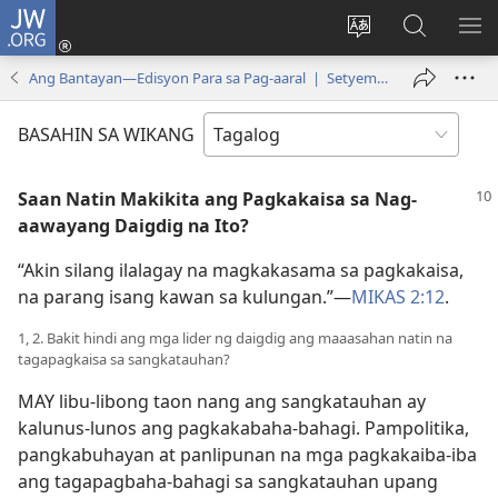
JW.ORG
Mag-
log
Baguhin
Maghana
IPA
In
ang
sa
AN
Ang Bantayan—Edisyon Para sa Pag-aaral | Setyembre 15, 1984
(may
wika
JW.ORG
ME
bubukas
ng
BASAHIN SA WIKANG
na
site
bagong
Saan Natin Makikita ang Pagkakaisa sa Nag-
window)
aawayang Daigdig na Ito?
“Akin silang ilalagay na magkakasama sa pagkakaisa,
na parang isang kawan sa kulungan.”—
MIKAS 2:12
.
1, 2. Bakit hindi ang mga lider ng daigdig ang maaasahan natin na
tagapagkaisa sa sangkatauhan?
MAY libu-libong taon nang ang sangkatauhan ay
kalunus-lunos ang pagkakabaha-bahagi. Pampolitika,
pangkabuhayan at panlipunan na mga pagkakaiba-iba
ang tagapagbaha-bahagi sa sangkatauhan upang