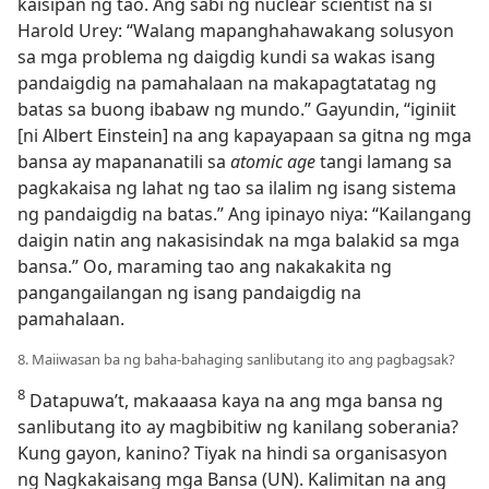
kaisipan ng tao. Ang sabi ng nuclear scientist na si
Harold Urey: “Walang mapanghahawakang solusyon
sa mga problema ng daigdig kundi sa wakas isang
pandaigdig na pamahalaan na makapagtatatag ng
batas sa buong ibabaw ng mundo.” Gayundin, “iginiit
[ni Albert Einstein] na ang kapayapaan sa gitna ng mga
bansa ay mapananatili sa
atomic age
tangi lamang sa
pagkakaisa ng lahat ng tao sa ilalim ng isang sistema
ng pandaigdig na batas.” Ang ipinayo niya: “Kailangang
daigin natin ang nakasisindak na mga balakid sa mga
bansa.” Oo, maraming tao ang nakakakita ng
pangangailangan ng isang pandaigdig na
pamahalaan.
8. Maiiwasan ba ng baha-bahaging sanlibutang ito ang pagbagsak?
8
Datapuwa’t, makaaasa kaya na ang mga bansa ng
sanlibutang ito ay magbibitiw ng kanilang soberania?
Kung gayon, kanino? Tiyak na hindi sa organisasyon
ng Nagkakaisang mga Bansa (UN). Kalimitan na ang