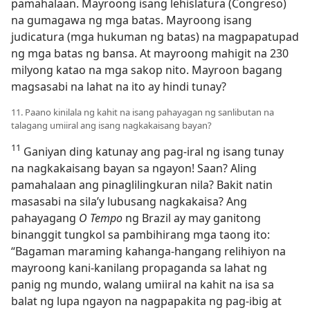
pamahalaan. Mayroong isang lehislatura (Congreso)
na gumagawa ng mga batas. Mayroong isang
judicatura (mga hukuman ng batas) na magpapatupad
ng mga batas ng bansa. At mayroong mahigit na 230
milyong katao na mga sakop nito. Mayroon bagang
magsasabi na lahat na ito ay hindi tunay?
11. Paano kinilala ng kahit na isang pahayagan ng sanlibutan na
talagang umiiral ang isang nagkakaisang bayan?
11
Ganiyan ding katunay ang pag-iral ng isang tunay
na nagkakaisang bayan sa ngayon! Saan? Aling
pamahalaan ang pinaglilingkuran nila? Bakit natin
masasabi na sila’y lubusang nagkakaisa? Ang
pahayagang
O Tempo
ng Brazil ay may ganitong
binanggit tungkol sa pambihirang mga taong ito:
“Bagaman maraming kahanga-hangang relihiyon na
mayroong kani-kanilang propaganda sa lahat ng
panig ng mundo, walang umiiral na kahit na isa sa
balat ng lupa ngayon na nagpapakita ng pag-ibig at