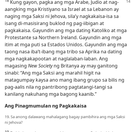
18
Kung gayon, pagka ang mga Arabe,
Judio at nag-
aangking mga Kristiyano sa Israel at sa Lebanon ay
naging mga Saksi ni Jehova, sila’y nagkakaisa-isa sa
isang di-masisirang buklod ng pag-iibigan at
pagkakaisa. Gayundin ang mga dating Katoliko at mga
Protestante sa Northern Ireland. Gayundin ang mga
itim at mga puti sa Estados Unidos. Gayundin ang mga
taong nasa iba’t-ibang mga tribo sa Aprika na dating
mga nagkakapootan at naglalaban-laban. Ang
magasing
New Society
ng Britanya ay may ganitong
sinabi: “Ang mga Saksi ang marahil higit na
matagumpay kaysa ano mang ibang grupo sa bilis ng
pag-aalis nila ng pantribong pagtatangi-tangi sa
kanilang nakuhang mga bagong kaanib.”
Ang Pinagmumulan ng Pagkakaisa
19. Sa anong dalawang mahalagang bagay pambihira ang mga Saksi
ni Jehova?
19