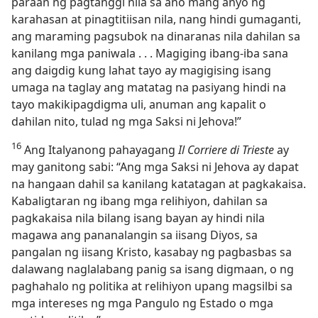
paraan ng pagtanggi nila sa ano mang anyo ng
karahasan at pinagtitiisan nila, nang hindi gumaganti,
ang maraming pagsubok na dinaranas nila dahilan sa
kanilang mga paniwala . . . Magiging ibang-iba sana
ang daigdig kung lahat tayo ay magigising isang
umaga na taglay ang matatag na pasiyang hindi na
tayo makikipagdigma uli, anuman ang kapalit o
dahilan nito, tulad ng mga Saksi ni Jehova!”
16
Ang Italyanong pahayagang
Il Corriere di Trieste
ay
may ganitong sabi: “Ang mga Saksi ni Jehova ay dapat
na hangaan dahil sa kanilang katatagan at pagkakaisa.
Kabaligtaran ng ibang mga relihiyon, dahilan sa
pagkakaisa nila bilang isang bayan ay hindi nila
magawa ang pananalangin sa iisang Diyos, sa
pangalan ng iisang Kristo, kasabay ng pagbasbas sa
dalawang naglalabang panig sa isang digmaan, o ng
paghahalo ng politika at relihiyon upang magsilbi sa
mga intereses ng mga Pangulo ng Estado o mga