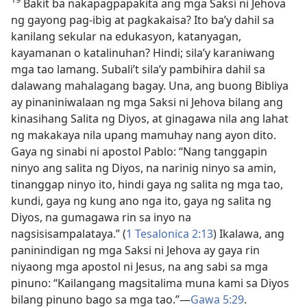
Bakit ba nakapagpapakita ang mga Saksi ni Jehova
ng gayong pag-ibig at pagkakaisa? Ito ba’y dahil sa
kanilang sekular na edukasyon, katanyagan,
kayamanan o katalinuhan? Hindi; sila’y karaniwang
mga tao lamang. Subali’t sila’y pambihira dahil sa
dalawang mahalagang bagay. Una, ang buong Bibliya
ay pinaniniwalaan ng mga Saksi ni Jehova bilang ang
kinasihang Salita ng Diyos, at ginagawa nila ang lahat
ng makakaya nila upang mamuhay nang ayon dito.
Gaya ng sinabi ni apostol Pablo: “Nang tanggapin
ninyo ang salita ng Diyos, na narinig ninyo sa amin,
tinanggap ninyo ito, hindi gaya ng salita ng mga tao,
kundi, gaya ng kung ano nga ito, gaya ng salita ng
Diyos, na gumagawa rin sa inyo na
nagsisisampalataya.” (
1 Tesalonica 2:13
) Ikalawa, ang
paninindigan ng mga Saksi ni Jehova ay gaya rin
niyaong mga apostol ni Jesus, na ang sabi sa mga
pinuno: “Kailangang magsitalima muna kami sa Diyos
bilang pinuno bago sa mga tao.”—
Gawa 5:29
.