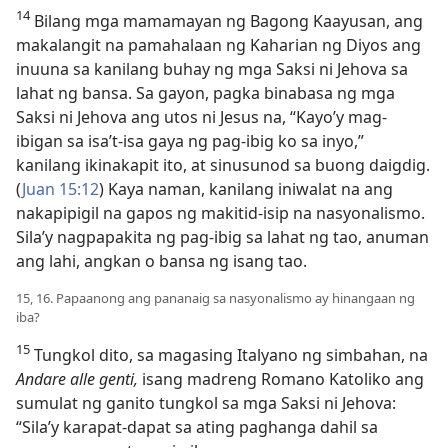
14
Bilang mga mamamayan ng Bagong Kaayusan, ang
makalangit na pamahalaan ng Kaharian ng Diyos ang
inuuna sa kanilang buhay ng mga Saksi ni Jehova sa
lahat ng bansa. Sa gayon, pagka binabasa ng mga
Saksi ni Jehova ang utos ni Jesus na, “Kayo’y mag-
ibigan sa isa’t-isa gaya ng pag-ibig ko sa inyo,”
kanilang ikinakapit ito, at sinusunod sa buong daigdig.
(
Juan 15:12
) Kaya naman, kanilang iniwalat na ang
nakapipigil na gapos ng makitid-isip na nasyonalismo.
Sila’y nagpapakita ng pag-ibig sa lahat ng tao, anuman
ang lahi, angkan o bansa ng isang tao.
15, 16. Papaanong ang pananaig sa nasyonalismo ay hinangaan ng
iba?
15
Tungkol dito, sa magasing Italyano ng simbahan, na
Andare alle genti,
isang madreng Romano Katoliko ang
sumulat ng ganito tungkol sa mga Saksi ni Jehova:
“Sila’y karapat-dapat sa ating paghanga dahil sa