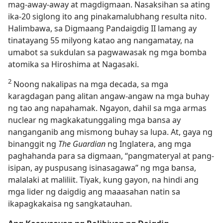
mag-away-away at magdigmaan. Nasaksihan sa ating
ika-20 siglong ito ang pinakamalubhang resulta nito.
Halimbawa, sa Digmaang Pandaigdig II lamang ay
tinatayang 55 milyong katao ang nangamatay, na
umabot sa sukdulan sa pagwawasak ng mga bomba
atomika sa Hiroshima at Nagasaki.
2
Noong nakalipas na mga decada, sa mga
karagdagan pang alitan angaw-angaw na mga buhay
ng tao ang napahamak. Ngayon, dahil sa mga armas
nuclear ng magkakatunggaling mga bansa ay
nanganganib ang mismong buhay sa lupa. At, gaya ng
binanggit ng
The Guardian
ng Inglatera, ang mga
paghahanda para sa digmaan, “pangmateryal at pang-
isipan, ay puspusang isinasagawa” ng mga bansa,
malalaki at maliliit. Tiyak, kung gayon, na hindi ang
mga lider ng daigdig ang maaasahan natin sa
ikapagkakaisa ng sangkatauhan.