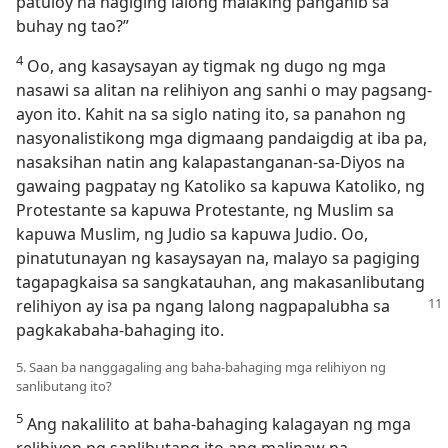
patuloy na nagiging lalong malaking panganib sa
buhay ng tao?”
4
Oo, ang kasaysayan ay tigmak ng dugo ng mga
nasawi sa alitan na relihiyon ang sanhi o may pagsang-
ayon ito. Kahit na sa siglo nating ito, sa panahon ng
nasyonalistikong mga digmaang pandaigdig at iba pa,
nasaksihan natin ang kalapastanganan-sa-Diyos na
gawaing pagpatay ng Katoliko sa kapuwa Katoliko, ng
Protestante sa kapuwa Protestante, ng Muslim sa
kapuwa Muslim, ng Judio sa kapuwa Judio. Oo,
pinatutunayan ng kasaysayan na, malayo sa pagiging
tagapagkaisa sa sangkatauhan, ang makasanlibutang
relihiyon
ay isa pa ngang lalong nagpapalubha sa
pagkakabaha-bahaging ito.
5. Saan ba nanggagaling ang baha-bahaging mga relihiyon ng
sanlibutang ito?
5
Ang nakalilito at baha-bahaging kalagayan ng mga