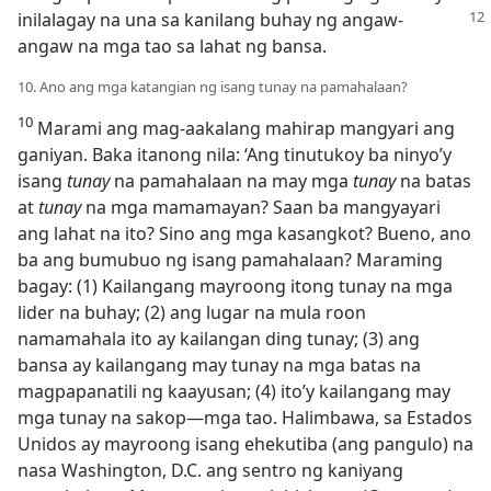
inilalagay na una sa kanilang
buhay ng angaw-
angaw na mga tao sa lahat ng bansa.
10. Ano ang mga katangian ng isang tunay na pamahalaan?
10
Marami ang mag-aakalang mahirap mangyari ang
ganiyan. Baka itanong nila: ‘Ang tinutukoy ba ninyo’y
isang
tunay
na pamahalaan na may mga
tunay
na batas
at
tunay
na mga mamamayan? Saan ba mangyayari
ang lahat na ito? Sino ang mga kasangkot? Bueno, ano
ba ang bumubuo ng isang pamahalaan? Maraming
bagay: (1) Kailangang mayroong itong tunay na mga
lider na buhay; (2) ang lugar na mula roon
namamahala ito ay kailangan ding tunay; (3) ang
bansa ay kailangang may tunay na mga batas na
magpapanatili ng kaayusan; (4) ito’y kailangang may
mga tunay na sakop—mga tao. Halimbawa, sa Estados
Unidos ay mayroong isang ehekutiba (ang pangulo) na
nasa Washington, D.C. ang sentro ng kaniyang