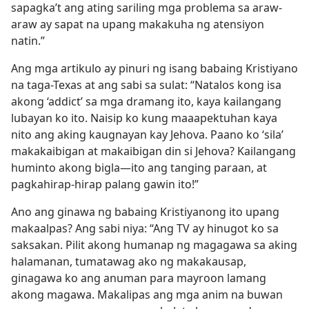
sapagka’t ang ating sariling mga problema sa araw-
araw ay sapat na upang makakuha ng atensiyon
natin.”
Ang mga artikulo ay pinuri ng isang babaing Kristiyano
na taga-Texas at ang sabi sa sulat: “Natalos kong isa
akong ‘addict’ sa mga dramang ito, kaya kailangang
lubayan ko ito. Naisip ko kung maaapektuhan kaya
nito ang aking kaugnayan kay Jehova. Paano ko ‘sila’
makakaibigan at makaibigan din si Jehova? Kailangang
huminto akong bigla—ito ang tanging paraan, at
pagkahirap-hirap palang gawin ito!”
Ano ang ginawa ng babaing Kristiyanong ito upang
makaalpas? Ang sabi niya: “Ang TV ay hinugot ko sa
saksakan. Pilit akong humanap ng magagawa sa aking
halamanan, tumatawag ako ng makakausap,
ginagawa ko ang anuman para mayroon lamang
akong magawa. Makalipas ang mga anim na buwan