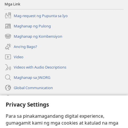
Mga Link
Mag-request ng Pupunta sa Iyo
Maghanap ng Pulong
(may
bubukas
Maghanap ng Kombensiyon
(may
na
bubukas
bagong
Ano’ng Bago?
na
window)
bagong
Video
window)
Videos with Audio Descriptions
Maghanap sa JW.ORG
Global Communication
Help
Privacy Settings
Donasyon
(may
Para sa pinakamagandang digital experience,
bubukas
gumagamit kami ng mga cookies at katulad na mga
na