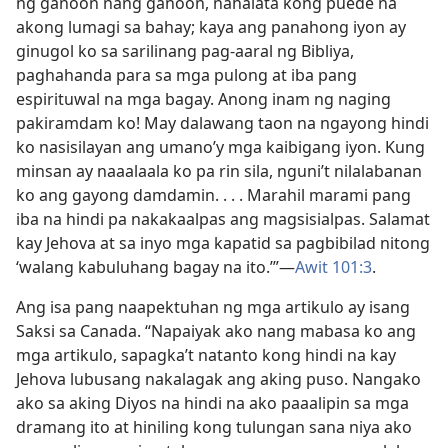
ng ganoon nang ganoon, nahalata kong puede na
akong lumagi sa bahay; kaya ang panahong iyon ay
ginugol ko sa sarilinang pag-aaral ng Bibliya,
paghahanda para sa mga pulong at iba pang
espirituwal na mga bagay. Anong inam ng naging
pakiramdam ko! May dalawang taon na ngayong hindi
ko nasisilayan ang umano’y mga kaibigang iyon. Kung
minsan ay naaalaala ko pa rin sila, nguni’t nilalabanan
ko ang gayong damdamin. . . . Marahil marami pang
iba na hindi pa nakakaalpas ang magsisialpas. Salamat
kay Jehova at sa inyo mga kapatid sa pagbibilad nitong
‘walang kabuluhang bagay na ito.’”—
Awit 101:3
.
Ang isa pang naapektuhan ng mga artikulo ay isang
Saksi sa Canada. “Napaiyak ako nang mabasa ko ang
mga artikulo, sapagka’t natanto kong hindi na kay
Jehova lubusang nakalagak ang aking puso. Nangako
ako sa aking Diyos na hindi na ako paaalipin sa mga
dramang ito at hiniling kong tulungan sana niya ako