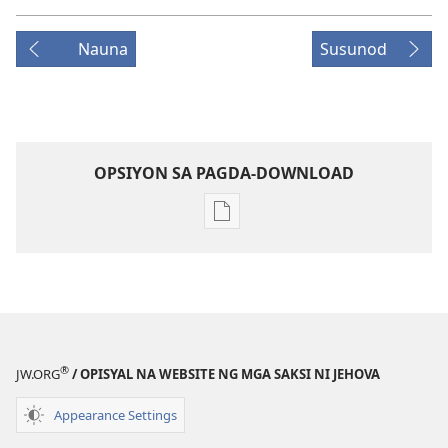
Nauna
Susunod
OPSIYON SA PAGDA-DOWNLOAD
Opsiyon
sa
pagda-
download
ng
publikasyon
MAGASIN
®
JW.ORG
/ OPISYAL NA WEBSITE NG MGA SAKSI NI JEHOVA
Mayo 15,
1984
Appearance Settings