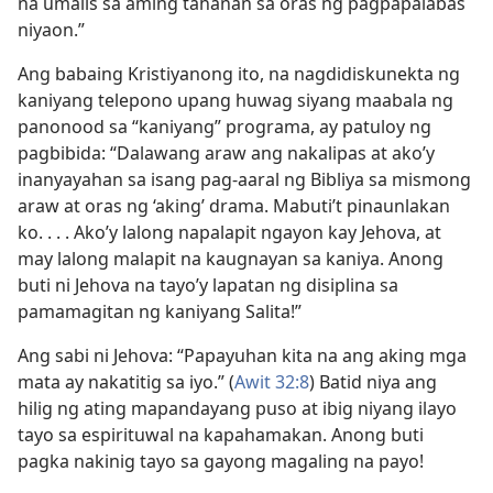
na umalis sa aming tahanan sa oras ng pagpapalabas
niyaon.”
Ang babaing Kristiyanong ito, na nagdidiskunekta ng
kaniyang telepono upang huwag siyang maabala ng
panonood sa “kaniyang” programa, ay patuloy ng
pagbibida: “Dalawang araw ang nakalipas at ako’y
inanyayahan sa isang pag-aaral ng Bibliya sa mismong
araw at oras ng ‘aking’ drama. Mabuti’t pinaunlakan
ko. . . . Ako’y lalong napalapit ngayon kay Jehova, at
may lalong malapit na kaugnayan sa kaniya. Anong
buti ni Jehova na tayo’y lapatan ng disiplina sa
pamamagitan ng kaniyang Salita!”
Ang sabi ni Jehova: “Papayuhan kita na ang aking mga
mata ay nakatitig sa iyo.” (
Awit 32:8
) Batid niya ang
hilig ng ating mapandayang puso at ibig niyang ilayo
tayo sa espirituwal na kapahamakan. Anong buti
pagka nakinig tayo sa gayong magaling na payo!