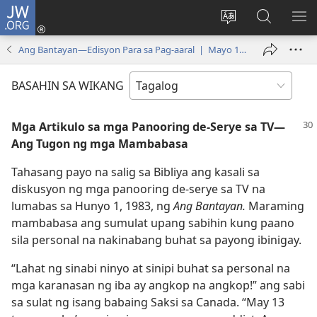
JW.ORG
Mag-
log
Baguhin
Maghana
IPA
In
ang
sa
AN
Ang Bantayan—Edisyon Para sa Pag-aaral | Mayo 15, 1984
(may
wika
JW.ORG
ME
bubukas
ng
BASAHIN SA WIKANG
na
site
bagong
Mga Artikulo sa mga Panooring de-Serye sa TV—
window)
Ang Tugon ng mga Mambabasa
Tahasang payo na salig sa Bibliya ang kasali sa
diskusyon ng mga panooring de-serye sa TV na
lumabas sa Hunyo 1, 1983, ng
Ang Bantayan.
Maraming
mambabasa ang sumulat upang sabihin kung paano
sila personal na nakinabang buhat sa payong ibinigay.
“Lahat ng sinabi ninyo at sinipi buhat sa personal na
mga karanasan ng iba ay angkop na angkop!” ang sabi
sa sulat ng isang babaing Saksi sa Canada. “May 13