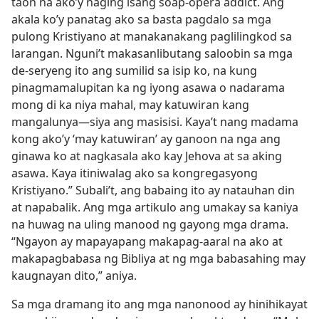
taon na ako’y naging isang soap-opera addict. Ang
akala ko’y panatag ako sa basta pagdalo sa mga
pulong Kristiyano at manakanakang paglilingkod sa
larangan. Nguni’t makasanlibutang saloobin sa mga
de-seryeng ito ang sumilid sa isip ko, na kung
pinagmamalupitan ka ng iyong asawa o nadarama
mong di ka niya mahal, may katuwiran kang
mangalunya—siya ang masisisi. Kaya’t nang madama
kong ako’y ‘may katuwiran’ ay ganoon na nga ang
ginawa ko at nagkasala ako kay Jehova at sa aking
asawa. Kaya itiniwalag ako sa kongregasyong
Kristiyano.” Subali’t, ang babaing ito ay natauhan din
at napabalik. Ang mga artikulo ang umakay sa kaniya
na huwag na uling manood ng gayong mga drama.
“Ngayon ay mapayapang makapag-aaral na ako at
makapagbabasa ng Bibliya at ng mga babasahing may
kaugnayan dito,” aniya.
Sa mga dramang ito ang mga nanonood ay hinihikayat