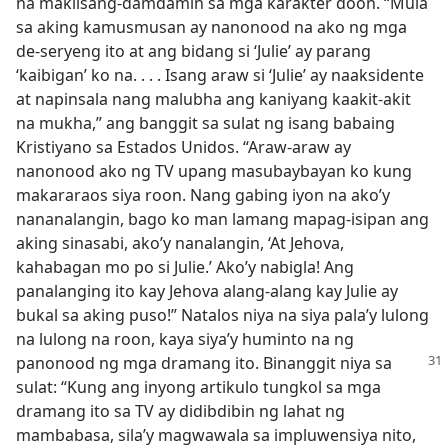
na makiisang-damdamin sa mga karakter doon. “Mula
sa aking kamusmusan ay nanonood na ako ng mga
de-seryeng ito at ang bidang si ‘Julie’ ay parang
‘kaibigan’ ko na. . . . Isang araw si ‘Julie’ ay naaksidente
at napinsala nang malubha ang kaniyang kaakit-akit
na mukha,” ang banggit sa sulat ng isang babaing
Kristiyano sa Estados Unidos. “Araw-araw ay
nanonood ako ng TV upang masubaybayan ko kung
makararaos siya roon. Nang gabing iyon na ako’y
nananalangin, bago ko man lamang mapag-isipan ang
aking sinasabi, ako’y nanalangin, ‘At Jehova,
kahabagan mo po si Julie.’ Ako’y nabigla! Ang
panalanging ito kay Jehova alang-alang kay Julie ay
bukal sa aking puso!” Natalos niya na siya pala’y lulong
na lulong na roon, kaya siya’y huminto na ng
panonood ng mga dramang ito. Binanggit
niya sa
sulat: “Kung ang inyong artikulo tungkol sa mga
dramang ito sa TV ay didibdibin ng lahat ng
mambabasa, sila’y magwawala sa impluwensiya nito,