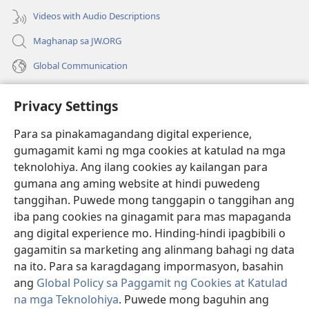
window)
Videos with Audio Descriptions
Maghanap sa JW.ORG
Global Communication
Help
Privacy Settings
Donasyon
(may
Para sa pinakamagandang digital experience,
bubukas
gumagamit kami ng mga cookies at katulad na mga
na
Watchtower ONLINE LIBRARY™
teknolohiya. Ang ilang cookies ay kailangan para
(may
bagong
gumana ang aming website at hindi puwedeng
bubukas
window)
®
JW Hub
na
tanggihan. Puwede mong tanggapin o tanggihan ang
(may
bagong
bubukas
iba pang cookies na ginagamit para mas mapaganda
window)
®
JW Library
na
ang digital experience mo. Hinding-hindi ipagbibili o
bagong
gagamitin sa marketing ang alinmang bahagi ng data
window)
®
Watchtower Library
na ito. Para sa karagdagang impormasyon, basahin
ang
Global Policy sa Paggamit ng Cookies at Katulad
na mga Teknolohiya
. Puwede mong baguhin ang