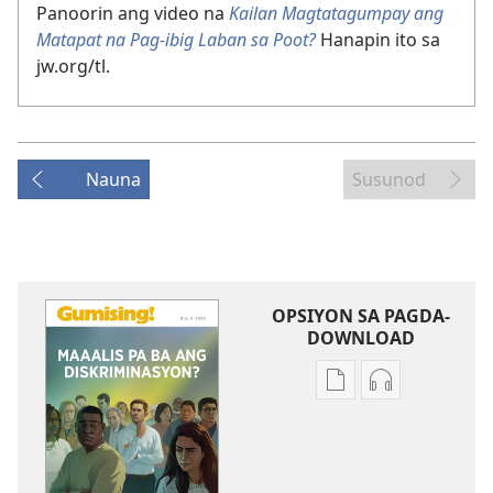
Panoorin ang video na
Kailan Magtatagumpay ang
Matapat na Pag-ibig Laban sa Poot?
Hanapin ito sa
jw.org/tl.
Nauna
Susunod
OPSIYON SA PAGDA-
DOWNLOAD
Opsiyon
Opsiyon
sa
sa
pagda-
pagda-
download
download