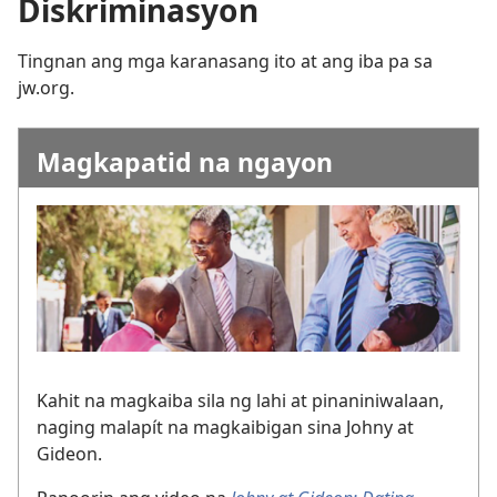
Diskriminasyon
Tingnan ang mga karanasang ito at ang iba pa sa
jw.org.
Magkapatid na ngayon
Kahit na magkaiba sila ng lahi at pinaniniwalaan,
naging malapít na magkaibigan sina Johny at
Gideon.