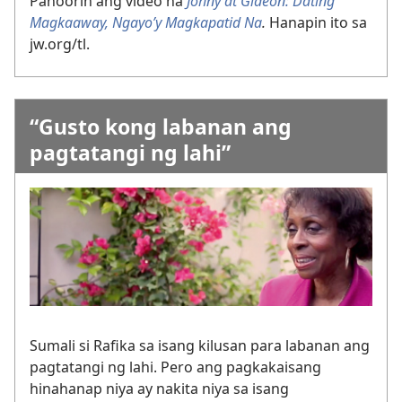
Panoorin ang video na
Johny at Gideon: Dating
Magkaaway, Ngayo’y Magkapatid Na
.
Hanapin ito sa
jw.org/tl.
“Gusto kong labanan ang
pagtatangi ng lahi”
Sumali si Rafika sa isang kilusan para labanan ang
pagtatangi ng lahi. Pero ang pagkakaisang
hinahanap niya ay nakita niya sa isang