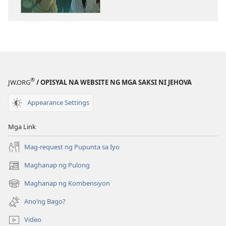
ng
ng
publikasyon
audio
GUMISING!
GUMISING!
Maaalis
Maaalis
Pa
Pa
Ba
Ba
ang
ang
®
JW.ORG
/ OPISYAL NA WEBSITE NG MGA SAKSI NI JEHOVA
Diskriminasyon?
Diskriminasy
Appearance Settings
Mga Link
Mag-request ng Pupunta sa Iyo
Maghanap ng Pulong
(may
bubukas
Maghanap ng Kombensiyon
(may
na
bubukas
bagong
Ano’ng Bago?
na
window)
bagong
Video