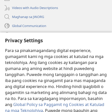
window)
Videos with Audio Descriptions
Maghanap sa JW.ORG
Global Communication
Help
Privacy Settings
Donasyon
(may
Para sa pinakamagandang digital experience,
bubukas
gumagamit kami ng mga cookies at katulad na mga
na
Watchtower ONLINE LIBRARY™
teknolohiya. Ang ilang cookies ay kailangan para
(may
bagong
gumana ang aming website at hindi puwedeng
bubukas
window)
®
JW Hub
na
tanggihan. Puwede mong tanggapin o tanggihan ang
(may
bagong
bubukas
iba pang cookies na ginagamit para mas mapaganda
window)
®
JW Library
na
ang digital experience mo. Hinding-hindi ipagbibili o
bagong
gagamitin sa marketing ang alinmang bahagi ng data
window)
®
Watchtower Library
na ito. Para sa karagdagang impormasyon, basahin
ang
Global Policy sa Paggamit ng Cookies at Katulad
na mga Teknolohiya
. Puwede mong baguhin ang