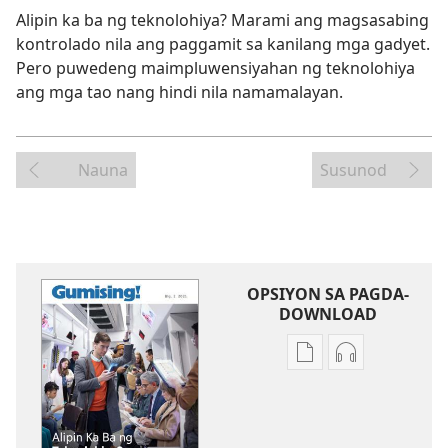
Alipin ka ba ng teknolohiya? Marami ang magsasabing
kontrolado nila ang paggamit sa kanilang mga gadyet.
Pero puwedeng maimpluwensiyahan ng teknolohiya
ang mga tao nang hindi nila namamalayan.
Nauna
Susunod
OPSIYON SA PAGDA-
DOWNLOAD
Opsiyon
Opsiyon
sa
sa
pagda-
pagda-
download
download