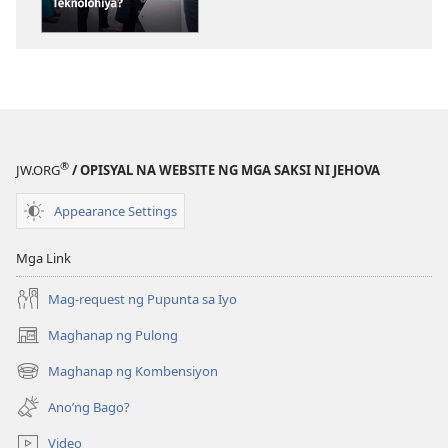
ng
ng
publikasyon
audio
GUMISING!
GUMISING!
Alipin
Alipin
Ka
Ka
Ba
Ba
ng
ng
®
JW.ORG
/ OPISYAL NA WEBSITE NG MGA SAKSI NI JEHOVA
Teknolohiya?
Teknolohiya?
Appearance Settings
Mga Link
Mag-request ng Pupunta sa Iyo
Maghanap ng Pulong
(may
bubukas
Maghanap ng Kombensiyon
(may
na
bubukas
bagong
Ano’ng Bago?
na
window)
bagong
Video