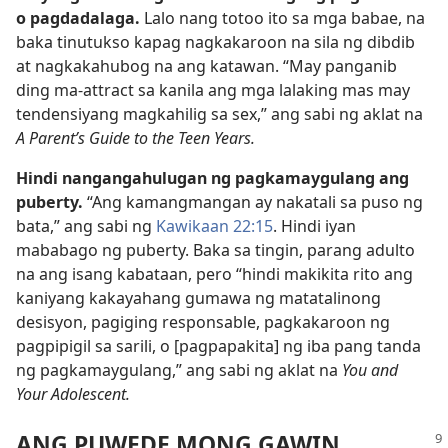
o pagdadalaga.
Lalo nang totoo ito sa mga babae, na
baka tinutukso kapag nagkakaroon na sila ng dibdib
at nagkakahubog na ang katawan. “May panganib
ding ma-attract sa kanila ang mga lalaking mas may
tendensiyang magkahilig sa sex,” ang sabi ng aklat na
A Parent’s Guide to the Teen Years.
Hindi nangangahulugan ng pagkamaygulang ang
puberty.
“Ang kamangmangan ay nakatali sa puso ng
bata,” ang sabi ng
Kawikaan 22:15
. Hindi iyan
mababago ng puberty. Baka sa tingin, parang adulto
na ang isang kabataan, pero “hindi makikita rito ang
kaniyang kakayahang gumawa ng matatalinong
desisyon, pagiging responsable, pagkakaroon ng
pagpipigil sa sarili, o [pagpapakita] ng iba pang tanda
ng pagkamaygulang,” ang sabi ng aklat na
You and
Your Adolescent.
ANG PUWEDE MONG GAWIN