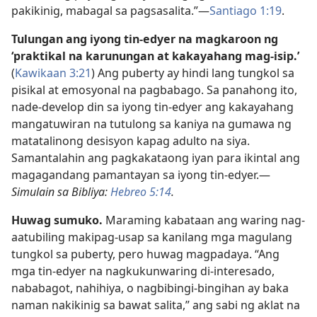
pakikinig, mabagal sa pagsasalita.”—
Santiago 1:19
.
Tulungan ang iyong tin-edyer na magkaroon ng
‘praktikal na karunungan at kakayahang mag-isip.’
(
Kawikaan 3:21
) Ang puberty ay hindi lang tungkol sa
pisikal at emosyonal na pagbabago. Sa panahong ito,
nade-develop din sa iyong tin-edyer ang kakayahang
mangatuwiran na tutulong sa kaniya na gumawa ng
matatalinong desisyon kapag adulto na siya.
Samantalahin ang pagkakataong iyan para ikintal ang
magagandang pamantayan sa iyong tin-edyer.—
Simulain sa Bibliya:
Hebreo 5:14
.
Huwag sumuko.
Maraming kabataan ang waring nag-
aatubiling makipag-usap sa kanilang mga magulang
tungkol sa puberty, pero huwag magpadaya. “Ang
mga tin-edyer na nagkukunwaring di-interesado,
nababagot, nahihiya, o nagbibingi-bingihan ay baka
naman nakikinig sa bawat salita,” ang sabi ng aklat na