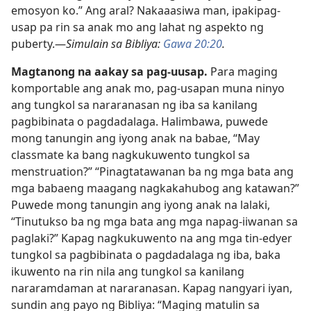
emosyon ko.” Ang aral? Nakaaasiwa man, ipakipag-
usap pa rin sa anak mo ang lahat ng aspekto ng
puberty.—
Simulain sa Bibliya:
Gawa 20:20
.
Magtanong na aakay sa pag-uusap.
Para maging
komportable ang anak mo, pag-usapan muna ninyo
ang tungkol sa nararanasan ng iba sa kanilang
pagbibinata o pagdadalaga. Halimbawa, puwede
mong tanungin ang iyong anak na babae, “May
classmate ka bang nagkukuwento tungkol sa
menstruation?” “Pinagtatawanan ba ng mga bata ang
mga babaeng maagang nagkakahubog ang katawan?”
Puwede mong tanungin ang iyong anak na lalaki,
“Tinutukso ba ng mga bata ang mga napag-iiwanan sa
paglaki?” Kapag nagkukuwento na ang mga tin-edyer
tungkol sa pagbibinata o pagdadalaga ng iba, baka
ikuwento na rin nila ang tungkol sa kanilang
nararamdaman at nararanasan. Kapag nangyari iyan,
sundin ang payo ng Bibliya: “Maging matulin sa