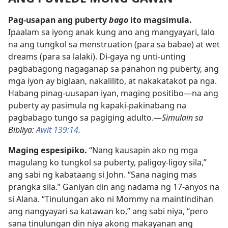
Pag-usapan ang puberty
bago
ito magsimula.
Ipaalam sa iyong anak kung ano ang mangyayari, lalo
na ang tungkol sa menstruation (para sa babae) at wet
dreams (para sa lalaki). Di-gaya ng unti-unting
pagbabagong nagaganap sa panahon ng puberty, ang
mga iyon ay biglaan, nakalilito, at nakakatakot pa nga.
Habang pinag-uusapan iyan, maging positibo—na ang
puberty ay pasimula ng kapaki-pakinabang na
pagbabago tungo sa pagiging adulto.—
Simulain sa
Bibliya:
Awit 139:14
.
Maging espesipiko.
“Nang kausapin ako ng mga
magulang ko tungkol sa puberty, paligoy-ligoy sila,”
ang sabi ng kabataang si John. “Sana naging mas
prangka sila.” Ganiyan din ang nadama ng 17-anyos na
si Alana. “Tinulungan ako ni Mommy na maintindihan
ang nangyayari sa katawan ko,” ang sabi niya, “pero
sana tinulungan din niya akong makayanan ang