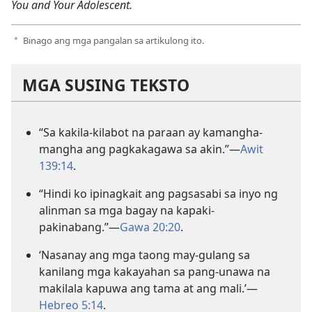
You and Your Adolescent.
Binago ang mga pangalan sa artikulong ito.
a
MGA SUSING TEKSTO
“Sa kakila-kilabot na paraan ay kamangha-
mangha ang pagkakagawa sa akin.”—
Awit
139:14
.
“Hindi ko ipinagkait ang pagsasabi sa inyo ng
alinman sa mga bagay na kapaki-
pakinabang.”—
Gawa 20:20
.
‘Nasanay ang mga taong may-gulang sa
kanilang mga kakayahan sa pang-unawa na
makilala kapuwa ang tama at ang mali.’—
Hebreo 5:14
.