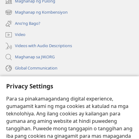
Maghanap ng Pulong
(may
bubukas
Maghanap ng Kombensiyon
(may
na
bubukas
bagong
Ano’ng Bago?
na
window)
bagong
Video
window)
Videos with Audio Descriptions
Maghanap sa JW.ORG
Global Communication
Help
Privacy Settings
Donasyon
(may
Para sa pinakamagandang digital experience,
bubukas
gumagamit kami ng mga cookies at katulad na mga
na
Watchtower ONLINE LIBRARY™
teknolohiya. Ang ilang cookies ay kailangan para
(may
bagong
gumana ang aming website at hindi puwedeng
bubukas
window)
®
JW Hub
na
tanggihan. Puwede mong tanggapin o tanggihan ang
(may
bagong
bubukas
iba pang cookies na ginagamit para mas mapaganda
window)
®