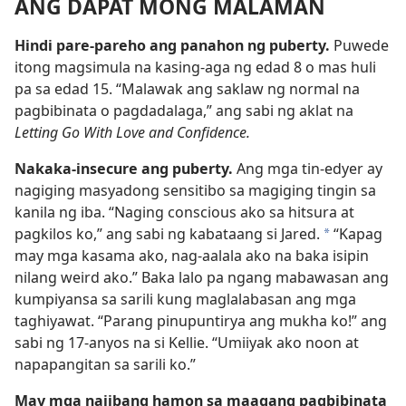
ANG DAPAT MONG MALAMAN
Hindi pare-pareho ang panahon ng puberty.
Puwede
itong magsimula na kasing-aga ng edad 8 o mas huli
pa sa edad 15. “Malawak ang saklaw ng normal na
pagbibinata o pagdadalaga,” ang sabi ng aklat na
Letting Go With Love and Confidence.
Nakaka-insecure ang puberty.
Ang mga tin-edyer ay
nagiging masyadong sensitibo sa magiging tingin sa
kanila ng iba. “Naging conscious ako sa hitsura at
pagkilos ko,” ang sabi ng kabataang si Jared.
“Kapag
a
may mga kasama ako, nag-aalala ako na baka isipin
nilang weird ako.” Baka lalo pa ngang mabawasan ang
kumpiyansa sa sarili kung maglalabasan ang mga
taghiyawat. “Parang pinupuntirya ang mukha ko!” ang
sabi ng 17-anyos na si Kellie. “Umiiyak ako noon at
napapangitan sa sarili ko.”
May mga naiibang hamon sa maagang pagbibinata