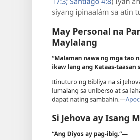
17:3;
Santiago 4:8
) Iyan a
siyang ipinaalám sa atin t
May Personal na Pa
Maylalang
“Malaman nawa ng mga tao na
ikaw lang ang Kataas-taasan 
Itinuturo ng Bibliya na si Jeho
lumalang sa uniberso at sa lah
dapat nating sambahin.​—
Apoca
Si Jehova ay Isang M
“Ang Diyos ay pag-ibig.”​—