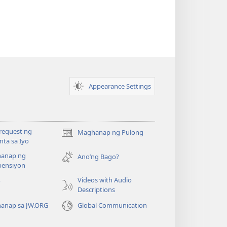
Appearance Settings
request ng
Maghanap ng Pulong
(may
ta sa Iyo
bubukas
anap ng
na
Ano’ng Bago?
ensiyon
bagong
window)
Videos with Audio
o
Descriptions
anap sa JW.ORG
Global Communication