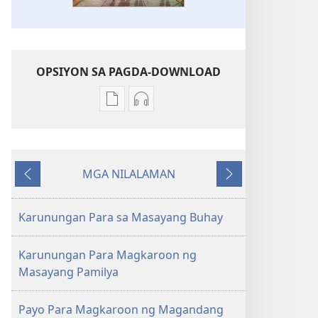
OPSIYON SA PAGDA-DOWNLOAD
Opsiyon
Opsiyon
sa
sa
pagda-
pagda-
download
download
MGA NILALAMAN
ng
ng
Nauna
Susunod
publikasyon
audio
GUMISING!
GUMISING!
Karunungan Para sa Masayang Buhay
Karunungan
Karunungan
Para
Para
Karunungan Para Magkaroon ng
sa
sa
Masayang Pamilya
Masayang
Masayang
Buhay
Buhay
Payo Para Magkaroon ng Magandang