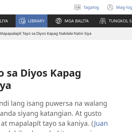
Tagalog
Mag-log
Pumili
(may
ng
bub
LIYA
LIBRARY
MGA BALITA
TUNGKOL S
wika
na
bag
Mapapalapít Tayo sa Diyos Kapag Nakilala Natin Siya
wind
o sa Diyos Kapag
iya
indi lang isang puwersa na walang
nda siyang katangian. At gusto
 at mapalapít tayo sa kaniya. (
Juan