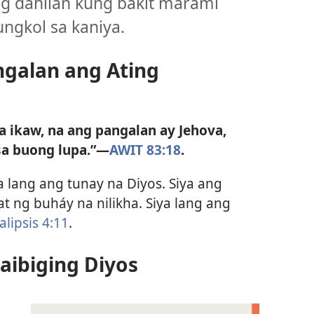
ng dahilan kung bakit marami
ungkol sa kaniya.
ngalan ang Ating
 ikaw, na ang pangalan ay Jehova,
sa buong lupa.”​—
AWIT 83:18
.
va lang ang tunay na Diyos. Siya ang
at ng buháy na nilikha. Siya lang ang
lipsis 4:11
.
aibiging Diyos