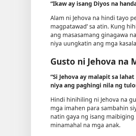
“Ikaw ay isang Diyos na han
Alam ni Jehova na hindi tayo p
magpatawad’ sa atin. Kung hihi
ang masasamang ginagawa nati
niya uungkatin ang mga kasala
Gusto ni Jehova na 
“Si Jehova ay malapit sa lahat
niya ang paghingi nila ng tulo
Hindi hinihiling ni Jehova na
mga imahen para sambahin siya
natin gaya ng isang maibiging
minamahal na mga anak.