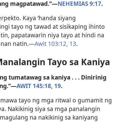
dang magpatawad.”​—
NEHEMIAS 9:17
.
erpekto. Kaya ‘handa siyang
ngi tayo ng tawad at sisikaping ihinto
n, papatawarin niya tayo at hindi na
nan natin.​—
Awit 103:12, 13
.
Manalangin Tayo sa Kaniya
 ng tumatawag sa kaniya . . . Dinirinig
ng.”​—
AWIT 145:18, 19
.
 gumawa tayo ng mga ritwal o gumamit ng
. Nakikinig siya sa mga panalangin
 magulang na nakikinig sa kaniyang