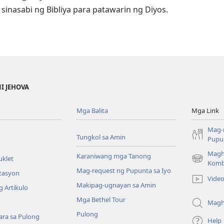
inasabi ng Bibliya para patawarin ng Diyos.
NI JEHOVA
Mga Balita
Mga Link
Mag-
Tungkol sa Amin
Pupun
Magh
Karaniwang mga Tanong
uklet
(may
Komb
Mag-request ng Pupunta sa Iyo
bubukas
itasyon
Vide
na
Makipag-ugnayan sa Amin
 Artikulo
bagong
Mga Bethel Tour
window)
Magh
Pulong
ra sa Pulong
Help