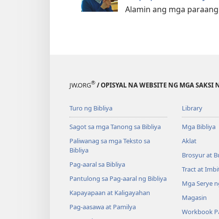
Alamin ang mga paraang s
®
JW.ORG
/ OPISYAL NA WEBSITE NG MGA SAKSI 
Turo ng Bibliya
Library
Sagot sa mga Tanong sa Bibliya
Mga Bibliya
Paliwanag sa mga Teksto sa
Aklat
Bibliya
Brosyur at B
Pag-aaral sa Bibliya
Tract at Imb
Pantulong sa Pag-aaral ng Bibliya
Mga Serye ng
Kapayapaan at Kaligayahan
Magasin
Pag-aasawa at Pamilya
Workbook Pa