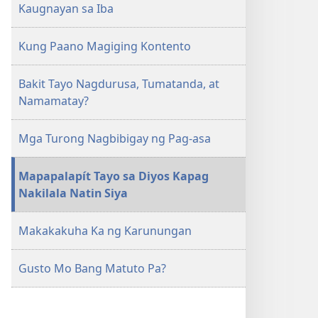
Kaugnayan sa Iba
Kung Paano Magiging Kontento
Bakit Tayo Nagdurusa, Tumatanda, at
Namamatay?
Mga Turong Nagbibigay ng Pag-asa
Mapapalapít Tayo sa Diyos Kapag
Nakilala Natin Siya
Makakakuha Ka ng Karunungan
Gusto Mo Bang Matuto Pa?