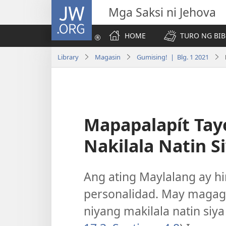
JW.ORG
Mga Saksi ni Jehova
HOME
TURO NG BIB
Library
Magasin
Gumising! | Blg. 1 2021
Mapapalapít Tay
Nakilala Natin S
Ang ating Maylalang ay h
personalidad. May magaga
niyang makilala natin siya