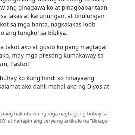
yaw ang ginagawa ko at pinagbabantaan
sa lakas at karunungan, at tinulungan
akot sa mga banta, nagkalakas-loob
o ang tungkol sa Bibliya.
na takot ako at gusto ko pang magtagal
a ako, may mga presong kumakaway sa
am, Pastor!”
 buhay ko kung hindi ko hinayaang
alamat ako dahil mahal ako ng Diyos at
i pang halimbawa ng mga nagbagong-buhay sa
RY, at hanapin ang serye ng artikulo na ”
Binago