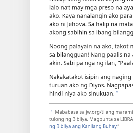
lalo na’t may mga preso na a
ako. Kaya nanalangin ako para 
ako ni Jehova. Sa halip na mat
akong sabihin sa ibang bilangg
Noong palayain na ako, takot 
sa bilangguan! Nang paalis n
akin. Sabi pa nga ng ilan, “Paal
Nakakatakot isipin ang naging
turuan ako ng Diyos. Nagpapas
hindi niya ako sinukuan.
a
Mababasa sa jw.org/tl ang maram
a
tulong ng Bibliya. Magpunta sa LIBRA
ng Bibliya ang Kanilang Buhay
.”