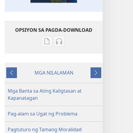
OPSIYON SA PAGDA-DOWNLOAD
Opsiyon
Opsiyon
sa
sa
pagda-
pagda-
download
download
MGA NILALAMAN
ng
ng
Nauna
Susunod
publikasyon
audio
GUMISING!
GUMISING!
Mga Banta sa Ating Kaligtasan at
Puwede
Puwede
Kapanatagan
Pa
Pa
Ba
Ba
Pag-alam sa Ugat ng Problema
Tayong
Tayong
Maging
Maging
Pagtuturo ng Tamang Moralidad
Ligtas
Ligtas