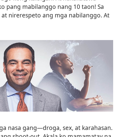
o pang mabilanggo nang 10 taon! Sa
 at nirerespeto ang mga nabilanggo. At
a nasa gang—droga, sex, at karahasan.
isang shoot-out. Akala ko mamamatay na