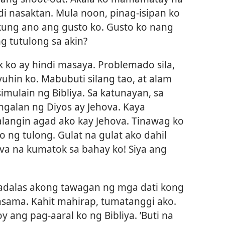
di nasaktan. Mula noon, pinag-isipan ko
kung ano ang gusto ko. Gusto ko nang
 tutulong sa akin?
ko ay hindi masaya. Problemado sila,
yuhin ko. Mabubuti silang tao, at alam
mulain ng Bibliya. Sa katunayan, sa
ngalan ng Diyos ay Jehova. Kaya
langin agad ako kay Jehova. Tinawag ko
o ng tulong. Gulat na gulat ako dahil
ova na kumatok sa bahay ko! Siya ang
adalas akong tawagan ng mga dati kong
asama. Kahit mahirap, tumatanggi ako.
ang pag-aaral ko ng Bibliya. ’Buti na