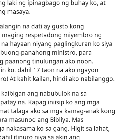
g laki ng ipinagbago ng buhay ko, at
ng masaya.
alangin na dati ay gusto kong
a maging respetadong miyembro ng
s na hayaan niyang paglingkuran ko siya
g buong-panahong ministro, para
ng paanong tinulungan ako noon.
in ko, dahil 17 taon na ako ngayon
! At kahit kailan, hindi ako nabilanggo.
 kaibigan ang nabubulok na sa
patay na. Kapag iniisip ko ang mga
amat talaga ako sa mga kamag-anak kong
ara masunod ang Bibliya. Mas
ga nakasama ko sa gang. Higit sa lahat,
hil itinuro niya sa akin ang