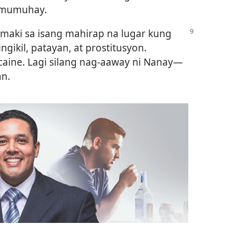
amumuhay.
umaki sa isang mahirap na lugar kung
gikil, patayan, at prostitusyon.
ocaine. Lagi silang nag-aaway ni Nanay—
n.