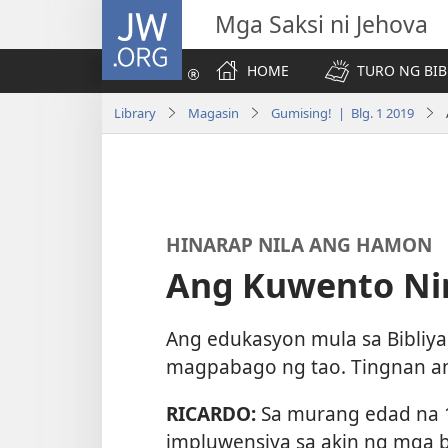
JW.ORG
Mga Saksi ni Jehova
HOME
TURO NG BIB
Library
Magasin
Gumising! | Blg. 1 2019
HINARAP NILA ANG HAMON
Ang Kuwento Nin
Ang edukasyon mula sa Bibli
magpabago ng tao. Tingnan an
RICARDO:
Sa murang edad na 1
impluwensiya sa akin ng mga 