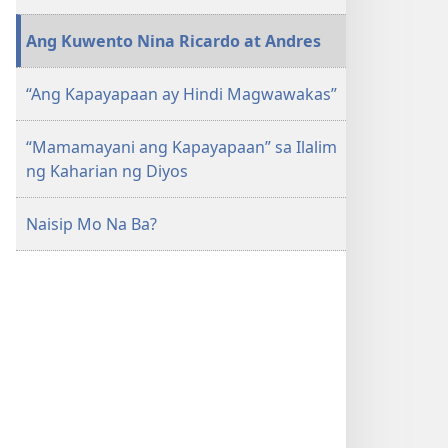
at
at
Panatag?
Panatag?
Ang Kuwento Nina Ricardo at Andres
“Ang Kapayapaan ay Hindi Magwawakas”
“Mamamayani ang Kapayapaan” sa Ilalim
ng Kaharian ng Diyos
Naisip Mo Na Ba?