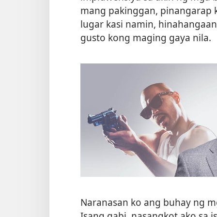
mang pakinggan, pinangarap k
lugar kasi namin, hinahangaan
gusto kong maging gaya nila.
Naranasan ko ang buhay ng mg
Isang gabi, nasangkot ako sa 