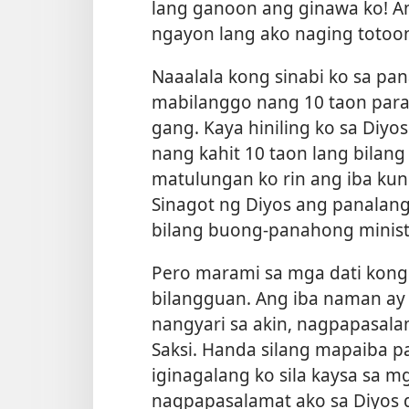
lang ganoon ang ginawa ko! An
ngayon lang ako naging totoo
Naaalala kong sinabi ko sa pan
mabilanggo nang 10 taon par
gang. Kaya hiniling ko sa Diyo
nang kahit 10 taon lang bilan
matulungan ko rin ang iba ku
Sinagot ng Diyos ang panalang
bilang buong-panahong ministro
Pero marami sa mga dati kong
bilangguan. Ang iba naman ay 
nangyari sa akin, nagpapasal
Saksi. Handa silang mapaiba p
iginagalang ko sila kaysa sa m
nagpapasalamat ako sa Diyos da