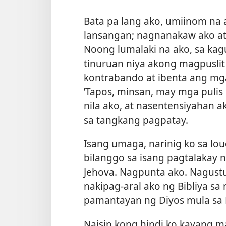
Bata pa lang ako, umiinom na
lansangan; nagnanakaw ako at
Noong lumalaki na ako, sa kagu
tinuruan niya akong magpuslit
kontrabando at ibenta ang mga
’Tapos, minsan, may mga pulis
nila ako, at nasentensiyahan 
sa tangkang pagpatay.
Isang umaga, narinig ko sa lo
bilanggo sa isang pagtalakay n
Jehova. Nagpunta ako. Nagust
nakipag-aral ako ng Bibliya sa 
pamantayan ng Diyos mula sa Bi
Naisip kong hindi ko kayang m