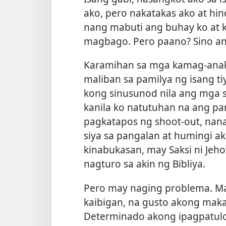
ako, pero nakatakas ako at hin
nang mabuti ang buhay ko at 
magbago. Pero paano? Sino ang
Karamihan sa mga kamag-anak 
maliban sa pamilya ng isang ti
kong sinusunod nila ang mga si
kanila ko natutuhan na ang pa
pagkatapos ng shoot-out, nana
siya sa pangalan at humingi ak
kinabukasan, may Saksi ni Jeh
nagturo sa akin ng Bibliya.
Pero may naging problema. M
kaibigan, na gusto akong mak
Determinado akong ipagpatuloy 