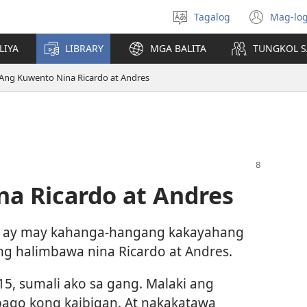
Tagalog
Mag-log
Pumili
(may
ng
bub
LIYA
LIBRARY
MGA BALITA
TUNGKOL S
wika
na
bag
Ang Kuwento Nina Ricardo at Andres
wind
a Ricardo at Andres
ya ay may kahanga-hangang kakayahang
g halimbawa nina Ricardo at Andres.
5, sumali ako sa gang. Malaki ang
bago kong kaibigan. At nakakatawa