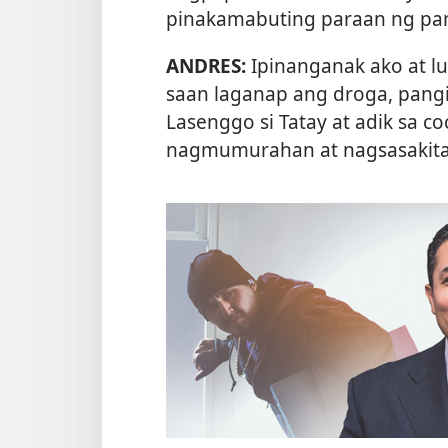
pinakamabuting paraan ng p
ANDRES:
Ipinanganak ako at l
saan laganap ang droga, pangin
Lasenggo si Tatay at adik sa c
nagmumurahan at nagsasakita