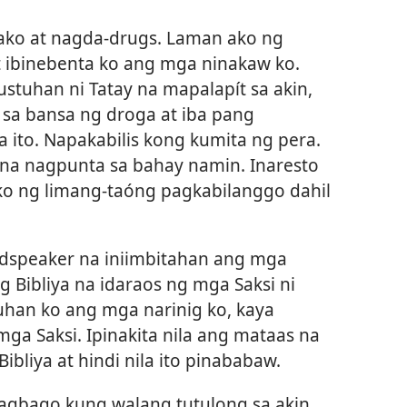
 ako at nagda-drugs. Laman ako ng
 ibinebenta ko ang mga ninakaw ko.
stuhan ni Tatay na mapalapít sa akin,
 sa bansa ng droga at iba pang
 ito. Napakabilis kong kumita ng pera.
 na nagpunta sa bahay namin. Inaresto
ako ng limang-taóng pagkabilanggo dahil
udspeaker na iniimbitahan ang mga
g Bibliya na idaraos ng mga Saksi ni
uhan ko ang mga narinig ko, kaya
mga Saksi. Ipinakita nila ang mataas na
bliya at hindi nila ito pinababaw.
agbago kung walang tutulong sa akin,