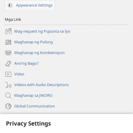
Appearance Settings
Mga Link
Mag-request ng Pupunta sa Iyo
Maghanap ng Pulong
(may
bubukas
Maghanap ng Kombensiyon
(may
na
bubukas
bagong
Ano’ng Bago?
na
window)
bagong
Video
window)
Videos with Audio Descriptions
Maghanap sa JW.ORG
Global Communication
Help
Privacy Settings
Donasyon