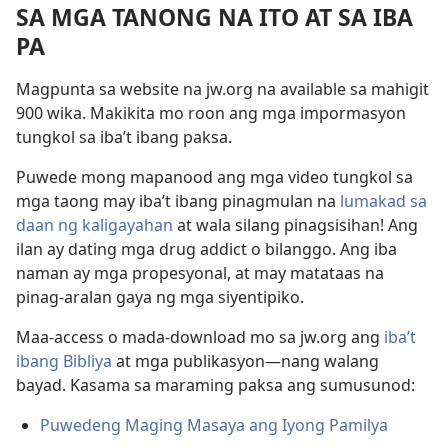
SA MGA TANONG NA ITO AT SA IBA
PA
Magpunta sa website na jw.org na available sa mahigit
900 wika. Makikita mo roon ang mga impormasyon
tungkol sa iba’t ibang paksa.
Puwede mong mapanood ang mga video tungkol sa
mga taong may iba’t ibang pinagmulan na
lumakad sa
daan ng kaligayahan
at wala silang pinagsisihan! Ang
ilan ay dating mga drug addict o bilanggo. Ang iba
naman ay mga propesyonal, at may matataas na
pinag-aralan gaya ng mga siyentipiko.
Maa-access o mada-download mo sa jw.org ang
iba’t
ibang Bibliya
at mga publikasyon—nang walang
bayad. Kasama sa maraming paksa ang sumusunod:
Puwedeng Maging Masaya ang Iyong Pamilya