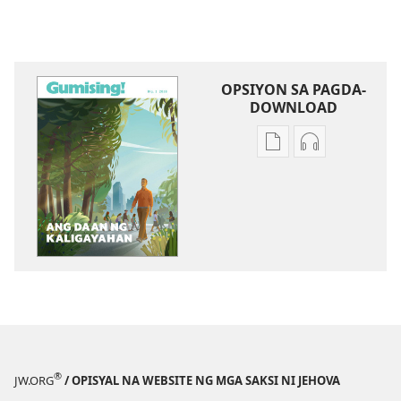
OPSIYON SA PAGDA-
DOWNLOAD
Opsiyon
Opsiyon
sa
sa
pagda-
pagda-
download
download
ng
ng
publikasyon
audio
GUMISING!
GUMISING!
Ang
Ang
Daan
Daan
ng
ng
Kaligayahan
Kaligayahan
®
JW.ORG
/ OPISYAL NA WEBSITE NG MGA SAKSI NI JEHOVA